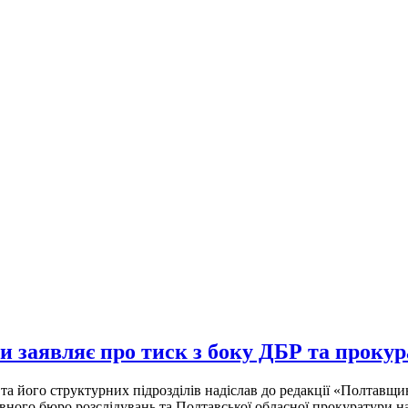
заявляє про тиск з боку ДБР та прокур
 його структурних підрозділів надіслав до редакції «Полтавщи
вного бюро розслідувань та Полтавської обласної прокуратури на 