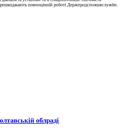
е перешкоджають повноцінній роботі Держпродспоживслужби.
олтавській облраді