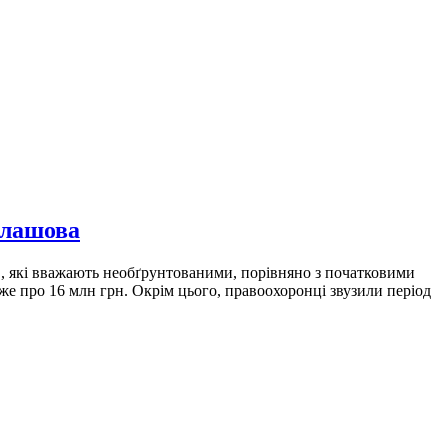
алашова
в, які вважають необґрунтованими, порівняно з початковими
е про 16 млн грн. Окрім цього, правоохоронці звузили період