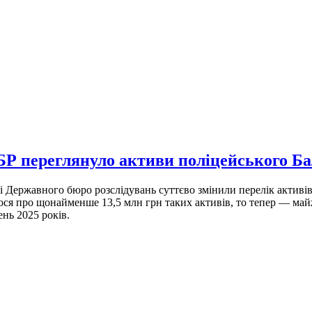
ДБР переглянуло активи поліцейського Б
чі Державного бюро розслідувань суттєво змінили перелік активі
ся про щонайменше 13,5 млн грн таких активів, то тепер — майж
нь 2025 років.