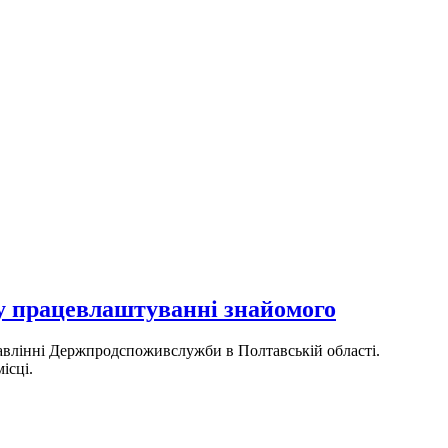
 працевлаштуванні знайомого
авлінні Держпродспоживслужби в Полтавській області.
ісці.