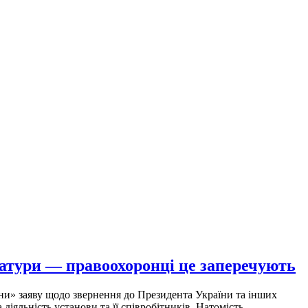
атури — правоохоронці це заперечують
ни» заяву щодо звернення до Президента України та інших
діяльність установи та її співробітників. Натомість