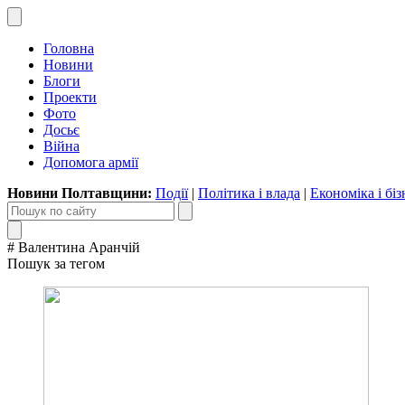
Головна
Новини
Блоги
Проекти
Фото
Досьє
Війна
Допомога армії
Новини Полтавщини:
Події
|
Політика і влада
|
Економіка і біз
# Валентина Аранчій
Пошук за тегом