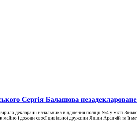
ського Сергія Балашова незадеклароване
вірило декларації начальника відділення поліції №4 у місті Зіньк
ож майно і доходи своєї цивільної дружини Яніни Аранчій та її м