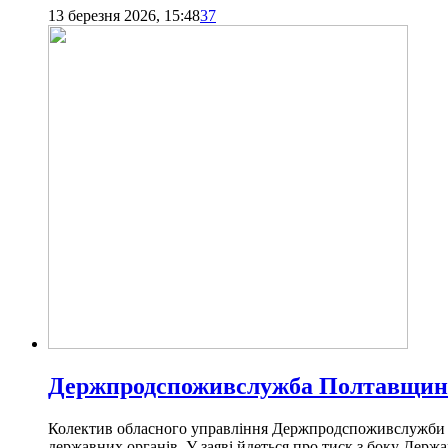
13 березня 2026, 15:48
37
Держпродспоживслужба Полтавщини 
Колектив обласного управління Держпродспоживслужби та
державних органів. У заяві йдеться про тиск з боку Держа