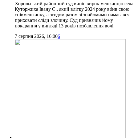
Хорольський районний суд виніс вирок мешканцю села
Куторжиха Івану С., який влітку 2024 року вбив свою
співмешканку, а згодом разом зі знайомими намагався
приховати сліди злочину. Суд призначив йому
покарання у вигляді 13 років позбавлення волі.
7 серпня 2026, 16:00
6