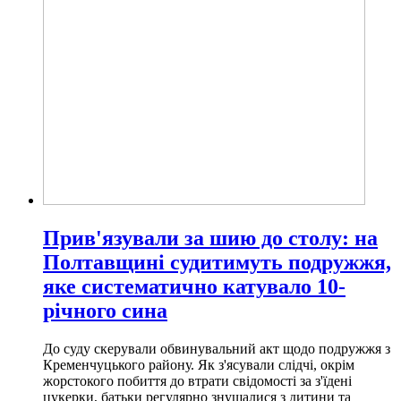
Прив'язували за шию до столу: на
Полтавщині судитимуть подружжя,
яке систематично катувало 10-
річного сина
До суду скерували обвинувальний акт щодо подружжя з
Кременчуцького району. Як з'ясували слідчі, окрім
жорстокого побиття до втрати свідомості за з'їдені
цукерки, батьки регулярно знущалися з дитини та