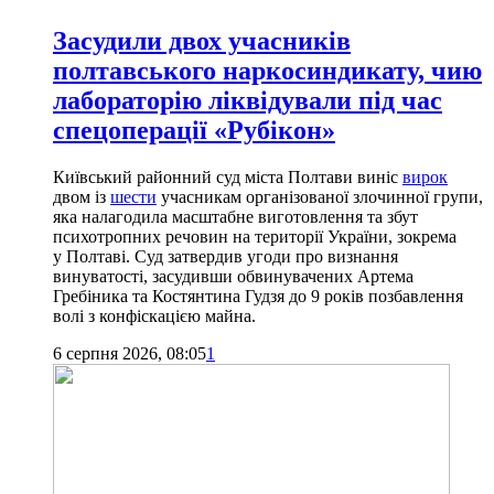
Засудили двох учасників
полтавського наркосиндикату, чию
лабораторію ліквідували під час
спецоперації «Рубікон»
Київський районний суд міста Полтави виніс
вирок
двом із
шести
учасникам організованої злочинної групи,
яка налагодила масштабне виготовлення та збут
психотропних речовин на території України, зокрема
у Полтаві. Суд затвердив угоди про визнання
винуватості, засудивши обвинувачених Артема
Гребіника та Костянтина Гудзя до 9 років позбавлення
волі з конфіскацією майна.
6 серпня 2026, 08:05
1