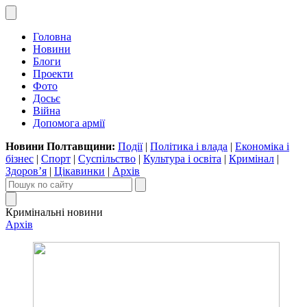
Головна
Новини
Блоги
Проекти
Фото
Досьє
Війна
Допомога армії
Новини Полтавщини:
Події
|
Політика і влада
|
Економіка і
бізнес
|
Спорт
|
Суспільство
|
Культура і освіта
|
Кримінал
|
Здоров’я
|
Цікавинки
|
Архів
Кримінальні новини
Архів