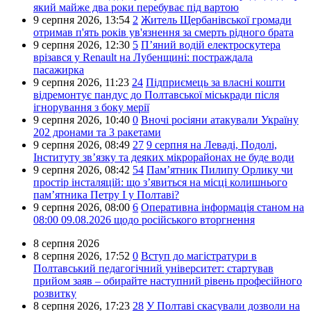
який майже два роки перебуває під вартою
9 серпня 2026,
13:54
2
Житель Щербанівської громади
отримав п'ять років ув'язнення за смерть рідного брата
9 серпня 2026,
12:30
5
П’яний водій електроскутера
врізався у Renault на Лубенщині: постраждала
пасажирка
9 серпня 2026,
11:23
24
Підприємець за власні кошти
відремонтує пандус до Полтавської міськради після
ігнорування з боку мерії
9 серпня 2026,
10:40
0
Вночі росіяни атакували Україну
202 дронами та 3 ракетами
9 серпня 2026,
08:49
27
9 серпня на Леваді, Подолі,
Інституту зв’язку та деяких мікрорайонах не буде води
9 серпня 2026,
08:42
54
Пам’ятник Пилипу Орлику чи
простір інсталяцій: що з’явиться на місці колишнього
пам’ятника Петру I у Полтаві?
9 серпня 2026,
08:00
6
Оперативна інформація станом на
08:00 09.08.2026 щодо російського вторгнення
8 серпня 2026
8 серпня 2026,
17:52
0
Вступ до магістратури в
Полтавський педагогічний університет: стартував
прийом заяв – обирайте наступний рівень професійного
розвитку
8 серпня 2026,
17:23
28
У Полтаві скасували дозволи на