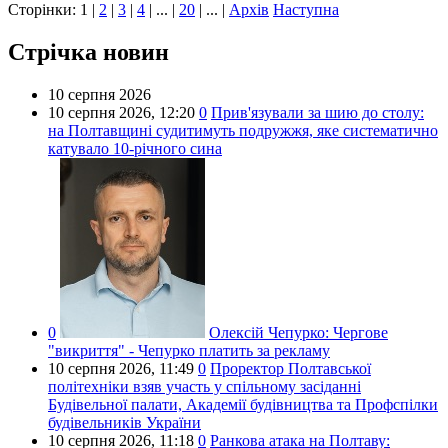
Сторінки:
1
|
2
|
3
|
4
| ... |
20
| ... |
Архів
Наступна
Стрічка новин
10 серпня 2026
10 серпня 2026,
12:20
0
Прив'язували за шию до столу:
на Полтавщині судитимуть подружжя, яке систематично
катувало 10-річного сина
0
Олексій Чепурко:
Чергове
"викриття" - Чепурко платить за рекламу
10 серпня 2026,
11:49
0
Проректор Полтавської
політехніки взяв участь у спільному засіданні
Будівельної палати, Академії будівництва та Профспілки
будівельників України
10 серпня 2026,
11:18
0
Ранкова атака на Полтаву: