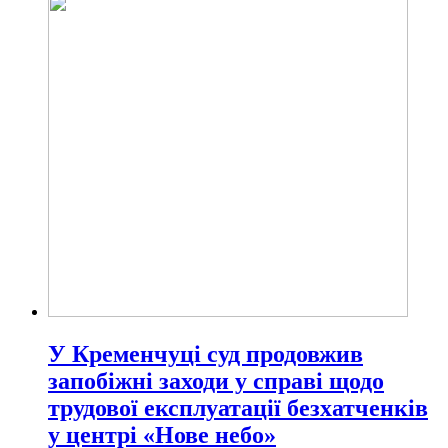
У Кременчуці суд продовжив
запобіжні заходи у справі щодо
трудової експлуатації безхатченків
у центрі «Нове небо»