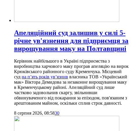
Апеляційний суд залишив у силі 5-
річне ув'язнення для підприємця за
вирощування маку на Полтавщині
Керівник найбільшого в Україні підприємства з
виробництва харчового маку програв апеляцію на вирок
Крюківського районного суду Кременчука. Місцевий
суд
на п’ять років ув’язнив
власника ТОВ «Український
мак» Віктора Демидова за незаконне вирощування маку
в Кременчуцькому районі. Апеляційний суд лише
частково задовольнив скаргу, звільнивши
обвинуваченого від покарання за епізодом, пов'язаним з
арештованим майном, оскільки сплив строк давності.
8 серпня 2026, 08:58
30