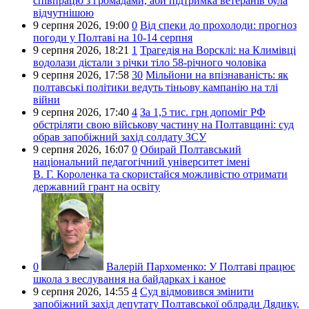
співпрацю з громадами, аби підтримка ветеранів була
відчутнішою
9 серпня 2026,
19:00
0
Від спеки до прохолоди: прогноз
погоди у Полтаві на 10-14 серпня
9 серпня 2026,
18:21
1
Трагедія на Ворсклі: на Климівці
водолази дістали з річки тіло 58-річного чоловіка
9 серпня 2026,
17:58
30
Мільйони на впізнаваність: як
полтавські політики ведуть тіньову кампанію на тлі
війни
9 серпня 2026,
17:40
4
За 1,5 тис. грн допоміг РФ
обстріляти свою військову частину на Полтавщині: суд
обрав запобіжний захід солдату ЗСУ
9 серпня 2026,
16:07
0
Обирай Полтавський
національний педагогічний університет імені
В. Г. Короленка та скористайся можливістю отримати
державний грант на освіту
0
Валерій Пархоменко:
У Полтаві працює
школа з веслування на байдарках і каное
9 серпня 2026,
14:55
4
Суд відмовився змінити
запобіжний захід депутату Полтавської облради Дядику,