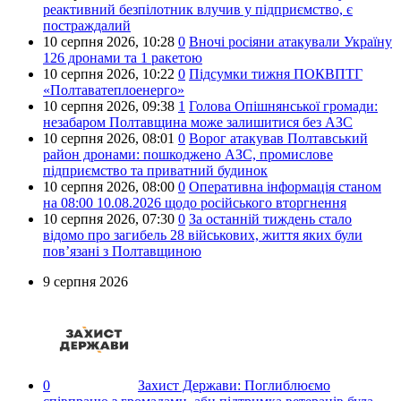
реактивний безпілотник влучив у підприємство, є
постраждалий
10 серпня 2026,
10:28
0
Вночі росіяни атакували Україну
126 дронами та 1 ракетою
10 серпня 2026,
10:22
0
Підсумки тижня ПОКВПТГ
«Полтаватеплоенерго»
10 серпня 2026,
09:38
1
Голова Опішнянської громади:
незабаром Полтавщина може залишитися без АЗС
10 серпня 2026,
08:01
0
Ворог атакував Полтавський
район дронами: пошкоджено АЗС, промислове
підприємство та приватний будинок
10 серпня 2026,
08:00
0
Оперативна інформація станом
на 08:00 10.08.2026 щодо російського вторгнення
10 серпня 2026,
07:30
0
За останній тиждень стало
відомо про загибель 28 військових, життя яких були
пов’язані з Полтавщиною
9 серпня 2026
0
Захист Держави:
Поглиблюємо