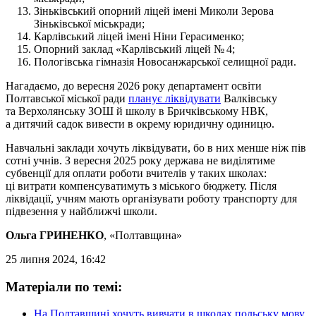
Зіньківський опорний ліцей імені Миколи Зерова
Зіньківської міськради;
Карлівський ліцей імені Ніни Герасименко;
Опорний заклад «Карлівський ліцей № 4;
Пологівська гімназія Новосанжарської селищної ради.
Нагадаємо, до вересня 2026 року департамент освіти
Полтавської міської ради
планує ліквідувати
Валківську
та Верхолянську ЗОШ й школу в Бричківському НВК,
а дитячий садок вивести в окрему юридичну одиницю.
Навчальні заклади хочуть ліквідувати, бо в них менше ніж пів
сотні учнів. З вересня 2025 року держава не виділятиме
субвенції для оплати роботи вчителів у таких школах:
ці витрати компенсуватимуть з міського бюджету. Після
ліквідації, учням мають організувати роботу транспорту для
підвезення у найближчі школи.
Ольга ГРИНЕНКО
, «Полтавщина»
25 липня 2024, 16:42
Матеріали по темі:
На Полтавщині хочуть вивчати в школах польську мову,