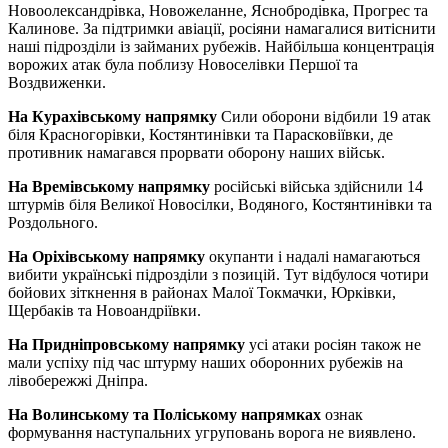
Новоолександрівка, Новожеланне, Яснобродівка, Прогрес та
Калинове. За підтримки авіації, росіяни намагалися витіснити
наші підрозділи із займаних рубежів. Найбільша концентрація
ворожих атак була поблизу Новоселівки Першої та
Воздвиженки.
На Курахівському напрямку
Сили оборони відбили 19 атак
біля Красногорівки, Костянтинівки та Парасковіївки, де
противник намагався прорвати оборону наших військ.
На Времівському напрямку
російські війська здійснили 14
штурмів біля Великої Новосілки, Водяного, Костянтинівки та
Роздольного.
На Оріхівському напрямку
окупанти і надалі намагаються
вибити українські підрозділи з позицій. Тут відбулося чотири
бойових зіткнення в районах Малої Токмачки, Юрківки,
Щербаків та Новоандріївки.
На Придніпровському напрямку
усі атаки росіян також не
мали успіху під час штурму наших оборонних рубежів на
лівобережжі Дніпра.
На Волинському та Поліському напрямках
ознак
формування наступальних угруповань ворога не виявлено.