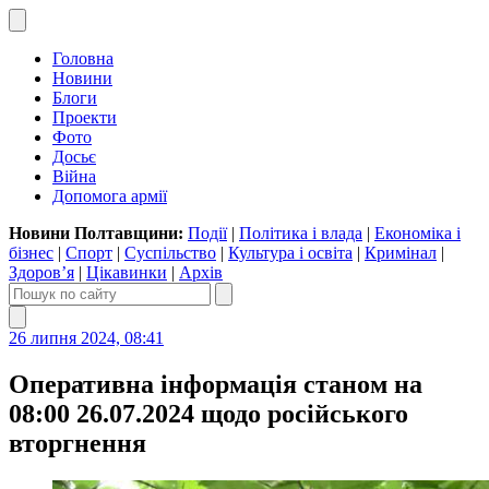
Головна
Новини
Блоги
Проекти
Фото
Досьє
Війна
Допомога армії
Новини Полтавщини:
Події
|
Політика і влада
|
Економіка і
бізнес
|
Спорт
|
Суспільство
|
Культура і освіта
|
Кримінал
|
Здоров’я
|
Цікавинки
|
Архів
26 липня 2024, 08:41
Оперативна інформація станом на
08:00 26.07.2024 щодо російського
вторгнення