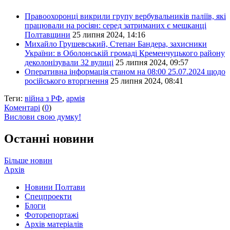
Правоохоронці викрили групу вербувальників паліїв, які
працювали на росіян: серед затриманих є мешканці
Полтавщини
25 липня 2024, 14:16
Михайло Грушевський, Степан Бандера, захисники
України: в Оболонській громаді Кременчуцького району
деколонізували 32 вулиці
25 липня 2024, 09:57
Оперативна інформація станом на 08:00 25.07.2024 щодо
російського вторгнення
25 липня 2024, 08:41
Теги:
війна з РФ
,
армія
Коментарі
(
0
)
Вислови свою думку!
Останні новини
Більше новин
Архів
Новини Полтави
Спецпроекти
Блоги
Фоторепортажі
Архів матеріалів