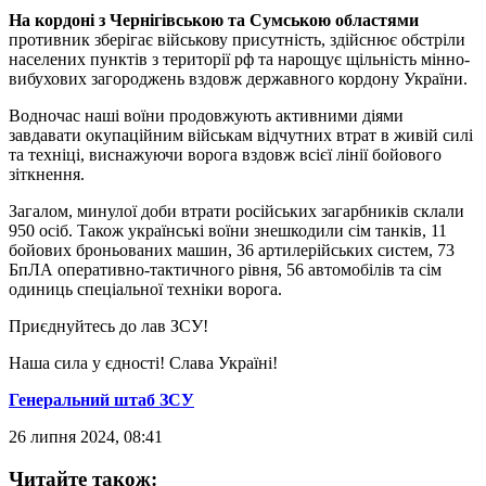
На кордоні з Чернігівською та Сумською областями
противник зберігає військову присутність, здійснює обстріли
населених пунктів з території рф та нарощує щільність мінно-
вибухових загороджень вздовж державного кордону України.
Водночас наші воїни продовжують активними діями
завдавати окупаційним військам відчутних втрат в живій силі
та техніці, виснажуючи ворога вздовж всієї лінії бойового
зіткнення.
Загалом, минулої доби втрати російських загарбників склали
950 осіб. Також українські воїни знешкодили сім танків, 11
бойових броньованих машин, 36 артилерійських систем, 73
БпЛА оперативно-тактичного рівня, 56 автомобілів та сім
одиниць спеціальної техніки ворога.
Приєднуйтесь до лав ЗСУ!
Наша сила у єдності! Слава Україні!
Генеральний штаб ЗСУ
26 липня 2024, 08:41
Читайте також: