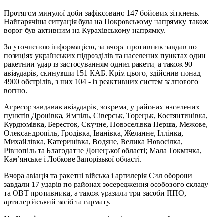
Протягом минулої доби зафіксовано 147 бойових зіткнень.
Найгарячіша ситуація була на Покровському напрямку, також
ворог був активним на Курахівському напрямку.
За уточненою інформацією, за вчора противник завдав по
позиціях українських підрозділів та населених пунктах один
ракетний удар із застосуванням однієї ракети, а також 90
авіаударів, скинувши 151 КАБ. Крім цього, здійснив понад
4900 обстрілів, з них 104 - із реактивних систем залпового
вогню.
Агресор завдавав авіаударів, зокрема, у районах населених
пунктів Дронівка, Ямпіль, Сіверськ, Торецьк, Костянтинівка,
Курдюмівка, Бересток, Скучне, Новоселівка Перша, Межове,
Олександропіль, Гродівка, Іванівка, Желанне, Іллінка,
Михайлівка, Катеринівка, Водяне, Велика Новосілка,
Рівнопіль та Благодатне Донецької області; Мала Токмачка,
Кам’янське і Лобкове Запорізької області.
Вчора авіація та ракетні війська і артилерія Сил оборони
завдали 17 ударів по районах зосередження особового складу
та ОВТ противника, а також уразили три засоби ППО,
артилерійський засіб та гармату.