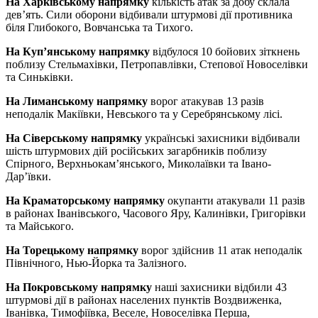
На Харківському напрямку
кількість атак за добу склала
дев’ять. Сили оборони відбивали штурмові дії противника
біля Глибокого, Вовчанська та Тихого.
На Куп’янському напрямку
відбулося 10 бойових зіткнень
поблизу Стельмахівки, Петропавлівки, Степової Новоселівки
та Синьківки.
На Лиманському напрямку
ворог атакував 13 разів
неподалік Макіївки, Невського та у Серебрянському лісі.
На Сіверському напрямку
українські захисники відбивали
шість штурмових дій російських загарбників поблизу
Спірного, Верхньокам’янського, Миколаївки та Івано-
Дар’ївки.
На Краматорському напрямку
окупанти атакували 11 разів
в районах Іванівського, Часового Яру, Калинівки, Григорівки
та Майського.
На Торецькому напрямку
ворог здійснив 11 атак неподалік
Північного, Нью-Йорка та Залізного.
На Покровському напрямку
наші захисники відбили 43
штурмові дії в районах населених пунктів Воздвиженка,
Іванівка, Тимофіївка, Веселе, Новоселівка Перша,