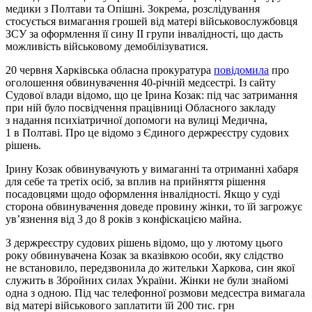
медики з Полтави та Опішні. Зокрема, розслідування
стосується вимагання грошей від матері військовослужбовця
ЗСУ за оформлення її сину II групи інвалідності, що дасть
можливість військовому демобілізуватися.
20 червня Харківська обласна прокуратура
повідомила
про
оголошення обвинувачення 40-річній медсестрі. Із сайту
Судової влади відомо, що це Ірина Козак: під час затримання
при ній було посвідчення працівниці Обласного закладу
з надання психіатричної допомоги на вулиці Медична,
1 в Полтаві. Про це відомо з Єдиного держреєстру судових
рішень.
Ірину Козак обвинувачують у вимаганні та отриманні хабаря
для себе та третіх осіб, за вплив на прийняття рішення
посадовцями щодо оформлення інвалідності. Якщо у суді
сторона обвинувачення доведе провину жінки, то їй загрожує
ув’язнення від 3 до 8 років з конфіскацією майна.
З держреєстру судових рішень відомо, що у лютому цього
року обвинувачена Козак за вказівкою особи, яку слідство
не встановило, передзвонила до жительки Харкова, син якої
служить в Збройних силах України. Жінки не були знайомі
одна з одною. Під час телефонної розмови медсестра вимагала
від матері військового заплатити їй 200 тис. грн