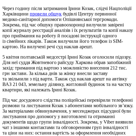
Через годину після затримання Ірини Козак, слідчі Нацполіції
Харківщини
провели обшук
будівлі Центру первинної
медико-санітарної допомоги Опішнянської тергромади.
Зокрема, під час обшуку правоохоронці вилучили завірені
копії журналу реєстрації аналізів і їх результатів та копії наказу
про приймання на роботу й посадові інструкції одного
із сімейних лікарів. Також вилучили його телефон із SIM-
картою. На вилучені речі суд наклав арешт.
5 квітня полтавській медсестрі Ірині Козак оголосили підозру.
Для неї суддя Жовтневого райсуду Харкова обрав запобіжний
захід: тримання під вартою з можливістю внесення 212 тис.
грн застави. За кілька днів за жінку внесли заставу
та звільнили з під варти. Також суд наклав арешт на автівку
ВАЗ 21 043, земельну ділянку, житловий будинок та на частку
квартири, які належать Ірині Козак.
Під час досудового слідства поліцейські перевірили телефонні
розмови та листування Козак з абонентами мобільного зв’язку.
За матеріалами обвинувачення, у месенджерах підсудної були
листування про допомогу у виготовлені та отриманні
документів щодо групи інвалідності. Зокрема, у Viber виявили
чат з іншими контактами та обговоренням груп інвалідності
та ціни на них: остання вартість за оформлення необхідних