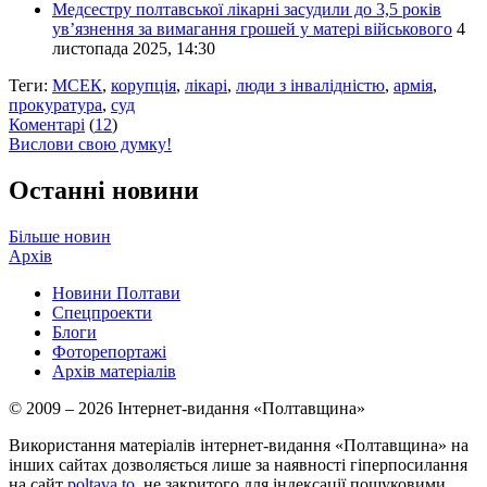
Медсестру полтавської лікарні засудили до 3,5 років
ув’язнення за вимагання грошей у матері військового
4
листопада 2025, 14:30
Теги:
МСЕК
,
корупція
,
лікарі
,
люди з інвалідністю
,
армія
,
прокуратура
,
суд
Коментарі
(
12
)
Вислови свою думку!
Останні новини
Більше новин
Архів
Новини Полтави
Спецпроекти
Блоги
Фоторепортажі
Архів матеріалів
© 2009 – 2026 Інтернет-видання «Полтавщина»
Використання матеріалів інтернет-видання «Полтавщина» на
інших сайтах дозволяється лише за наявності гіперпосилання
на сайт
poltava.to
, не закритого для індексації пошуковими