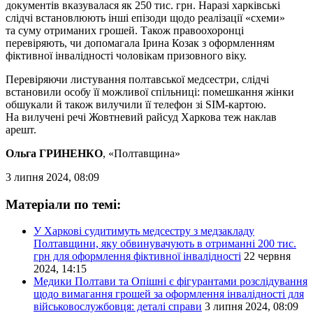
документів вказувалася як 250 тис. грн. Наразі харківські
слідчі встановлюють інші епізоди щодо реалізації «схеми»
та суму отриманих грошей. Також правоохоронці
перевіряють, чи допомагала Ірина Козак з оформленням
фіктивної інвалідності чоловікам призовного віку.
Перевіряючи листування полтавської медсестри, слідчі
встановили особу її можливої спільниці: помешкання жінки
обшукали й також вилучили її телефон зі SIM-картою.
На вилучені речі Жовтневий райсуд Харкова теж наклав
арешт.
Ольга ГРИНЕНКО
, «Полтавщина»
3 липня 2024, 08:09
Матеріали по темі:
У Харкові судитимуть медсестру з медзакладу
Полтавщини, яку обвинувачують в отриманні 200 тис.
грн для оформлення фіктивної інвалідності
22 червня
2024, 14:15
Медики Полтави та Опішні є фігурантами розслідування
щодо вимагання грошей за оформлення інвалідності для
військовослужбовця: деталі справи
3 липня 2024, 08:09