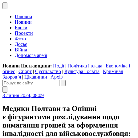
Головна
Новини
Блоги
Проекти
Фото
Досьє
Війна
Допомога армії
Новини Полтавщини:
Події
|
Політика і влада
|
Економіка і
бізнес
|
Спорт
|
Суспільство
|
Культура і освіта
|
Кримінал
|
Здоров’я
|
Цікавинки
|
Архів
3 липня 2024, 08:09
Медики Полтави та Опішні
є фігурантами розслідування щодо
вимагання грошей за оформлення
інвалідності для військовослужбовця: