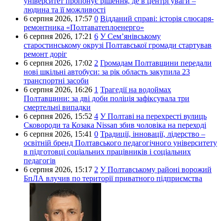
університет пропонує рішення, де в центрі уваги –
людина та її можливості
6 серпня 2026,
17:57
0
Відданий справі: історія слюсаря-
ремонтника «Полтаватеплоенерго»
6 серпня 2026,
17:21
6
У Сем’янівському
старостинському окрузі Полтавської громади стартував
ремонт доріг
6 серпня 2026,
17:02
2
Громадам Полтавщини передали
нові шкільні автобуси: за рік область закупила 23
транспортні засоби
6 серпня 2026,
16:26
1
Трагедії на водоймах
Полтавщини: за дві доби поліція зафіксувала три
смертельні випадки
6 серпня 2026,
15:52
4
У Полтаві на перехресті вулиць
Сковороди та Козака Nissan збив чоловіка на переході
6 серпня 2026,
15:41
0
Традиції, інновації, лідерство –
освітній бренд Полтавського педагогічного університету
в підготовці соціальних працівників і соціальних
педагогів
6 серпня 2026,
15:17
2
У Полтавському районі ворожий
БпЛА влучив по території приватного підприємства