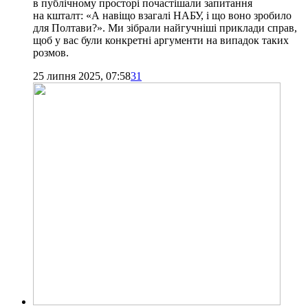
в публічному просторі почастішали запитання
на кшталт: «А навіщо взагалі НАБУ, і що воно зробило
для Полтави?». Ми зібрали найгучніші приклади справ,
щоб у вас були конкретні аргументи на випадок таких
розмов.
25 липня 2025, 07:58
31