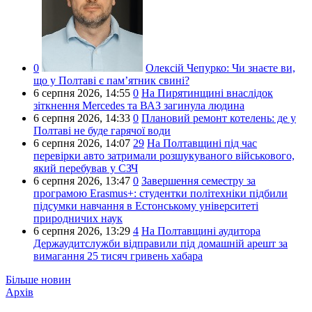
0
Олексій Чепурко:
Чи знаєте ви,
що у Полтаві є пам’ятник свині?
6 серпня 2026,
14:55
0
На Пирятинщині внаслідок
зіткнення Mercedes та ВАЗ загинула людина
6 серпня 2026,
14:33
0
Плановий ремонт котелень: де у
Полтаві не буде гарячої води
6 серпня 2026,
14:07
29
На Полтавщині під час
перевірки авто затримали розшукуваного військового,
який перебував у СЗЧ
6 серпня 2026,
13:47
0
Завершення семестру за
програмою Erasmus+: студентки політехніки підбили
підсумки навчання в Естонському університеті
природничих наук
6 серпня 2026,
13:29
4
На Полтавщині аудитора
Держаудитслужби відправили під домашній арешт за
вимагання 25 тисяч гривень хабара
Більше новин
Архів