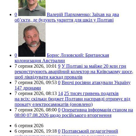
0
Валерій Пархоменко:
Заїхав на два
об’єкти, де будують укриття для шкіл у Полтаві
0
Борис Лозовский:
Британская
колонизация Австралии
7 серпня 2026,
10:01
9
У Полтаві за майже 20 млн грн
реконструюють аварійний колектор на Київському шосе,
щоб ліквідувати каскад провалів
7 серпня 2026,
09:53
0
Вночі росіяни атакували Україну
147 дронами
7 серпня 2026,
08:13
14
25 тисяч гривень податків
на всіх: скільки бюджет Полтави насправді отримує від
прокату електросамокатів (оновлено)
7 серпня 2026,
08:00
0
Оперативна інформація станом на
08:00 07.08.2026 щодо російського вторгнення
6 серпня 2026
6 серпня 2026,
19:18
0
Полтавський педагогічний