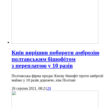
Київ вирішив побороти амброзію
полтавським бішофітом
з переплатою у 10 разів
Полтавська фірма продає Києву бішофіт проти амброзії
майже у 10 разів дорожче, ніж Полтаві
26 серпня 2021, 08:21
29