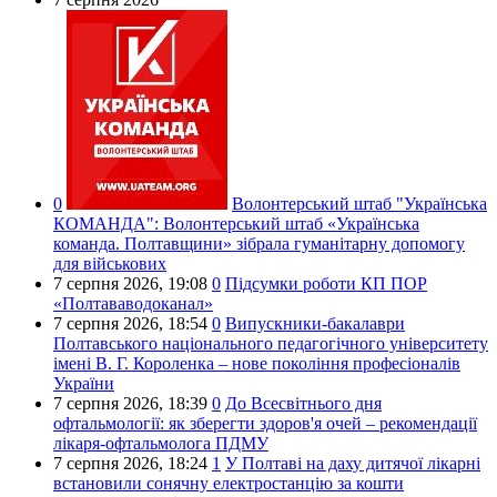
0
Волонтерський штаб "Українська
КОМАНДА":
Волонтерський штаб «Українська
команда. Полтавщини» зібрала гуманітарну допомогу
для військових
7 серпня 2026,
19:08
0
Підсумки роботи КП ПОР
«Полтававодоканал»
7 серпня 2026,
18:54
0
Випускники-бакалаври
Полтавського національного педагогічного університету
імені В. Г. Короленка – нове покоління професіоналів
України
7 серпня 2026,
18:39
0
До Всесвітнього дня
офтальмології: як зберегти здоров'я очей – рекомендації
лікаря-офтальмолога ПДМУ
7 серпня 2026,
18:24
1
У Полтаві на даху дитячої лікарні
встановили сонячну електростанцію за кошти