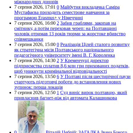
міжнародних донорів
7 серпня 2026,
17:01
0
Майбутня викладачка Саміра
Мустафаєва проходить семестрове навчання за
програмою Erasmus+ у Німеччині
7 серпня 2026,
16:00
2
Забив граблями, закопав на
смітнику, а потім переховав череп: на Полтавщині
чоловік отримав 13 років тюрми за жорстоке вбивство
співмешканки
7 серпня 2026,
15:00
0
Реалізація Цілей сталого розвитку
як стратегічна місія Полтавського національного
педагогічного університету імені В. Г. Короленка
7 серпня 2026,
14:30
2
У Кременчуці директор
підприємства сплатив 8,6 млн грн прихованих податків,
щоб уникнути кримінальної відповідальності
7 серпня 2026,
13:50
6
У Полтаві після шестирічної паузи
стартують підготовчі роботи до встановлення нових
зупинок: перша локація
7 серпня 2026,
12:50
1
Суд виніс вирок полтавцю, який
привласнив багнет-ніж від автомата Калашникова
0
Віталій Цебрій:
ЗАГАДКА Івана Бокого