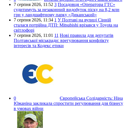
7 серпня 2026,
11:52
3
Посадовця «Оператора ГТС»
судитимуть за незаконний видобуток піску на 8,2 млн
грн у ландшафтному парку «Диканський»
7 серпня 2026,
11:34
1
У Полтаві на вулиці Сінній
сталася потрійна ДТП: Mitsubishi врізався у Toyota на
світлофорі
7 серпня 2026,
11:01
11
Нові правила для депутатів
Полтавської міськради: врегулювання конфлікту
інтересів та Кодекс етики
0
Європейська Солідарність:
Ніна
Южаніна закликала спростити регулювання для бізнесу
в умовах війни