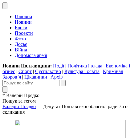
Головна
Новини
Блоги
Проекти
Фото
Досьє
Війна
Допомога армії
Новини Полтавщини:
Події
|
Політика і влада
|
Економіка і
бізнес
|
Спорт
|
Суспільство
|
Культура і освіта
|
Кримінал
|
Здоров’я
|
Цікавинки
|
Архів
# Валерій Прядко
Пошук за тегом
Валерій Прядко
— Депутат Полтавської обласної ради 7-го
скликання