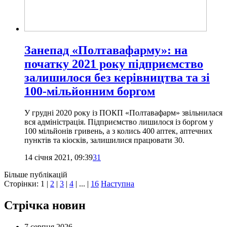
Занепад «Полтавафарму»: на
початку 2021 року підприємство
залишилося без керівництва та зі
100-мільйонним боргом
У грудні 2020 року із ПОКП «Полтавафарм» звільнилася
вся адміністрація. Підприємство лишилося із боргом у
100 мільйонів гривень, а з колись 400 аптек, аптечних
пунктів та кіосків, залишилися працювати 30.
14 січня 2021, 09:39
31
Більше публікацій
Сторінки:
1
|
2
|
3
|
4
| ... |
16
Наступна
Стрічка новин
7 серпня 2026