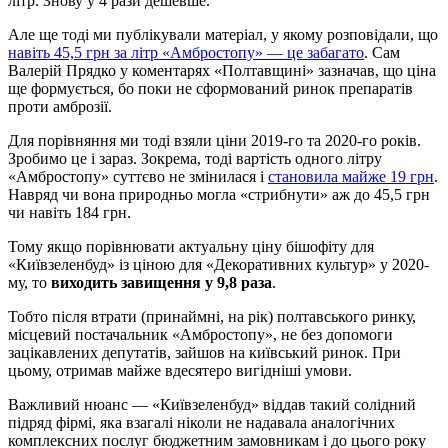
літр. Знову у 4 рази дешевше.
Але ще тоді ми публікували матеріал, у якому розповідали, що
навіть 45,5 грн за літр «Амбростопу» — це забагато
. Сам
Валерій Прядко у коментарях «Полтавщині» зазначав, що ціна
ще формується, бо поки не сформований ринок препаратів
проти амброзії.
Для порівняння ми тоді взяли ціни 2019-го та 2020-го років.
Зробимо це і зараз. Зокрема, тоді вартість одного літру
«Амбростопу» суттєво не змінилася і
становила майже 19 грн
.
Навряд чи вона природньо могла «стрибнути» аж до 45,5 грн
чи навіть 184 грн.
Тому якщо порівнювати актуальну ціну бішофіту для
«Київзеленбуд» із ціною для «Декоративних культур» у 2020-
му, то
виходить завищення у 9,8 раза
.
Тобто після втрати (принаймні, на рік) полтавського ринку,
місцевий постачальник «Амбростопу», не без допомоги
зацікавлених депутатів, зайшов на київський ринок. При
цьому, отримав майже вдесятеро вигідніші умови.
Важливий нюанс — «Київзеленбуд» віддав такий солідний
підряд фірмі, яка взагалі ніколи не надавала аналогічних
комплексних послуг бюджетним замовникам і до цього року