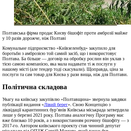
Полтавська фірма продає Києву бішофіт проти амброзії майже
у 10 разів дорожче, ніж Полтаві
Комунальне підприємство «Київзеленбуд» закупило для
боротьби з амброзією той самий засіб, що і використовує
Полтава. Ба більше — договір на обробку рослин він уклав з
тією самою компанією, яка мала надавати ті ж послуги у
нашому місті (але тендер тоді скасували). Щоправда, ціна за
послуги та сам товар для Києва у рази вища, ніж для Полтави.
Політична складова
Увагу на київську закупівлю «Полтавщина» звернула завдяки
публікації видання «
Лівий берег
». Свою Концепцію з
ліквідації карантинних бур’янів Київська міськрада затвердила
лише у березні 2021 року. Полтава аналогічну Програму має
вже близько 10 років, а з використанням розчину бішофіту — з
2017-го. Автором київського проекту став чинний депутат
міськради від ОПЗЖ Сергій Мамоян, який також був