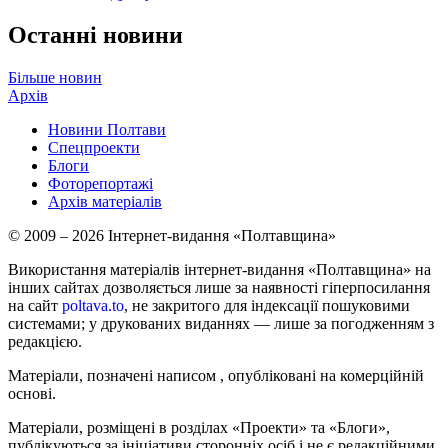
Останні новини
Більше новин
Архів
Новини Полтави
Спецпроекти
Блоги
Фоторепортажі
Архів матеріалів
© 2009 – 2026 Інтернет-видання «Полтавщина»
Використання матеріалів інтернет-видання «Полтавщина» на
інших сайтах дозволяється лише за наявності гіперпосилання
на сайт
poltava.to
, не закритого для індексації пошуковими
системами; у друкованих виданнях — лише за погодженням з
редакцією.
Матеріали, позначені написом
, опубліковані на комерційній
основі.
Матеріали, розміщені в розділах «Проекти» та «Блоги»,
публікуються за ініціативи сторонніх осіб і не є редакційними.