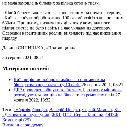
не мала замовлень більших за кілька сотень тисяч.
«Лівий берег» також зазначає, що, станом на початок серпня,
«Київзеленбуд» обробив лише 100 га амброзії із запланованих
630-ти. При цьому, визначених ділянок у комунального
підприємства не було навіть на час укладання договору.
Осередки карантинних рослин виявляють під час виконання
підряду.
Дарина СИНИЦЬКА
, «Полтавщина»
26 серпня 2021, 08:21
Матеріали по темі:
Київ вирішив побороти амброзію полтавським
бішофітом з переплатою у 10 разів
26 серпня 2021, 08:21
ДБР проводить обшуки в «Інституті розвитку міста» —
розслідують корупцію на бішофіті та ремонтах шкіл
27
жовтня 2022, 13:32
Теги:
амброзія
,
бішофіт
,
Валерій Прядко
,
Сергій Мамоян
,
КП
«Декоративні культури»
,
ЖКГ
,
ППЛ Сергія Капліна
,
ОПЗЖ
Коментарі
(
29
)
Вислови свою думку!