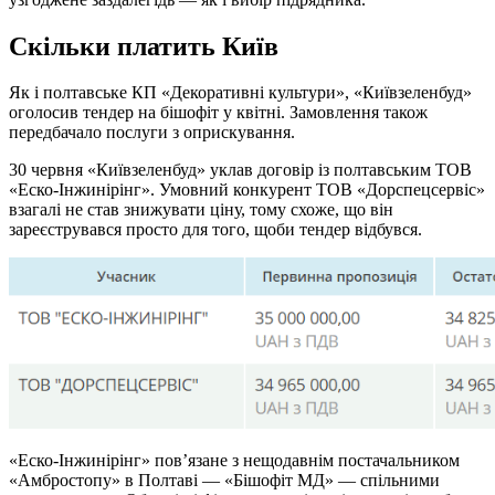
Скільки платить Київ
Як і полтавське КП «Декоративні культури», «Київзеленбуд»
оголосив тендер на бішофіт у квітні. Замовлення також
передбачало послуги з оприскування.
30 червня «Київзеленбуд» уклав договір із полтавським ТОВ
«Еско-Інжинірінг». Умовний конкурент ТОВ «Дорспецсервіс»
взагалі не став знижувати ціну, тому схоже, що він
зареєструвався просто для того, щоби тендер відбувся.
«Еско-Інжинірінг» пов’язане з нещодавнім постачальником
«Амбростопу» в Полтаві — «Бішофіт МД» — спільними