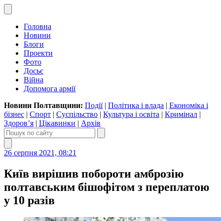
Головна
Новини
Блоги
Проекти
Фото
Досьє
Війна
Допомога армії
Новини Полтавщини:
Події
|
Політика і влада
|
Економіка і
бізнес
|
Спорт
|
Суспільство
|
Культура і освіта
|
Кримінал
|
Здоров’я
|
Цікавинки
|
Архів
26 серпня 2021, 08:21
Київ вирішив побороти амброзію
полтавським бішофітом з переплатою
у 10 разів