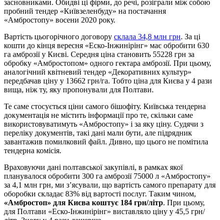
засновниками. Обидві ці фірми, до речі, розіграли між собою
пробний тендер «Київзеленбуду» на постачання
«Амбростопу» восени 2020 року.
Вартість цьогорічного договору
склала 34,8 млн грн
. За ці
кошти до кінця вересня «Еско-Інжинірінг» має обробити 630
га амброзії у Києві. Середня ціна становить 55228 грн за
обробку «Амбростопом» одного гектара амброзії. При цьому,
аналогічний квітневий тендер «Декоративних культур»
передбачав ціну у 13662 грн/га. Тобто ціна для Києва у 4 рази
вища, ніж ту, яку пропонували для Полтави.
Те саме стосується ціни самого бішофіту. Київська тендерна
документація не містить інформації про те, скільки саме
використовуватимуть «Амбростопу» і за яку ціну. Судячи з
переліку документів, такі дані мали бути, але підрядник
завантажив помилковий файл. Дивно, що цього не помітила
тендерна комісія.
Враховуючи дані полтавської закупівлі, в рамках якої
планувалося обробити 300 га амброзії 75000 л «Амбростопу»
за 4,1 млн грн, ми з’ясували, що вартість самого препарату для
оборобки складає 83% від вартості послуг. Таким чином,
«Амбростоп» для Києва коштує 184 грн/літр
. При цьому,
для Полтави «Еско-Інжинірінг» виставляло ціну у 45,5 грн/