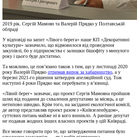
2019 рік. Сергій Мамоян та Валерій Прядко у Полтавській
облраді
У відповіді на запит «Лівого берега» наше КП «Декоративні
культури» зазначило, що відмовилося від проведення
закупівлі, бо у підприємства є залишки бішофіту з минулого
року і цього буде достатньо.
Та можливо, це пов’язано також з тим, що у листопаді 2020
року Валерій Прядко
отримав вирок за хабарництво
, а у
березні 2021-го рішення затвердив апеляційний суд. Тож
наступні 4 роки Прядко має перебувати у в’язниці.
«Лівий берег» зазначає, що проект Сергія Мамояна пройшов
шлях від подання до схвалення депутатами за місяць, а це
нетипово швидко. Крім того, на засіданні екологічної комісії,
де автор представляв проект разом з «Київзеленбудом»,
суттєвих питань майже ні в кого виникло. А раніше депутат
не подавав жодних інших власних проектів у цій Київраді.
Все може говорити про те, що затвердження питання було
узгоджене заздалегідь — як і вибір підрядника.