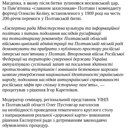
Магденка, в якому після битви зупинявся московський цар,
та Пам’ятника «славним захисникам» Полтави і коменданту
фортеці Олексію Келіну, встановленого у 1909 році на честь
200-річчя перемоги у Полтавській битві.
«Експертна рада Міністерства культури та інформаційної
політики з питань подолання наслідків русифікації
та тоталітаризму рекомендує Полтавській обласній
військово-цивільній адміністрації та Полтавській міській раді
демонтувати та прибрати з публічного простору російські
імперські пам’ятники у Полтаві. Вторгнення військ Російської
Федерації на територію суверенної держави Україна
актуалізувало суспільний запит на посилення здатності
протистояти внутрішнім і зовнішнім безпековим загрозам
шляхом утвердження національної ідентичності українського
народу, подолання наслідків антиукраїнської спрямованості
російських міфів про спільну історичну пам’ять»,
—
процитував з рішення Ігор Каретніков.
Модератор семінару, регіональний представник УІНП
в Полтавській області Олег Пустовгар наголосив
на необхідності проведення тематичного круглого столу
з напрацювання реальної «дорожної карти» виконання
рішення Експертної ради з дотриманням законодавчо
обумовлених процедур.