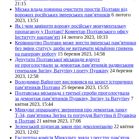
21:15
Міська влада повинна очистити простір Полтави від
ворожих російських імперських пам’ятників
6 лютого
2023, 13:51
Як і чим замінити ворожу російську монументальну
пропаганду у Полтаві? Коментар Полтавського офісу
Інституту нацпам’яті
14 лютого 2023, 10:33
Керівництво Полтави може знести імперські пам’ятники
без зміни статусу, щоби не витрачати мільйони гривень
на паперову роботу
15 березня 2023, 14:58
Депутати Полтавської міськради вдруге
не проголосували за демонтаж пам’ятників радянським
генералам Зигіну, Ватутіну і поету Пушкіну
24 березня
2023, 12:58
Володимир Вайнгорт висловився на захист історичних
пам’ятників Полтави
25 березня 2023, 15:55
Полтавська міськрада з третьої спроби проголосувала
за демонтаж пам’ятників Пушкіну, Зигіну та Ватутіну
7
квітня 2023, 15:44
Мінкульт опрацьовує звернення про демонтаж танку
Т-34, пам’ятника Зигіна та погруддя Ватутіна й Пушкіна
в Полтаві
21 квітня 2023, 17:06
Зеленський підписав закон про деколонізацію
22 квітня
2023, 12:02
Експертна комісія Мінкульту зняла з реєстру пам’яток