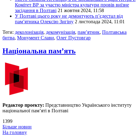
Комітет ВР за участю міністра культури провів виїзне
засідання в Полтаві
21 жовтня 2024, 11:58
У Полтаві цього року не демонтують п’єдестал від
пам’ятника Олексію Зигіну
2 листопада 2024, 11:01
Теги:
деколонізація
,
декомунізація
,
пам’ятник
,
Полтавська
битва
,
Монумент Слави
,
Олег Пустовгар
Національна пам’ять
Редактор проекту:
Представництво Українського інституту
національної пам’яті в Полтаві
1399
Більше новин
На головну