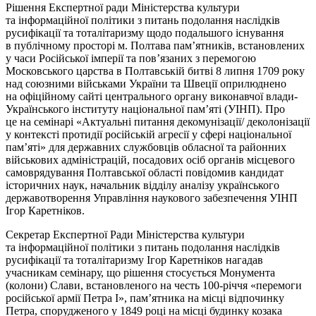
Рішення Експертної ради Міністерства культури
та інформаційної політики з питань подолання наслідків
русифікації та тоталітаризму щодо подальшого існування
в публічному просторі м. Полтава пам’ятників, встановлених
у часи Російської імперії та пов’язаних з перемогою
Московського царства в Полтавській битві 8 липня 1709 року
над союзними військами України та Швеції оприлюднено
на офіційному сайті центрального органу виконавчої влади-
Українського інституту національної пам’яті (УІНП). Про
це на семінарі «Актуальні питання декомунізації/ деколонізації
у контексті протидії російській агресії у сфері національної
пам’яті» для державних службовців обласної та районних
військових адміністрацій, посадових осіб органів місцевого
самоврядування Полтавської області повідомив кандидат
історичних наук, начальник відділу аналізу українського
державотворення Управління наукового забезпечення УІНП
Ігор Каретніков.
Секретар Експертної Ради Міністерства культури
та інформаційної політики з питань подолання наслідків
русифікації та тоталітаризму Ігор Каретніков нагадав
учасникам семінару, що рішення стосується Монумента
(колони) Слави, встановленого на честь 100-річчя «перемоги
російської армії Петра I», пам’ятника на місці відпочинку
Петра, спорудженого у 1849 році на місці будинку козака