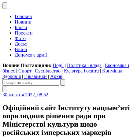
Головна
Новини
Блоги
Проекти
Фото
Досьє
Війна
Допомога армії
Новини Полтавщини:
Події
|
Політика і влада
|
Економіка і
бізнес
|
Спорт
|
Суспільство
|
Культура і освіта
|
Кримінал
|
Здоров’я
|
Цікавинки
|
Архів
30 жовтня 2022, 08:52
Офіційний сайт Інституту нацпам’яті
оприлюднив рішення ради при
Міністерстві культури щодо
російських імперських маркерів