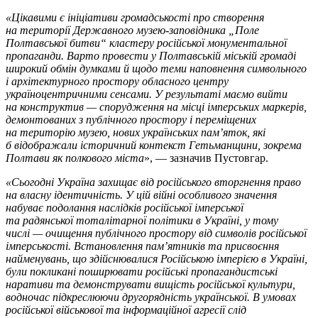
«Цікавими є ініціативи громадськості про створення
на території Державного музею-заповідника „Поле
Полтавської битви“ кластеру російської монументальної
пропаганди. Варто провести у Полтавській міській громаді
широкий обмін думками й щодо теми наповнення символьного
і архітектурного простору обласного центру
україноцентричними сенсами. У результаті маємо вийти
на конструктив — спорудження на місці імперських маркерів,
демонтованих з публічного простору і переміщених
на територію музею, нових українських пам’яток, які
б відображали історичний контекст Гетьманщини, зокрема
Полтави як полкового міста
», — зазначив Пустовгар.
«Сьогодні Україна захищає від російського вторгнення право
на власну ідентичність. У цій війні особливого значення
набуває подолання наслідків російської імперської
та радянської тоталітарної політики в Україні, у тому
числі — очищення публічного простору від символів російської
імперськості. Встановлення пам’ятників та присвоєння
найменувань, що здійснювалися Російською імперією в Україні,
були покликані поширювати російські пропагандистські
наративи та демонструвати вищість російської культури,
водночас підкреслюючи другорядність української. В умовах
російської військової та інформаційної агресії слід