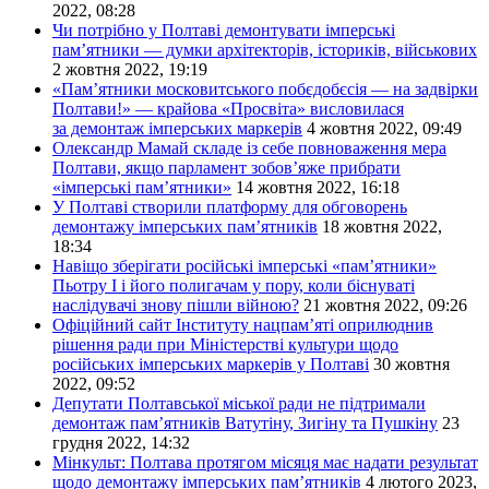
2022, 08:28
Чи потрібно у Полтаві демонтувати імперські
пам’ятники — думки архітекторів, істориків, військових
2 жовтня 2022, 19:19
«Пам’ятники московитського побєдобєсія — на задвірки
Полтави!» — крайова «Просвіта» висловилася
за демонтаж імперських маркерів
4 жовтня 2022, 09:49
Олександр Мамай складе із себе повноваження мера
Полтави, якщо парламент зобов’яже прибрати
«імперські пам’ятники»
14 жовтня 2022, 16:18
У Полтаві створили платформу для обговорень
демонтажу імперських пам’ятників
18 жовтня 2022,
18:34
Навіщо зберігати російські імперські «пам’ятники»
Пьотру I і його полигачам у пору, коли біснуваті
наслідувачі знову пішли війною?
21 жовтня 2022, 09:26
Офіційний сайт Інституту нацпам’яті оприлюднив
рішення ради при Міністерстві культури щодо
російських імперських маркерів у Полтаві
30 жовтня
2022, 09:52
Депутати Полтавської міської ради не підтримали
демонтаж пам’ятників Ватутіну, Зигіну та Пушкіну
23
грудня 2022, 14:32
Мінкульт: Полтава протягом місяця має надати результат
щодо демонтажу імперських пам’ятників
4 лютого 2023,