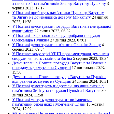
з танка т-34 та пам’ятників Зигіну, Ватутіну, Пушкіну
3
червня 2023, 17:17
У Полтаві приберуть пам’ятники Пушкіну, Ватутіну
та Зигіну не дочекавшись дозволу Мінкульту
24 липня
2023, 11:38
У Полтаві демонтували погруддя Ватутіна з центральної
вулиці міста
27 липня 2023, 06:32
У Полтаві з Березового скверу прибрали погруддя
Олександра Пушкіна
27 липня 2023, 07:01
У Полтаві демонтували пам’ятник Олексію Зигіну
4
серпня 2023, 09:34
У Полтавському офісі УІНП прокоментували демонтаж
споруди на честь сталініста Зигіна
5 серпня 2023, 18:34
Демонтовані в Полтаві погруддя Ватутіна та Пушкіна
передадуть до музею на Сумщині
17 листопада 2023,
15:56
Демонтовані в Полтаві погруддя Ватутіна та Пушкіна
відправили до музею на Сумщині
24 липня 2024, 16:31
У Полтаві демонтують п’єдестали, що лишилися від
пам’ятника Зигіну та погруддя Пушкіна і Ватутіна
30
липня 2024, 11:58
У Полтаві можуть демонтувати три імперські
пам’ятники серед яких і Монумент Слави
18 жовтня
2024, 17:02
Місто Cимона Петлюри, а не московського царя Петра I: