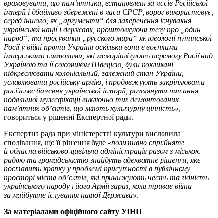
враховувати, що пам’ятники, встановлені за часів Російської
імперії і дбайливо збережені в часи СРСР, ворог використовує,
серед іншого, як „аргументи“ для заперечення існування
української нації і держави, проштовхуючи тезу про „один
народ“, та просування „русского мира“ як ідеології путінської
Росії у війні проти України оскільки вони є воєнними
імперськими символами, які меморіалізують перемогу Росії над
Україною та її союзником Швецією, були покликані
підкреслювати колоніальний, залежний стан України,
уславлювати російську армію, і продовжують закріплювати
російське бачення української історії; розглянути питання
подальшої музеєфікації виключно тих демонтованих
пам’ятних об’єктів, що мають культурну цінність»
, —
говориться у рішенні Експертної ради.
Експертна рада при міністерстві культури висловила
сподівання, що її рішення буде
«позитивно сприйняте
й обласна військово-цивільна адміністрація разом з міською
радою та громадськістю знайдуть адекватне рішення, яке
поставить крапку у проблемі присутності в публічному
просторі міста об’єктів, які принижують честь та гідність
українського народу і його Армії зараз, коли триває війна
за майбутнє існування нашої Держави»
.
За матеріалами офіційного сайту УІНП