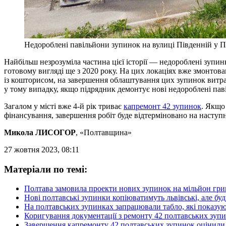
Недороблені павільйони зупинок на вулиці Південній у П
Найбільш незрозуміла частина цієї історії — недороблені зупинк
готовому вигляді ще з 2020 року. На цих локаціях вже змонтова
із кошторисом, на завершення облаштування цих зупинок витрат
у тому випадку, якщо підрядник демонтує нові недороблені пав
Загалом у місті вже 4-й рік триває
капремонт 42 зупинок
. Якщо 
фінансування, завершення робіт буде відтерміновано на наступн
Микола ЛИСОГОР
, «Полтавщина»
27 жовтня 2023, 08:11
Матеріали по темі:
Полтава замовила проекти нових зупинок на мільйон гри
Нові полтавські зупинки копіюватимуть львівські, але бу
На полтавських зупинках запрацювали табло, які показую
Коригування документації з ремонту 42 полтавських зупи
Завершення капремонту 42 полтавських зупинок оцінили 