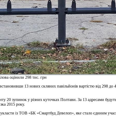
лова оцінили 298 тис. грн
становивши 13 нових скляних павільйонів вартістю від 298 до 4
20 зупинок у різних куточках Полтави. За 13 адресами будуть в
зка 2015 року.
ть укласти із ТОВ «БК «Смартбуд Девелоп», яке стало єдиним уча