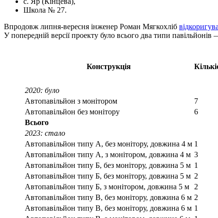
с. Яр (Кінцева),
Школа № 27.
Впродовж липня-вересня інженер Роман Мягкохліб
відкоригув
У попередній версії проекту було всього два типи павільйонів —
Конструкція
Кількі
2020: було
Автопавільйон з монітором
7
Автопавільйон без монітору
6
Всього
2023: стало
Автопавільйон типу А, без монітору, довжина 4 м
1
Автопавільйон типу А, з монітором, довжина 4 м
3
Автопавільйон типу Б, без монітору, довжина 5 м
1
Автопавільйон типу Б, без монітору, довжина 5 м
2
Автопавільйон типу Б, з монітором, довжина 5 м
2
Автопавільйон типу В, без монітору, довжина 6 м
2
Автопавільйон типу В, без монітору, довжина 6 м
1