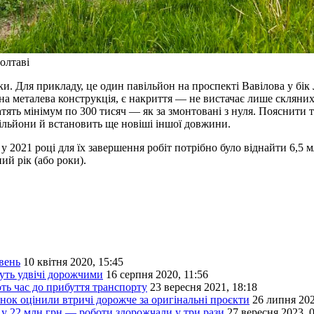
олтаві
и. Для прикладу, це один павільйон на проспекті Вавілова у бік 
на металева конструкція, є накриття — не вистачає лише скляних 
ять мінімум по 300 тисяч — як за змонтовані з нуля. Пояснити т
ільйони й встановить ще новіші іншої довжини.
у 2021 році для їх завершення робіт потрібно було віднайти 6,5 м
ий рік (або роки).
вень
10 квітня 2020, 15:45
дуть удвічі дорожчими
16 серпня 2020, 11:56
ть час до прибуття транспорту
23 вересня 2021, 18:18
нок оцінили втричі дорожче за оригінальні проєкти
26 липня 202
у 22 млн грн — роботи здорожчали у три рази
27 вересня 2023, 