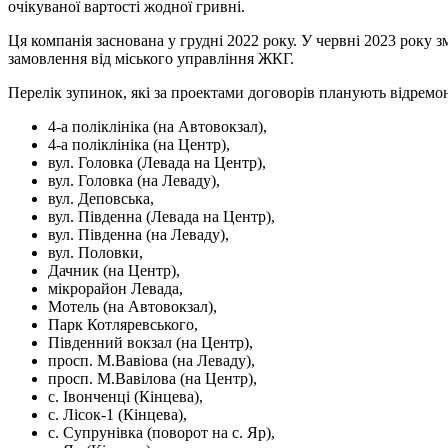
очікуваної вартості жодної гривні.
Ця компанія заснована у грудні 2022 року. У червні 2023 року 
замовлення від міського управління ЖКГ.
Перелік зупинок, які за проектами договорів планують відремо
4-а поліклініка (на Автовокзал),
4-а поліклініка (на Центр),
вул. Головка (Левада на Центр),
вул. Головка (на Леваду),
вул. Деповська,
вул. Південна (Левада на Центр),
вул. Південна (на Леваду),
вул. Половки,
Дачник (на Центр),
мікрорайон Левада,
Мотель (на Автовокзал),
Парк Котляревського,
Південний вокзал (на Центр),
просп. М.Вавіова (на Леваду),
просп. М.Вавілова (на Центр),
с. Івонченці (Кінцева),
с. Лісок-1 (Кінцева),
с. Супрунівка (поворот на с. Яр),