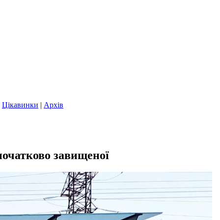
|
Цікавинки
|
Архів
початково завищеної