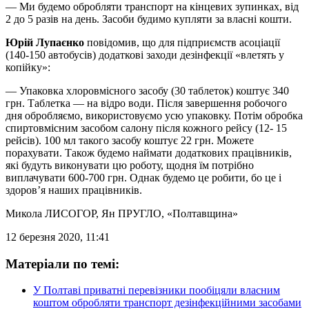
— Ми будемо обробляти транспорт на кінцевих зупинках, від
2 до 5 разів на день. Засоби будимо купляти за власні кошти.
Юрій Лупаєнко
повідомив, що для підприємств асоціації
(140-150 автобусів) додаткові заходи дезінфекції «влетять у
копійку»:
— Упаковка хлоровмісного засобу (30 таблеток) коштує 340
грн. Таблетка — на відро води. Після завершення робочого
дня обробляємо, використовуємо усю упаковку. Потім обробка
спиртовмісним засобом салону після кожного рейсу (12- 15
рейсів). 100 мл такого засобу коштує 22 грн. Можете
порахувати. Також будемо наймати додаткових працівників,
які будуть виконувати цю роботу, щодня їм потрібно
виплачувати 600-700 грн. Однак будемо це робити, бо це і
здоров’я наших працівників.
Микола ЛИСОГОР, Ян ПРУГЛО
, «Полтавщина»
12 березня 2020, 11:41
Матеріали по темі:
У Полтаві приватні перевізники пообіцяли власним
коштом обробляти транспорт дезінфекційними засобами