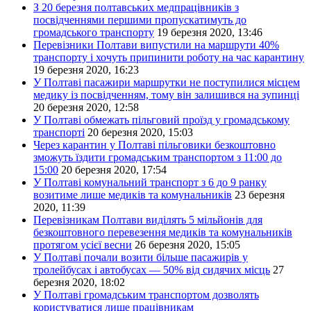
З 20 березня полтавських медпрацівників з
посвідченнями першими пропускатимуть до
громадського транспорту
19 березня 2020, 13:46
Перевізники Полтави випустили на маршрути 40%
транспорту і хочуть припинити роботу на час карантину
19 березня 2020, 16:23
У Полтаві пасажири маршрутки не поступилися місцем
медику із посвідченням, тому він залишився на зупинці
20 березня 2020, 12:58
У Полтаві обмежать пільговий проїзд у громадському
транспорті
20 березня 2020, 15:03
Через карантин у Полтаві пільговики безкоштовно
зможуть їздити громадським транспортом з 11:00 до
15:00
20 березня 2020, 17:54
У Полтаві комунальний транспорт з 6 до 9 ранку
возитиме лише медиків та комунальників
23 березня
2020, 11:39
Перевізникам Полтави виділять 5 мільйонів для
безкоштовного перевезення медиків та комунальників
протягом усієї весни
26 березня 2020, 15:05
У Полтаві почали возити більше пасажирів у
тролейбусах і автобусах — 50% від сидячих місць
27
березня 2020, 18:02
У Полтаві громадським транспортом дозволять
користуватися лише працівникам