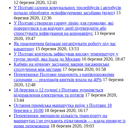
12 березня 2020, 12:41
У Полтаві салони комунальних тролейбусів і автобусів
почали обробляти дезінфікуючими засобами (відео)
13
березня 2020, 12:36
У Полтаві створили гарячу лінію для громадян, які
повернулися з-за кордону, щоб підтвердити або
спростувати інфікування на коронавірус
13 березня
2020, 19:47
Як працюючим батькам організувати роботу під час
карантину
15 березня 2020, 13:53
У Полтаві контроль зафіксував високу температуру у
групи людей, яка їхала до Москви
16 березня 2020, 18:47
Кабмін на нічному засіданні закрив пасажирське
сполучення між містами
17 березня 2020, 01:58
Перевізники Полтави працюють з напівпорожніми
салонами — реалізація квитків впала на 40%
17 березня
2020, 12:48
18 березня о 12 годині з Полтави зупиняється
відправлення електричок та потягів
17 березня 2020,
13:44
Остання приміська маршрутка виїде з Полтави 18
березня о 16:00
18 березня 2020, 16:17
Перевізники зменшили кількість транспорту на
маршрутах і не пускають пільговиків — влада проведе із
ними перемовини
18 березня 2020, 19:03