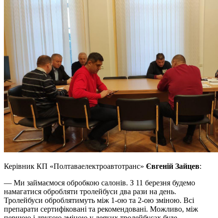
Керівник КП «Полтаваелектроавтотранс»
Євгеній Зайцев
:
— Ми займаємося обробкою салонів. З 11 березня будемо
намагатися обробляти тролейбуси два рази на день.
Тролейбуси оброблятимуть між 1-ою та 2-ою зміною. Всі
препарати сертифіковані та рекомендовані. Можливо, між
першою і другою зміною у деяких тролейбусах буде