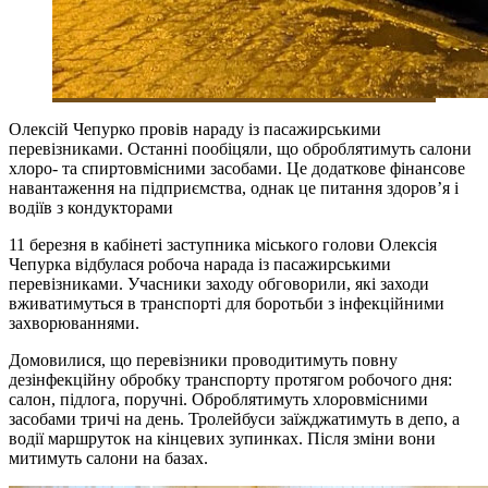
Олексій Чепурко провів нараду із пасажирськими
перевізниками. Останні пообіцяли, що оброблятимуть салони
хлоро- та спиртовмісними засобами. Це додаткове фінансове
навантаження на підприємства, однак це питання здоров’я і
водіїв з кондукторами
11 березня в кабінеті заступника міського голови Олексія
Чепурка відбулася робоча нарада із пасажирськими
перевізниками. Учасники заходу обговорили, які заходи
вживатимуться в транспорті для боротьби з інфекційними
захворюваннями.
Домовилися, що перевізники проводитимуть повну
дезінфекційну обробку транспорту протягом робочого дня:
салон, підлога, поручні. Оброблятимуть хлоровмісними
засобами тричі на день. Тролейбуси заїжджатимуть в депо, а
водії маршруток на кінцевих зупинках. Після зміни вони
митимуть салони на базах.