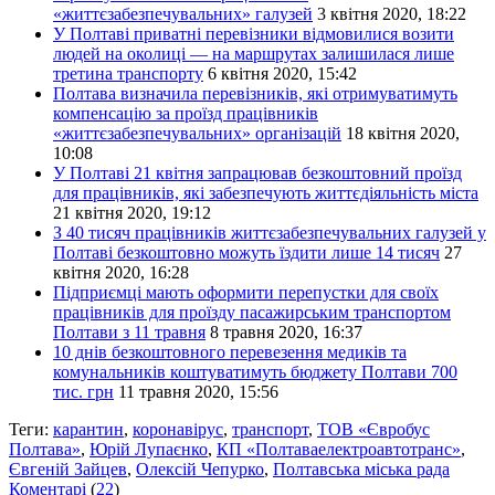
«життєзабезпечувальних» галузей
3 квітня 2020, 18:22
У Полтаві приватні перевізники відмовилися возити
людей на околиці — на маршрутах залишилася лише
третина транспорту
6 квітня 2020, 15:42
Полтава визначила перевізників, які отримуватимуть
компенсацію за проїзд працівників
«життєзабезпечувальних» організацій
18 квітня 2020,
10:08
У Полтаві 21 квітня запрацював безкоштовний проїзд
для працівників, які забезпечують життєдіяльність міста
21 квітня 2020, 19:12
З 40 тисяч працівників життєзабезпечувальних галузей у
Полтаві безкоштовно можуть їздити лише 14 тисяч
27
квітня 2020, 16:28
Підприємці мають оформити перепустки для своїх
працівників для проїзду пасажирським транспортом
Полтави з 11 травня
8 травня 2020, 16:37
10 днів безкоштовного перевезення медиків та
комунальників коштуватимуть бюджету Полтави 700
тис. грн
11 травня 2020, 15:56
Теги:
карантин
,
коронавірус
,
транспорт
,
ТОВ «Євробус
Полтава»
,
Юрій Лупаєнко
,
КП «Полтаваелектроавтотранс»
,
Євгеній Зайцев
,
Олексій Чепурко
,
Полтавська міська рада
Коментарі
(
22
)