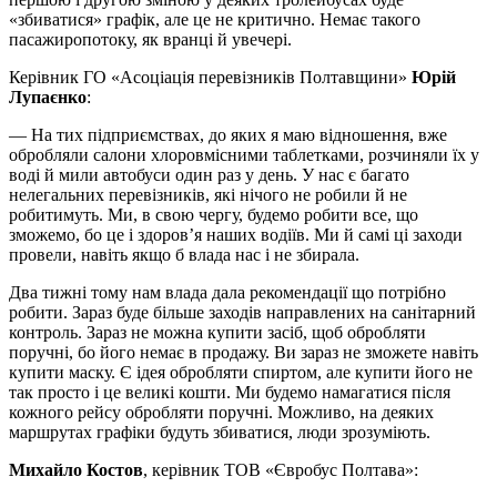
«збиватися» графік, але це не критично. Немає такого
пасажиропотоку, як вранці й увечері.
Керівник ГО «Асоціація перевізників Полтавщини»
Юрій
Лупаєнко
:
— На тих підприємствах, до яких я маю відношення, вже
обробляли салони хлоровмісними таблетками, розчиняли їх у
воді й мили автобуси один раз у день. У нас є багато
нелегальних перевізників, які нічого не робили й не
робитимуть. Ми, в свою чергу, будемо робити все, що
зможемо, бо це і здоров’я наших водіїв. Ми й самі ці заходи
провели, навіть якщо б влада нас і не збирала.
Два тижні тому нам влада дала рекомендації що потрібно
робити. Зараз буде більше заходів направлених на санітарний
контроль. Зараз не можна купити засіб, щоб обробляти
поручні, бо його немає в продажу. Ви зараз не зможете навіть
купити маску. Є ідея обробляти спиртом, але купити його не
так просто і це великі кошти. Ми будемо намагатися після
кожного рейсу обробляти поручні. Можливо, на деяких
маршрутах графіки будуть збиватися, люди зрозуміють.
Михайло Костов
, керівник ТОВ «Євробус Полтава»: