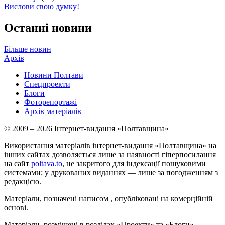
Вислови свою думку!
Останні новини
Більше новин
Архів
Новини Полтави
Спецпроекти
Блоги
Фоторепортажі
Архів матеріалів
© 2009 – 2026 Інтернет-видання «Полтавщина»
Використання матеріалів інтернет-видання «Полтавщина» на
інших сайтах дозволяється лише за наявності гіперпосилання
на сайт
poltava.to
, не закритого для індексації пошуковими
системами; у друкованих виданнях — лише за погодженням з
редакцією.
Матеріали, позначені написом
, опубліковані на комерційній
основі.
Матеріали, розміщені в розділах «Проекти» та «Блоги»,