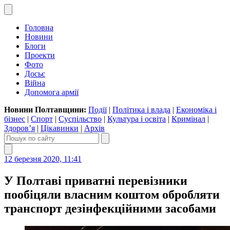
Головна
Новини
Блоги
Проекти
Фото
Досьє
Війна
Допомога армії
Новини Полтавщини:
Події
|
Політика і влада
|
Економіка і
бізнес
|
Спорт
|
Суспільство
|
Культура і освіта
|
Кримінал
|
Здоров’я
|
Цікавинки
|
Архів
12 березня 2020, 11:41
У Полтаві приватні перевізники
пообіцяли власним коштом обробляти
транспорт дезінфекційними засобами