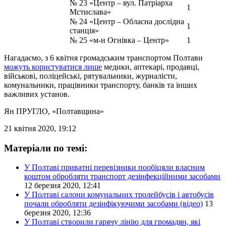
№ 23 «Центр – вул. Патріарха
1
Мстислава»
№ 24 «Центр – Обласна дослідна
1
станція»
№ 25 «м-н Огнівка – Центр»
1
Нагадаємо, з 6 квітня громадським транспортом Полтави
можуть користуватися лише
медики, аптекарі, продавці,
військові, поліцейські, рятувальники, журналісти,
комунальники, працівники транспорту, банків та інших
важливих установ.
Ян ПРУГЛО
, «Полтавщина»
21 квітня 2020, 19:12
Матеріали по темі:
У Полтаві приватні перевізники пообіцяли власним
коштом обробляти транспорт дезінфекційними засобами
12 березня 2020, 12:41
У Полтаві салони комунальних тролейбусів і автобусів
почали обробляти дезінфікуючими засобами (відео)
13
березня 2020, 12:36
У Полтаві створили гарячу лінію для громадян, які