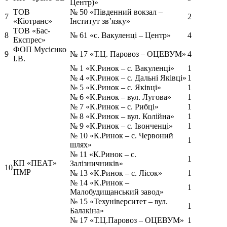
Центр)»
ТОВ
№ 50 «Південний вокзал –
7
2
«Кіотранс»
Інститут зв’язку»
ТОВ «Бас-
8
№ 61 «с. Вакуленці – Центр»
4
Експрес»
ФОП Мусієнко
9
№ 17 «Т.Ц. Паровоз – ОЦЕВУМ»
4
І.В.
№ 1 «К.Ринок – с. Вакуленці»
1
№ 4 «К.Ринок – с. Дальні Яківці»
1
№ 5 «К.Ринок – с. Яківці»
1
№ 6 «К.Ринок – вул. Лугова»
1
№ 7 «К.Ринок – с. Рибці»
1
№ 8 «К.Ринок – вул. Колійна»
1
№ 9 «К.Ринок – с. Івонченці»
1
№ 10 «К.Ринок – с. Червоний
1
шлях»
№ 11 «К.Ринок – с.
1
КП «ПЕАТ»
Залізничників»
10
ПМР
№ 13 «К.Ринок – с. Лісок»
1
№ 14 «К.Ринок –
1
Малобудищанський завод»
№ 15 «Техуніверситет – вул.
1
Балакіна»
№ 17 «Т.Ц.Паровоз – ОЦЕВУМ»
1