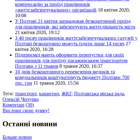
компенсацію за проїзд працівників
«життєзабезпечувальних» організацій
18 квітня 2020,
10:08
У Полтаві 21 квітня запрацював безкоштовний проїзд
для працівників, які забезпечують життєдіяльність міста
21 квітня 2020, 19:12
З 40 тисяч працівників життєзабезпечувальних галузей у
Полтаві безкоштовно можуть їздити лише 14 тисяч
27
квітня 2020, 16:28
Підприємці мають оформити перепустки для своїх
працівників для проїзду пасажирським транспортом
Полтави з 11 травня
8 травня 2020, 16:37
10 днів безкоштовного перевезення медиків та
комунальників коштуватимуть бюджету Полтави 700
тис. грн
11 травня 2020, 15:56
Теги:
транспорт
,
карантин
,
ЖКГ
,
Полтавська міська рада
,
Олексій Чепурко
Коментарі
(
30
)
Вислови свою думку!
Останні новини
Більше новин