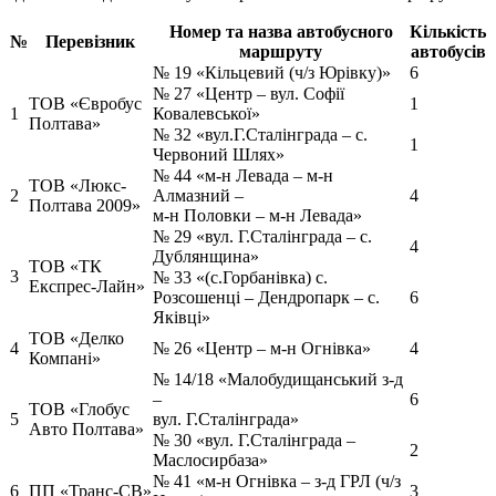
Номер та назва автобусного
Кількість
№
Перевізник
маршруту
автобусів
№ 19 «Кільцевий (ч/з Юрівку)»
6
№ 27 «Центр – вул. Софії
ТОВ «Євробус
1
1
Ковалевської»
Полтава»
№ 32 «вул.Г.Сталінграда – с.
1
Червоний Шлях»
№ 44 «м-н Левада – м-н
ТОВ «Люкс-
2
Алмазний –
4
Полтава 2009»
м-н Половки – м-н Левада»
№ 29 «вул. Г.Сталінграда – с.
4
Дублянщина»
ТОВ «ТК
3
№ 33 «(с.Горбанівка) с.
Експрес-Лайн»
Розсошенці – Дендропарк – с.
6
Яківці»
ТОВ «Делко
4
№ 26 «Центр – м-н Огнівка»
4
Компані»
№ 14/18 «Малобудищанський з-д
–
6
ТОВ «Глобус
5
вул. Г.Сталінграда»
Авто Полтава»
№ 30 «вул. Г.Сталінграда –
2
Маслосирбаза»
№ 41 «м-н Огнівка – з-д ГРЛ (ч/з
6
ПП «Транс-СВ»
3