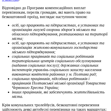
Відповідно до Програми компенсаційних виплат
перевізникам, перелік громадян, які мають право на
безкоштовний проїзд, виглядає наступним чином:
осіб, що працюють на підприємствах, в установах та
організаціях галузей охорони здоров’я міського та
обласного підпорядкування, розташованих на території
міста;
осіб, що працюють на підприємствах, в установах та
організаціях житлово-комунального господарства
міського підпорядкування;
соціальних працівників та соціальних робітників
територіальних центрів соціального обслуговування
(надання соціальних послуг); державних соціальних
інспекторів управлінь соціального захисту населення
виконавчих комітетів районних у м. Полтава рад;
соціальних працівників, підсобних робітників і
працівників Полтавської міської організації Товариства
Червоного Хреста України;
інших працівників, які забезпечують життєдіяльність
міста.
Крім комунальних тролейбусів, безкоштовні перевезення
здійснюють деякі автобусні перевізники на таких маршрутах: