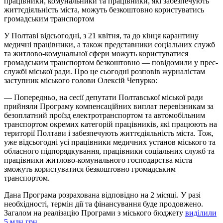
працівники, комунальники та працівники, які забезпечують
життєдіяльність міста, можуть безкоштовно користуватись
громадським транспортом
У Полтаві відсьогодні, з 21 квітня, та до кінця карантину
медичні працівники, а також представники соціальних служб
та житлово-комунальної сфери можуть користуватися
громадським транспортом безкоштовно — повідомили у прес-
службі міської ради. Про це сьогодні розповів журналістам
заступник міського голови Олексій Чепурко:
— Попередньо, на сесії депутати Полтавської міської ради
прийняли Програму компенсаційних виплат перевізникам за
безоплатний проїзд електротранспортом та автомобільним
транспортом окремих категорій працівників, які працюють на
території Полтави і забезпечують життєдіяльність міста. Тож,
уже відсьогодні усі працівники медичних установ міського та
обласного підпорядкування, працівники соціальних служб та
працівники житлово-комунального господарства міста
зможуть користуватися безкоштовно громадським
транспортом.
Дана Програма розрахована відповідно на 2 місяці. У разі
необхідності, термін дії та фінансування буде продовжено.
Загалом на реалізацію Програми з міського бюджету
виділили
5 млн грн
.