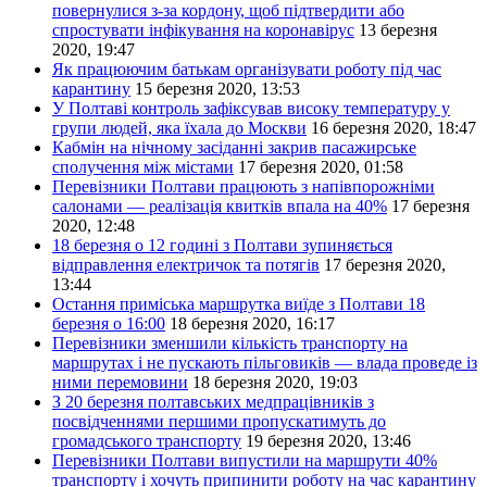
повернулися з-за кордону, щоб підтвердити або
спростувати інфікування на коронавірус
13 березня
2020, 19:47
Як працюючим батькам організувати роботу під час
карантину
15 березня 2020, 13:53
У Полтаві контроль зафіксував високу температуру у
групи людей, яка їхала до Москви
16 березня 2020, 18:47
Кабмін на нічному засіданні закрив пасажирське
сполучення між містами
17 березня 2020, 01:58
Перевізники Полтави працюють з напівпорожніми
салонами — реалізація квитків впала на 40%
17 березня
2020, 12:48
18 березня о 12 годині з Полтави зупиняється
відправлення електричок та потягів
17 березня 2020,
13:44
Остання приміська маршрутка виїде з Полтави 18
березня о 16:00
18 березня 2020, 16:17
Перевізники зменшили кількість транспорту на
маршрутах і не пускають пільговиків — влада проведе із
ними перемовини
18 березня 2020, 19:03
З 20 березня полтавських медпрацівників з
посвідченнями першими пропускатимуть до
громадського транспорту
19 березня 2020, 13:46
Перевізники Полтави випустили на маршрути 40%
транспорту і хочуть припинити роботу на час карантину