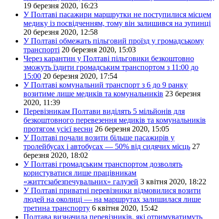
19 березня 2020, 16:23
У Полтаві пасажири маршрутки не поступилися місцем
медику із посвідченням, тому він залишився на зупинці
20 березня 2020, 12:58
У Полтаві обмежать пільговий проїзд у громадському
транспорті
20 березня 2020, 15:03
Через карантин у Полтаві пільговики безкоштовно
зможуть їздити громадським транспортом з 11:00 до
15:00
20 березня 2020, 17:54
У Полтаві комунальний транспорт з 6 до 9 ранку
возитиме лише медиків та комунальників
23 березня
2020, 11:39
Перевізникам Полтави виділять 5 мільйонів для
безкоштовного перевезення медиків та комунальників
протягом усієї весни
26 березня 2020, 15:05
У Полтаві почали возити більше пасажирів у
тролейбусах і автобусах — 50% від сидячих місць
27
березня 2020, 18:02
У Полтаві громадським транспортом дозволять
користуватися лише працівникам
«життєзабезпечувальних» галузей
3 квітня 2020, 18:22
У Полтаві приватні перевізники відмовилися возити
людей на околиці — на маршрутах залишилася лише
третина транспорту
6 квітня 2020, 15:42
Полтава визначила перевізників, які отримуватимуть