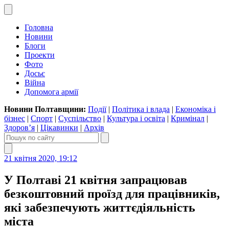
Головна
Новини
Блоги
Проекти
Фото
Досьє
Війна
Допомога армії
Новини Полтавщини:
Події
|
Політика і влада
|
Економіка і
бізнес
|
Спорт
|
Суспільство
|
Культура і освіта
|
Кримінал
|
Здоров’я
|
Цікавинки
|
Архів
21 квітня 2020, 19:12
У Полтаві 21 квітня запрацював
безкоштовний проїзд для працівників,
які забезпечують життєдіяльність
міста