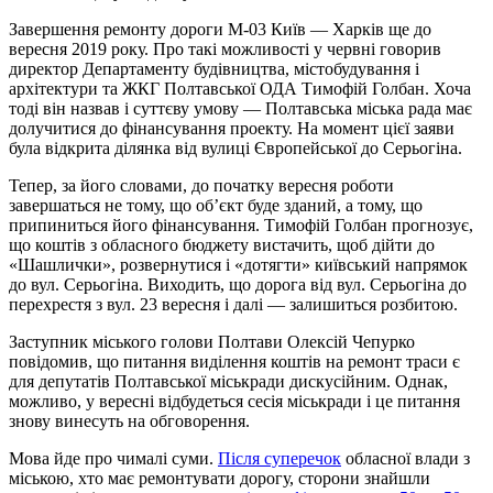
Завершення ремонту дороги М-03 Київ — Харків ще до
вересня 2019 року. Про такі можливості у червні говорив
директор Департаменту будівництва, містобудування і
архітектури та ЖКГ Полтавської ОДА Тимофій Голбан. Хоча
тоді він назвав і суттєву умову — Полтавська міська рада має
долучитися до фінансування проекту. На момент цієї заяви
була відкрита ділянка від вулиці Європейської до Серьогіна.
Тепер, за його словами, до початку вересня роботи
завершаться не тому, що об’єкт буде зданий, а тому, що
припиниться його фінансування. Тимофій Голбан прогнозує,
що коштів з обласного бюджету вистачить, щоб дійти до
«Шашлички», розвернутися і «дотягти» київський напрямок
до вул. Серьогіна. Виходить, що дорога від вул. Серьогіна до
перехрестя з вул. 23 вересня і далі — залишиться розбитою.
Заступник міського голови Полтави Олексій Чепурко
повідомив, що питання виділення коштів на ремонт траси є
для депутатів Полтавської міськради дискусійним. Однак,
можливо, у вересні відбудеться сесія міськради і це питання
знову винесуть на обговорення.
Мова йде про чималі суми.
Після суперечок
обласної влади з
міською, хто має ремонтувати дорогу, сторони знайшли