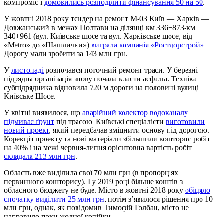
компроміс і
домовились розподілити фінансування 50 на 50
.
У жовтні 2018 року тендер на ремонт М-03 Київ — Харків —
Довжанський в межах Полтави на ділянці км 336+873-км
340+961 (вул. Київське шосе та вул. Харківське шосе, від
«Metro» до «Шашлички»)
виграла компанія «Ростдорстрой»
.
Дорогу мали зробити за 143 млн грн.
У
листопаді
розпочався поточний ремонт траси. У березні
підрядна організація знову почала класти асфальт. Техніка
субпідрядника відновила 720 м дороги на половині вулиці
Київське Шосе.
У квітні виявилося, що
аварійний колектор водоканалу
підмиває ґрунт
під трасою. Київські спеціалісти
виготовили
новий проект
, який передбачав зміцнити основу під дорогою.
Корекція проекту та нові матеріали збільшили кошторис робіт
на 40% і на межі червня-липня орієнтовна вартість робіт
складала 213 млн грн
.
Область вже виділила свої 70 млн грн (в пропорціях
первинного кошторису). І у 2019 році більше коштів з
обласного бюджету не буде. Місто в жовтні 2018 року
обіцяло
спочатку виділити 25 млн грн
, потім з’явилося рішення про 10
млн грн, однак, як повідомив Тимофій Голбан, місто не
направило поки жодної копійки.