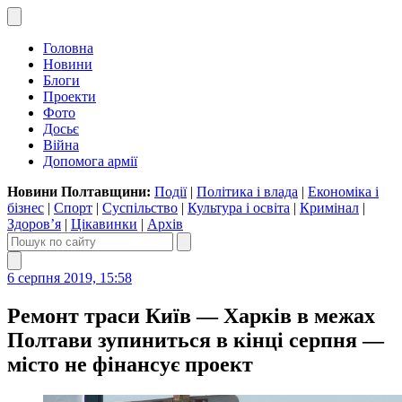
Головна
Новини
Блоги
Проекти
Фото
Досьє
Війна
Допомога армії
Новини Полтавщини:
Події
|
Політика і влада
|
Економіка і
бізнес
|
Спорт
|
Суспільство
|
Культура і освіта
|
Кримінал
|
Здоров’я
|
Цікавинки
|
Архів
6 серпня 2019, 15:58
Ремонт траси Київ — Харків в межах
Полтави зупиниться в кінці серпня —
місто не фінансує проект