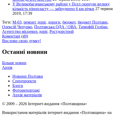
У Великобагачанському районі у Псел скинули велику
кількість пінопласту — забруднено 6 км річки
27 червня
2019, 17:39
Теги:
М-03
,
ремонт доріг
,
дороги
,
бюджет
,
бюджет Полтави
,
Олексій Чепурко
,
Полтавська ОДА / ОВА
,
Тимофій Голбан
,
Агентство місцевих доріг
,
Ростдорстрой
Коментарі
(
49
)
Вислови свою думку!
Останні новини
Більше новин
Архів
Новини Полтави
Спецпроекти
Блоги
Фоторепортажі
Архів матеріалів
© 2009 – 2026 Інтернет-видання «Полтавщина»
Використання матеріалів інтернет-видання «Полтавщина» на