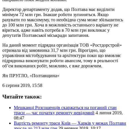
Директор департаменту додав, що Полтава має виділити
мінімум 72 млн грн. Інакше роботи зупиняться. Якщо
рахувати по максимуму, то необхідна сума може збільшитись
до 100 млн грн. Хоча в можливість останнього варіанту не
віриться, адже навіть потреба в 70 млн грн викликає у
депутатів Полтавської міськради запитання.
На даний момент підрядна організація ТОВ «Ростдорстрой»
отримала від замовника 31,7 млн грн. Вірогідно, що
управління містобудування та архітектури поки що вмовляє
підрядника виконувати роботи авансом, тому в реальності
об’єм виконаних робіт, можливо, є вже дорожчим.
Ян ПРУГЛО
, «Полтавщина»
6 серпня 2019, 15:58
Читайте також:
Мешканці Розсошенців скаржаться на поганий стан
траси — час початку ремонту невідомий
4 липня 2019,
08:47
Вартість ремонту траси Київ — Харків у межах Полтави
зросла до 213 млн грн
29 червня 2019, 10:17