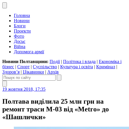
Головна
Новини
Блоги
Проекти
Фото
Досьє
Війна
Допомога армії
Новини Полтавщини:
Події
|
Політика і влада
|
Економіка і
бізнес
|
Спорт
|
Суспільство
|
Культура і освіта
|
Кримінал
|
Здоров’я
|
Цікавинки
|
Архів
19 жовтня 2018, 17:35
Полтава виділила 25 млн грн на
ремонт траси М-03 від «Metro» до
«Шашлички»