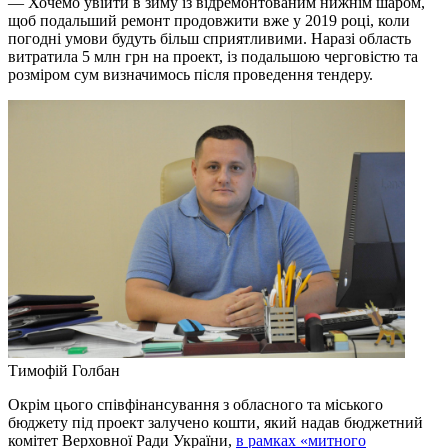
— Хочемо увійти в зиму із відремонтованим нижнім шаром,
щоб подальший ремонт продовжити вже у 2019 році, коли
погодні умови будуть більш сприятливими. Наразі область
витратила 5 млн грн на проект, із подальшою черговістю та
розміром сум визначимось після проведення тендеру.
Тимофій Голбан
Окрім цього співфінансування з обласного та міського
бюджету під проект залучено кошти, який надав бюджетний
комітет Верховної Ради України,
в рамках «митного