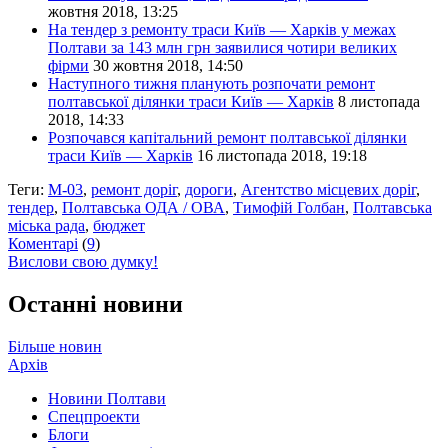
жовтня 2018, 13:25
На тендер з ремонту траси Київ — Харків у межах
Полтави за 143 млн грн заявилися чотири великих
фірми
30 жовтня 2018, 14:50
Наступного тижня планують розпочати ремонт
полтавської ділянки траси Київ — Харків
8 листопада
2018, 14:33
Розпочався капітальний ремонт полтавської ділянки
траси Київ — Харків
16 листопада 2018, 19:18
Теги:
М-03
,
ремонт доріг
,
дороги
,
Агентство місцевих доріг
,
тендер
,
Полтавська ОДА / ОВА
,
Тимофій Голбан
,
Полтавська
міська рада
,
бюджет
Коментарі
(
9
)
Вислови свою думку!
Останні новини
Більше новин
Архів
Новини Полтави
Спецпроекти
Блоги