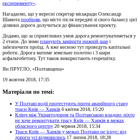
експерименту»
.
Нагадаємо, що у вересні секретар міськради Олександр
Шамота
пообіцяв
, що місто після передачі зі свого балансу цієї
ділянки дороги долучиться до фінансування проекту.
Додамо, що за сприятливих умов дорога ремонтуватиметься у
2 етапи. До зими
планують замінити нижній шар
і
забезпечити проїзд. А вже весною тут проведуть капітальні
роботи. Дорога матиме земельне полотно і 3 шари
асфальтобетону. Тут також використають георешітку.
Ян ПРУГЛО
, «Полтавщина»
19 жовтня 2018, 17:35
Матеріали по темі:
У Полтаві водії протестують проти аварійного стану
траси Київ — Харків
6 квітня 2018, 15:20
Клінч між Укравтодором та Полтавською владою: ніхто
не хоче ремонтувати трасу Київ — Харків в межах
обласного центру
20 червня 2018, 15:34
Траси Київ — Харків у межах Полтави не існує: від
дороги усі відмовились
17 липня 2018, 18:28