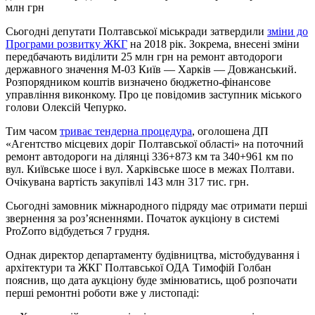
млн грн
Сьогодні депутати Полтавської міськради затвердили
зміни до
Програми розвитку ЖКГ
на 2018 рік. Зокрема, внесені зміни
передбачають виділити 25 млн грн на ремонт автодороги
державного значення М-03 Київ — Харків — Довжанський.
Розпорядником коштів визначено бюджетно-фінансове
управління виконкому. Про це повідомив заступник міського
голови Олексій Чепурко.
Тим часом
триває тендерна процедура
, оголошена ДП
«Агентство місцевих доріг Полтавської області» на поточний
ремонт автодороги на ділянці 336+873 км та 340+961 км по
вул. Київське шосе і вул. Харківське шосе в межах Полтави.
Очікувана вартість закупівлі 143 млн 317 тис. грн.
Сьогодні замовник міжнародного підряду має отримати перші
звернення за роз’ясненнями. Початок аукціону в системі
ProZorro відбудеться 7 грудня.
Однак директор департаменту будівництва, містобудування і
архітектури та ЖКГ Полтавської ОДА Тимофій Голбан
пояснив, що дата аукціону буде змінюватись, щоб розпочати
перші ремонтні роботи вже у листопаді: