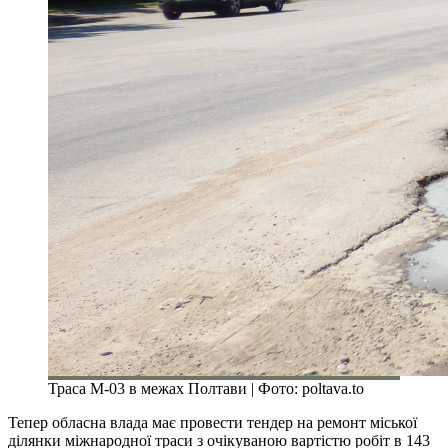
Траса М-03 в межах Полтави | Фото: poltava.to
Тепер обласна влада має провести тендер на ремонт міської
ділянки міжнародної траси з очікуваною вартістю робіт в 143