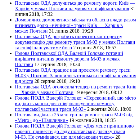
Полтавська ОДА долучиться до ремонту дороги Київ —
Харків у межах Полтави на умовах співфінансування
31
липня 2018, 17:32
Домовились домовлятися: міська та обласна влади разом
визначать долю «нічийної» траси Київ — Харків в
межах Полтави
31 липня 2018, 19:28
Полтавська ОДА розробить проектно-кошторисну
документацію для ремонту траси М-03 у межах Полтави
та співфінансуватиме його
2 серпня 2018, 16:57
Голова Полтавської ОДА Валерій Головко готовий
вирішити питання ремонту дороги М-03 в межах
Полтави
17 серпня 2018, 10:34
Полтавська ОДА працює над проектом ремонту траси
М-03 у Полтаві. Залишилось отримати співфінансування
від міста
28 серпня 2018, 19:10
Полтавська ОДА оголосилa тендер на ремонт траси Київ
— Харків у межах Полтави
19 вересня 2018, 08:12
Голова ПОДА Валерій Головко: «Переконаний, що місто
виділить кошти для співфінансування ремонту
полтавської частини траси М-03»
2 жовтня 2018, 18:00
Полтава виділила 25 млн грн на ремонт траси М-03 від
«Metro» до «Шашлички»
19 жовтня 2018, 18:35
Голова ПОДА Валерій Головко: «Для мене принципово
нарешті привести до ладу полтавську ділянку траси
М-03. Не сумнівався, що для міськради також»
20