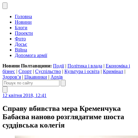
Головна
Новини
Блоги
Проекти
Фото
Досьє
Війна
Допомога армії
Новини Полтавщини:
Події
|
Політика і влада
|
Економіка і
бізнес
|
Спорт
|
Суспільство
|
Культура і освіта
|
Кримінал
|
Здоров’я
|
Цікавинки
|
Архів
12 квітня 2018, 12:41
Справу вбивства мера Кременчука
Бабаєва наново розглядатиме шоста
суддівська колегія