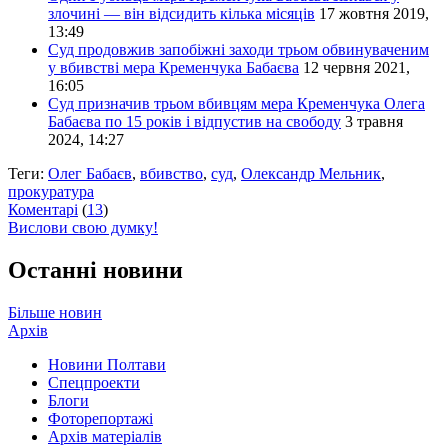
злочині — він відсидить кілька місяців
17 жовтня 2019,
13:49
Суд продовжив запобіжні заходи трьом обвинуваченим
у вбивстві мера Кременчука Бабаєва
12 червня 2021,
16:05
Суд призначив трьом вбивцям мера Кременчука Олега
Бабаєва по 15 років і відпустив на свободу
3 травня
2024, 14:27
Теги:
Олег Бабаєв
,
вбивство
,
суд
,
Олександр Мельник
,
прокуратура
Коментарі
(
13
)
Вислови свою думку!
Останні новини
Більше новин
Архів
Новини Полтави
Спецпроекти
Блоги
Фоторепортажі
Архів матеріалів