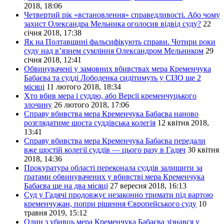
2018, 18:06
Четвертий рік «встановлення» справедливості. Або чому
захист Олександра Мельника оголосив відвід суду?
22
січня 2018, 17:38
Як на Полтавщині фальсифікують справи. Чотири роки
суду над в’язнем сумління Олександром Мельником
29
січня 2018, 12:41
Обвинувачені у замовних вбивствах мера Кременчука
Бабаєва та судді Лободенка сидітимуть у СІЗО ще 2
місяці
11 лютого 2018, 18:34
Хто вбив мера і суддю, або Версії кременчуцького
злочину
26 лютого 2018, 17:06
Справу вбивства мера Кременчука Бабаєва наново
розглядатиме шоста суддівська колегія
12 квітня 2018,
13:41
Справу вбивства мера Кременчука Бабаєва передали
вже шостій колегії суддів — цього разу в Гадяч
30 квітня
2018, 14:36
Прокуратура області переконала суддів залишити за
ґратами обвинувачених у вбивстві мера Кременчука
Бабаєва ще на два місяці
27 вересня 2018, 16:13
Суд у Гадячі продовжує незаконно тримати під вартою
кременчужан, попри рішення Європейського суду
10
травня 2019, 15:12
Один з убивць мера Кременчука Бабаєва зізнався у