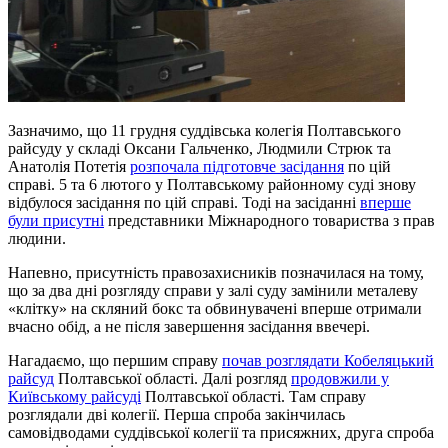
Зазначимо, що 11 грудня суддівська колегія Полтавського
райсуду у складі Оксани Гальченко, Людмили Стрюк та
Анатолія Потетія
розпочала підготовче засідання
по цій
справі. 5 та 6 лютого у Полтавському районному суді знову
відбулося засідання по цій справі. Тоді на засіданні
вперше
були присутні
представники Міжнародного товариства з прав
людини.
Напевно, присутність правозахисників позначилася на тому,
що за два дні розгляду справи у залі суду замінили металеву
«клітку» на скляний бокс та обвинувачені вперше отримали
вчасно обід, а не після завершення засідання ввечері.
Нагадаємо, що першим справу
почав розглядати Кобеляцький
райсуд
Полтавської області. Далі розгляд
продовжили у
Київському райсуді
Полтавської області. Там справу
розглядали дві колегії. Перша спроба закінчилась
самовідводами суддівської колегії та присяжних, друга спроба