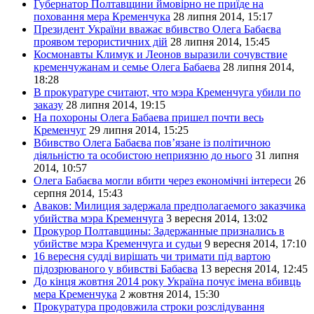
Губернатор Полтавщини ймовірно не приїде на
поховання мера Кременчука
28 липня 2014, 15:17
Президент України вважає вбивство Олега Бабаєва
проявом терористичних дій
28 липня 2014, 15:45
Космонавты Климук и Леонов выразили сочувствие
кременчужанам и семье Олега Бабаева
28 липня 2014,
18:28
В прокуратуре считают, что мэра Кременчуга убили по
заказу
28 липня 2014, 19:15
На похороны Олега Бабаева пришел почти весь
Кременчуг
29 липня 2014, 15:25
Вбивство Олега Бабаєва пов’язане із політичною
діяльністю та особистою неприязню до нього
31 липня
2014, 10:57
Олега Бабаєва могли вбити через економічні інтереси
26
серпня 2014, 15:43
Аваков: Милиция задержала предполагаемого заказчика
убийства мэра Кременчуга
3 вересня 2014, 13:02
Прокурор Полтавщины: Задержанные признались в
убийстве мэра Кременчуга и судьи
9 вересня 2014, 17:10
16 вересня судді вирішать чи тримати під вартою
підозрюваного у вбивстві Бабаєва
13 вересня 2014, 12:45
До кінця жовтня 2014 року Україна почує імена вбивць
мера Кременчука
2 жовтня 2014, 15:30
Прокуратура продовжила строки розслідування