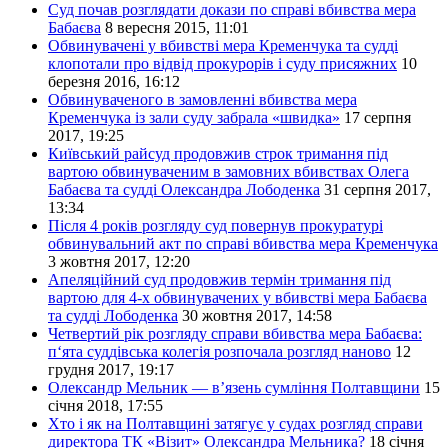
Суд почав розглядати докази по справі вбивства мера
Бабаєва
8 вересня 2015, 11:01
Обвинувачені у вбивстві мера Кременчука та судді
клопотали про відвід прокурорів і суду присяжних
10
березня 2016, 16:12
Обвинуваченого в замовленні вбивства мера
Кременчука із зали суду забрала «швидка»
17 серпня
2017, 19:25
Київський райсуд продовжив строк тримання під
вартою обвинуваченим в замовних вбивствах Олега
Бабаєва та судді Олександра Лободенка
31 серпня 2017,
13:34
Після 4 років розгляду суд повернув прокуратурі
обвинувальний акт по справі вбивства мера Кременчука
3 жовтня 2017, 12:20
Апеляційний суд продовжив термін тримання під
вартою для 4-х обвинувачених у вбивстві мера Бабаєва
та судді Лободенка
30 жовтня 2017, 14:58
Четвертий рік розгляду справи вбивства мера Бабаєва:
п‘ята суддівська колегія розпочала розгляд наново
12
грудня 2017, 19:17
Олександр Мельник — в’язень сумління Полтавщини
15
січня 2018, 17:55
Хто і як на Полтавщині затягує у судах розгляд справи
директора ТК «Візит» Олександра Мельника?
18 січня