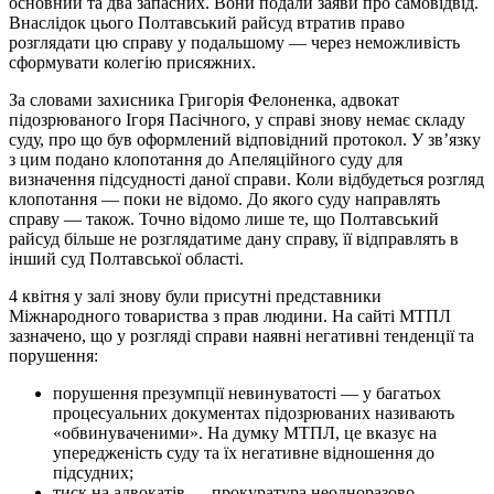
основний та два запасних. Вони подали заяви про самовідвід.
Внаслідок цього Полтавський райсуд втратив право
розглядати цю справу у подальшому — через неможливість
сформувати колегію присяжних.
За словами захисника Григорія Фелоненка, адвокат
підозрюваного Ігоря Пасічного, у справі знову немає складу
суду, про що був оформлений відповідний протокол. У зв’язку
з цим подано клопотання до Апеляційного суду для
визначення підсудності даної справи. Коли відбудеться розгляд
клопотання — поки не відомо. До якого суду направлять
справу — також. Точно відомо лише те, що Полтавський
райсуд більше не розглядатиме дану справу, її відправлять в
інший суд Полтавської області.
4 квітня у залі знову були присутні представники
Міжнародного товариства з прав людини. На сайті МТПЛ
зазначено, що у розгляді справи наявні негативні тенденції та
порушення:
порушення презумпції невинуватості — у багатьох
процесуальних документах підозрюваних називають
«обвинуваченими». На думку МТПЛ, це вказує на
упередженість суду та їх негативне відношення до
підсудних;
тиск на адвокатів — прокуратура неодноразово