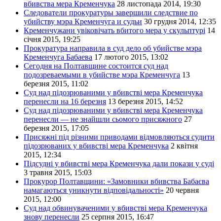
вбивства мера Кременчука
28 листопада 2014, 19:30
Следователи прокуратуры завершили следствие по
убийству мэра Кременчуга и судьи
30 грудня 2014, 12:35
Кременчужани увіковічать вбитого мера у скульптурі
14
січня 2015, 19:25
Прокуратура направила в суд дело об убийстве мэра
Кременчуга Бабаева
17 лютого 2015, 13:02
Сегодня на Полтавщине состоится суд над
подозреваемыми в убийстве мэра Кременчуга
13
березня 2015, 11:02
Суд над підозрюваними у вбивстві мера Кременчука
перенесли на 16 березня
13 березня 2015, 14:52
Суд над підозрюваними у вбивстві мера Кременчука
перенесли — не знайшли сьомого присяжного
27
березня 2015, 17:05
Присяжні під різними приводами відмовляються судити
підозрюваних у вбивстві мера Кременчука
2 квітня
2015, 12:34
Підсудні у вбивстві мера Кременчука дали покази у суді
3 травня 2015, 15:03
Прокурор Полтавщини: «Замовники вбивства Бабаєва
намагаються уникнути відповідальності»
20 червня
2015, 12:00
Суд над обвинуваченими у вбивстві мера Кременчука
знову перенесли
25 серпня 2015, 16:47