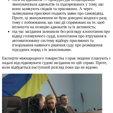
звинувачувала адвокатів та підозрюваних у тому, що
вони залякують свідків та присяжних. А через
залякування присяжні подають заяви про самовідвід.
Проте, ці звинувачення не були доведені жодного разу,
тому є побоювання, що такі дії спрямовані на те, щоб
вплинути на позицію адвокатів та їх активність;
під час засідання залишили без розгляду клопотання про
відвід головуючого судді, клопотання про втручання в
автоматизовану систему відбору присяжних та
ігнорування наявного рішення суду про розміщення
підсудних поряд з їх захисниками.
Експерти міжнародного товариства з прав людини планують і
надалі відслідковувати судові засідання по цій справі. Проте,
коли відбудеться наступний розгляд поки що не відомо.