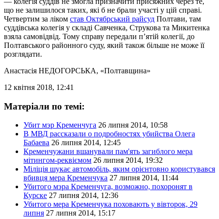
— колегія суддів не змогла призначити присяжних через те,
що не залишилося таких, які б не брали участі у цій справі.
Четвертим за ліком
став Октябрський райсуд
Полтави, там
суддівська колегія у складі Савченка, Струкова та Микитенка
взяла самовідвід. Тому справу передали п’ятій колегії, до
Полтавського районного суду, який також більше не може її
розглядати.
Анастасія НЕДОГОРСЬКА
, «Полтавщина»
12 квітня 2018, 12:41
Матеріали по темі:
Убит мэр Кременчуга
26 липня 2014, 10:58
В МВД рассказали о подробностях убийства Олега
Бабаева
26 липня 2014, 12:45
Кременчужани вшанували пам'ять загиблого мера
мітингом-реквіємом
26 липня 2014, 19:32
Міліція шукає автомобіль, яким орієнтовно користувався
вбивця мера Кременчука
27 липня 2014, 11:44
Убитого мэра Кременчуга, возможно, похоронят в
Курске
27 липня 2014, 12:36
Убитого мера Кременчука поховають у вівторок, 29
липня
27 липня 2014, 15:17