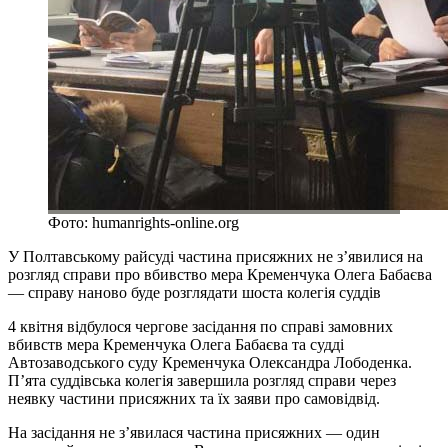
Фото: humanrights-online.org
У Полтавському райсуді частина присяжних не з’явилися на
розгляд справи про вбивство мера Кременчука Олега Бабаєва
— справу наново буде розглядати шоста колегія суддів
4 квітня відбулося чергове засідання по справі замовних
вбивств мера Кременчука Олега Бабаєва та судді
Автозаводського суду Кременчука Олександра Лободенка.
П’ята суддівська колегія завершила розгляд справи через
неявку частини присяжних та їх заяви про самовідвід.
На засідання не з’явилася частина присяжних — один