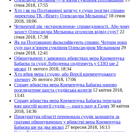
січня 2018, 17:55
Хто і як на Полтавщині затягує у судах розгляд справи
директора ТК «Візит» Олександра Мельника?
18 січня
2018, 18:06
Четвертий рік «встановлення» справедливості. Або чому
захист Олександра Мельника оголосив відвід суду?
22
січня 2018, 17:38
Як на Полтавщині фальсифікують справи. Чотири роки
суду над в’язнем сумління Олександром Мельником
29
січня 2018, 12:41
Обвинувачені у замовних вбивствах мера Кременчука
Бабаєва та судді Лободенка сидітимуть у СІЗО ще 2
місяці
11 лютого 2018, 18:34
Хто вбив мера і суддю, або Версії кременчуцького
злочину
26 лютого 2018, 17:06
Справу вбивства мера Кременчука Бабаєва наново
розглядатиме шоста суддівська колегія
12 квітня 2018,
13:41
Справу вбивства мера Кременчука Бабаєва передали
вже шостій колегії суддів — цього разу в Гадяч
30 квітня
2018, 14:36
Прокуратура області переконала суддів залишити за
ґратами обвинувачених у вбивстві мера Кременчука
Бабаєва ще на два місяці
27 вересня 2018, 16:13