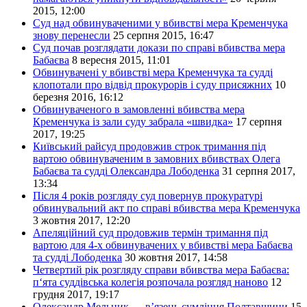
2015, 12:00
Суд над обвинуваченими у вбивстві мера Кременчука
знову перенесли
25 серпня 2015, 16:47
Суд почав розглядати докази по справі вбивства мера
Бабаєва
8 вересня 2015, 11:01
Обвинувачені у вбивстві мера Кременчука та судді
клопотали про відвід прокурорів і суду присяжних
10
березня 2016, 16:12
Обвинуваченого в замовленні вбивства мера
Кременчука із зали суду забрала «швидка»
17 серпня
2017, 19:25
Київський райсуд продовжив строк тримання під
вартою обвинуваченим в замовних вбивствах Олега
Бабаєва та судді Олександра Лободенка
31 серпня 2017,
13:34
Після 4 років розгляду суд повернув прокуратурі
обвинувальний акт по справі вбивства мера Кременчука
3 жовтня 2017, 12:20
Апеляційний суд продовжив термін тримання під
вартою для 4-х обвинувачених у вбивстві мера Бабаєва
та судді Лободенка
30 жовтня 2017, 14:58
Четвертий рік розгляду справи вбивства мера Бабаєва:
п‘ята суддівська колегія розпочала розгляд наново
12
грудня 2017, 19:17
Олександр Мельник — в’язень сумління Полтавщини
15