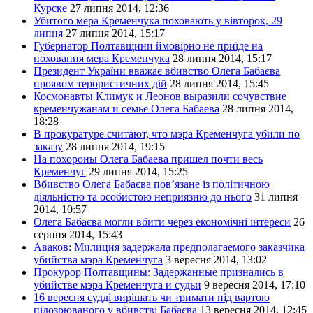
Курске
27 липня 2014, 12:36
Убитого мера Кременчука поховають у вівторок, 29
липня
27 липня 2014, 15:17
Губернатор Полтавщини ймовірно не приїде на
поховання мера Кременчука
28 липня 2014, 15:17
Президент України вважає вбивство Олега Бабаєва
проявом терористичних дій
28 липня 2014, 15:45
Космонавты Климук и Леонов выразили сочувствие
кременчужанам и семье Олега Бабаева
28 липня 2014,
18:28
В прокуратуре считают, что мэра Кременчуга убили по
заказу
28 липня 2014, 19:15
На похороны Олега Бабаева пришел почти весь
Кременчуг
29 липня 2014, 15:25
Вбивство Олега Бабаєва пов’язане із політичною
діяльністю та особистою неприязню до нього
31 липня
2014, 10:57
Олега Бабаєва могли вбити через економічні інтереси
26
серпня 2014, 15:43
Аваков: Милиция задержала предполагаемого заказчика
убийства мэра Кременчуга
3 вересня 2014, 13:02
Прокурор Полтавщины: Задержанные признались в
убийстве мэра Кременчуга и судьи
9 вересня 2014, 17:10
16 вересня судді вирішать чи тримати під вартою
підозрюваного у вбивстві Бабаєва
13 вересня 2014, 12:45