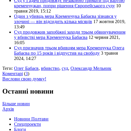
Суд у Гадячі продовжує незаконно тримати під вартою
кременчужан, попри рішення Європейського суду
10
травня 2019, 15:12
Один з убивць мера Кременчука Бабаєва зізнався у
злочині — він відсидить кілька місяців
17 жовтня 2019,
13:49
Суд продовжив запобіжні заходи трьом обвинуваченим
у вбивстві мера Кременчука Бабаєва
12 червня 2021,
16:05
Суд призначив трьом вбивцям мера Кременчука Олега
Бабаєва по 15 років і відпустив на свободу
3 травня
2024, 14:27
Теги:
Олег Бабаєв
,
вбивство
,
суд
,
Олександр Мельник
Коментарі
(
3
)
Вислови свою думку!
Останні новини
Більше новин
Архів
Новини Полтави
Спецпроекти
Блоги