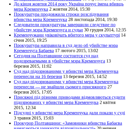
До кінця жовтня 2014 року Україна почує імена вбивць
мера Кременчука
2 жовтня 2014, 15:30
Прокуратура продовжила строки розслідування
вбивства мера Кременчука
28 листопада 2014, 19:30
Следователи прокуратуры завершили следствие по
убийству мэра Кременчуга и судьи
30 грудня 2014, 12:35
Кременчужани увіковічать вбитого мера у скульптурі
14
січня 2015, 19:25
Прокуратура направила в суд дело об убийстве мэра
Кременчуга Бабаева
17 лютого 2015, 13:02
Сегодня на Полтавщине состоится суд над
подозреваемыми в убийстве мэра Кременчуга
13
березня 2015, 11:02
Суд над підозрюваними у вбивстві мера Кременчука
перенесли на 16 березня
13 березня 2015, 14:52
Суд над підозрюваними у вбивстві мера Кременчука
перенесли — не знайшли сьомого присяжного
27
березня 2015, 17:05
Присяжні під різними приводами відмовляються судити
підозрюваних у вбивстві мера Кременчука
2 квітня
2015, 12:34
Підсудні у вбивстві мера Кременчука дали покази у суді
3 травня 2015, 15:03
Прокурор Полтавщини: «Замовники вбивства Бабаєва
намагаються уникнути відповідальності»
20 червня