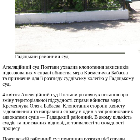
Гадяцький районний суд
Апеляційний суд Полтави ухвалив клопотання захисників
підозрюваних у справі вбивства мера Кременчука Бабаєва
та призначив для її розгляду суддівську колегію у Гадяцькому
суді
4 квітня Апеляційний суд Полтави розглянув питання про
зміну територіальної підсудності справи вбивства мера
Кременчука Олега Бабаєва. Клопотання сторони захисту
задовольнили та направили справу в один з запропонованих
адвокатами судів — Гадяцький районний. В якому кількість
суддів та присяжних відповідає тривалості та складності
процесу.
Полтавській районний суд припинив розгляд цієї справи