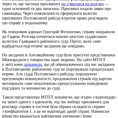
через те, що частина присяжних
не з’явилися на розгляд
—
один основний та два запасних. Присяжні подали заяви про
самовідвід. Через неможливість сформувати колегію
присяжних Полтавський райсуд втратив право розглядати
цю справу у подальшому.
Як повідомив адвокат Григорій Фелоненко, справу направили
до Гадяча. Розгляд почнеться наново шостою суддівською
колегією Гадяцького районного суду. Проте, коли саме
відбудеться підготовче засідання ще невідомо.
На засіданні в Апеляційному суді були присутні представники
Міжнародного товариства прав людини. На сайті МТПЛ
у звіті вони
зазначили
, що дії обвинувачених під час засідання
в Полтавському районному суді не порушували процесуальні
норми. Але судді Полтавського райсуду, порушуючи
презумпцію невинуватості, продовження строків під вартою
мотивували саме неналежною процесуальною поведінкою
підсудних та неповагою до суду.
Також представники МТПЛ зазначили, що згідно з відповіддю
на запит одного з адвокатів, під час вибору присяжних для
розгляду справи в системі була обрана складність справи
з коефіцієнтом 1, а це не відповідає даній справі. Навмисне
вбивство вважається найтяжчим злочином і йому