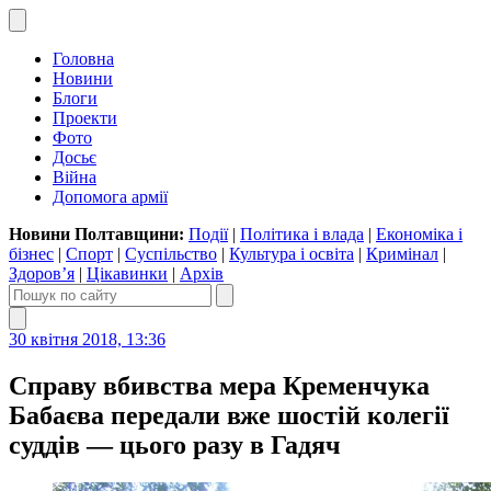
Головна
Новини
Блоги
Проекти
Фото
Досьє
Війна
Допомога армії
Новини Полтавщини:
Події
|
Політика і влада
|
Економіка і
бізнес
|
Спорт
|
Суспільство
|
Культура і освіта
|
Кримінал
|
Здоров’я
|
Цікавинки
|
Архів
30 квітня 2018, 13:36
Справу вбивства мера Кременчука
Бабаєва передали вже шостій колегії
суддів — цього разу в Гадяч