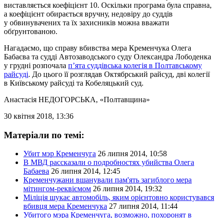
виставляється коефіцієнт 10. Оскільки програма була справна,
а коефіцієнт обирається вручну, недовіру до суддів
у обвинувачених та їх захисників можна вважати
обґрунтованою.
Нагадаємо, що справу вбивства мера Кременчука Олега
Бабаєва та судді Автозаводського суду Олександра Лободенка
у грудні розпочала
п’ята суддівська колегія в Полтавському
райсуді
. До цього її розглядав Октябрський райсуд, дві колегії
в Київському райсуді та Кобеляцький суд.
Анастасія НЕДОГОРСЬКА
, «Полтавщина»
30 квітня 2018, 13:36
Матеріали по темі:
Убит мэр Кременчуга
26 липня 2014, 10:58
В МВД рассказали о подробностях убийства Олега
Бабаева
26 липня 2014, 12:45
Кременчужани вшанували пам'ять загиблого мера
мітингом-реквіємом
26 липня 2014, 19:32
Міліція шукає автомобіль, яким орієнтовно користувався
вбивця мера Кременчука
27 липня 2014, 11:44
Убитого мэра Кременчуга, возможно, похоронят в