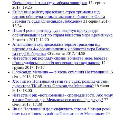
Кременчука із зали суду забрала «швидка»
17 серпня
2017, 19:25
Київський райсуд продовжив строк тримання під
вартою обвинуваченим в замовних вбивствах Олега
Бабаєва та судді Олександра Лободенка
31 серпня 2017,
13:34
Після 4 років розгляду суд повернув прокуратурі
обвинувальний акт по справі вбивства мера Кременчука
3 жовтня 2017, 12:20
Апеляційний суд продовжив термін тримання під
вартою для 4-х обвинувачених у вбивстві мера Бабаєва
та судді Лободенка
30 жовтня 2017, 14:58
Четвертий рік розгляду справи вбивства мера Бабаєва:
п‘ята суддівська колегія розпочала розгляд наново
12
грудня 2017, 19:17
Олександр Мельник — в’язень сумління Полтавщини
15
січня 2018, 17:55
Хто і як на Полтавщині затягує у судах розгляд справи
директора ТК «Візит» Олександра Мельника?
18 січня
2018, 18:06
Четвертий рік «встановлення» справедливості. Або чому
захист Олександра Мельника оголосив відвід суду?
22
січня 2018, 17:38
Як на Полтавщині фальсифікують справи. Чотири роки
суду над в’язнем сумління Олександром Мельником
29