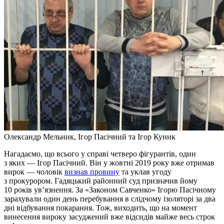
Олександр Мельник, Ігор Пасічний та Ігор Куник
Нагадаємо, що всього у справі четверо фігурантів, один
з яких — Ігор Пасічний. Він у жовтні 2019 року вже отримав
вирок — чоловік
визнав провину
та уклав угоду
з прокурором. Гадяцький районний суд призначив йому
10 років ув’язнення. За «Законом Савченко» Ігорю Пасічному
зарахували один день перебування в слідчому ізоляторі за два
дні відбування покарання. Тож, виходить, що на момент
винесення вироку засуджений вже відсидів майже весь строк