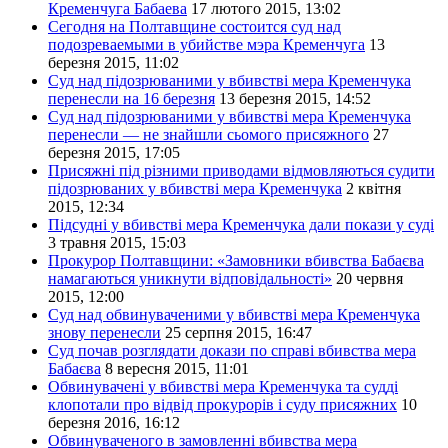
Кременчуга Бабаева
17 лютого 2015, 13:02
Сегодня на Полтавщине состоится суд над
подозреваемыми в убийстве мэра Кременчуга
13
березня 2015, 11:02
Суд над підозрюваними у вбивстві мера Кременчука
перенесли на 16 березня
13 березня 2015, 14:52
Суд над підозрюваними у вбивстві мера Кременчука
перенесли — не знайшли сьомого присяжного
27
березня 2015, 17:05
Присяжні під різними приводами відмовляються судити
підозрюваних у вбивстві мера Кременчука
2 квітня
2015, 12:34
Підсудні у вбивстві мера Кременчука дали покази у суді
3 травня 2015, 15:03
Прокурор Полтавщини: «Замовники вбивства Бабаєва
намагаються уникнути відповідальності»
20 червня
2015, 12:00
Суд над обвинуваченими у вбивстві мера Кременчука
знову перенесли
25 серпня 2015, 16:47
Суд почав розглядати докази по справі вбивства мера
Бабаєва
8 вересня 2015, 11:01
Обвинувачені у вбивстві мера Кременчука та судді
клопотали про відвід прокурорів і суду присяжних
10
березня 2016, 16:12
Обвинуваченого в замовленні вбивства мера