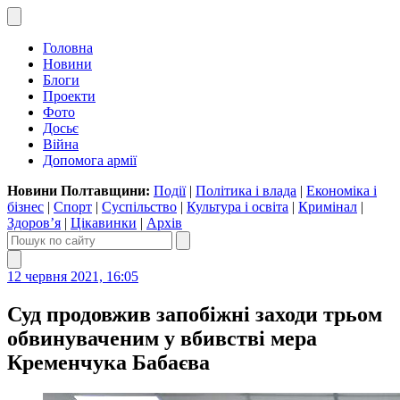
Головна
Новини
Блоги
Проекти
Фото
Досьє
Війна
Допомога армії
Новини Полтавщини:
Події
|
Політика і влада
|
Економіка і
бізнес
|
Спорт
|
Суспільство
|
Культура і освіта
|
Кримінал
|
Здоров’я
|
Цікавинки
|
Архів
12 червня 2021, 16:05
Суд продовжив запобіжні заходи трьом
обвинуваченим у вбивстві мера
Кременчука Бабаєва