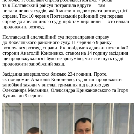
та в Полтавський райсуд потрапила вдруге — там
не залишилося суддів, які б могли продовжувати розгляд цієї
справи. Тож 10 червня Полтавський районний суд передав
справу до апеляційного суду, щоб там вирішили — хто надалі
продовжить розгляд.
Полтавський апеляційний суд перенаправив справу
до Кобеляцького районного суду. 11 червня о 9 ранку
розпочався розгляд справи. Як повідомив адвокат потерпілої
сторони Анатолій Кононенко, станом на 14 годину засідання
ще продовжувалося і було не зрозуміло, чи встигнуть судді
продовжити запобіжний захід.
Засідання завершилося близько 23-ї години. Проте,
як повідомив Анатолій Кононенко, суд встиг продовжити
запобіжні заходи у вигляді тримання під вартою для
Олександра Мельника, Олександра Крижановського та Ігоря
Куника до 9 серпня.