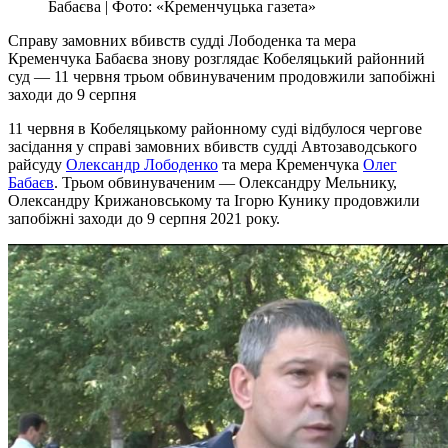
Бабаєва | Фото: «Кременчуцька газета»
Справу замовних вбивств судді Лободенка та мера
Кременчука Бабаєва знову розглядає Кобеляцький районний
суд — 11 червня трьом обвинуваченим продовжили запобіжні
заходи до 9 серпня
11 червня в Кобеляцькому районному суді відбулося чергове
засідання у справі замовних вбивств судді Автозаводського
райсуду
Олександр Лободенко
та мера Кременчука
Олег
Бабаєв
. Трьом обвинуваченим — Олександру Мельнику,
Олександру Крижановському та Ігорю Кунику продовжили
запобіжні заходи до 9 серпня 2021 року.