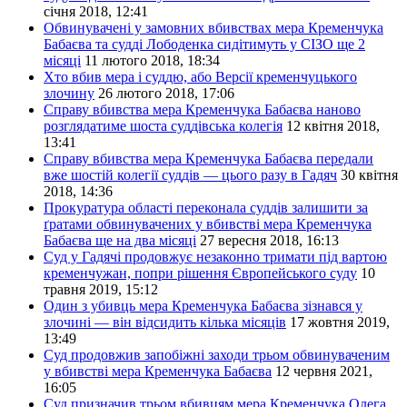
січня 2018, 12:41
Обвинувачені у замовних вбивствах мера Кременчука
Бабаєва та судді Лободенка сидітимуть у СІЗО ще 2
місяці
11 лютого 2018, 18:34
Хто вбив мера і суддю, або Версії кременчуцького
злочину
26 лютого 2018, 17:06
Справу вбивства мера Кременчука Бабаєва наново
розглядатиме шоста суддівська колегія
12 квітня 2018,
13:41
Справу вбивства мера Кременчука Бабаєва передали
вже шостій колегії суддів — цього разу в Гадяч
30 квітня
2018, 14:36
Прокуратура області переконала суддів залишити за
ґратами обвинувачених у вбивстві мера Кременчука
Бабаєва ще на два місяці
27 вересня 2018, 16:13
Суд у Гадячі продовжує незаконно тримати під вартою
кременчужан, попри рішення Європейського суду
10
травня 2019, 15:12
Один з убивць мера Кременчука Бабаєва зізнався у
злочині — він відсидить кілька місяців
17 жовтня 2019,
13:49
Суд продовжив запобіжні заходи трьом обвинуваченим
у вбивстві мера Кременчука Бабаєва
12 червня 2021,
16:05
Суд призначив трьом вбивцям мера Кременчука Олега