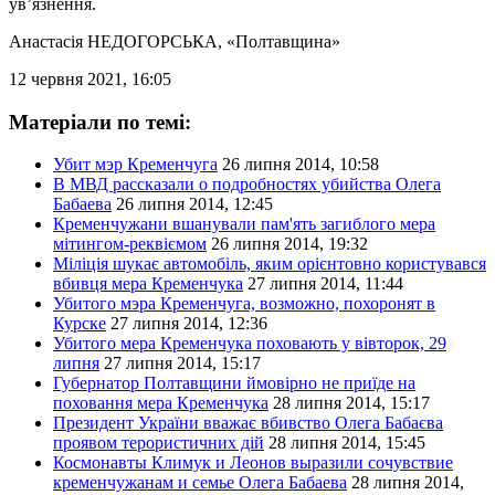
ув’язнення.
Анастасія НЕДОГОРСЬКА
, «Полтавщина»
12 червня 2021, 16:05
Матеріали по темі:
Убит мэр Кременчуга
26 липня 2014, 10:58
В МВД рассказали о подробностях убийства Олега
Бабаева
26 липня 2014, 12:45
Кременчужани вшанували пам'ять загиблого мера
мітингом-реквіємом
26 липня 2014, 19:32
Міліція шукає автомобіль, яким орієнтовно користувався
вбивця мера Кременчука
27 липня 2014, 11:44
Убитого мэра Кременчуга, возможно, похоронят в
Курске
27 липня 2014, 12:36
Убитого мера Кременчука поховають у вівторок, 29
липня
27 липня 2014, 15:17
Губернатор Полтавщини ймовірно не приїде на
поховання мера Кременчука
28 липня 2014, 15:17
Президент України вважає вбивство Олега Бабаєва
проявом терористичних дій
28 липня 2014, 15:45
Космонавты Климук и Леонов выразили сочувствие
кременчужанам и семье Олега Бабаева
28 липня 2014,