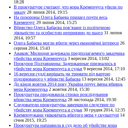
18:28
В прокуратуре считают, что мэра Кременчуга убили по
заказу
28 липня 2014, 19:15
На похороны Олега Бабаева пришел почти весь
Кременчуг
29 липня 2014, 15:25
Вбивство Олега Бабаєва пов’язане із політичною
діяльністю та особистою неприязню до нього
31 липня
2014, 10:57
Олега Бабаєва могли вбити через економічні інтереси
26
серпня 2014, 15:43
Аваков: Милиция задержала предполагаемого заказчика
убийства мэра Кременчуга
3 вересня 2014, 13:02
Прокурор Полтавщины: Задержанные признались в
убийстве мэра Кременчуга и судьи
9 вересня 2014, 17:10
16 вересня судді вирішать чи тримати під вартою
підозрюваного у вбивстві Бабаєва
13 вересня 2014, 12:45
До кінця жовтня 2014 року Україна почує імена вбивць
мера Кременчука
2 жовтня 2014, 15:30
Прокуратура продовжила строки розслідування
вбивства мера Кременчука
28 листопада 2014, 19:30
Следователи прокуратуры завершили следствие по
убийству мэра Кременчуга и судьи
30 грудня 2014, 12:35
Кременчужани увіковічать вбитого мера у скульптурі
14
січня 2015, 19:25
Прокуратура направила в суд дело об убийстве мэра