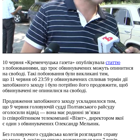
10 червня «Кременчуцька газета» опублікувала
статтю
з побоюваннями, що троє обвинувачених можуть опинитися
на свободі. Такі побоювання були викликані тим,
що 11 червня об 23:59 у обвинувачених спливав термін дії
запобіжного заходу і було потрібно його продовжити, щоб
обвинувачені не опинилися на свободі.
Продовження запобіжного заходу ускладнилося тим,
що 9 червня головуючій судді Полтавського райсуду
оголосили відвід — вона має родинні зв’язки
із співробітником телекомпанії «Візит», директором якої
є один з обвинувачених Олександр Мельник.
Без головуючого суддівська колегія розглядати справу
не може. А оскільки справа розглядається вже 7 років