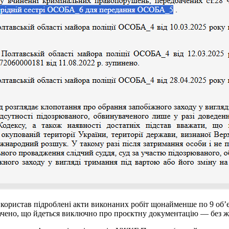
використав підроблені акти виконаних робіт щонайменше по 9 об
ачено, що йдеться виключно про проєктну документацію — без ж