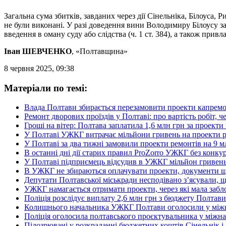
Загальна сума збитків, завданих через дії Сінельніка, Білоуса,
не були виконані. У разі доведення вини Володимиру Білоусу загр
введення в оману суду або слідства (ч. 1 ст. 384), а також пр
Іван ШЕВЧЕНКО
, «Полтавщина»
8 червня 2025, 09:38
Матеріали по темі:
Влада Полтави збирається перезамовити проекти капремонт
Ремонт дворових проїздів у Полтаві: про вартість робіт, 
Гроші на вітер: Полтава заплатила 1,6 млн грн за проекти
У Полтаві УЖКГ витрачає мільйони гривень на проекти рем
У Полтаві за два тижні замовили проекти ремонтів на 9 м
В останні дні дії старих правил ProZorro УЖКГ без конку
У Полтаві підприємець відсудив в УЖКГ мільйон гривень 
В УЖКГ не збираються оплачувати проекти, документи щод
Депутати Полтавської міськради несподівано з’ясували,
УЖКГ намагається отримати проекти, через які мала забло
Поліція розслідує виплату 2,6 млн грн з бюджету Полтави
Колишнього начальника УЖКГ Полтави оголосили у міжна
Поліція оголосила полтавського проєктувальника у міжн
Підозрювані у розкраданні бюджетних коштів Сінельнік і