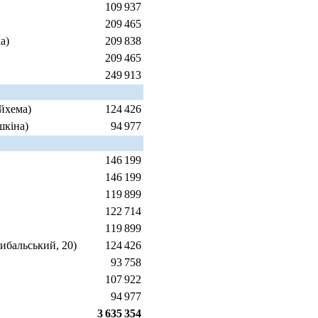
109 937
209 465
а)
209 838
209 465
249 913
йхема)
124 426
шкіна)
94 977
146 199
146 199
119 899
122 714
119 899
Рибальський, 20)
124 426
93 758
107 922
94 977
3 635 354