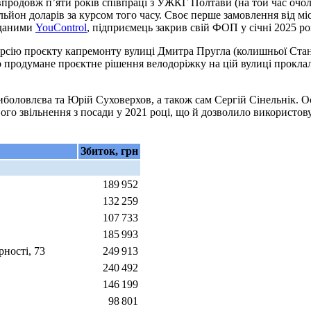
, впродовж п’яти років співпраці з УЖКГ Полтави (на той час оч
йон доларів за курсом того часу. Своє перше замовлення від міст
 даними
YouControl
, підприємець закрив свій ФОП у січні 2025 р
ерсію проєкту капремонту вулиці Дмитра Пругла (колишньої Стані
 продумане проєктне рішення велодоріжку на цій вулиці проклал
иболовлєва та Юрій Суховерхов, а також сам Сергій Сінельнік. 
свого звільнення з посади у 2021 році, що й дозволило використо
Збиток, грн
189 952
132 259
107 733
185 993
рності, 73
249 913
240 492
146 199
98 801