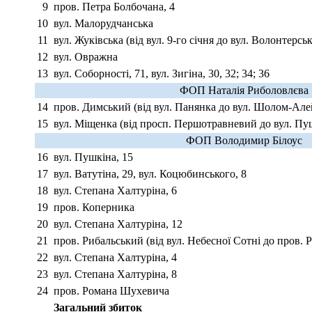
9
пров. Петра Болбочана, 4
10
вул. Малорудчанська
11
вул. Жуківська (від вул. 9-го січня до вул. Волонтерськ
12
вул. Овражна
13
вул. Соборності, 71, вул. Зигіна, 30, 32; 34; 36
ФОП Наталія Риболовлєва
14
пров. Димський (від вул. Панянка до вул. Шолом-Але
15
вул. Міщенка (від просп. Першотравневий до вул. Пу
ФОП Володимир Білоус
16
вул. Пушкіна, 15
17
вул. Ватутіна, 29, вул. Коцюбинського, 8
18
вул. Степана Халтуріна, 6
19
пров. Коперника
20
вул. Степана Халтуріна, 12
21
пров. Рибальський (від вул. Небесної Сотні до пров. 
22
вул. Степана Халтуріна, 4
23
вул. Степана Халтуріна, 8
24
пров. Романа Шухевича
Загальний збиток