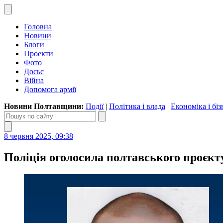
Головна
Новини
Блоги
Проекти
Фото
Досьє
Війна
Допомога армії
Новини Полтавщини:
Події
|
Політика і влада
|
Економіка і біз
8 червня 2025, 09:38
Поліція оголосила полтавського проєк