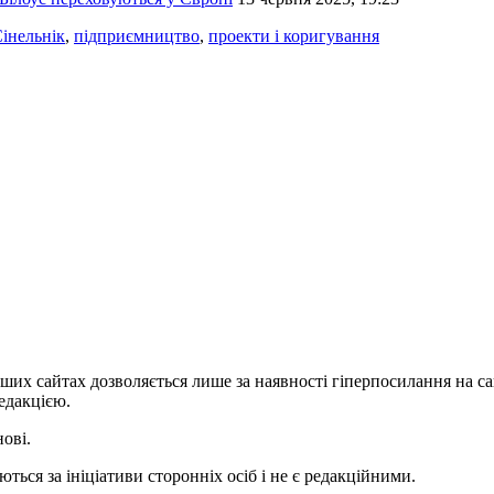
Сінельнік
,
підприємництво
,
проекти і коригування
ших сайтах дозволяється лише за наявності гіперпосилання на с
едакцією.
нові.
ться за ініціативи сторонніх осіб і не є редакційними.