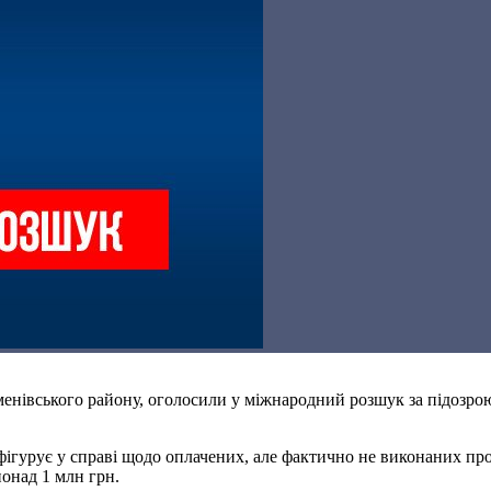
менівського району, оголосили у міжнародний розшук за підозрою
 фігурує у справі щодо оплачених, але фактично не виконаних пр
понад 1 млн грн.