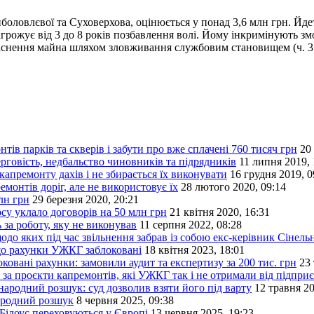
 Риболовлєвої та Суховерхова, оцінюється у понад 3,6 млн грн. Йд
ожує від 3 до 8 років позбавлення волі. Йому інкримінують змову 
ивласнення майна шляхом зловживання службовим становищем (ч. 3 
ів парків та скверів і забути про вже сплачені 760 тисяч грн
20
черговість, недбальство чиновників та підрядників
11 липня 2019, 
 капремонту дахів і не збирається їх виконувати
16 грудня 2019, 0
онтів доріг, але не використовує їх
28 лютого 2020, 09:14
лн грн
29 березня 2020, 20:21
рсу уклало договорів на 50 млн грн
21 квітня 2020, 16:31
за роботу, яку не виконував
11 серпня 2022, 08:28
о яких під час звільнення забрав із собою екс-керівник Сінель
 що рахунки УЖКГ заблоковані
18 квітня 2023, 18:01
ковані рахунки: замовили аудит та експертизу за 200 тис. грн
23 
 за проєкти капремонтів, які УЖКГ так і не отримали від підпри
родний розшук: суд дозволив взяти його під варту
12 травня 20
ародний розшук
8 червня 2025, 09:38
 Білоус переховуються у Європі
13 червня 2025, 19:23