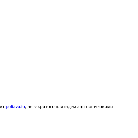
айт
poltava.to
, не закритого для індексації пошуковими