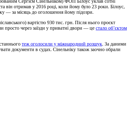
олюваним Сергієм Сінельніком) ФОП Білоус уклав сотні
а він отримав у 2016 році, коли йому було 23 роки. Білоус,
оку — за місяць до оголошення йому підозри.
славського) вартістю 930 тис. грн. Після нього проєкт
и просто через заїзди у приватні двори — це
стало об’єктом
Останнього
теж оголосили у міжнародний розшук
. За даними
вувати документи в судах. Сінельніку також заочно обрали