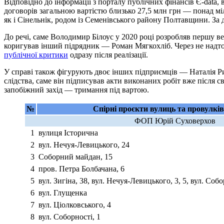
Відповідно до інформації з порталу публічних фінансів Є-data
договорів загальною вартістю близько 27,5 млн грн — понад міль
як і Сінельнік, родом із Семенівського району Полтавщини. За
До речі, саме Володимир Білоус у 2020 році розробляв першу в
коригував інший підрядник — Роман Мягкохліб. Через не надто
публічної критики
одразу після реалізації.
У справі також фігурують двоє інших підприємців — Наталія Р
слідства, саме він підписував акти виконаних робіт вже після 
запобіжний захід — тримання під вартою.
№
Спірні проєкти вулиць та провулків
ФОП Юрій Суховерхов
1
вулиця Історична
2
вул. Нечуя-Левицького, 24
3
Соборний майдан, 15
4
пров. Петра Болбачана, 6
5
вул. Зигіна, 38, вул. Нечуя-Левицького, 3, 5, вул. Собо
6
вул. Глущенка
7
вул. Ціолковського, 4
8
вул. Соборності, 1