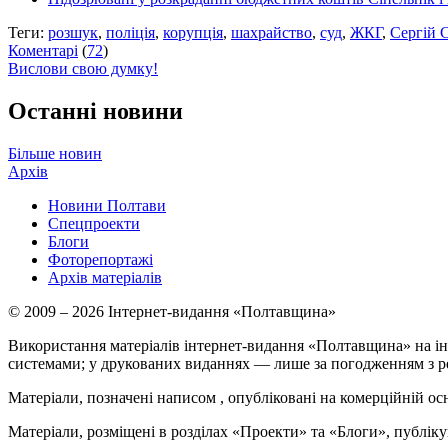
Теги:
розшук
,
поліція
,
корупція
,
шахрайство
,
суд
,
ЖКГ
,
Сергій 
Коментарі
(
72
)
Вислови свою думку!
Останні новини
Більше новин
Архів
Новини Полтави
Спецпроекти
Блоги
Фоторепортажі
Архів матеріалів
© 2009 – 2026 Інтернет-видання «Полтавщина»
Використання матеріалів інтернет-видання «Полтавщина» на ін
системами; у друкованих виданнях — лише за погодженням з р
Матеріали, позначені написом
, опубліковані на комерційній ос
Матеріали, розміщені в розділах «Проекти» та «Блоги», публікую