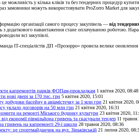
в це можливість у кілька кліків та без тендерних процедур купи
раз замовники можуть використовувати ProZorro Market для закупів
формацію організації самого процесу закупівель —
від тендерни
ь з додаткового навантаження стане оплачуваною роботою. Нара
роводили всі закупівлі.
оманда IT-спеціалістів ДП «Прозорро» провела велике оновлення с
оекти капремонтів парків ФОПам-прокладкам
1 квітня 2020, 08:48
и нові двері за 170 тис. грн
5 квітня 2020, 15:01
 добудови басейну в авіамістечку за 1 млн грн
21 квітня 2020, 0
рсу уклало договорів на 50 млн грн
21 квітня 2020, 16:31
ономити на ремонті Міського будинку культури
23 квітня 2020, 11
д економії півмільйона гривень та скасували тендер
11 травня 
на гривень на капремонті 29-ї школи
28 травня 2020, 08:36
кту: це спортмайданчик на вул. Зіньківській
21 липня 2020, 08: