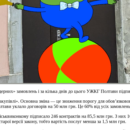
ндерних» замовлень і за кілька днів до цього УЖКГ Полтави підпи
акупівлі». Основна зміна — це зниження порогу для обов’язкового т
ави уклало договорів на 50 млн грн. Це 60% від усіх замовлень 
ськвиконкому підписало 246 контрактів на 85,5 млн грн. З них 16
арої версії закону, тобто вартість послуг менша за 1,5 млн грн.