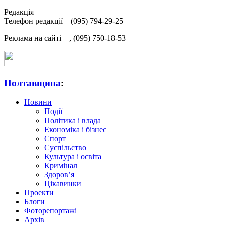
Редакція –
Телефон редакції –
(095) 794-29-25
Реклама на сайті –
,
(095) 750-18-53
Полтавщина
:
Новини
Події
Політика і влада
Економіка і бізнес
Спорт
Суспільство
Культура і освіта
Кримінал
Здоров’я
Цікавинки
Проекти
Блоги
Фоторепортажі
Архів