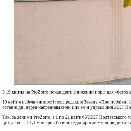
З 19 квітня на ProZorro почав діяти знижений поріг для «безте
19 квітня набула чинності нова редакція Закону «Про публічні з
останні дні перед набранням сили цих змін управління ЖКГ Полт
Так, за даними ProZorro, з 1 по 21 квітня УЖКГ Полтавського мі
цих угод — 51,1 млн грн. Усі вони «допорогові» відповідно до ст