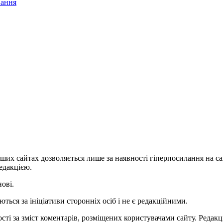
вання
ших сайтах дозволяється лише за наявності гіперпосилання на с
едакцією.
нові.
ться за ініціативи сторонніх осіб і не є редакційними.
ті за зміст коментарів, розміщених користувачами сайту. Редакці