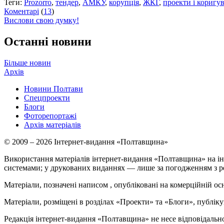
Теги:
Prozorro
,
тендер
,
АМКУ
,
корупція
,
ЖКГ
,
проекти і коригу
Коментарі
(
13
)
Вислови свою думку!
Останні новини
Більше новин
Архів
Новини Полтави
Спецпроекти
Блоги
Фоторепортажі
Архів матеріалів
© 2009 – 2026 Інтернет-видання «Полтавщина»
Використання матеріалів інтернет-видання «Полтавщина» на ін
системами; у друкованих виданнях — лише за погодженням з р
Матеріали, позначені написом
, опубліковані на комерційній ос
Матеріали, розміщені в розділах «Проекти» та «Блоги», публікую
Редакція інтернет-видання «Полтавщина» не несе відповідальнос