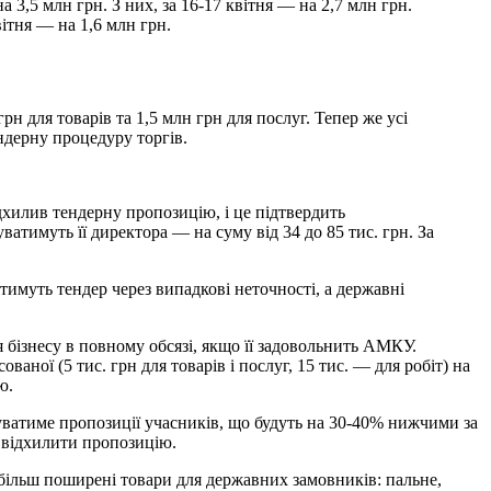
3,5 млн грн. З них, за 16-17 квітня — на 2,7 млн грн.
ітня — на 1,6 млн грн.
н для товарів та 1,5 млн грн для послуг. Тепер же усі
ендерну процедуру торгів.
дхилив тендерну пропозицію, і це підтвердить
атимуть її директора — на суму від 34 до 85 тис. грн. За
тимуть тендер через випадкові неточності, а державні
ся бізнесу в повному обсязі, якщо її задовольнить АМКУ.
аної (5 тис. грн для товарів і послуг, 15 тис. — для робіт) на
ю.
уватиме пропозиції учасників, що будуть на 30-40% нижчими за
— відхилити пропозицію.
йбільш поширені товари для державних замовників: пальне,