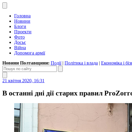
Головна
Новини
Блоги
Проекти
Фото
Досьє
Війна
Допомога армії
Новини Полтавщини:
Події
|
Політика і влада
|
Економіка і біз
21 квітня 2020, 16:31
В останні дні дії старих правил ProZor