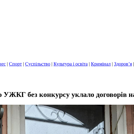
нес
|
Спорт
|
Суспільство
|
Культура і освіта
|
Кримінал
|
Здоров’я
ro УЖКГ без конкурсу уклало договорів н