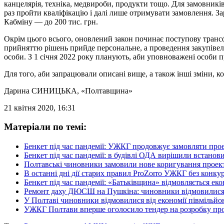
канцелярія, техніка, медвироби, продукти тощо. Для замовникі
раз пройти кваліфікацію і далі лише отримувати замовлення. За
Кабміну — до 200 тис. грн.
Окрім цього всього, оновлений закон починає поступову транс
прийняттю рішень прийде персональне, а проведення закупівел
особи. З 1 січня 2022 року планують, аби уповноважені особи п
Для того, аби запрацювали описані вище, а також інші зміни, к
Дарина СИНИЦЬКА
, «Полтавщина»
21 квітня 2020, 16:31
Матеріали по темі:
Бенкет під час пандемії: УЖКГ продовжує замовляти пр
Бенкет під час пандемії: в будівлі ОДА вирішили встановит
Полтавські чиновники замовили нове коригування проекту
В останні дні дії старих правил ProZorro УЖКГ без конку
Бенкет під час пандемії: «Батьківщина» відмовляється ек
Ремонт даху ДЮСШ на Пушкіна: чиновники відмовилися ві
У Полтаві чиновники відмовилися від економії півмільйо
УЖКГ Полтави вперше оголосило тендер на розробку прое