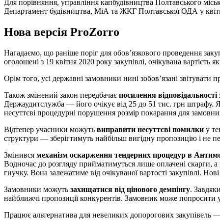
Для порівняння, управління капбудівництва Полтавського міськв
Департамент будівництва, МіА та ЖКГ Полтавської ОДА у квітні 
Нова версія ProZorro
Нагадаємо, що раніше поріг для обов’язкового проведення закупі
оголошені з 19 квітня 2020 року закупівлі, очікувана вартість 
Орім того, усі державні замовники нині зобов’язані звітувати про
Також змінений закон передбачає
посилення відповідальності
Держаудитслужба — його очікує від 25 до 51 тис. грн штрафу. Я
несуттєві процедурні порушення розмір покарання для замовник
Відтепер учасники можуть
виправити несуттєві помилки
у те
структури — зберігтимуть найбільш вигідну пропозицію і не п
Змінився
механізм оскарження тендерних процедур в Антим
Водночас до розгляду прийматимуться лише оплачені скарги, а ві
гнучку. Вона залежатиме від очікуваної вартості закупівлі. Но
Замовники можуть
захищатися від цінового демпінгу
. Завдяк
найближчі пропозиції конкурентів. Замовник може попросити уч
Працює альтернатива для невеликих допорогових закупівель 