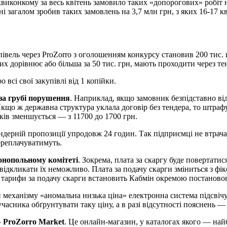
иконкому за весь квітень замовило таких «допорогових» робіт на 
загалом зробив таких замовлень на 3,7 млн грн, з яких 16-17 кв
вель через ProZorro з оголошенням конкурсу становив 200 тис. гр
яких дорівнює або більша за 50 тис. грн, мають проходити через т
 всі свої закупівлі від 1 копійки.
 за грубі порушення
. Наприклад, якщо замовник безпідставно ві
кщо ж державна структура уклала договір без тендера, то штрафув
ів зменшується — з 11700 до 1700 грн.
ндерній пропозиції упродовж 24 годин. Так підприємці не втрача
ереплачуватимуть.
онопольному комітеті
. Зокрема, плата за скаргу буде повертати
дкликати їх неможливо. Плата за подачу скарги зміниться з фіксов
ві тарифи за подачу скарги встановить Кабмін окремою постаново
и механізму «аномальна низька ціна» електронна система підсвіч
асника обґрунтувати таку ціну, а в разі відсутності пояснень 
—
ProZorro Market
. Це онлайн-магазин, у каталогах якого — на