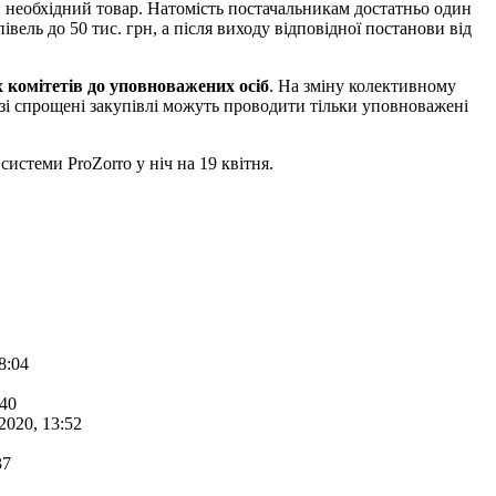
ти необхідний товар. Натомість постачальникам достатньо один
ель до 50 тис. грн, а після виходу відповідної постанови від
х комітетів до уповноважених осіб
. На зміну колективному
зі спрощені закупівлі можуть проводити тільки уповноважені
истеми ProZorro у ніч на 19 квітня.
8:04
:40
2020, 13:52
37