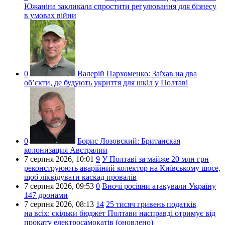
Южаніна закликала спростити регулювання для бізнесу
в умовах війни
0
Валерій Пархоменко:
Заїхав на два
об’єкти, де будують укриття для шкіл у Полтаві
0
Борис Лозовский:
Британская
колонизация Австралии
7 серпня 2026,
10:01
9
У Полтаві за майже 20 млн грн
реконструюють аварійний колектор на Київському шосе,
щоб ліквідувати каскад провалів
7 серпня 2026,
09:53
0
Вночі росіяни атакували Україну
147 дронами
7 серпня 2026,
08:13
14
25 тисяч гривень податків
на всіх: скільки бюджет Полтави насправді отримує від
прокату електросамокатів (оновлено)