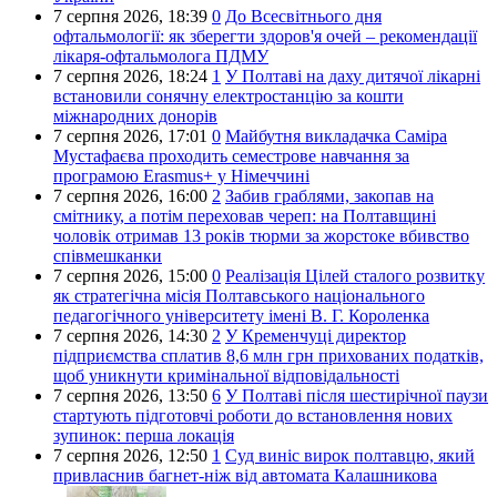
7 серпня 2026,
18:39
0
До Всесвітнього дня
офтальмології: як зберегти здоров'я очей – рекомендації
лікаря-офтальмолога ПДМУ
7 серпня 2026,
18:24
1
У Полтаві на даху дитячої лікарні
встановили сонячну електростанцію за кошти
міжнародних донорів
7 серпня 2026,
17:01
0
Майбутня викладачка Саміра
Мустафаєва проходить семестрове навчання за
програмою Erasmus+ у Німеччині
7 серпня 2026,
16:00
2
Забив граблями, закопав на
смітнику, а потім переховав череп: на Полтавщині
чоловік отримав 13 років тюрми за жорстоке вбивство
співмешканки
7 серпня 2026,
15:00
0
Реалізація Цілей сталого розвитку
як стратегічна місія Полтавського національного
педагогічного університету імені В. Г. Короленка
7 серпня 2026,
14:30
2
У Кременчуці директор
підприємства сплатив 8,6 млн грн прихованих податків,
щоб уникнути кримінальної відповідальності
7 серпня 2026,
13:50
6
У Полтаві після шестирічної паузи
стартують підготовчі роботи до встановлення нових
зупинок: перша локація
7 серпня 2026,
12:50
1
Суд виніс вирок полтавцю, який
привласнив багнет-ніж від автомата Калашникова