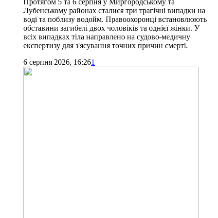
Протягом 5 та 6 серпня у Миргородському та
Лубенському районах сталися три трагічні випадки на
воді та поблизу водойм. Правоохоронці встановлюють
обставини загибелі двох чоловіків та однієї жінки. У
всіх випадках тіла направлено на судово-медичну
експертизу для з'ясування точних причин смерті.
6 серпня 2026, 16:26
1