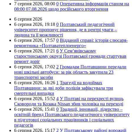
7 серпня 2026,
08:00
0
Оперативна інформація станом на
08:00 07.08.2026 щодо російського вторгнення
6 серпня 2026
6 серпня 2026,
19:18
0
Полтавський педагогічний
університет пропонує рішення, де в центрі уваги –
людина та її можливості
6 серпня 2026,
17:57
0
Відданий справі: історія слюсаря-
ремонтника «Полтаватеплоенерго»
6 серпня 2026,
17:21
6
У Сем’янівському
старостинському окрузі Полтавської громади стартував
ремонт доріг
6 серпня 2026,
17:02
2
Громадам Полтавщини передали
нові шкільні автобуси: за рік область закупила 23
транспортні засоби
6 серпня 2026,
16:26
1
Трагедії на водоймах
Полтавщини: за дві доби поліція зафіксувала три
смертельні випадки
6 серпня 2026,
15:52
4
У Полтаві на перехресті вулиць
Сковороди та Козака Nissan збив чоловіка на переході
6 серпня 2026,
15:41
0
Традиції, інновації, лідерство –
освітній бренд Полтавського педагогічного університету
в підготовці соціальних працівників і соціальних
педагогів
6 серпня 2026,
15:17
2
У Полтавському районі ворожий