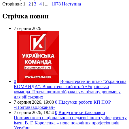
Сторінки:
1
|
2
|
3
|
4
| ... |
1078
Наступна
Стрічка новин
7 серпня 2026
0
Волонтерський штаб "Українська
КОМАНДА":
Волонтерський штаб «Українська
команда. Полтавщини» зібрала гуманітарну допомогу
для військових
7 серпня 2026,
19:08
0
Підсумки роботи КП ПОР
«Полтававодоканал»
7 серпня 2026,
18:54
0
Випускники-бакалаври
Полтавського національного педагогічного університету
імені В. Г. Короленка – нове покоління професіоналів
України