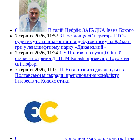
0
Віталій Цебрій:
ЗАГАДКА Івана Бокого
7 серпня 2026,
11:52
3
Посадовця «Оператора ГТС»
судитимуть за незаконний видобуток піску на 8,2 млн
грн у ландшафтному парку «Диканський»
7 серпня 2026,
11:34
1
У Полтаві на вулиці Сінній
сталася потрійна ДТП: Mitsubishi врізався у Toyota на
світлофорі
7 серпня 2026,
11:01
11
Нові правила для депутатів
Полтавської міськради: врегулювання конфлікту
інтересів та Кодекс етики
0
Європейська Солідарність:
Ніна