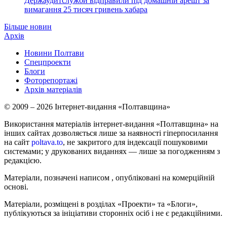
Держаудитслужби відправили під домашній арешт за
вимагання 25 тисяч гривень хабара
Більше новин
Архів
Новини Полтави
Спецпроекти
Блоги
Фоторепортажі
Архів матеріалів
© 2009 – 2026 Інтернет-видання «Полтавщина»
Використання матеріалів інтернет-видання «Полтавщина» на
інших сайтах дозволяється лише за наявності гіперпосилання
на сайт
poltava.to
, не закритого для індексації пошуковими
системами; у друкованих виданнях — лише за погодженням з
редакцією.
Матеріали, позначені написом
, опубліковані на комерційній
основі.
Матеріали, розміщені в розділах «Проекти» та «Блоги»,
публікуються за ініціативи сторонніх осіб і не є редакційними.