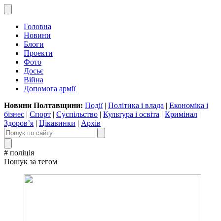
Головна
Новини
Блоги
Проекти
Фото
Досьє
Війна
Допомога армії
Новини Полтавщини:
Події
|
Політика і влада
|
Економіка і
бізнес
|
Спорт
|
Суспільство
|
Культура і освіта
|
Кримінал
|
Здоров’я
|
Цікавинки
|
Архів
# поліція
Пошук за тегом