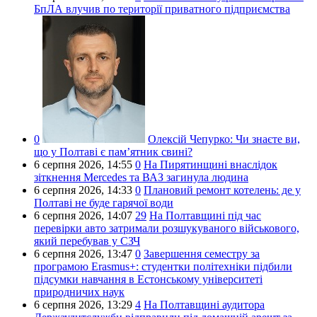
БпЛА влучив по території приватного підприємства
0
Олексій Чепурко:
Чи знаєте ви,
що у Полтаві є пам’ятник свині?
6 серпня 2026,
14:55
0
На Пирятинщині внаслідок
зіткнення Mercedes та ВАЗ загинула людина
6 серпня 2026,
14:33
0
Плановий ремонт котелень: де у
Полтаві не буде гарячої води
6 серпня 2026,
14:07
29
На Полтавщині під час
перевірки авто затримали розшукуваного військового,
який перебував у СЗЧ
6 серпня 2026,
13:47
0
Завершення семестру за
програмою Erasmus+: студентки політехніки підбили
підсумки навчання в Естонському університеті
природничих наук
6 серпня 2026,
13:29
4
На Полтавщині аудитора