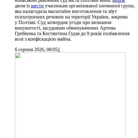
Київський районний суд міста Полтави виніс
вирок
двом із
шести
учасникам організованої злочинної групи,
яка налагодила масштабне виготовлення та збут
психотропних речовин на території України, зокрема
у Полтаві. Суд затвердив угоди про визнання
винуватості, засудивши обвинувачених Артема
Гребіника та Костянтина Гудзя до 9 років позбавлення
волі з конфіскацією майна.
6 серпня 2026, 08:05
1