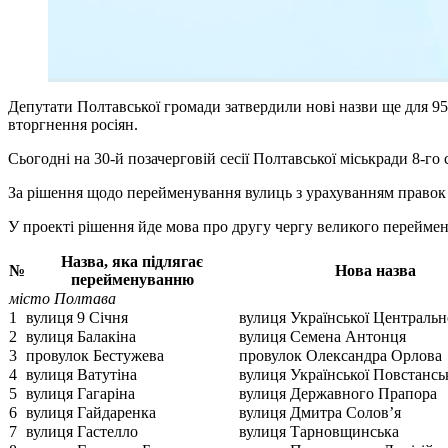
Депутати Полтавської громади затвердили нові назви ще для 95
вторгнення росіян.
Сьогодні на 30-й позачерговій сесії Полтавської міськради 8-г
За рішення щодо перейменування вулиць з урахуванням правок
У проекті рішення йде мова про другу чергу великого переймену
Назва, яка підлягає
№
Нова назва
перейменуванню
місто Полтава
1
вулиця 9 Січня
вулиця Української Центральн
2
вулиця Балакіна
вулиця Семена Антонця
3
провулок Бестужева
провулок Олександра Орлова
4
вулиця Ватутіна
вулиця Української Повстансь
5
вулиця Гагаріна
вулиця Державного Прапора
6
вулиця Гайдаренка
вулиця Дмитра Солов’я
7
вулиця Гастелло
вулиця Тарновщинська