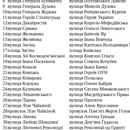
8
вулиця Генерала Буняшина
вулиця Полтавських Дивізій
9
вулиця Генерала Духова
вулиця Миколи Духова
10
вулиця Генерала Жадова
вулиця Рибцівського Куреня
11
вулиця Героїв Сталінграда
вулиця Героїв України
12
вулиця Декабристів
вулиця Кирило-Мефодіївська
13
вулиця Єрмака
вулиця Олекси Левитського
14
вулиця Желвакова
вулиця Бабичів Яр
15
вулиця Желябова
вулиця Івана Вовчука
16
вулиця Зигіна
вулиця Капітана Володимира 
17
площа Зигіна
площа Київська
18
вулиця Зої Космодем’янської
вулиця Княгині Ольги
19
вулиця Івана Паскевича
вулиця Семена Кочубея
20
вулиця Коваля
вулиця Івана Банка
21
вулиця Ковпака
вулиця Героїв ОУН
22
вулиця Комарова
вулиця Польська
23
вулиця Корзуна
вулиця Олени Байрак
24
вулиця Куликова
вулиця Євгена Мишковського
25
вулиця Леваневського
вулиця Магдебурзького Права
26
вулиця Лідова
вулиця Просвіти
27
вулиця Лізи Чайкіной
вулиця Анни Ярославни
28
провулок Лізи Чайкіной
провулок Пам’яті Жертв Голо
29
вулиця Ляхова
вулиця Антона Грицая
30
вулиця Любові Шевцової
вулиця Дем’яна Гуджола
31
вулиця Лютневої Революції
вулиця Революції на Граніті