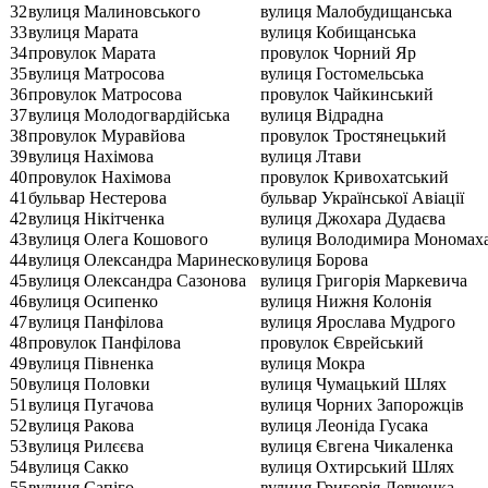
32
вулиця Малиновського
вулиця Малобудищанська
33
вулиця Марата
вулиця Кобищанська
34
провулок Марата
провулок Чорний Яр
35
вулиця Матросова
вулиця Гостомельська
36
провулок Матросова
провулок Чайкинський
37
вулиця Молодогвардійська
вулиця Відрадна
38
провулок Муравйова
провулок Тростянецький
39
вулиця Нахімова
вулиця Лтави
40
провулок Нахімова
провулок Кривохатський
41
бульвар Нестерова
бульвар Української Авіації
42
вулиця Нікітченка
вулиця Джохара Дудаєва
43
вулиця Олега Кошового
вулиця Володимира Мономах
44
вулиця Олександра Маринеско
вулиця Борова
45
вулиця Олександра Сазонова
вулиця Григорія Маркевича
46
вулиця Осипенко
вулиця Нижня Колонія
47
вулиця Панфілова
вулиця Ярослава Мудрого
48
провулок Панфілова
провулок Єврейський
49
вулиця Півненка
вулиця Мокра
50
вулиця Половки
вулиця Чумацький Шлях
51
вулиця Пугачова
вулиця Чорних Запорожців
52
вулиця Ракова
вулиця Леоніда Гусака
53
вулиця Рилєєва
вулиця Євгена Чикаленка
54
вулиця Сакко
вулиця Охтирський Шлях
55
вулиця Сапіго
вулиця Григорія Левченка