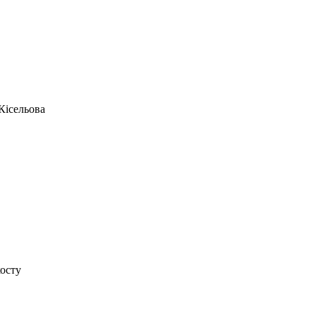
Кісельова
косту