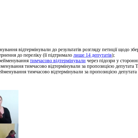
ування відтермінували до результатів розгляду петиції щодо зб
ернення до переліку (її підтримало
лише 14 депутатів
);
ерейменування
тимчасово відтермінували
через підозри у сторонн
йменування тимчасово відтермінували за пропозицією депутата Т
ейменування тимчасово відтермінували за пропозицією депутата