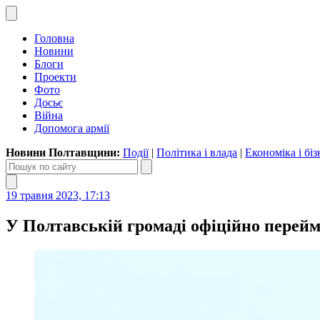
Головна
Новини
Блоги
Проекти
Фото
Досьє
Війна
Допомога армії
Новини Полтавщини:
Події
|
Політика і влада
|
Економіка і біз
19 травня 2023, 17:13
У Полтавській громаді офіційно перейм