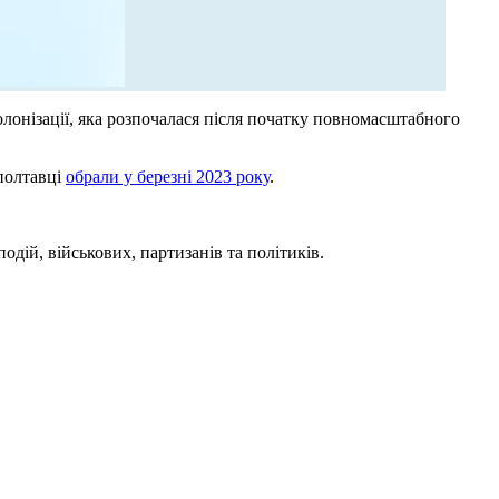
олонізації, яка розпочалася після початку повномасштабного
 полтавці
обрали у березні 2023 року
.
дій, військових, партизанів та політиків.