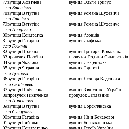
77
вулиця Жовтнева
вулиця Ольги Тригуб
село Бричківка
78
вулиця Ватутіна
вулиця Романа Шухевича
село Гринівка
79
вулиця Ватутіна
вулиця Романа Шухевича
село Петрівка
80
вулиця Кондратка
вулиця Азовців
81
вулиця Гагаріна
вулиця Скіфська
село Гожули
82
вулиця Полбіна
вулиця Григорія Коваленка
83
провулок Полбіна
провулок Родини Симиренків
84
вулиця Чкалова
вулиця Смарагдова
85
вулиця 9 травня
вулиця Єдності
село Бугаївка
86
вулиця Гагаріна
вулиця Леоніда Каденюка
село Сем’янівка
87
вулиця Нікітченка
вулиця Захисників України
88
провулок Нікітченка
провулок Заплавний
село Патлаївка
89
вулиця Ватутіна
вулиця Ворсклянська
село Супрунівка
90
вулиця Гагаріна
вулиця Ніни Бочарової
91
вулиця Рибалко
вулиця Богоявленська
92
вулиця Кондратенко
вулиця Героїв України