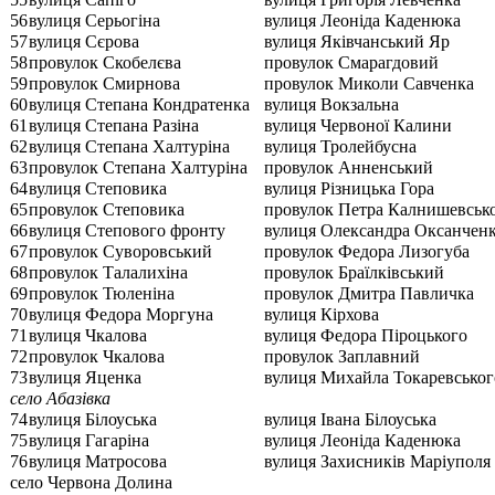
56
вулиця Серьогіна
вулиця Леоніда Каденюка
57
вулиця Сєрова
вулиця Яківчанський Яр
58
провулок Скобелєва
провулок Смарагдовий
59
провулок Смирнова
провулок Миколи Савченка
60
вулиця Степана Кондратенка
вулиця Вокзальна
61
вулиця Степана Разіна
вулиця Червоної Калини
62
вулиця Степана Халтуріна
вулиця Тролейбусна
63
провулок Степана Халтуріна
провулок Анненський
64
вулиця Степовика
вулиця Різницька Гора
65
провулок Степовика
провулок Петра Калнишевськ
66
вулиця Степового фронту
вулиця Олександра Оксанчен
67
провулок Суворовський
провулок Федора Лизогуба
68
провулок Талалихіна
провулок Браїлківський
69
провулок Тюленіна
провулок Дмитра Павличка
70
вулиця Федора Моргуна
вулиця Кірхова
71
вулиця Чкалова
вулиця Федора Піроцького
72
провулок Чкалова
провулок Заплавний
73
вулиця Яценка
вулиця Михайла Токаревськог
село Абазівка
74
вулиця Білоуська
вулиця Івана Білоуська
75
вулиця Гагаріна
вулиця Леоніда Каденюка
76
вулиця Матросова
вулиця Захисників Маріуполя
село Червона Долина