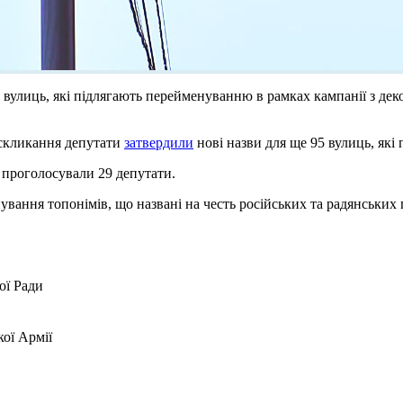
 вулиць, які підлягають перейменуванню в рамках кампанії з дек
о скликання депутати
затвердили
нові назви для ще 95 вулиць, які
 проголосували 29 депутати.
вання топонімів, що названі на честь російських та радянських по
ої Ради
кої Армії