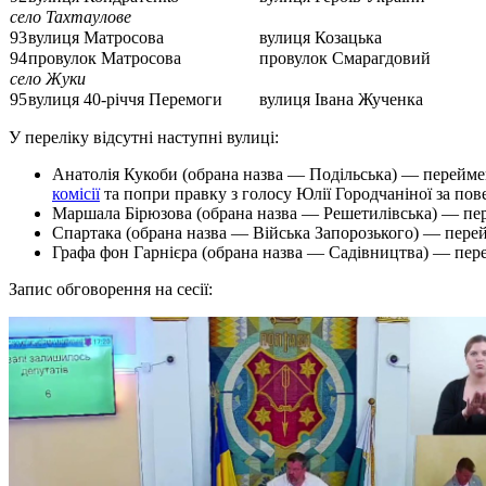
село Тахтаулове
93
вулиця Матросова
вулиця Козацька
94
провулок Матросова
провулок Смарагдовий
село Жуки
95
вулиця 40-річчя Перемоги
вулиця Івана Жученка
У переліку відсутні наступні вулиці:
Анатолія Кукоби (обрана назва — Подільська) — переймен
комісії
та попри правку з голосу Юлії Городчаніної за пов
Маршала Бірюзова (обрана назва — Решетилівська) — п
Спартака (обрана назва — Війська Запорозького) — пере
Графа фон Гарнієра (обрана назва — Садівництва) — пер
Запис обговорення на сесії: