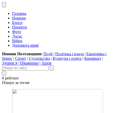
Головна
Новини
Блоги
Проекти
Фото
Досьє
Війна
Допомога армії
Новини Полтавщини:
Події
|
Політика і влада
|
Економіка і
бізнес
|
Спорт
|
Суспільство
|
Культура і освіта
|
Кримінал
|
Здоров’я
|
Цікавинки
|
Архів
# рейтинг
Пошук за тегом