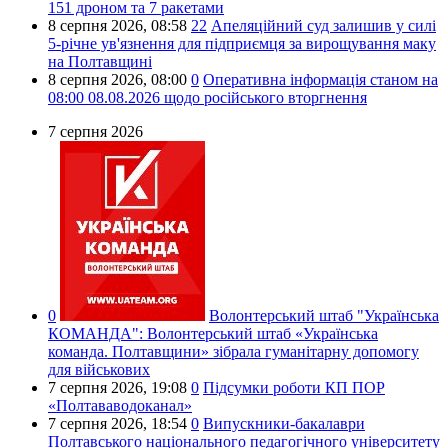
151 дроном та 7 ракетами
8 серпня 2026,
08:58
22
Апеляційний суд залишив у силі
5-річне ув'язнення для підприємця за вирощування маку
на Полтавщині
8 серпня 2026,
08:00
0
Оперативна інформація станом на
08:00 08.08.2026 щодо російського вторгнення
7 серпня 2026
0
Волонтерський штаб "Українська
КОМАНДА":
Волонтерський штаб «Українська
команда. Полтавщини» зібрала гуманітарну допомогу
для військових
7 серпня 2026,
19:08
0
Підсумки роботи КП ПОР
«Полтававодоканал»
7 серпня 2026,
18:54
0
Випускники-бакалаври
Полтавського національного педагогічного університету