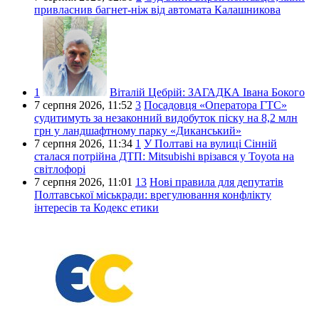
привласнив багнет-ніж від автомата Калашникова
1
Віталій Цебрій:
ЗАГАДКА Івана Бокого
7 серпня 2026,
11:52
3
Посадовця «Оператора ГТС»
судитимуть за незаконний видобуток піску на 8,2 млн
грн у ландшафтному парку «Диканський»
7 серпня 2026,
11:34
1
У Полтаві на вулиці Сінній
сталася потрійна ДТП: Mitsubishi врізався у Toyota на
світлофорі
7 серпня 2026,
11:01
13
Нові правила для депутатів
Полтавської міськради: врегулювання конфлікту
інтересів та Кодекс етики