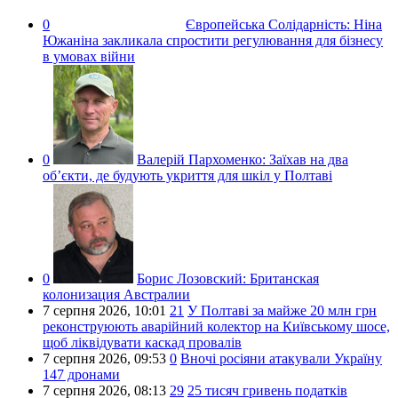
0
Європейська Солідарність:
Ніна
Южаніна закликала спростити регулювання для бізнесу
в умовах війни
0
Валерій Пархоменко:
Заїхав на два
об’єкти, де будують укриття для шкіл у Полтаві
0
Борис Лозовский:
Британская
колонизация Австралии
7 серпня 2026,
10:01
21
У Полтаві за майже 20 млн грн
реконструюють аварійний колектор на Київському шосе,
щоб ліквідувати каскад провалів
7 серпня 2026,
09:53
0
Вночі росіяни атакували Україну
147 дронами
7 серпня 2026,
08:13
29
25 тисяч гривень податків