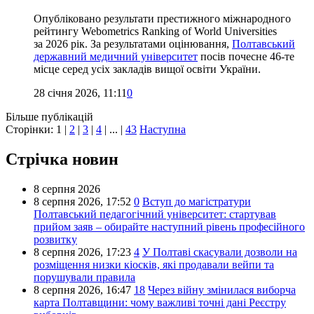
Опубліковано результати престижного міжнародного
рейтингу Webometrics Ranking of World Universities
за 2026 рік. За результатами оцінювання,
Полтавський
державний медичний університет
посів почесне 46-те
місце серед усіх закладів вищої освіти України.
28 січня 2026, 11:11
0
Більше публікацій
Сторінки:
1
|
2
|
3
|
4
| ... |
43
Наступна
Стрічка новин
8 серпня 2026
8 серпня 2026,
17:52
0
Вступ до магістратури
Полтавський педагогічний університет: стартував
прийом заяв – обирайте наступний рівень професійного
розвитку
8 серпня 2026,
17:23
4
У Полтаві скасували дозволи на
розміщення низки кіосків, які продавали вейпи та
порушували правила
8 серпня 2026,
16:47
18
Через війну змінилася виборча
карта Полтавщини: чому важливі точні дані Реєстру