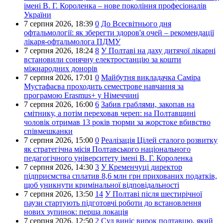
імені В. Г. Короленка – нове покоління професіоналів
України
7 серпня 2026,
18:39
0
До Всесвітнього дня
офтальмології: як зберегти здоров'я очей – рекомендації
лікаря-офтальмолога ПДМУ
7 серпня 2026,
18:24
8
У Полтаві на даху дитячої лікарні
встановили сонячну електростанцію за кошти
міжнародних донорів
7 серпня 2026,
17:01
0
Майбутня викладачка Саміра
Мустафаєва проходить семестрове навчання за
програмою Erasmus+ у Німеччині
7 серпня 2026,
16:00
6
Забив граблями, закопав на
смітнику, а потім переховав череп: на Полтавщині
чоловік отримав 13 років тюрми за жорстоке вбивство
співмешканки
7 серпня 2026,
15:00
0
Реалізація Цілей сталого розвитку
як стратегічна місія Полтавського національного
педагогічного університету імені В. Г. Короленка
7 серпня 2026,
14:30
3
У Кременчуці директор
підприємства сплатив 8,6 млн грн прихованих податків,
щоб уникнути кримінальної відповідальності
7 серпня 2026,
13:50
14
У Полтаві після шестирічної
паузи стартують підготовчі роботи до встановлення
нових зупинок: перша локація
7 серпня 2026,
12:50
2
Суд виніс вирок полтавцю, який