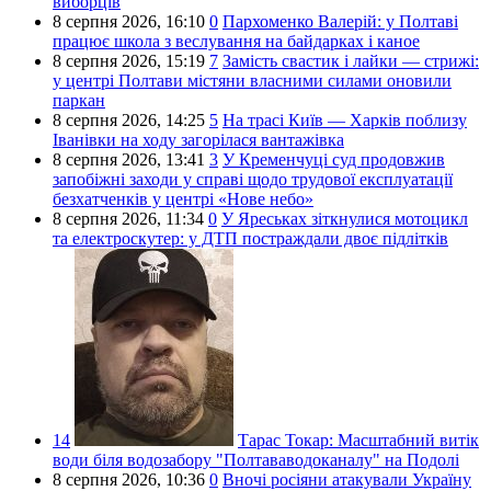
виборців
8 серпня 2026,
16:10
0
Пархоменко Валерій: у Полтаві
працює школа з веслування на байдарках і каное
8 серпня 2026,
15:19
7
Замість свастик і лайки — стрижі:
у центрі Полтави містяни власними силами оновили
паркан
8 серпня 2026,
14:25
5
На трасі Київ — Харків поблизу
Іванівки на ходу загорілася вантажівка
8 серпня 2026,
13:41
3
У Кременчуці суд продовжив
запобіжні заходи у справі щодо трудової експлуатації
безхатченків у центрі «Нове небо»
8 серпня 2026,
11:34
0
У Яреськах зіткнулися мотоцикл
та електроскутер: у ДТП постраждали двоє підлітків
14
Тарас Токар:
Масштабний витік
води біля водозабору "Полтававодоканалу" на Подолі
8 серпня 2026,
10:36
0
Вночі росіяни атакували Україну