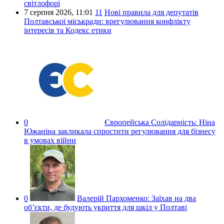
світлофорі
7 серпня 2026,
11:01
11
Нові правила для депутатів
Полтавської міськради: врегулювання конфлікту
інтересів та Кодекс етики
0
Європейська Солідарність:
Ніна
Южаніна закликала спростити регулювання для бізнесу
в умовах війни
0
Валерій Пархоменко:
Заїхав на два
об’єкти, де будують укриття для шкіл у Полтаві