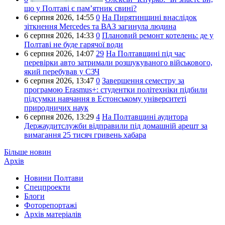
що у Полтаві є пам’ятник свині?
6 серпня 2026,
14:55
0
На Пирятинщині внаслідок
зіткнення Mercedes та ВАЗ загинула людина
6 серпня 2026,
14:33
0
Плановий ремонт котелень: де у
Полтаві не буде гарячої води
6 серпня 2026,
14:07
29
На Полтавщині під час
перевірки авто затримали розшукуваного військового,
який перебував у СЗЧ
6 серпня 2026,
13:47
0
Завершення семестру за
програмою Erasmus+: студентки політехніки підбили
підсумки навчання в Естонському університеті
природничих наук
6 серпня 2026,
13:29
4
На Полтавщині аудитора
Держаудитслужби відправили під домашній арешт за
вимагання 25 тисяч гривень хабара
Більше новин
Архів
Новини Полтави
Спецпроекти
Блоги
Фоторепортажі
Архів матеріалів