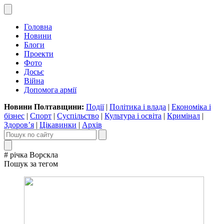
Головна
Новини
Блоги
Проекти
Фото
Досьє
Війна
Допомога армії
Новини Полтавщини:
Події
|
Політика і влада
|
Економіка і
бізнес
|
Спорт
|
Суспільство
|
Культура і освіта
|
Кримінал
|
Здоров’я
|
Цікавинки
|
Архів
# річка Ворскла
Пошук за тегом