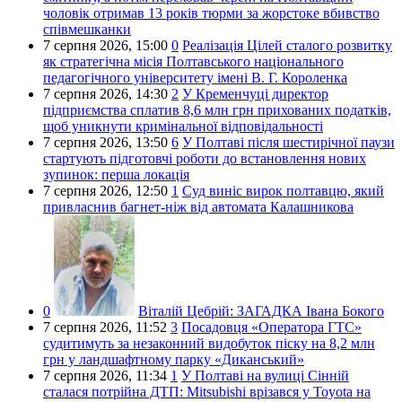
чоловік отримав 13 років тюрми за жорстоке вбивство
співмешканки
7 серпня 2026,
15:00
0
Реалізація Цілей сталого розвитку
як стратегічна місія Полтавського національного
педагогічного університету імені В. Г. Короленка
7 серпня 2026,
14:30
2
У Кременчуці директор
підприємства сплатив 8,6 млн грн прихованих податків,
щоб уникнути кримінальної відповідальності
7 серпня 2026,
13:50
6
У Полтаві після шестирічної паузи
стартують підготовчі роботи до встановлення нових
зупинок: перша локація
7 серпня 2026,
12:50
1
Суд виніс вирок полтавцю, який
привласнив багнет-ніж від автомата Калашникова
0
Віталій Цебрій:
ЗАГАДКА Івана Бокого
7 серпня 2026,
11:52
3
Посадовця «Оператора ГТС»
судитимуть за незаконний видобуток піску на 8,2 млн
грн у ландшафтному парку «Диканський»
7 серпня 2026,
11:34
1
У Полтаві на вулиці Сінній
сталася потрійна ДТП: Mitsubishi врізався у Toyota на