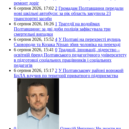
ремонт доріг
6 серпня 2026,
17:02
2
Громадам Полтавщини передали
нові шкільні автобуси: за рік область закупила 23
транспортні засоби
6 серпня 2026,
16:26
1
Трагедії на водоймах
Полтавщини: за дві доби поліція зафіксувала три
смертельні випадки
6 серпня 2026,
15:52
4
У Полтаві на перехресті вулиць
Сковороди та Козака Nissan збив чоловіка на переході
6 серпня 2026,
15:41
0
Традиції, інновації, лідерство –
освітній бренд Полтавського педагогічного університету
в підготовці соціальних працівників і соціальних
педагогів
6 серпня 2026,
15:17
2
У Полтавському районі ворожий
БпЛА влучив по території приватного підприємства
0
Олексій Чепурко:
Чи знаєте ви,