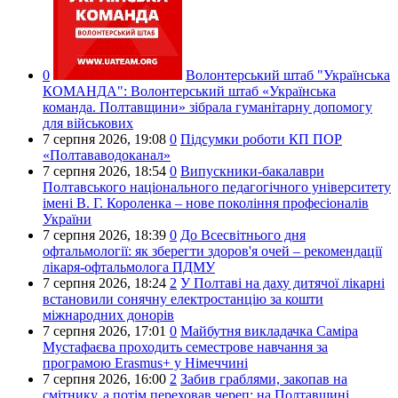
0
Волонтерський штаб "Українська
КОМАНДА":
Волонтерський штаб «Українська
команда. Полтавщини» зібрала гуманітарну допомогу
для військових
7 серпня 2026,
19:08
0
Підсумки роботи КП ПОР
«Полтававодоканал»
7 серпня 2026,
18:54
0
Випускники-бакалаври
Полтавського національного педагогічного університету
імені В. Г. Короленка – нове покоління професіоналів
України
7 серпня 2026,
18:39
0
До Всесвітнього дня
офтальмології: як зберегти здоров'я очей – рекомендації
лікаря-офтальмолога ПДМУ
7 серпня 2026,
18:24
2
У Полтаві на даху дитячої лікарні
встановили сонячну електростанцію за кошти
міжнародних донорів
7 серпня 2026,
17:01
0
Майбутня викладачка Саміра
Мустафаєва проходить семестрове навчання за
програмою Erasmus+ у Німеччині
7 серпня 2026,
16:00
2
Забив граблями, закопав на
смітнику, а потім переховав череп: на Полтавщині