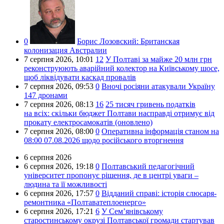
0
Борис Лозовский:
Британская
колонизация Австралии
7 серпня 2026,
10:01
12
У Полтаві за майже 20 млн грн
реконструюють аварійний колектор на Київському шосе,
щоб ліквідувати каскад провалів
7 серпня 2026,
09:53
0
Вночі росіяни атакували Україну
147 дронами
7 серпня 2026,
08:13
16
25 тисяч гривень податків
на всіх: скільки бюджет Полтави насправді отримує від
прокату електросамокатів (оновлено)
7 серпня 2026,
08:00
0
Оперативна інформація станом на
08:00 07.08.2026 щодо російського вторгнення
6 серпня 2026
6 серпня 2026,
19:18
0
Полтавський педагогічний
університет пропонує рішення, де в центрі уваги –
людина та її можливості
6 серпня 2026,
17:57
0
Відданий справі: історія слюсаря-
ремонтника «Полтаватеплоенерго»
6 серпня 2026,
17:21
6
У Сем’янівському
старостинському окрузі Полтавської громади стартував