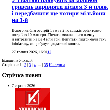
У Полтаві планують за мільйон
гривень вирівняти піском 3-й пляж
і передбачити ще чотири мільйони
на 1-й
Всього на благоустрій 1-го та 2-го пляжів орієнтовно
потрібно 10 млн грн. Почати можна з 1-го пляжу
й витратити на це 4 млн грн. Депутати підтримали таку
ініціативу, якщо будуть додаткові кошти.
27 травня 2026, 16:01
12
Більше публікацій
Сторінки:
1
|
2
|
3
|
4
| ... |
35
Наступна
Стрічка новин
7 серпня 2026