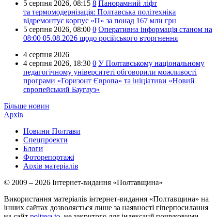
5 серпня 2026,
08:15
8
Панорамний ліфт
та термомодернізація: Полтавська політехніка
відремонтує корпус «П» за понад 167 млн грн
5 серпня 2026,
08:00
0
Оперативна інформація станом на
08:00 05.08.2026 щодо російського вторгнення
4 серпня 2026
4 серпня 2026,
18:30
0
У Полтавському національному
педагогічному університеті обговорили можливості
програми «Горизонт Європа» та ініціативи «Новий
європейський Баугауз»
Більше новин
Архів
Новини Полтави
Спецпроекти
Блоги
Фоторепортажі
Архів матеріалів
© 2009 – 2026 Інтернет-видання «Полтавщина»
Використання матеріалів інтернет-видання «Полтавщина» на
інших сайтах дозволяється лише за наявності гіперпосилання
на сайт
poltava.to
, не закритого для індексації пошуковими