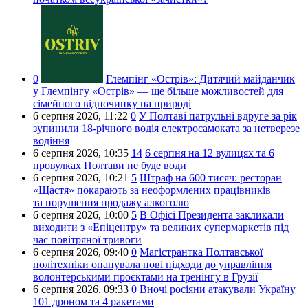
0
Глемпінг «Острів»:
Дитячий майданчик
у Глемпінгу «Острів» — ще більше можливостей для
сімейного відпочинку на природі
6 серпня 2026,
11:22
0
У Полтаві патрульні вдруге за рік
зупинили 18-річного водія електросамоката за нетверезе
водіння
6 серпня 2026,
10:35
14
6 серпня на 12 вулицях та 6
провулках Полтави не буде води
6 серпня 2026,
10:21
5
Штраф на 600 тисяч: ресторан
«Щастя» покарають за неоформлених працівників
та порушення продажу алкоголю
6 серпня 2026,
10:00
5
В Офісі Президента закликали
виходити з «Епіцентру» та великих супермаркетів під
час повітряної тривоги
6 серпня 2026,
09:40
0
Магістрантка Полтавської
політехніки опанувала нові підходи до управління
волонтерськими проєктами на тренінгу в Грузії
6 серпня 2026,
09:33
0
Вночі росіяни атакували Україну
101 дроном та 4 ракетами