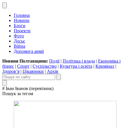
Головна
Новини
Блоги
Проекти
Фото
Досьє
Війна
Допомога армії
Новини Полтавщини:
Події
|
Політика і влада
|
Економіка і
бізнес
|
Спорт
|
Суспільство
|
Культура і освіта
|
Кримінал
|
Здоров’я
|
Цікавинки
|
Архів
# Іван Іванов (перевізник)
Пошук за тегом