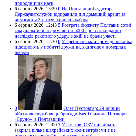
природничих наук
6 серпня 2026,
13:29
0
На Полтавщині аудитора
Держаудитслужби відправили під домашній арешт за
вимагання 25 тисяч гривень хабара
6 серпня 2026,
12:43
5
Розтрата бюджету Полтави: сотні
комунальників отримали по 5000 грн за ліквідацію
наслідків ракетного удару, в якій не брали участі
6 серпня 2026,
12:30
0
У Гребінківській громаді чоловіка
підозрюють у побитті дружини, яка згодом померла в
лікарні
0
Олег Пустовгар:
29-річний
військовослужбовець бригади імені Симона Петлюри
«Бруно» із Полтавщини
6 серпня 2026,
12:00
3
У Полтаві СБУ виявила та
закрила кілька шахрайських кол-центрів: чи є це
початком всеукраїнської «зачистки»?