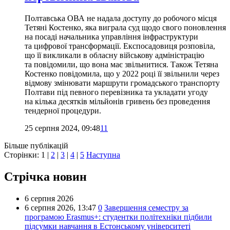
Полтавська ОВА не надала доступу до робочого місця
Тетяні Костенко, яка виграла суд щодо свого поновлення
на посаді начальника управління інфраструктури
та цифрової трансформації. Експосадовиця розповіла,
що її викликали в обласну військову адміністрацію
та повідомили, що вона має звільнитися. Також Тетяна
Костенко повідомила, що у 2022 році її звільнили через
відмову змінювати маршрути громадського транспорту
Полтави під певного перевізника та укладати угоду
на кілька десятків мільйонів гривень без проведення
тендерної процедури.
25 серпня 2024, 09:48
11
Більше публікацій
Сторінки:
1
|
2
|
3
|
4
|
5
Наступна
Стрічка новин
6 серпня 2026
6 серпня 2026,
13:47
0
Завершення семестру за
програмою Erasmus+: студентки політехніки підбили
підсумки навчання в Естонському університеті