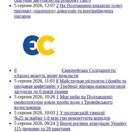
скасував закупівлю на розробку сайту
5 серпня 2026,
12:07
2
На Полтавщині викрили точку
продажу «паленого» алкоголю та контрабандних
цигарок
0
Європейська Солідарність:
еАкциз можуть знову відкласти
5 серпня 2026,
11:03
8
Майстрував пістолети і бомби та
продавав амфетамін: у Гребінці зброяра-наркоторговця
засудили до 6 років тюрми
5 серпня 2026,
10:26
1
Мор риби на Полтавщині:
екоінспектори взяли проби води з Троянівського
водосховища
5 серпня 2026,
10:03
1
У полтавській гімназії
№25 за майже 1,8 млн грн ремонтують коридор
5 серпня 2026,
09:24
3
Вночі росіяни атакували Україну
115 дронами та 28 ракетами