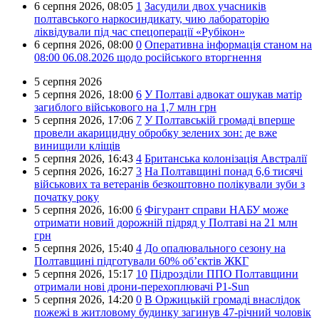
6 серпня 2026,
08:05
1
Засудили двох учасників
полтавського наркосиндикату, чию лабораторію
ліквідували під час спецоперації «Рубікон»
6 серпня 2026,
08:00
0
Оперативна інформація станом на
08:00 06.08.2026 щодо російського вторгнення
5 серпня 2026
5 серпня 2026,
18:00
6
У Полтаві адвокат ошукав матір
загиблого військового на 1,7 млн грн
5 серпня 2026,
17:06
7
У Полтавській громаді вперше
провели акарицидну обробку зелених зон: де вже
винищили кліщів
5 серпня 2026,
16:43
4
Британська колонізація Австралії
5 серпня 2026,
16:27
3
На Полтавщині понад 6,6 тисячі
військових та ветеранів безкоштовно полікували зуби з
початку року
5 серпня 2026,
16:00
6
Фігурант справи НАБУ може
отримати новий дорожній підряд у Полтаві на 21 млн
грн
5 серпня 2026,
15:40
4
До опалювального сезону на
Полтавщині підготували 60% об’єктів ЖКГ
5 серпня 2026,
15:17
10
Підрозділи ППО Полтавщини
отримали нові дрони-перехоплювачі P1-Sun
5 серпня 2026,
14:20
0
В Оржицькій громаді внаслідок
пожежі в житловому будинку загинув 47-річний чоловік