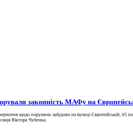
норували законність МАФу на Європейсь
и звернення щодо порушень забудови на вулиці Європейській, 65 п
иємця Віктора Чубенка.