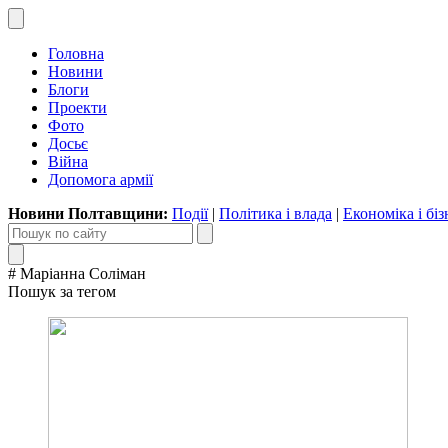
Головна
Новини
Блоги
Проекти
Фото
Досьє
Війна
Допомога армії
Новини Полтавщини:
Події
|
Політика і влада
|
Економіка і біз
# Маріанна Соліман
Пошук за тегом