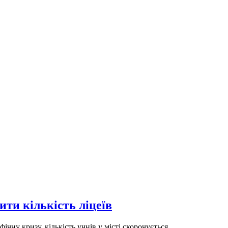
ти кількість ліцеїв
ну кризу, кількість учнів у місті скорочується