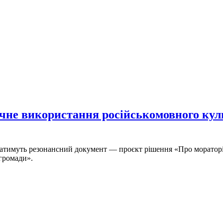
ічне використання російськомовного куль
лядатимуть резонансний документ — проєкт рішення «Про моратор
 громади».