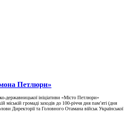
имона Петлюри»
сько-державницької ініціативи «Місто Петлюри»
міській громаді заходів до 100-річчя дня пам’яті (дня
Голови Директорії та Головного Отамана військ Української