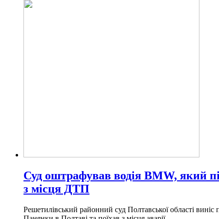
Суд оштрафував водія BMW, який пі
з місця ДТП
Решетилівський районний суд Полтавської області виніс 
Панянки в Полтаві та поїхав з місця аварії