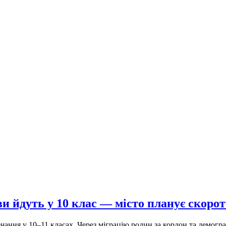
йдуть у 10 клас — місто планує скороти
ня у 10–11 класах. Через міграцію родин за кордон та демографіч