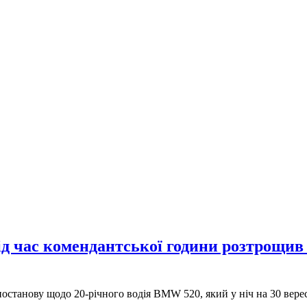
д час комендантської години розтрощив 
постанову щодо 20-річного водія BMW 520, який у ніч на 30 вере