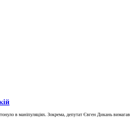
кій
отонуло в маніпуляціях. Зокрема, депутат Євген Дикань вимагав