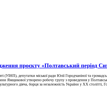
адження проєкту «Полтавський період С
ті (УІНП), депутатки міської ради Юлії Городчаніної та громад
ни Ямщикової утворено робочу групу з проведення у Полтавській 
культурного діяча, борця за незалежність України у ХХ столітті, 