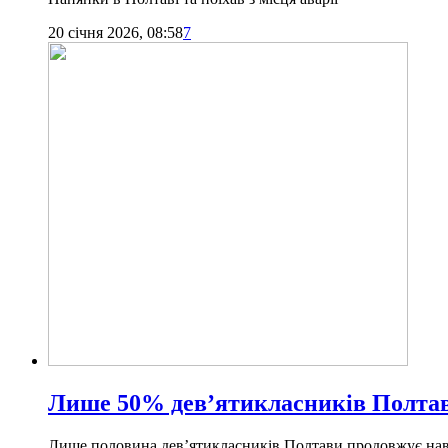
20 січня 2026, 08:58
7
Лише 50% дев’ятикласників Полтави 
Лише половина дев’ятикласників Полтави продовжує навчан