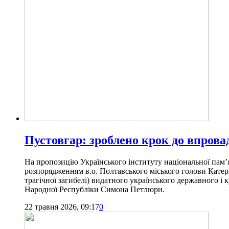
Пустовгар: зроблено крок до впров
На пропозицію Українського інституту національної пам’я
розпорядженням в.о. Полтавського міського голови Катери
трагічної загибелі) видатного українського державного і 
Народної Республіки Симона Петлюри.
22 травня 2026, 09:17
0