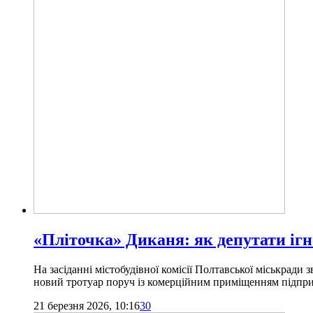
«Пліточка» Диканя: як депутати іг
На засіданні містобудівної комісії Полтавської міськрад
новий тротуар поруч із комерційним приміщенням підпр
21 березня 2026, 10:16
30