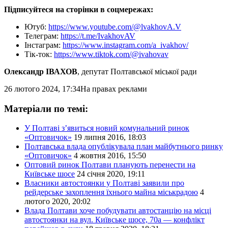
Підписуйтеся на сторінки в соцмережах:
Ютуб:
https://www.youtube.com/@lvakhovA.V
Телеграм:
https://t.me/IvakhovAV
Інстаграм:
https://www.instagram.com/a_ivakhov/
Тік-ток:
https://www.tiktok.com/@ivahovav
Олександр ІВАХОВ
, депутат Полтавської міської ради
26 лютого 2024, 17:34
На правах реклами
Матеріали по темі:
У Полтаві з’явиться новий комунальний ринок
«Оптовичок»
19 липня 2016, 18:03
Полтавська влада опублікувала план майбутнього ринку
«Оптовичок»
4 жовтня 2016, 15:50
Оптовий ринок Полтави планують перенести на
Київське шосе
24 січня 2020, 19:11
Власники автостоянки у Полтаві заявили про
рейдерське захоплення їхнього майна міськрадою
4
лютого 2020, 20:02
Влада Полтави хоче побудувати автостанцію на місці
автостоянки на вул. Київське шосе, 70а — конфлікт