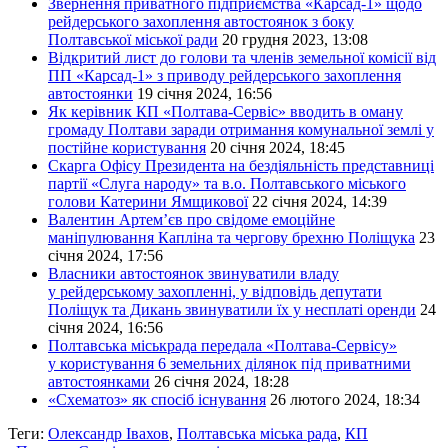
Звернення приватного підприємства «Карсад-1» щодо
рейдерського захоплення автостоянок з боку
Полтавської міської ради
20 грудня 2023, 13:08
Відкритий лист до голови та членів земельної комісії від
ПП «Карсад-1» з приводу рейдерського захоплення
автостоянки
19 січня 2024, 16:56
Як керівник КП «Полтава-Сервіс» вводить в оману
громаду Полтави заради отримання комунальної землі у
постійне користування
20 січня 2024, 18:45
Скарга Офісу Президента на бездіяльність представниці
партії «Слуга народу» та в.о. Полтавського міського
голови Катерини Ямщикової
22 січня 2024, 14:39
Валентин Артем’єв про свідоме емоційне
маніпулювання Капліна та чергову брехню Поліщука
23
січня 2024, 17:56
Власники автостоянок звинуватили владу
у рейдерському захопленні, у відповідь депутати
Поліщук та Дикань звинуватили їх у несплаті оренди
24
січня 2024, 16:56
Полтавська міськрада передала «Полтава-Сервісу»
у користування 6 земельних ділянок під приватними
автостоянками
26 січня 2024, 18:28
«Схематоз» як спосіб існування
26 лютого 2024, 18:34
Теги:
Олександр Івахов
,
Полтавська міська рада
,
КП