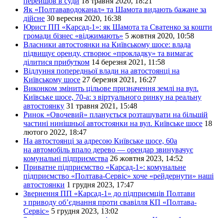
перейшов в суди
18 травня 2020, 18:21
Як «Полтававодоканал» та Шамота видають бажане за
дійсне
30 вересня 2020, 16:38
Юрист ПП «Карсад-1»: як Шамота та Сватенко за кошти
громади бізнес «віджимають»
5 жовтня 2020, 10:58
Власники автостоянки на Київському шосе: влада
підвищує оренду, створює «прокладку» та вимагає
ділитися прибутком
14 березня 2021, 11:58
Відлуння попередньої влади на автостоянці на
Київському шосе
27 березня 2021, 16:27
Виконком змінить цільове призначення землі на вул.
Київське шосе, 70-а: з віртуального ринку на реальну
автостоянку
31 травня 2021, 15:48
Ринок «Овочевий» планується розташувати на більшій
частині нинішньої автостоянки на вул. Київське шосе
18
лютого 2022, 18:47
На автостоянці за адресою Київське шосе, 60а
на автомобіль впало дерево — орендар звинувачує
комунальні підприємства
26 жовтня 2023, 14:52
Приватне підприємство «Карсад-1»: комунальне
підприємство «Полтава-Сервіс» хоче «рейдернути» наші
автостоянки
1 грудня 2023, 17:47
Звернення ПП «Карсад-1» до підприємців Полтави
з приводу об’єднання проти свавілля КП «Полтава-
Сервіс»
5 грудня 2023, 13:02