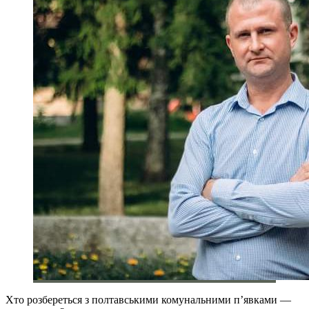
Хто розбереться з полтавськими комунальними п’явками —