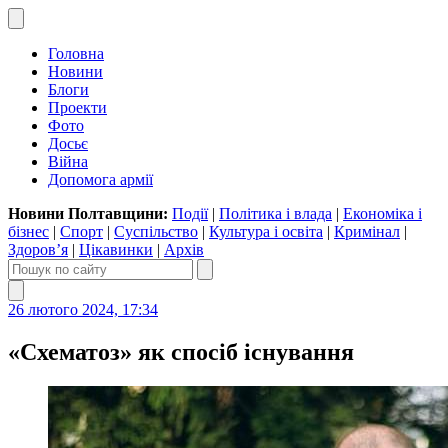
Головна
Новини
Блоги
Проекти
Фото
Досьє
Війна
Допомога армії
Новини Полтавщини:
Події
|
Політика і влада
|
Економіка і
бізнес
|
Спорт
|
Суспільство
|
Культура і освіта
|
Кримінал
|
Здоров’я
|
Цікавинки
|
Архів
26 лютого 2024, 17:34
«Схематоз» як спосіб існування