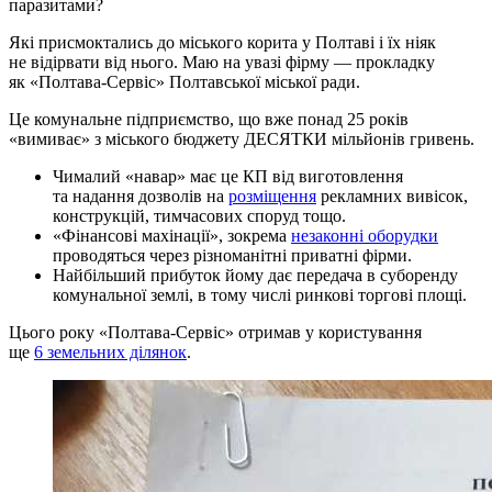
паразитами?
Які присмоктались до міського корита у Полтаві і їх ніяк
не відірвати від нього. Маю на увазі фірму — прокладку
як «Полтава-Сервіс» Полтавської міської ради.
Це комунальне підприємство, що вже понад 25 років
«вимиває» з міського бюджету ДЕСЯТКИ мільйонів гривень.
Чималий «навар» має це КП від виготовлення
та надання дозволів на
розміщення
рекламних вивісок,
конструкцій, тимчасових споруд тощо.
«Фінансові махінації», зокрема
незаконні оборудки
проводяться через різноманітні приватні фірми.
Найбільший прибуток йому дає передача в суборенду
комунальної землі, в тому числі ринкові торгові площі.
Цього року «Полтава-Сервіс» отримав у користування
ще
6 земельних ділянок
.