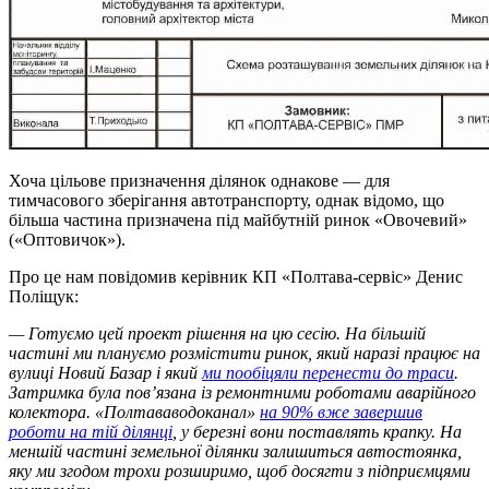
Хоча цільове призначення ділянок однакове — для
тимчасового зберігання автотранспорту, однак відомо, що
більша частина призначена під майбутній ринок «Овочевий»
(«Оптовичок»).
Про це нам повідомив керівник КП «Полтава-сервіс» Денис
Поліщук:
— Готуємо цей проект рішення на цю сесію. На більшій
частині ми плануємо розмістити ринок, який наразі працює на
вулиці Новий Базар і який
ми пообіцяли перенести до траси
.
Затримка була пов’язана із ремонтними роботами аварійного
колектора. «Полтававодоканал»
на 90% вже завершив
роботи на тій ділянці
, у березні вони поставлять крапку. На
меншій частині земельної ділянки залишиться автостоянка,
яку ми згодом трохи розширимо, щоб досягти з підприємцями