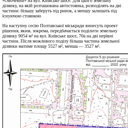
«Овочевий» на вул. Київське шосе. Для цього земельну
ділянку, на якій розташована автостоянка, розподілять на дві
частини: більшу заберуть під ринок, а меншу залишать під
існуючою стоянкою
На наступну сесію Полтавської міськради винесуть проект
рішення, яким, зокрема, передбачається поділити земельну
ділянку 9054 м² на вул. Київське шосе, 70а на дві нерівні
частини. Після можливого поділу більша частина земельної
ділянки матиме площу 5527 м², менша — 3527 м².