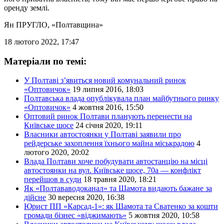
оренду землі.
Ян ПРУГЛО
, «Полтавщина»
18 лютого 2022, 17:47
Матеріали по темі:
У Полтаві з’явиться новий комунальний ринок
«Оптовичок»
19 липня 2016, 18:03
Полтавська влада опублікувала план майбутнього ринку
«Оптовичок»
4 жовтня 2016, 15:50
Оптовий ринок Полтави планують перенести на
Київське шосе
24 січня 2020, 19:11
Власники автостоянки у Полтаві заявили про
рейдерське захоплення їхнього майна міськрадою
4
лютого 2020, 20:02
Влада Полтави хоче побудувати автостанцію на місці
автостоянки на вул. Київське шосе, 70а — конфлікт
перейшов в суди
18 травня 2020, 18:21
Як «Полтававодоканал» та Шамота видають бажане за
дійсне
30 вересня 2020, 16:38
Юрист ПП «Карсад-1»: як Шамота та Сватенко за кошти
громади бізнес «віджимають»
5 жовтня 2020, 10:58