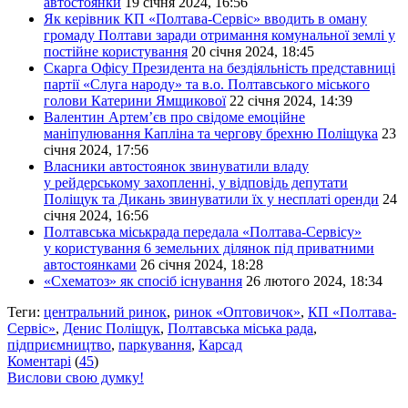
автостоянки
19 січня 2024, 16:56
Як керівник КП «Полтава-Сервіс» вводить в оману
громаду Полтави заради отримання комунальної землі у
постійне користування
20 січня 2024, 18:45
Скарга Офісу Президента на бездіяльність представниці
партії «Слуга народу» та в.о. Полтавського міського
голови Катерини Ямщикової
22 січня 2024, 14:39
Валентин Артем’єв про свідоме емоційне
маніпулювання Капліна та чергову брехню Поліщука
23
січня 2024, 17:56
Власники автостоянок звинуватили владу
у рейдерському захопленні, у відповідь депутати
Поліщук та Дикань звинуватили їх у несплаті оренди
24
січня 2024, 16:56
Полтавська міськрада передала «Полтава-Сервісу»
у користування 6 земельних ділянок під приватними
автостоянками
26 січня 2024, 18:28
«Схематоз» як спосіб існування
26 лютого 2024, 18:34
Теги:
центральний ринок
,
ринок «Оптовичок»
,
КП «Полтава-
Сервіс»
,
Денис Поліщук
,
Полтавська міська рада
,
підприємництво
,
паркування
,
Карсад
Коментарі
(
45
)
Вислови свою думку!