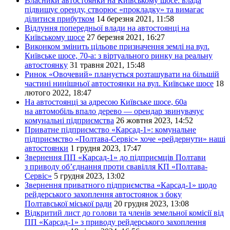
Власники автостоянки на Київському шосе: влада
підвищує оренду, створює «прокладку» та вимагає
ділитися прибутком
14 березня 2021, 11:58
Відлуння попередньої влади на автостоянці на
Київському шосе
27 березня 2021, 16:27
Виконком змінить цільове призначення землі на вул.
Київське шосе, 70-а: з віртуального ринку на реальну
автостоянку
31 травня 2021, 15:48
Ринок «Овочевий» планується розташувати на більшій
частині нинішньої автостоянки на вул. Київське шосе
18
лютого 2022, 18:47
На автостоянці за адресою Київське шосе, 60а
на автомобіль впало дерево — орендар звинувачує
комунальні підприємства
26 жовтня 2023, 14:52
Приватне підприємство «Карсад-1»: комунальне
підприємство «Полтава-Сервіс» хоче «рейдернути» наші
автостоянки
1 грудня 2023, 17:47
Звернення ПП «Карсад-1» до підприємців Полтави
з приводу об’єднання проти свавілля КП «Полтава-
Сервіс»
5 грудня 2023, 13:02
Звернення приватного підприємства «Карсад-1» щодо
рейдерського захоплення автостоянок з боку
Полтавської міської ради
20 грудня 2023, 13:08
Відкритий лист до голови та членів земельної комісії від
ПП «Карсад-1» з приводу рейдерського захоплення