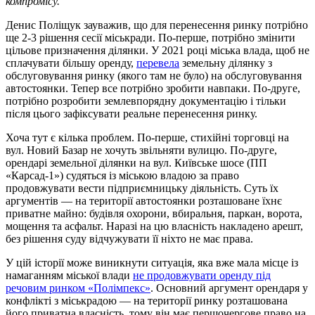
компромісу.
Денис Поліщук зауважив, що для перенесення ринку потрібно
ще 2-3 рішення сесії міськради. По-перше, потрібно змінити
цільове призначення ділянки. У 2021 році міська влада, щоб не
сплачувати більшу оренду,
перевела
земельну ділянку з
обслуговування ринку (якого там не було) на обслуговування
автостоянки. Тепер все потрібно зробити навпаки. По-друге,
потрібно розробити землевпорядну документацію і тільки
після цього зафіксувати реальне перенесення ринку.
Хоча тут є кілька проблем. По-перше, стихійні торговці на
вул. Новий Базар не хочуть звільняти вулицю. По-друге,
орендарі земельної ділянки на вул. Київське шосе (ПП
«Карсад-1») судяться із міською владою за право
продовжувати вести підприємницьку діяльність. Суть їх
аргументів — на території автостоянки розташоване їхнє
приватне майно: будівля охорони, вбиральня, паркан, ворота,
мощення та асфальт. Наразі на цю власність накладено арешт,
без рішення суду відчужувати її ніхто не має права.
У цій історії може виникнути ситуація, яка вже мала місце із
намаганням міської влади
не продовжувати оренду під
речовим ринком «Полімпекс»
. Основний аргумент орендаря у
конфлікті з міськрадою — на території ринку розташована
його приватна власність, тому він має першочергове право на