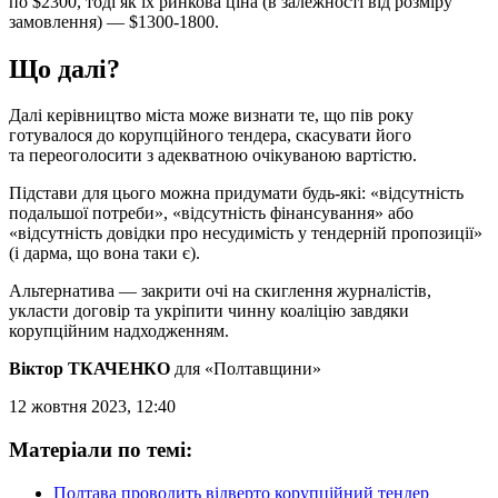
по $2300, тоді як їх ринкова ціна (в залежності від розміру
замовлення) — $1300-1800.
Що далі?
Далі керівництво міста може визнати те, що пів року
готувалося до корупційного тендера, скасувати його
та переоголосити з адекватною очікуваною вартістю.
Підстави для цього можна придумати будь-які: «відсутність
подальшої потреби», «відсутність фінансування» або
«відсутність довідки про несудимість у тендерній пропозиції»
(і дарма, що вона таки є).
Альтернатива — закрити очі на скиглення журналістів,
укласти договір та укріпити чинну коаліцію завдяки
корупційним надходженням.
Віктор ТКАЧЕНКО
для «Полтавщини»
12 жовтня 2023, 12:40
Матеріали по темі:
Полтава проводить відверто корупційний тендер