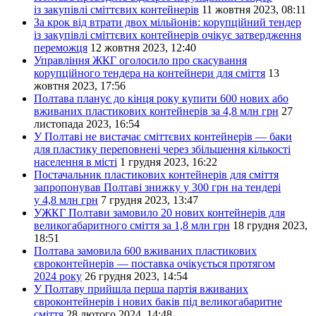
із закупівлі сміттєвих контейнерів
11 жовтня 2023, 08:11
За крок від втрати двох мільйонів: корупційний тендер
із закупівлі сміттєвих контейнерів очікує затвердження
переможця
12 жовтня 2023, 12:40
Управління ЖКГ оголосило про скасування
корупційного тендера на контейнери для сміття
13
жовтня 2023, 17:56
Полтава планує до кінця року купити 600 нових або
вживаних пластикових контейнерів за 4,8 млн грн
27
листопада 2023, 16:54
У Полтаві не вистачає сміттєвих контейнерів — баки
для пластику переповнені через збільшення кількості
населення в місті
1 грудня 2023, 16:22
Постачальник пластикових контейнерів для сміття
запропонував Полтаві знижку у 300 грн на тендері
у 4,8 млн грн
7 грудня 2023, 13:47
УЖКГ Полтави замовило 20 нових контейнерів для
великогабаритного сміття за 1,8 млн грн
18 грудня 2023,
18:51
Полтава замовила 600 вживаних пластикових
євроконтейнерів — поставка очікується протягом
2024 року
26 грудня 2023, 14:54
У Полтаву прийшла перша партія вживаних
євроконтейнерів і нових баків під великогабаритне
сміття
28 лютого 2024, 14:48