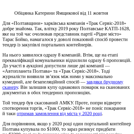
Обіцянка Катерини Ямщикової від 11 жовтня
Для «Полтавщини» харківська компанія «Трак Сервіс-2018»
добре знайома. Так, влітку 2019 року Полтавське КАТП-1628,
яке на той час очолював представник партії «Рідне місто»
Тарас Бойко, намагалося у доволі показовий спосіб провести
тендер із закупівлі портальних контейнерів.
На нього заявилося одразу 8 компаній. Втім, ще на етапі
прекваліфікації комунальники відхилили одразу 6 пропозицій.
До участі в аукціоні допустили лише дві компанії —
«Автопланета Полтава» та «Трак Сервіс-2018». Тоді
журналісти виявили зв’язок між ними у максимально
кумедний, але безапеляційний спосіб —
завдяки брудному
сканеру
. Він залишив купу однакових помарок на сканованих
документах в обох тендерних пропозиціях.
Той тендер був скасований АМКУ. Проте, попри відверте
спотворення торгів, «Трак Сервіс-2018» не поніс покарання
й таки
отримав замовлення від міста у 2020 році
.
Для порівняння, якщо у 2020 році один портальний контейнер
Полтава купувала по $1000, то зараз ризикує придбати