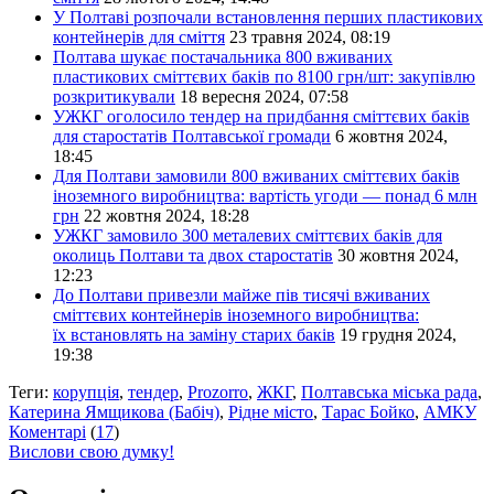
У Полтаві розпочали встановлення перших пластикових
контейнерів для сміття
23 травня 2024, 08:19
Полтава шукає постачальника 800 вживаних
пластикових сміттєвих баків по 8100 грн/шт: закупівлю
розкритикували
18 вересня 2024, 07:58
УЖКГ оголосило тендер на придбання сміттєвих баків
для старостатів Полтавської громади
6 жовтня 2024,
18:45
Для Полтави замовили 800 вживаних сміттєвих баків
іноземного виробництва: вартість угоди — понад 6 млн
грн
22 жовтня 2024, 18:28
УЖКГ замовило 300 металевих сміттєвих баків для
околиць Полтави та двох старостатів
30 жовтня 2024,
12:23
До Полтави привезли майже пів тисячі вживаних
сміттєвих контейнерів іноземного виробництва:
їх встановлять на заміну старих баків
19 грудня 2024,
19:38
Теги:
корупція
,
тендер
,
Prozorro
,
ЖКГ
,
Полтавська міська рада
,
Катерина Ямщикова (Бабіч)
,
Рідне місто
,
Тарас Бойко
,
АМКУ
Коментарі
(
17
)
Вислови свою думку!