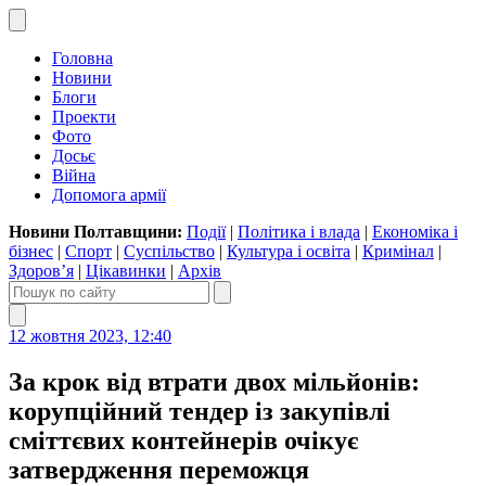
Головна
Новини
Блоги
Проекти
Фото
Досьє
Війна
Допомога армії
Новини Полтавщини:
Події
|
Політика і влада
|
Економіка і
бізнес
|
Спорт
|
Суспільство
|
Культура і освіта
|
Кримінал
|
Здоров’я
|
Цікавинки
|
Архів
12 жовтня 2023, 12:40
За крок від втрати двох мільйонів:
корупційний тендер із закупівлі
сміттєвих контейнерів очікує
затвердження переможця