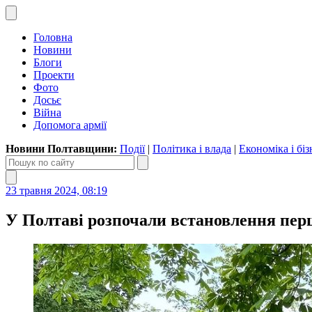
Головна
Новини
Блоги
Проекти
Фото
Досьє
Війна
Допомога армії
Новини Полтавщини:
Події
|
Політика і влада
|
Економіка і біз
23 травня 2024, 08:19
У Полтаві розпочали встановлення пер