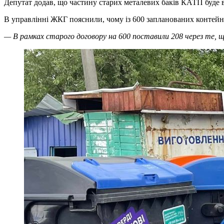
Депутат додав, що частину старих металевих баків КАТП буде в
В управлінні ЖКГ пояснили, чому із 600 запланованих контейне
— В рамках старого договору на 600 поставили 208 через те, щ