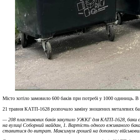
Місто хотіло замовило 600 баків при потребі у 1000 одиниць. В
21 травня КАТП-1628 розпочало заміну зношених металевих бак
— 208 пластикових баків закупило УЖКГ для КАТП-1628, баки єв
на вулиці Соборний майдан, 1. Вартість одного вживаного бака
ставитися до витрат. Максимум грошей на допомогу військовим!