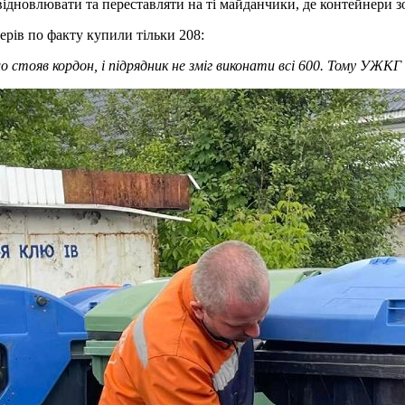
ідновлювати та переставляти на ті майданчики, де контейнери з
рів по факту купили тільки 208:
о стояв кордон, і підрядник не зміг виконати всі 600. Тому УЖ