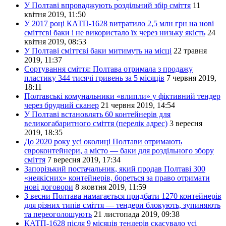
У Полтаві впроваджують роздільний збір сміття
11
квітня 2019, 11:50
У 2017 році КАТП-1628 витратило 2,5 млн грн на нові
сміттєві баки і не використало їх через низьку якість
24
квітня 2019, 08:53
У Полтаві сміттєві баки митимуть на місці
22 травня
2019, 11:37
Сортування сміття: Полтава отримала з продажу
пластику 344 тисячі гривень за 5 місяців
7 червня 2019,
18:11
Полтавські комунальники «влипли» у фіктивний тендер
через брудний сканер
21 червня 2019, 14:54
У Полтаві встановлять 60 контейнерів для
великогабаритного сміття (перелік адрес)
3 вересня
2019, 18:35
До 2020 року усі околиці Полтави отримають
євроконтейнери, а місто — баки для роздільного збору
сміття
7 вересня 2019, 17:34
Запорізький постачальник, який продав Полтаві 300
«неякісних» контейнерів, бореться за право отримати
нові договори
8 жовтня 2019, 11:59
З весни Полтава намагається придбати 1270 контейнерів
для різних типів сміття — тендери блокують, зупиняють
та переоголошують
21 листопада 2019, 09:38
КАТП-1628 після 9 місяців тендерів скасувало усі