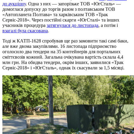
до аукціону
. Одна з них — запорізьке ТОВ «ЮгСталь» —
домоглася допуску до торгів разом з полтавським ТОВ
«Автопланета Полтава» та харківським ТОВ «Трак
Сервіс-2018». Через постійні скарги «ЮгСталі» та інших
учасників процедура
затягнулася до листопада
, а потім і
взагалі була скасована
.
Тоді ж КАТП-1628 спробував ще раз замовити такі самі баки,
але вже двома закупівлями. 16 листопада підприємство
оголосило два тендери на 35 контейнерів для портальних
сміттєвозів кожний. Загальна очікувана вартість склала 4,4
млн грн. На обидва тендери, окрім інших, заявилися «Трак
Сервіс-2018» і «ЮгСталь», однак їх скасували за 1,5 місяці.