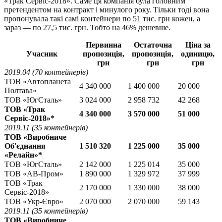
«Трак Сервіс-2018». Саме ця компанія була головним
претендентом на контракт і минулого року. Тільки тоді вона
пропонувала такі самі контейнери по 51 тис. грн кожен, а
зараз — по 27,5 тис. грн. Тобто на 46% дешевше.
Первинна
Остаточна
Ціна за
Учасник
пропозиція,
пропозиція,
одиницю,
грн
грн
грн
2019.04 (70 контейнерів)
ТОВ «Автопланета
4 340 000
1 400 000
20 000
Полтава»
ТОВ «ЮгСталь»
3 024 000
2 958 732
42 268
ТОВ «Трак
4 340 000
3 570 000
51 000
Сервіс-2018»*
2019.11 (35 контейнерів)
ТОВ «Виробниче
Об'єднання
1 510 320
1 225 000
35 000
«Релайн»*
ТОВ «ЮгСталь»
2 142 000
1 225 014
35 000
ТОВ «АВ-Пром»
1 890 000
1 329 972
37 999
ТОВ «Трак
2 170 000
1 330 000
38 000
Сервіс-2018»
ТОВ «Укр-Євро»
2 070 000
2 070 000
59 143
2019.11 (35 контейнерів)
ТОВ «Виробниче