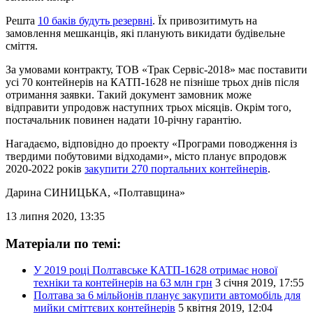
Решта
10 баків будуть резервні
. Їх привозитимуть на
замовлення мешканців, які планують викидати будівельне
сміття.
За умовами контракту, ТОВ «Трак Сервіс-2018» має поставити
усі 70 контейнерів на КАТП-1628 не пізніше трьох днів після
отримання заявки. Такий документ замовник може
відправити упродовж наступних трьох місяців. Окрім того,
постачальник повинен надати 10-річну гарантію.
Нагадаємо, відповідно до проекту «Програми поводження із
твердими побутовими відходами», місто планує впродовж
2020-2022 років
закупити 270 портальних контейнерів
.
Дарина СИНИЦЬКА
, «Полтавщина»
13 липня 2020, 13:35
Матеріали по темі:
У 2019 році Полтавське КАТП-1628 отримає нової
техніки та контейнерів на 63 млн грн
3 січня 2019, 17:55
Полтава за 6 мільйонів планує закупити автомобіль для
мийки сміттєвих контейнерів
5 квітня 2019, 12:04