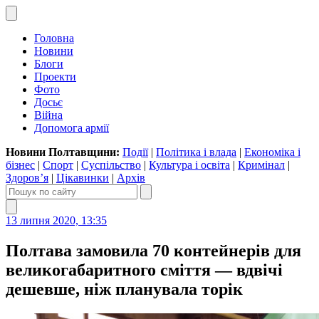
Головна
Новини
Блоги
Проекти
Фото
Досьє
Війна
Допомога армії
Новини Полтавщини:
Події
|
Політика і влада
|
Економіка і
бізнес
|
Спорт
|
Суспільство
|
Культура і освіта
|
Кримінал
|
Здоров’я
|
Цікавинки
|
Архів
13 липня 2020, 13:35
Полтава замовила 70 контейнерів для
великогабаритного сміття — вдвічі
дешевше, ніж планувала торік