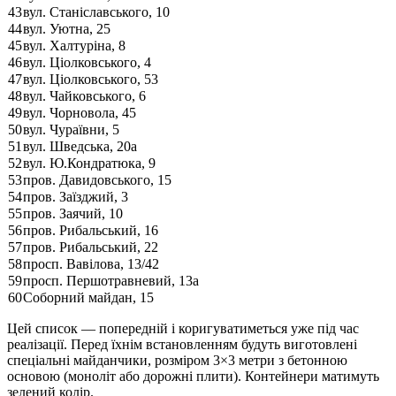
43
вул. Станіславського, 10
44
вул. Уютна, 25
45
вул. Халтуріна, 8
46
вул. Ціолковського, 4
47
вул. Ціолковського, 53
48
вул. Чайковського, 6
49
вул. Чорновола, 45
50
вул. Чураївни, 5
51
вул. Шведська, 20а
52
вул. Ю.Кондратюка, 9
53
пров. Давидовського, 15
54
пров. Заїзджий, 3
55
пров. Заячий, 10
56
пров. Рибальський, 16
57
пров. Рибальський, 22
58
просп. Вавілова, 13/42
59
просп. Першотравневий, 13а
60
Соборний майдан, 15
Цей список — попередній і коригуватиметься уже під час
реалізації. Перед їхнім встановленням будуть виготовлені
спеціальні майданчики, розміром 3×3 метри з бетонною
основою (моноліт або дорожні плити). Контейнери матимуть
зелений колір.