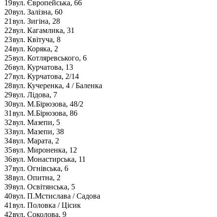
19
вул. Європейська, 66
20
вул. Залізна, 60
21
вул. Зигіна, 28
22
вул. Кагамлика, 31
23
вул. Квітуча, 8
24
вул. Коряка, 2
25
вул. Котляревського, 6
26
вул. Курчатова, 13
27
вул. Курчатова, 2/14
28
вул. Кучеренка, 4 / Баленка
29
вул. Лідова, 7
30
вул. М.Бірюзова, 48/2
31
вул. М.Бірюзова, 86
32
вул. Мазепи, 5
33
вул. Мазепи, 38
34
вул. Марата, 2
35
вул. Мироненка, 12
36
вул. Монастирська, 11
37
вул. Огнівська, 6
38
вул. Опитна, 2
39
вул. Освітянська, 5
40
вул. П.Мстислава / Садова
41
вул. Половка / Цісик
42
вул. Соколова, 9