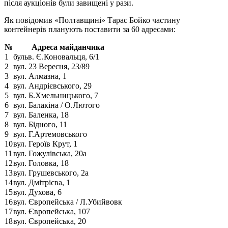
після аукціонів були завищені у рази.
Як повідомив «Полтавщині» Тарас Бойко частину
контейнерів планують поставити за 60 адресами:
№
Адреса майданчика
1
бульв. Є.Коновальця, 6/1
2
вул. 23 Вересня, 23/89
3
вул. Алмазна, 1
4
вул. Андрієвського, 29
5
вул. Б.Хмельницького, 7
6
вул. Балакіна / О.Лютого
7
вул. Баленка, 18
8
вул. Бідного, 11
9
вул. Г.Артемовського
10
вул. Героїв Крут, 1
11
вул. Гожулівська, 20а
12
вул. Головка, 18
13
вул. Грушевського, 2а
14
вул. Дмітрієва, 1
15
вул. Духова, 6
16
вул. Європейська / Л.Убийвовк
17
вул. Європейська, 107
18
вул. Європейська, 20