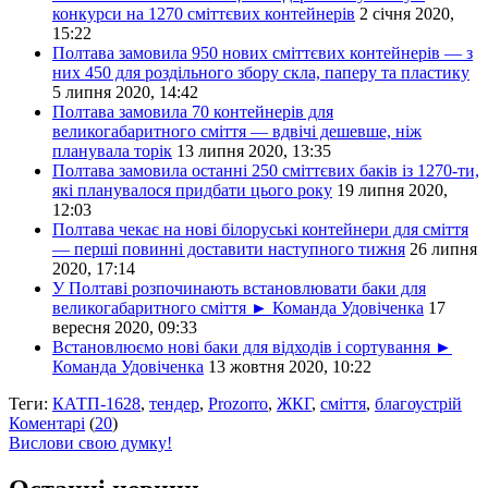
конкурси на 1270 сміттєвих контейнерів
2 січня 2020,
15:22
Полтава замовила 950 нових сміттєвих контейнерів — з
них 450 для роздільного збору скла, паперу та пластику
5 липня 2020, 14:42
Полтава замовила 70 контейнерів для
великогабаритного сміття — вдвічі дешевше, ніж
планувала торік
13 липня 2020, 13:35
Полтава замовила останні 250 сміттєвих баків із 1270-ти,
які планувалося придбати цього року
19 липня 2020,
12:03
Полтава чекає на нові білоруські контейнери для сміття
— перші повинні доставити наступного тижня
26 липня
2020, 17:14
У Полтаві розпочинають встановлювати баки для
великогабаритного сміття ► Команда Удовіченка
17
вересня 2020, 09:33
Встановлюємо нові баки для відходів і сортування ►
Команда Удовіченка
13 жовтня 2020, 10:22
Теги:
КАТП-1628
,
тендер
,
Prozorro
,
ЖКГ
,
сміття
,
благоустрій
Коментарі
(
20
)
Вислови свою думку!