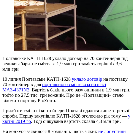
Полтавське КАТП-1628 уклало договір на 70 контейнерів під
великогабаритне сміття за 1,9 млн грн замість торішніх 3,6
млн грн
10 липня Полтавське КАТП-1628
уклало договір
на поставку
70 контейнерів для
портального сміттєвоза на шасі
МАЗ-4371N2
. Вартість баків цього разу оцінили в 1,9 млн грн,
тобто по 27,5 тис. грн кожний. Про це «Полтавщині» стало
відомо з порталу ProZorro.
Придбати сміттєві контейнери Полтаві вдалося лише з третьої
спроби. Першу закупівлю КАТП-1628 оголосило рік тому —
у
квітні 2019-го
. Тоді очікувана вартість склала 4,3 млн грн.
На конкурс заявилося 8 компаній, шість з яких
не допустили