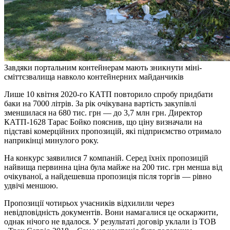
Завдяки портальним контейнерам мають зникнути міні-
сміттєзвалища навколо контейнерних майданчиків
Лише 10 квітня 2020-го КАТП повторило спробу придбати
баки на 7000 літрів. За рік очікувана вартість закупівлі
зменшилася на 680 тис. грн — до 3,7 млн грн. Директор
КАТП-1628 Тарас Бойко пояснив, що ціну визначали на
підставі комерційних пропозицій, які підприємство отримало
наприкінці минулого року.
На конкурс заявилися 7 компаній. Серед їхніх пропозицій
найвища первинна ціна була майже на 200 тис. грн менша від
очікуваної, а найдешевша пропозиція після торгів — рівно
удвічі меншою.
Пропозиції чотирьох учасників відхилили через
невідповідність документів. Вони намагалися це оскаржити,
однак нічого не вдалося. У результаті договір уклали із ТОВ