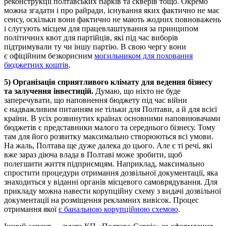
реконструкції полтавських парків та скверів тощо. Окремо
можна згадати і про райради, існування яких фактично не має
сенсу, оскільки вони фактично не мають жодних повноважень
і слугують місцем для працевлаштування за принципом
політичних квот для партійців, які під час виборів
підтримували ту чи іншу партію. В свою чергу вони
є офіційним безкорисним
могильником для поховання
бюджетних коштів
.
5) Організація сприятливого клімату для ведення бізнесу
та залучення інвестицій.
Думаю, що ніхто не буде
заперечувати, що наповнення бюджету під час війни
є надважливим питанням не тільки для Полтави, а й для всієї
країни. В усіх розвинутих країнах основними наповнювачами
бюджетів є представники малого та середнього бізнесу. Тому
там для його розвитку максимально створюються всі умови.
На жаль, Полтава ще дуже далека до цього. Але є ті речі, які
вже зараз діюча влада в Полтаві може зробити, щоб
полегшити життя підприємцям. Наприклад, максимально
спростити процедури отримання дозвільної документації, яка
знаходиться у віданні органів місцевого самоврядування. Для
прикладу можна навести корупційну схему з видачі дозвільної
документації на розміщення рекламних вивісок. Процес
отримання якої
є банальною корупційною схемою
.