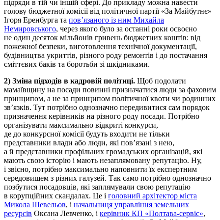
підряди в тій чи іншій сфері. До прикладу можна навести
голову бюджетної комісії від політичної партії «За Майбутнє»
Ігоря Еренбурга та
пов’язаного із ним Михайла
Немировського
, через якого було за останні роки освоєно
не один десяток мільйонів гривень бюджетних коштів: від
пожежної безпеки, виготовлення технічної документації,
будівництва укриттів, різного роду ремонтів і до постачання
сміттєвих баків та боротьби зі шкідниками.
2) Зміна підходів в кадровій політиці.
Щоб подолати
мамаївщину на посади повинні призначатися люди за фаховим
принципом, а не за принципом політичної квоти чи родинних
зв’язків. Тут потрібно однозначно передивитися сам порядок
призначення керівників на різного роду посади. Потрібно
організувати максимально відкриті конкурси,
де до конкурсної комісії будуть входити не тільки
представники влади або люди, які пов’язані з нею,
а й представники профільних громадських організацій, які
мають свою історію і мають незаплямовану репутацію. Ну,
і звісно, потрібно максимально наповнити їх експертним
середовищем з різних галузей. Так само потрібно однозначно
позбутися посадовців, які заплямували свою репутацію
в корупційних скандалах. Це і
головний архітектор міста
Микола Шевельов
, і
начальниця управління земельних
ресурсів
Оксана Левченко, і
керівник КП «Полтава-сервіс»
,