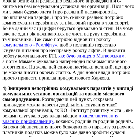
можна розпочати реалізацію реального впровадження е-
квитка на базі комунальної установи чи організації. Після чого
ми з вами будемо знати і про реальний пасажиропотік,
що впливає на тарифи, і про те, скільки реально потрібно
компенсувати перевізнику за пільговий проїзд в транспорті.
Бо на даний час ці цифри беруться буквально зі стелі. На чому
вже не один рік наживаються не чисті на руку перевізники
та чиновники. Так само потрібно відновити роботу
комунального «Ремліфту»
, щоб в полтавців перестало
існувати питання про несправну роботу ліфтів. Відновити
роботу комунального БТІ,
яке було знищено Матковським
,
а потім Мамаєм буквально напередодні повномасштабного
вторгнення. На жаль, цей список настільки великий, що про
це можна писати окрему статтю. А для нової влади потрібно
просто привести приклад прифронтового Харкова.
4) Знищення непотрібних комунальних паразитів у вигляді
комунальних установ, організацій та органів місцевого
самоврядування.
Розглядаючи цей пункт, яскравим
прикладом можна навести доцільність існування такої
комунальної організації, як КО «Інститут розвитку міста», яке
роками слугувало для влади місцем
працевлаштування
власних прибиральниць
, коханок, родичів та родичів родичів.
За роки фінансування цього безкорисного паразиту за рахунок
платників податків можна було вже давно зробити сучасні