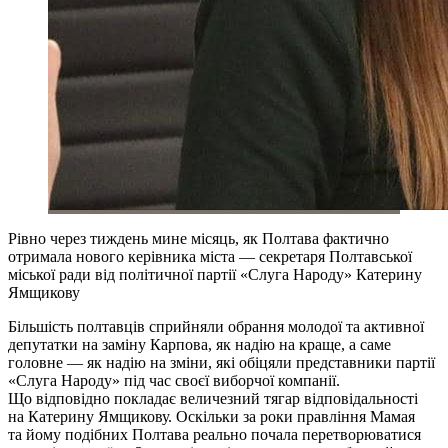
Рівно через тиждень мине місяць, як Полтава фактично
отримала нового керівника міста — секретаря Полтавської
міської ради від політичної партії «Слуга Народу» Катерину
Ямщикову
Більшість полтавців сприйняли обрання молодої та активної
депутатки на заміну Карпова, як надію на краще, а саме
головне — як надію на зміни, які обіцяли представники партії
«Слуга Народу» під час своєї виборчої компанії.
Що відповідно покладає величезний тягар відповідальності
на Катерину Ямщикову. Оскільки за роки правління Мамая
та йому подібних Полтава реально почала перетворюватися