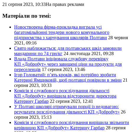
21 серпня 2023, 10:33
На правах реклами
Матеріали по темі:
Новостворена фірма-прокладка виграла усі
багатомільйонні тендери нового комунального
підприємства з харчування школярів Полтави
28 червня
2021, 09:16
Свято наближається: для полтавських шкіл замовили
мандарини по 74 грн/кг
24 листопада 2021, 09:28
Влада Полтави ініціювала службову перевірку
КП «Добробут» через завищені ціни на продукти для
переселенців
17 серпня 2023, 13:46
Ігор Головатий: п’ять кроків, які потрібно зробити
Катерині Ямщиковій, щоб полтавці повірили в зміни
21
серпня 2023, 10:33
Комісія зі службового розслідування діяльності
КП «Добробут» вирішила відсторонити директора
Катерину Гарбар
22 серпня 2023, 12:41
У Полтаві школярі отримували порції із недовагою:
результати розслідування діяльності КП «Добробут»
26
серпня 2023, 15:13
Комісія зі службового розслідування вирішила звільнити
керівницю КП «Добробут» Катерину Гарбар
28 серпня