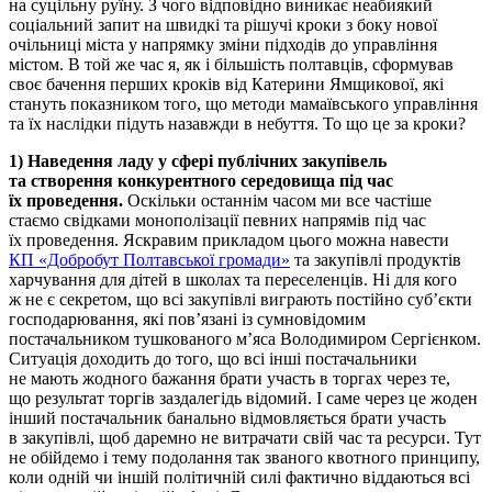
на суцільну руїну. З чого відповідно виникає неабиякий
соціальний запит на швидкі та рішучі кроки з боку нової
очільниці міста у напрямку зміни підходів до управління
містом. В той же час я, як і більшість полтавців, сформував
своє бачення перших кроків від Катерини Ямщикової, які
стануть показником того, що методи мамаївського управління
та їх наслідки підуть назавжди в небуття. То що це за кроки?
1) Наведення ладу у сфері публічних закупівель
та створення конкурентного середовища під час
їх проведення.
Оскільки останнім часом ми все частіше
стаємо свідками монополізації певних напрямів під час
їх проведення. Яскравим прикладом цього можна навести
КП «Добробут Полтавської громади»
та закупівлі продуктів
харчування для дітей в школах та переселенців. Ні для кого
ж не є секретом, що всі закупівлі виграють постійно суб’єкти
господарювання, які пов’язані із сумновідомим
постачальником тушкованого м’яса Володимиром Сергієнком.
Ситуація доходить до того, що всі інші постачальники
не мають жодного бажання брати участь в торгах через те,
що результат торгів заздалегідь відомий. І саме через це жоден
інший постачальник банально відмовляється брати участь
в закупівлі, щоб даремно не витрачати свій час та ресурси. Тут
не обійдемо і тему подолання так званого квотного принципу,
коли одній чи іншій політичній силі фактично віддаються всі