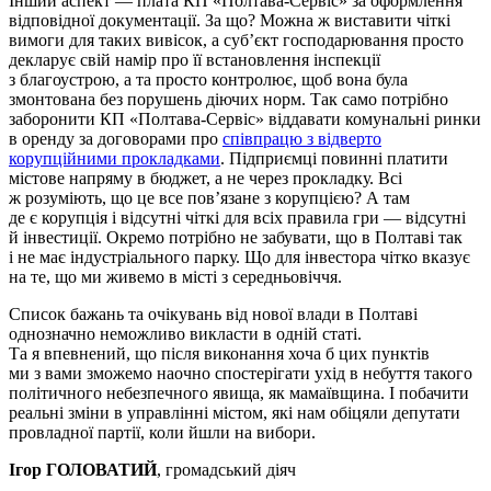
Інший аспект — плата КП «Полтава-Сервіс» за оформлення
відповідної документації. За що? Можна ж виставити чіткі
вимоги для таких вивісок, а суб’єкт господарювання просто
декларує свій намір про її встановлення інспекції
з благоустрою, а та просто контролює, щоб вона була
змонтована без порушень діючих норм. Так само потрібно
заборонити КП «Полтава-Сервіс» віддавати комунальні ринки
в оренду за договорами про
співпрацю з відверто
корупційними прокладками
. Підприємці повинні платити
містове напряму в бюджет, а не через прокладку. Всі
ж розуміють, що це все пов’язане з корупцією? А там
де є корупція і відсутні чіткі для всіх правила гри — відсутні
й інвестиції. Окремо потрібно не забувати, що в Полтаві так
і не має індустріального парку. Що для інвестора чітко вказує
на те, що ми живемо в місті з середньовіччя.
Список бажань та очікувань від нової влади в Полтаві
однозначно неможливо викласти в одній статі.
Та я впевнений, що після виконання хоча б цих пунктів
ми з вами зможемо наочно спостерігати ухід в небуття такого
політичного небезпечного явища, як мамаївщина. І побачити
реальні зміни в управлінні містом, які нам обіцяли депутати
провладної партії, коли йшли на вибори.
Ігор ГОЛОВАТИЙ
, громадський діяч