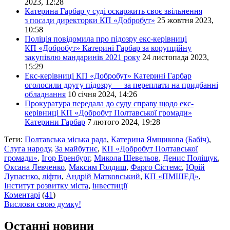
2023, 12:28
Катерина Гарбар у суді оскаржить своє звільнення
з посади директорки КП «Добробут»
25 жовтня 2023,
10:58
Поліція повідомила про підозру екс-керівниці
КП «Добробут» Катерині Гарбар за корупційну
закупівлю мандаринів 2021 року
24 листопада 2023,
15:29
Екс-керівниці КП «Добробут» Катерині Гарбар
оголосили другу підозру — за переплати на придбанні
обладнання
10 січня 2024, 14:26
Прокуратура передала до суду справу щодо екс-
керівниці КП «Добробут Полтавської громади»
Катерини Гарбар
7 лютого 2024, 19:28
Теги:
Полтавська міська рада
,
Катерина Ямщикова (Бабіч)
,
Слуга народу
,
За майбутнє
,
КП «Добробут Полтавської
громади»
,
Ігор Еренбург
,
Микола Шевельов
,
Денис Поліщук
,
Оксана Левченко
,
Максим Голдиш
,
Фарго Сістемс
,
Юрій
Лупаєнко
,
ліфти
,
Андрій Матковський
,
КП «ПМШЕД»
,
Інститут розвитку міста
,
інвестиції
Коментарі
(
41
)
Вислови свою думку!
Останні новини