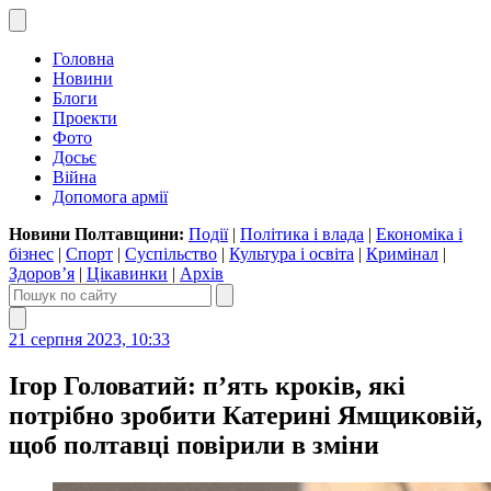
Головна
Новини
Блоги
Проекти
Фото
Досьє
Війна
Допомога армії
Новини Полтавщини:
Події
|
Політика і влада
|
Економіка і
бізнес
|
Спорт
|
Суспільство
|
Культура і освіта
|
Кримінал
|
Здоров’я
|
Цікавинки
|
Архів
21 серпня 2023, 10:33
Ігор Головатий: п’ять кроків, які
потрібно зробити Катерині Ямщиковій,
щоб полтавці повірили в зміни