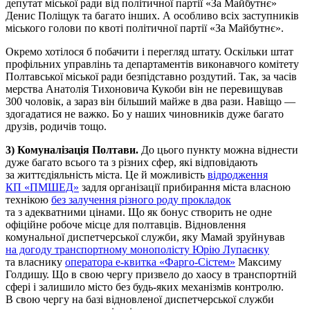
депутат міської ради від політичної партії «За Майбутнє»
Денис Поліщук та багато інших. А особливо всіх заступників
міського голови по квоті політичної партії «За Майбутнє».
Окремо хотілося б побачити і перегляд штату. Оскільки штат
профільних управлінь та департаментів виконавчого комітету
Полтавської міської ради безпідставно роздутий. Так, за часів
мерства Анатолія Тихоновича Кукоби він не перевищував
300 чоловік, а зараз він більший майже в два рази. Навіщо —
здогадатися не важко. Бо у наших чиновників дуже багато
друзів, родичів тощо.
3) Комуналізація Полтави.
До цього пункту можна віднести
дуже багато всього та з різних сфер, які відповідають
за життєдіяльність міста. Це й можливість
відродження
КП «ПМШЕД»
задля організації прибирання міста власною
технікою
без залучення різного роду прокладок
та з адекватними цінами. Що як бонус створить не одне
офіційне робоче місце для полтавців. Відновлення
комунальної диспетчерської служби, яку Мамай зруйнував
на догоду транспортному монополісту Юрію Лупаєнку
та власнику
оператора е-квитка «Фарго-Сістем»
Максиму
Голдишу. Що в свою чергу призвело до хаосу в транспортній
сфері і залишило місто без будь-яких механізмів контролю.
В свою чергу на базі відновленої диспетчерської служби