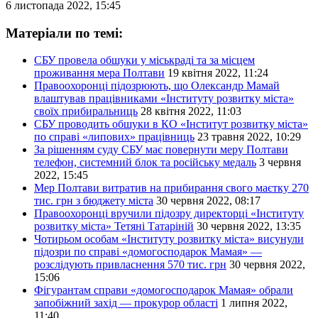
6 листопада 2022, 15:45
Матеріали по темі:
СБУ провела обшуки у міськраді та за місцем
проживання мера Полтави
19 квітня 2022, 11:24
Правоохоронці підозрюють, що Олександр Мамай
влаштував працівниками «Інституту розвитку міста»
своїх прибиральниць
28 квітня 2022, 11:03
СБУ проводить обшуки в КО «Інститут розвитку міста»
по справі «липових» працівниць
23 травня 2022, 10:29
За рішенням суду СБУ має повернути меру Полтави
телефон, системний блок та російську медаль
3 червня
2022, 15:45
Мер Полтави витратив на прибирання свого маєтку 270
тис. грн з бюджету міста
30 червня 2022, 08:17
Правоохоронці вручили підозру директорці «Інституту
розвитку міста» Тетяні Татаріній
30 червня 2022, 13:35
Чотирьом особам «Інституту розвитку міста» висунули
підозри по справі «домогосподарок Мамая» —
розслідують привласнення 570 тис. грн
30 червня 2022,
15:06
Фігурантам справи «домогосподарок Мамая» обрали
запобіжний захід — прокурор області
1 липня 2022,
11:40