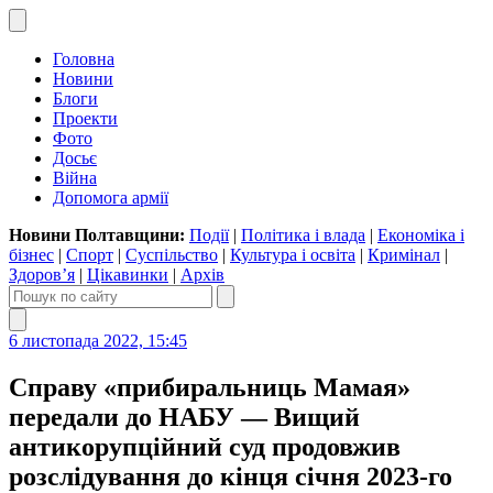
Головна
Новини
Блоги
Проекти
Фото
Досьє
Війна
Допомога армії
Новини Полтавщини:
Події
|
Політика і влада
|
Економіка і
бізнес
|
Спорт
|
Суспільство
|
Культура і освіта
|
Кримінал
|
Здоров’я
|
Цікавинки
|
Архів
6 листопада 2022, 15:45
Справу «прибиральниць Мамая»
передали до НАБУ — Вищий
антикорупційний суд продовжив
розслідування до кінця січня 2023-го