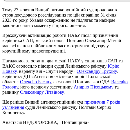
Тому 27 жовтня Вищий антикорупційний суд продовжив
строк досудового розслідування по цій справі до 31 січня
2023-го року. Ухвала оскарженню не підлягає та набирає
законної сили з моменту її проголошення.
Враховуючи активізацію роботи НАБУ після призначення
керівника САП, міський голова Полтави Олександр Мамай
має всі шанси найближчим часом отримати підозру у
корупційному правопорушенні.
Нагадаємо, за останні два місяці НАБУ у співпраці з САП та
ВАКС оголосило підозри судді Ленінського райсуду
Юрію
Новаку
, нардепу від «Слуги народу»
Олександру Трухіну
,
керівнику ДП «Агентство місцевих доріг Полтавської
області»
Олексію Басану
, екс-голові Полтавської ОДА
Валерію
Головку
, його першому заступнику
Андрію Пісоцькому
та
раднику
Олександру Літвінову
.
Ще раніше Вищий антикорупційний суд
призначив 7 років
ув’язнення
судді Ленінського райсуду Полтави Сергію
Кононенку.
Анастасія НЕДОГОРСЬКА
, «Полтавщина»