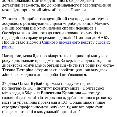
до Національного антикорупційного бюро України —
детективи вважають, що до кримінального правопорушення
може бути причетний міський голова Полтави
27 жовтня Вищий антикорупційний суд продовжив термін
досудового розслідування справи «прибиральниць Мамая».
Раніше розгляд цієї кримінальної справи перейшов з
Октябрського районного до спеціалізованого суду, бо за
підслідністю справу передали від поліції Полтави до НАБУ.
Про це стало відомо з
Єдиного державного реєстру судових
рішень
.
Нагадаємо, мова йде про відкрите ще наприкінці минулого
року кримінальне провадження. За версією слідчих, тодішня
директорка комунальної організації «Інститут розвитку міста»
Тетяна Татаріна
оформила співробітницями закладу двох
жінок, які жодного дня на роботі не з’являлися.
37-річна
Ольга Кубай
отримала посаду експертки
по програмах КО «Інститут розвитку міста» Полтавської
міськради, а 56-річна
Валентина Кропивна
— посаду
головної фахівчині з інтегрованого, урбаністичного розвитку
міста та управління проектами в КО. Обидві мають лише
середню (професійно-технічну) освіту, але все одно були
працевлаштовані в комунальній організації.