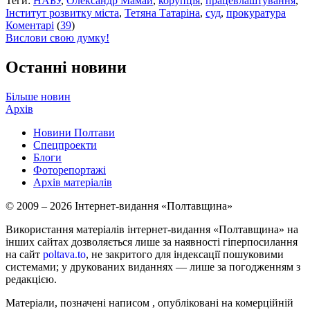
Теги:
НАБУ
,
Олександр Мамай
,
корупція
,
працевлаштування
,
Інститут розвитку міста
,
Тетяна Татаріна
,
суд
,
прокуратура
Коментарі
(
39
)
Вислови свою думку!
Останні новини
Більше новин
Архів
Новини Полтави
Спецпроекти
Блоги
Фоторепортажі
Архів матеріалів
© 2009 – 2026 Інтернет-видання «Полтавщина»
Використання матеріалів інтернет-видання «Полтавщина» на
інших сайтах дозволяється лише за наявності гіперпосилання
на сайт
poltava.to
, не закритого для індексації пошуковими
системами; у друкованих виданнях — лише за погодженням з
редакцією.
Матеріали, позначені написом
, опубліковані на комерційній