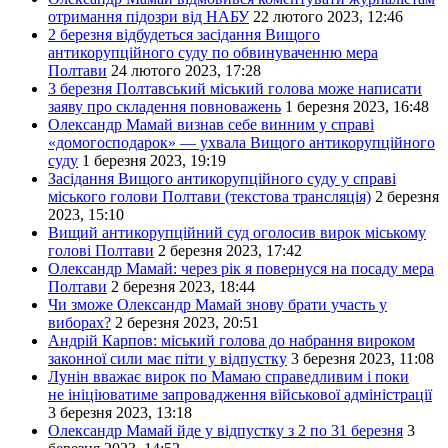
отримання підозри від НАБУ
22 лютого 2023, 12:46
2 березня відбудеться засідання Вищого
антикорупційного суду по обвинуваченню мера
Полтави
24 лютого 2023, 17:28
3 березня Полтавський міський голова може написати
заяву про складення повноважень
1 березня 2023, 16:48
Олександр Мамай визнав себе винним у справі
«домогосподарок» — ухвала Вищого антикорупційного
суду
1 березня 2023, 19:19
Засідання Вищого антикорупційного суду у справі
міського голови Полтави (текстова трансляція)
2 березня
2023, 15:10
Вищий антикорупційний суд оголосив вирок міському
голові Полтави
2 березня 2023, 17:42
Олександр Мамай: через рік я повернуся на посаду мера
Полтави
2 березня 2023, 18:44
Чи зможе Олександр Мамай знову брати участь у
виборах?
2 березня 2023, 20:51
Андрій Карпов: міський голова до набрання вироком
законної сили має піти у відпустку
3 березня 2023, 11:08
Лунін вважає вирок по Мамаю справедливим і поки
не ініціюватиме запровадження військової адміністрації
3 березня 2023, 13:18
Олександр Мамай йде у відпустку з 2 по 31 березня
3