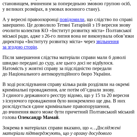
становищем, вчиненим за попередньою змовою групою осіб,
у великих розмірах, в умовах воєнного стану).
А у вересні правоохоронці
повідомили
, що слідство по справі
завершено. Це дозволило Тетяні Татаріній з 19 вересня знову
очолити колектив КО «Інститут розвитку міста» Полтавської
міської ради, адже з 26-го липня вона не виконувала обов’язки
директора «Інституту розвитку міста» через
звільнення
за згодою сторін
.
Після завершення слідства матеріали справи мали б доволі
швидко передані до суду, але цього досі не відбулося.
Натомість у жовтні справу за підслідністю передали
до Національного антикорупційного бюро України.
В ході розслідування справу кілька разів розділяли на окремі
кримінальні провадження, але потім об’єднали знову.
З єдиного державного реєстру відомо, що у 15 та 20 вересня
з існуючого провадження було виокремлено ще два. В них
розслідується єдине кримінальне правопорушення,
до вчинення якого може бути причетний Полтавський міський
голова
Олександр Мамай
.
Зокрема в матеріалах справи вказано, що
«…Досліджені
матеріали підтверджують, що у органу досудового