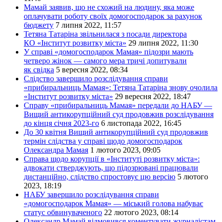
Мамай заявив, що не схожий на людину, яка може
оплачувати роботу своїх домогосподарок за рахунок
бюджету
7 липня 2022, 11:57
Тетяна Татаріна звільнилася з посади директора
КО «Інститут розвитку міста»
29 липня 2022, 11:30
У справі «домогосподарок Мамая» підозри мають
четверо жінок — самого мера тричі допитували
як свідка
5 вересня 2022, 08:34
Слідство завершило розслідування справи
«прибиральниць Мамая»: Тетяна Татаріна знову очолила
«Інститут розвитку міста»
29 вересня 2022, 18:47
Справу «прибиральниць Мамая» передали до НАБУ —
Вищий антикорупційний суд продовжив розслідування
до кінця січня 2023-го
6 листопада 2022, 16:45
До 30 квітня Вищий антикорупційний суд продовжив
термін слідства у справі щодо домогосподарок
Олександра Мамая
1 лютого 2023, 09:05
Справа щодо корупції в «Інституті розвитку міста»:
адвокати стверджують, що підозрювані працювали
дистанційно, слідство спростовує цю версію
5 лютого
2023, 18:19
НАБУ завершило розслідування справи
«домогосподарок Мамая» — міський голова набуває
статус обвинуваченого
22 лютого 2023, 08:14
Олександр Мамай відмовився коментувати журналістам