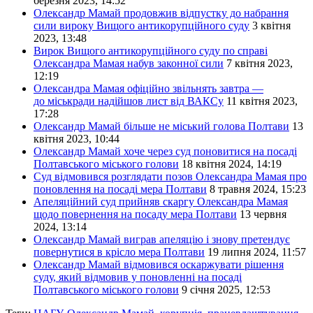
березня 2023, 14:52
Олександр Мамай продовжив відпустку до набрання
сили вироку Вищого антикорупційного суду
3 квітня
2023, 13:48
Вирок Вищого антикорупційного суду по справі
Олександра Мамая набув законної сили
7 квітня 2023,
12:19
Олександра Мамая офіційно звільнять завтра —
до міськради надійшов лист від ВАКСу
11 квітня 2023,
17:28
Олександр Мамай більше не міський голова Полтави
13
квітня 2023, 10:44
Олександр Мамай хоче через суд поновитися на посаді
Полтавського міського голови
18 квітня 2024, 14:19
Суд відмовився розглядати позов Олександра Мамая про
поновлення на посаді мера Полтави
8 травня 2024, 15:23
Апеляційний суд прийняв скаргу Олександра Мамая
щодо повернення на посаду мера Полтави
13 червня
2024, 13:14
Олександр Мамай виграв апеляцію і знову претендує
повернутися в крісло мера Полтави
19 липня 2024, 11:57
Олександр Мамай відмовився оскаржувати рішення
суду, який відмовив у поновленні на посаді
Полтавського міського голови
9 січня 2025, 12:53