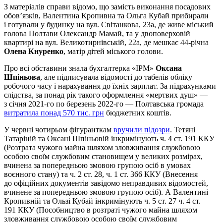
З матеріалів справи відомо, що замість виконання посадових
обов’язків, Валентина Кропивна та Ольга Кубай прибирали
і готували у будинку на вул. Світанкова, 23а, де живе міський
голова Полтави Олександр Мамай, та у двоповерховій
квартирі на вул. Великотирнівській, 22а, де мешкає 44-річна
Олена Кнуренко
, матір дітей міського голови.
Про всі обставини знала бухгалтерка «ІРМ»
Оксана
Шпіньова
, але підписувала відомості до табелів обліку
робочого часу і нарахування до їхніх зарплат. За підрахунками
слідства, за понад рік такого оформлення «мертвих душ» —
з січня 2021-го по березень 2022-го — Полтавська громада
витратила понад 570 тис. грн
бюджетних коштів.
У червні чотирьом фігуранткам
вручили підозри
. Тетяні
Татаріній та Оксані Шпіньовій інкримінують ч. 4 ст. 191 ККУ
(Розтрата чужого майна шляхом зловживання службовою
особою своїм службовим становищем у великих розмірах,
вчинена за попередньою змовою групою осіб в умовах
воєнного стану) та ч. 2 ст. 28, ч. 1 ст. 366 ККУ (Внесення
до офіційних документів завідомо неправдивих відомостей,
вчинене за попередньою змовою групою осіб). А Валентині
Кропивній та Ользі Кубай інкримінують ч. 5 ст. 27 ч. 4 ст.
191 ККУ (Пособництво в розтраті чужого майна шляхом
зловживання службовою особою своїм службовим