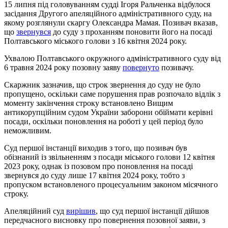
15 липня під головуванням судді Ігоря Ральченка відбулося
засідання Другого апеляційного адміністративного суду, на
якому розглянули скаргу Олександра Мамая. Позивач вказав,
що
звернувся
до суду з проханням поновити його на посаді
Полтавського міського голови з 16 квітня 2024 року.
Ухвалою Полтавського окружного адміністративного суду від
6 травня 2024 року позовну заяву
повернуто
позивачу.
Скаржник зазначив, що строк звернення до суду не було
пропущено, оскільки саме порушення прав розпочало відлік з
моменту закінчення строку встановлено Вищим
антикорупційним судом України заборони обіймати керівні
посади, оскільки поновлення на роботі у цей період було
неможливим.
Суд першої інстанції виходив з того, що позивач був
обізнаний із звільненням з посади міського голови 12 квітня
2023 року, однак із позовом про поновлення на посаді
звернувся до суду лише 17 квітня 2024 року, тобто з
пропуском встановленого процесуальним законом місячного
строку.
Апеляційний суд
вирішив
, що суд першої інстанції дійшов
передчасного висновку про повернення позовної заяви, з