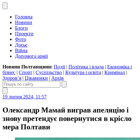
Головна
Новини
Блоги
Проекти
Фото
Досьє
Війна
Допомога армії
Новини Полтавщини:
Події
|
Політика і влада
|
Економіка і
бізнес
|
Спорт
|
Суспільство
|
Культура і освіта
|
Кримінал
|
Здоров’я
|
Цікавинки
|
Архів
19 липня 2024, 11:57
Олександр Мамай виграв апеляцію і
знову претендує повернутися в крісло
мера Полтави