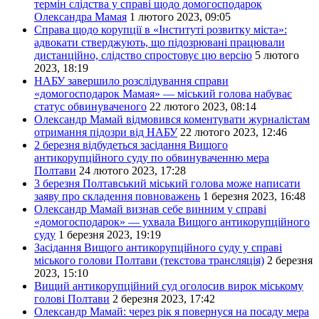
термін слідства у справі щодо домогосподарок
Олександра Мамая
1 лютого 2023, 09:05
Справа щодо корупції в «Інституті розвитку міста»:
адвокати стверджують, що підозрювані працювали
дистанційно, слідство спростовує цю версію
5 лютого
2023, 18:19
НАБУ завершило розслідування справи
«домогосподарок Мамая» — міський голова набуває
статус обвинуваченого
22 лютого 2023, 08:14
Олександр Мамай відмовився коментувати журналістам
отримання підозри від НАБУ
22 лютого 2023, 12:46
2 березня відбудеться засідання Вищого
антикорупційного суду по обвинуваченню мера
Полтави
24 лютого 2023, 17:28
3 березня Полтавський міський голова може написати
заяву про складення повноважень
1 березня 2023, 16:48
Олександр Мамай визнав себе винним у справі
«домогосподарок» — ухвала Вищого антикорупційного
суду
1 березня 2023, 19:19
Засідання Вищого антикорупційного суду у справі
міського голови Полтави (текстова трансляція)
2 березня
2023, 15:10
Вищий антикорупційний суд оголосив вирок міському
голові Полтави
2 березня 2023, 17:42
Олександр Мамай: через рік я повернуся на посаду мера