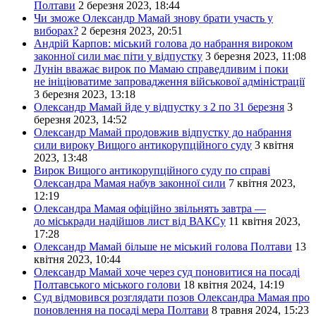
Полтави
2 березня 2023, 18:44
Чи зможе Олександр Мамай знову брати участь у
виборах?
2 березня 2023, 20:51
Андрій Карпов: міський голова до набрання вироком
законної сили має піти у відпустку
3 березня 2023, 11:08
Лунін вважає вирок по Мамаю справедливим і поки
не ініціюватиме запровадження військової адміністрації
3 березня 2023, 13:18
Олександр Мамай йде у відпустку з 2 по 31 березня
3
березня 2023, 14:52
Олександр Мамай продовжив відпустку до набрання
сили вироку Вищого антикорупційного суду
3 квітня
2023, 13:48
Вирок Вищого антикорупційного суду по справі
Олександра Мамая набув законної сили
7 квітня 2023,
12:19
Олександра Мамая офіційно звільнять завтра —
до міськради надійшов лист від ВАКСу
11 квітня 2023,
17:28
Олександр Мамай більше не міський голова Полтави
13
квітня 2023, 10:44
Олександр Мамай хоче через суд поновитися на посаді
Полтавського міського голови
18 квітня 2024, 14:19
Суд відмовився розглядати позов Олександра Мамая про
поновлення на посаді мера Полтави
8 травня 2024, 15:23