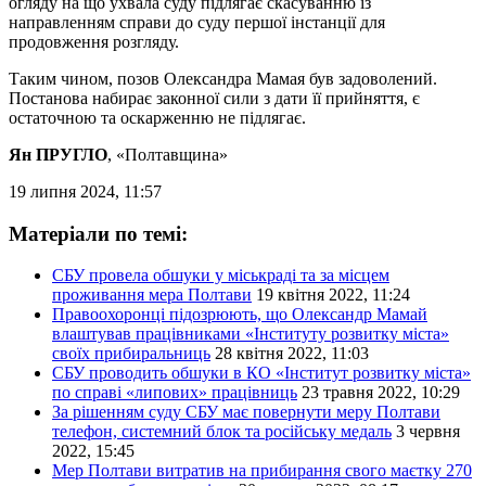
огляду на що ухвала суду підлягає скасуванню із
направленням справи до суду першої інстанції для
продовження розгляду.
Таким чином, позов Олександра Мамая був задоволений.
Постанова набирає законної сили з дати її прийняття, є
остаточною та оскарженню не підлягає.
Ян ПРУГЛО
, «Полтавщина»
19 липня 2024, 11:57
Матеріали по темі:
СБУ провела обшуки у міськраді та за місцем
проживання мера Полтави
19 квітня 2022, 11:24
Правоохоронці підозрюють, що Олександр Мамай
влаштував працівниками «Інституту розвитку міста»
своїх прибиральниць
28 квітня 2022, 11:03
СБУ проводить обшуки в КО «Інститут розвитку міста»
по справі «липових» працівниць
23 травня 2022, 10:29
За рішенням суду СБУ має повернути меру Полтави
телефон, системний блок та російську медаль
3 червня
2022, 15:45
Мер Полтави витратив на прибирання свого маєтку 270