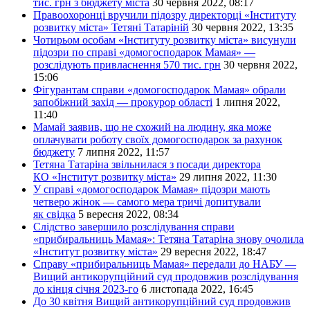
тис. грн з бюджету міста
30 червня 2022, 08:17
Правоохоронці вручили підозру директорці «Інституту
розвитку міста» Тетяні Татаріній
30 червня 2022, 13:35
Чотирьом особам «Інституту розвитку міста» висунули
підозри по справі «домогосподарок Мамая» —
розслідують привласнення 570 тис. грн
30 червня 2022,
15:06
Фігурантам справи «домогосподарок Мамая» обрали
запобіжний захід — прокурор області
1 липня 2022,
11:40
Мамай заявив, що не схожий на людину, яка може
оплачувати роботу своїх домогосподарок за рахунок
бюджету
7 липня 2022, 11:57
Тетяна Татаріна звільнилася з посади директора
КО «Інститут розвитку міста»
29 липня 2022, 11:30
У справі «домогосподарок Мамая» підозри мають
четверо жінок — самого мера тричі допитували
як свідка
5 вересня 2022, 08:34
Слідство завершило розслідування справи
«прибиральниць Мамая»: Тетяна Татаріна знову очолила
«Інститут розвитку міста»
29 вересня 2022, 18:47
Справу «прибиральниць Мамая» передали до НАБУ —
Вищий антикорупційний суд продовжив розслідування
до кінця січня 2023-го
6 листопада 2022, 16:45
До 30 квітня Вищий антикорупційний суд продовжив