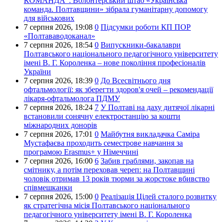
КОМАНДА":
Волонтерський штаб «Українська
команда. Полтавщини» зібрала гуманітарну допомогу
для військових
7 серпня 2026,
19:08
0
Підсумки роботи КП ПОР
«Полтававодоканал»
7 серпня 2026,
18:54
0
Випускники-бакалаври
Полтавського національного педагогічного університету
імені В. Г. Короленка – нове покоління професіоналів
України
7 серпня 2026,
18:39
0
До Всесвітнього дня
офтальмології: як зберегти здоров'я очей – рекомендації
лікаря-офтальмолога ПДМУ
7 серпня 2026,
18:24
7
У Полтаві на даху дитячої лікарні
встановили сонячну електростанцію за кошти
міжнародних донорів
7 серпня 2026,
17:01
0
Майбутня викладачка Саміра
Мустафаєва проходить семестрове навчання за
програмою Erasmus+ у Німеччині
7 серпня 2026,
16:00
6
Забив граблями, закопав на
смітнику, а потім переховав череп: на Полтавщині
чоловік отримав 13 років тюрми за жорстоке вбивство
співмешканки
7 серпня 2026,
15:00
0
Реалізація Цілей сталого розвитку
як стратегічна місія Полтавського національного
педагогічного університету імені В. Г. Короленка