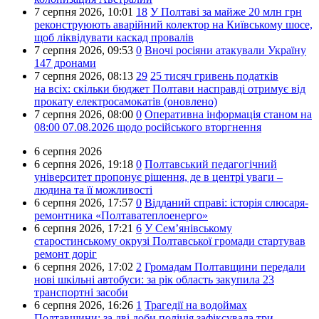
7 серпня 2026,
10:01
18
У Полтаві за майже 20 млн грн
реконструюють аварійний колектор на Київському шосе,
щоб ліквідувати каскад провалів
7 серпня 2026,
09:53
0
Вночі росіяни атакували Україну
147 дронами
7 серпня 2026,
08:13
29
25 тисяч гривень податків
на всіх: скільки бюджет Полтави насправді отримує від
прокату електросамокатів (оновлено)
7 серпня 2026,
08:00
0
Оперативна інформація станом на
08:00 07.08.2026 щодо російського вторгнення
6 серпня 2026
6 серпня 2026,
19:18
0
Полтавський педагогічний
університет пропонує рішення, де в центрі уваги –
людина та її можливості
6 серпня 2026,
17:57
0
Відданий справі: історія слюсаря-
ремонтника «Полтаватеплоенерго»
6 серпня 2026,
17:21
6
У Сем’янівському
старостинському окрузі Полтавської громади стартував
ремонт доріг
6 серпня 2026,
17:02
2
Громадам Полтавщини передали
нові шкільні автобуси: за рік область закупила 23
транспортні засоби
6 серпня 2026,
16:26
1
Трагедії на водоймах
Полтавщини: за дві доби поліція зафіксувала три