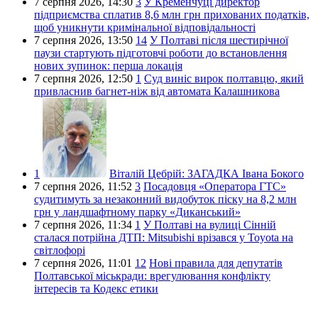
7 серпня 2026,
14:30
3
У Кременчуці директор
підприємства сплатив 8,6 млн грн прихованих податків,
щоб уникнути кримінальної відповідальності
7 серпня 2026,
13:50
14
У Полтаві після шестирічної
паузи стартують підготовчі роботи до встановлення
нових зупинок: перша локація
7 серпня 2026,
12:50
1
Суд виніс вирок полтавцю, який
привласнив багнет-ніж від автомата Калашникова
1
Віталій Цебрій:
ЗАГАДКА Івана Бокого
7 серпня 2026,
11:52
3
Посадовця «Оператора ГТС»
судитимуть за незаконний видобуток піску на 8,2 млн
грн у ландшафтному парку «Диканський»
7 серпня 2026,
11:34
1
У Полтаві на вулиці Сінній
сталася потрійна ДТП: Mitsubishi врізався у Toyota на
світлофорі
7 серпня 2026,
11:01
12
Нові правила для депутатів
Полтавської міськради: врегулювання конфлікту
інтересів та Кодекс етики