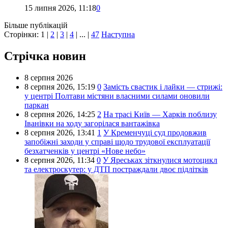
15 липня 2026, 11:18
0
Більше публікацій
Сторінки:
1
|
2
|
3
|
4
| ... |
47
Наступна
Стрічка новин
8 серпня 2026
8 серпня 2026,
15:19
0
Замість свастик і лайки — стрижі:
у центрі Полтави містяни власними силами оновили
паркан
8 серпня 2026,
14:25
2
На трасі Київ — Харків поблизу
Іванівки на ходу загорілася вантажівка
8 серпня 2026,
13:41
1
У Кременчуці суд продовжив
запобіжні заходи у справі щодо трудової експлуатації
безхатченків у центрі «Нове небо»
8 серпня 2026,
11:34
0
У Яреськах зіткнулися мотоцикл
та електроскутер: у ДТП постраждали двоє підлітків