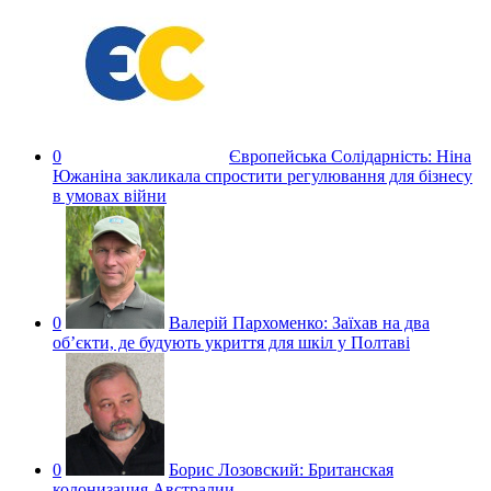
0
Європейська Солідарність:
Ніна
Южаніна закликала спростити регулювання для бізнесу
в умовах війни
0
Валерій Пархоменко:
Заїхав на два
об’єкти, де будують укриття для шкіл у Полтаві
0
Борис Лозовский:
Британская
колонизация Австралии