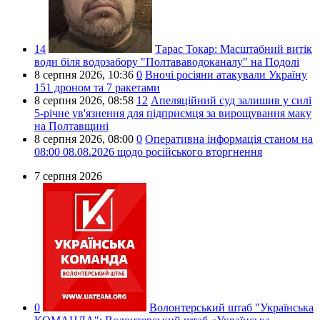
14
Тарас Токар:
Масштабний витік
води біля водозабору "Полтававодоканалу" на Подолі
8 серпня 2026,
10:36
0
Вночі росіяни атакували Україну
151 дроном та 7 ракетами
8 серпня 2026,
08:58
12
Апеляційний суд залишив у силі
5-річне ув'язнення для підприємця за вирощування маку
на Полтавщині
8 серпня 2026,
08:00
0
Оперативна інформація станом на
08:00 08.08.2026 щодо російського вторгнення
7 серпня 2026
0
Волонтерський штаб "Українська