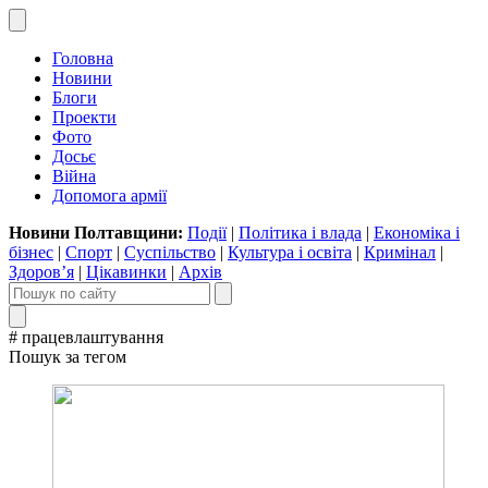
Головна
Новини
Блоги
Проекти
Фото
Досьє
Війна
Допомога армії
Новини Полтавщини:
Події
|
Політика і влада
|
Економіка і
бізнес
|
Спорт
|
Суспільство
|
Культура і освіта
|
Кримінал
|
Здоров’я
|
Цікавинки
|
Архів
# працевлаштування
Пошук за тегом