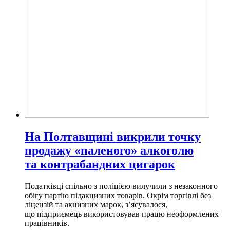
На Полтавщині викрили точку
продажу «паленого» алкоголю
та контрабандних цигарок
Податківці спільно з поліцією вилучили з незаконного
обігу партію підакцизних товарів. Окрім торгівлі без
ліцензій та акцизних марок, з’ясувалося,
що підприємець використовував працю неоформлених
працівників.