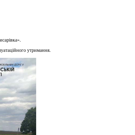
сарівка».
луатаційного утримання.