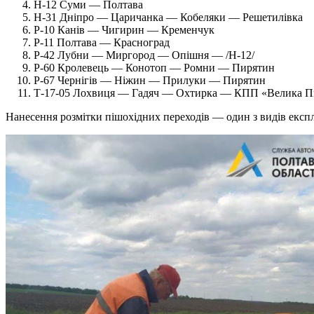
Н-12 Суми — Полтава
Н-31 Дніпро — Царичанка — Кобеляки — Решетилівка
Р-10 Канів — Чигирин — Кременчук
Р-11 Полтава — Красноград
Р-42 Лубни — Миргород — Опішня — /Н-12/
Р-60 Кролевець — Конотоп — Ромни — Пирятин
Р-67 Чернігів — Ніжин — Прилуки — Пирятин
Т-17-05 Лохвиця — Гадяч — Охтирка — КПП «Велика Пи
Нанесення розмітки пішохідних переходів — один з видів експ