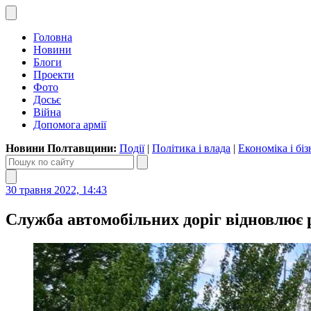
Головна
Новини
Блоги
Проекти
Фото
Досьє
Війна
Допомога армії
Новини Полтавщини:
Події
|
Політика і влада
|
Економіка і біз
30 травня 2022, 14:43
Служба автомобільних доріг відновлює 