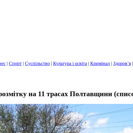
нес
|
Спорт
|
Суспільство
|
Культура і освіта
|
Кримінал
|
Здоров’я
розмітку на 11 трасах Полтавщини (спис