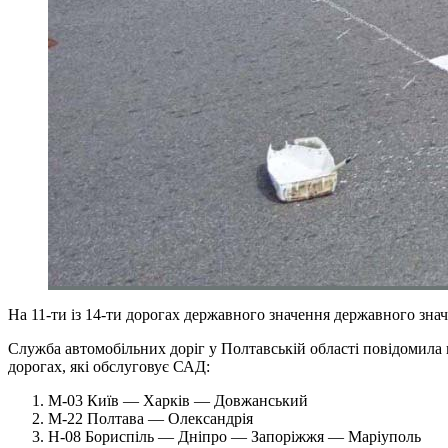
На 11-ти із 14-ти дорогах державного значення державного зна
Служба автомобільних доріг у Полтавській області повідомила 
дорогах, які обслуговує САД:
М-03 Київ — Харків — Довжанський
М-22 Полтава — Олександрія
Н-08 Бориспіль — Дніпро — Запоріжжя — Маріуполь