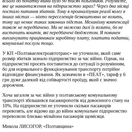
всього до початку війни було 90 тисяч пільговиків. Розумієте,
яке це навантаження на підприємство зараз? Через два місяці
постало питання збитків. Тому я проаналізував реалії колег в
інших містах — ніхто переселенців безкоштовно не возить,
тому що немає таких законних підстав. Механізму компенсації
також не передбачено. Ми не можемо далі їх возити, бо не
вистачить коштів, які передбачені бюджетом. Я повинен
виплачувати працівникам заробітну плату, платити податки,
комунальні послуги тощо.
У КП «Полтаваелектроавтотранс» не уточнили, який саме
розмір збитків зазнало підприємство за час війни. Однак, на
підприємстві просять поставитися до ситуації із розумінням,
бо для нормального функціонування транспорту потрібне
відповідне фінансування. Як зазначили в «ПЕАТ», тариф у 6
грн дуже далекий від собівартості проїзду, який є значно
дорожчим.
Хоча загалом за час війни у полтавському комунальному
транспорті збільшився пасажиропотік від довоєнного стану на
10%. На підприємстві не уточнили скільки пасажирів
перевозять, але відомо що до війни комунальне підприємство
перевозили близько мільйона пасажирів щомісяця.
Микола ЛИСОГОР
, «Полтавщина»