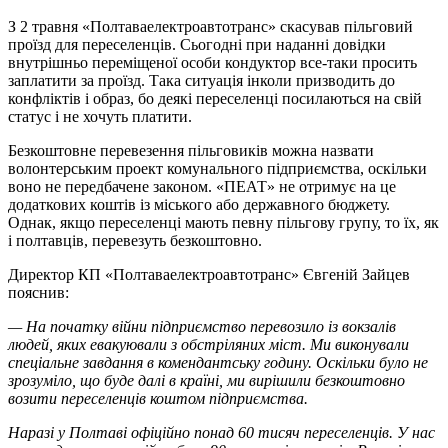
З 2 травня «Полтаваелектроавтотранс» скасував пільговий
проїзд для переселенців. Сьогодні при наданні довідки
внутрішньо переміщеної особи кондуктор все-таки просить
заплатити за проїзд. Така ситуація інколи призводить до
конфліктів і образ, бо деякі переселенці посилаються на свій
статус і не хочуть платити.
Безкоштовне перевезення пільговиків можна назвати
волонтерським проект комунального підприємства, оскільки
воно не передбачене законом. «ПЕАТ» не отримує на це
додаткових коштів із міського або державного бюджету.
Однак, якщо переселенці мають певну пільгову групу, то їх, як
і полтавців, перевезуть безкоштовно.
Директор КП «Полтаваелектроавтотранс» Євгеній Зайцев
пояснив:
— На початку війни підприємство перевозило із вокзалів
людей, яких евакуювали з обстріляних міст. Ми виконували
спеціальне завдання в комендантську годину. Оскільки було не
зрозуміло, що буде далі в країні, ми вирішили безкоштовно
возити переселенців коштом підприємства.
Наразі у Полтаві офіційно понад 60 тисяч переселенців. У нас