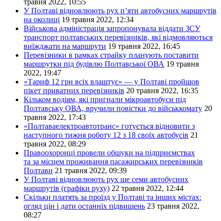
травня 2022, 10:55
У Полтаві відновлюють рух п’яти автобусних маршрутів
на околиці
19 травня 2022, 12:34
Військова адміністрація запропонувала віддати ЗСУ
транспорт полтавських перевізників, які відмовляються
виїжджати на маршрути
19 травня 2022, 16:45
Перевізники в рамках страйку планують поставити
маршрутки під будівлю Полтавської ОВА
19 травня
2022, 19:47
«Тариф 12 грн всіх влаштує» — у Полтаві пройшов
пікет приватних перевізників
20 травня 2022, 16:35
Кільком водіям, які пригнали мікроавтобуси під
Полтавську ОВА, вручили повістки до військкомату
20
травня 2022, 17:43
«Полтаваелектроавтотранс» готується відновити з
наступного тижня роботу 12 з 18 своїх автобусів
21
травня 2022, 08:29
Правоохоронці провели обшуки на підприємствах
та за місцем проживання пасажирських перевізників
Полтави
21 травня 2022, 09:39
У Полтаві відновлюють рух ще семи автобусних
маршрутів (графіки руху)
22 травня 2022, 12:44
Скільки платять за проїзд у Полтаві та інших містах:
огляд цін і дати останніх підвищень
23 травня 2022,
08:27