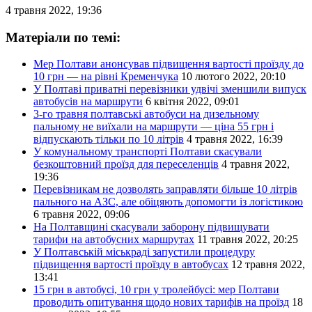
4 травня 2022, 19:36
Матеріали по темі:
Мер Полтави анонсував підвищення вартості проїзду до
10 грн — на рівні Кременчука
10 лютого 2022, 20:10
У Полтаві приватні перевізники удвічі зменшили випуск
автобусів на маршрути
6 квітня 2022, 09:01
3-го травня полтавські автобуси на дизельному
пальному не виїхали на маршрути — ціна 55 грн і
відпускають тільки по 10 літрів
4 травня 2022, 16:39
У комунальному транспорті Полтави скасували
безкоштовний проїзд для переселенців
4 травня 2022,
19:36
Перевізникам не дозволять заправляти більше 10 літрів
пального на АЗС, але обіцяють допомогти із логістикою
6 травня 2022, 09:06
На Полтавщині скасували заборону підвищувати
тарифи на автобусних маршрутах
11 травня 2022, 20:25
У Полтавській міськраді запустили процедуру
підвищення вартості проїзду в автобусах
12 травня 2022,
13:41
15 грн в автобусі, 10 грн у тролейбусі: мер Полтави
проводить опитування щодо нових тарифів на проїзд
18