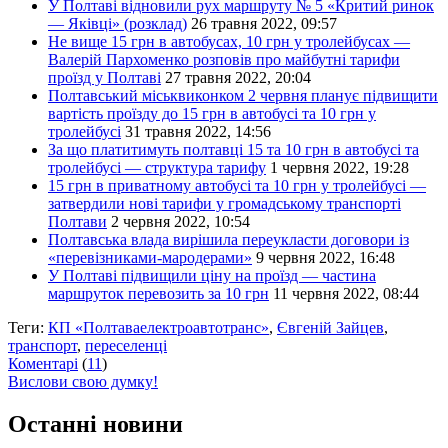
У Полтаві відновили рух маршруту № 5 «Критий ринок
— Яківці» (розклад)
26 травня 2022, 09:57
Не вище 15 грн в автобусах, 10 грн у тролейбусах —
Валерій Пархоменко розповів про майбутні тарифи
проїзд у Полтаві
27 травня 2022, 20:04
Полтавський міськвиконком 2 червня планує підвищити
вартість проїзду до 15 грн в автобусі та 10 грн у
тролейбусі
31 травня 2022, 14:56
За що платитимуть полтавці 15 та 10 грн в автобусі та
тролейбусі — структура тарифу
1 червня 2022, 19:28
15 грн в приватному автобусі та 10 грн у тролейбусі —
затвердили нові тарифи у громадському транспорті
Полтави
2 червня 2022, 10:54
Полтавська влада вирішила переукласти договори із
«перевізниками-мародерами»
9 червня 2022, 16:48
У Полтаві підвищили ціну на проїзд — частина
маршруток перевозить за 10 грн
11 червня 2022, 08:44
Теги:
КП «Полтаваелектроавтотранс»
,
Євгеній Зайцев
,
транспорт
,
переселенці
Коментарі
(
11
)
Вислови свою думку!
Останні новини