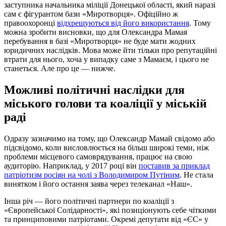
заступника начальника міліції Донецької області, який наразі
сам є фігурантом бази «Миротворця». Офіційно ж
правоохоронці
відхрещуються від його використання
. Тому
можна зробити висновки, що для Олександра Мамая
перебування в базі «Миротворця» не буде мати жодних
юридичних наслідків. Мова може йти тільки про репутаційні
втрати для нього, хоча у випадку саме з Мамаєм, і цього не
станеться. Але про це — нижче.
Можливі політичні наслідки для
міського голови та коаліції у міській
раді
Одразу зазначимо на тому, що Олександр Мамай свідомо або
підсвідомо, коли висловлюється на більш широкі теми, ніж
проблеми місцевого самоврядування, працює на свою
аудиторію. Наприклад, у 2017 році він
поставив за приклад
патріотизм росіян на чолі з Володимиром Путіним
. Не стала
винятком і його остання заява через телеканал «Наш».
Інша річ — його політичні партнери по коаліції з
«Європейської Солідарності», які позиціонують себе чіткими
та принциповими патріотами. Окремі депутати від «ЄС» у