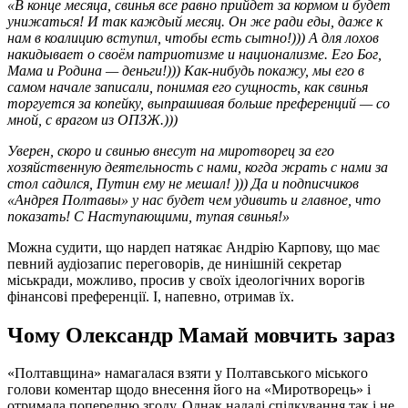
«В конце месяца, свинья все равно прийдет за кормом и будет
унижаться! И так каждый месяц. Он же ради еды, даже к
нам в коалицию вступил, чтобы есть сытно!))) А для лохов
накидывает о своём патриотизме и национализме. Его Бог,
Мама и Родина — деньги!))) Как-нибудь покажу, мы его в
самом начале записали, понимая его сущность, как свинья
торгуется за копейку, выпрашивая больше преференций — со
мной, с врагом из ОПЗЖ.)))
Уверен, скоро и свинью внесут на миротворец за его
хозяйственную деятельность с нами, когда жрать с нами за
стол садился, Путин ему не мешал! ))) Да и подписчиков
«Андрея Полтавы» у нас будет чем удивить и главное, что
показать! С Наступающими, тупая свинья!»
Можна судити, що нардеп натякає Андрію Карпову, що має
певний аудіозапис переговорів, де нинішній секретар
міськради, можливо, просив у своїх ідеологічних ворогів
фінансові преференції. І, напевно, отримав їх.
Чому Олександр Мамай мовчить зараз
«Полтавщина» намагалася взяти у Полтавського міського
голови коментар щодо внесення його на «Миротворець» і
отримала попередню згоду. Однак надалі спілкування так і не