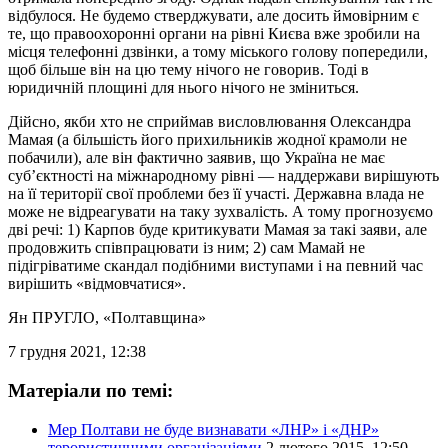
відбулося. Не будемо стверджувати, але досить ймовірним є
те, що правоохоронні органи на рівні Києва вже зробили на
місця телефонні дзвінки, а тому міського голову попередили,
щоб більше він на цю тему нічого не говорив. Тоді в
юридичній площині для нього нічого не зміниться.
Дійсно, якби хто не сприймав висловлювання Олександра
Мамая (а більшість його прихильників жодної крамоли не
побачили), але він фактично заявив, що Україна не має
суб’єктності на міжнародному рівні — наддержави вирішують
на її території свої проблеми без її участі. Державна влада не
може не відреагувати на таку зухвалість. А тому прогнозуємо
дві речі: 1) Карпов буде критикувати Мамая за такі заяви, але
продовжить співпрацювати із ним; 2) сам Мамай не
підігріватиме скандал подібними виступами і на певний час
вирішить «відмовчатися».
Ян ПРУГЛО
, «Полтавщина»
7 грудня 2021, 12:38
Матеріали по темі:
Мер Полтави не буде визнавати «ЛНР» і «ДНР»
терористичними організаціями
2 лютого 2015, 12:50