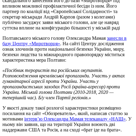
скандального занесення його до бази «Миротворця» під
впливом можливої профілактичної бесіди із ним. Його
партнер по коаліції від «Європейської Солідарності» та
секретар міськради Андрій Карпов (разом з колегами)
публічно засуджує заяви міського голови, але це навряд
суттєва вплине на конфігурацію більшості у міській раді
Полтавського міського голову Олександра Мамая
занесли в
базу Центру «Миротворця»
. На сайті Центру дослідження
ознак злочинів проти національної безпеки України, миру,
безпеки людства та міжнародного правопорядку міститься
характеристика мера Полтави:
«Посібник терористів та російських окупантів.
Розповсюдження кремлівської пропаганди. Участь у актах
гуманітарної агресії проти України. Участь у
пропагандистських заходах Росії (країна-агресор) проти
України. Міський голова Полтави (2010-2018, 2020 —
теперішній час). Б/у член Партії регіонів.»
У якості доказу такої розлогої характеристики розміщено
посилання на сайт «Обозреватель», який, написав статтю за
мотивами
інтерв’ю Олександра Мамая телеканалу «НАШ»
. У
ньому він заявив, що на території України воюють дві
наддержави США та Росія, а на сході «брат іде на брата».