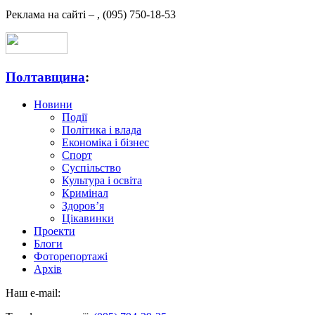
Реклама на сайті –
,
(095) 750-18-53
Полтавщина
:
Новини
Події
Політика і влада
Економіка і бізнес
Спорт
Суспільство
Культура і освіта
Кримінал
Здоров’я
Цікавинки
Проекти
Блоги
Фоторепортажі
Архів
Наш e-mail: