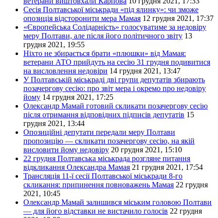
ветерани виштовхали Карпова
10 грудня 2021, 17:33
Сесія Полтавської міськради «під ялинку»: чи зможе
опозиція відсторонити мера Мамая
12 грудня 2021, 17:37
«Європейська Солідарність» голосуватиме за недовіру
меру Полтави, але після його політичного звіту
13
грудня 2021, 19:55
Ніхто не збирається брати «плюшки» від Мамая:
ветерани АТО прийдуть на сесію 31 грудня подивитися
на висловлення недовіри
14 грудня 2021, 13:47
У Полтавській міськраді дві групи депутатів збирають
позачергову сесію: про звіт мера і окремо про недовіру
йому
14 грудня 2021, 17:25
Олександр Мамай готовий скликати позачергову сесію
після отримання відповідних підписів депутатів
15
грудня 2021, 13:44
Опозиційні депутати передали меру Полтави
пропозицію — скликати позачергову сесію, на якій
висловити йому недовіру
20 грудня 2021, 15:10
22 грудня Полтавська міськрада розгляне питання
відкликання Олександра Мамая
21 грудня 2021, 17:54
Трансляція 11-ї сесії Полтавської міськради 8-го
скликання: припинення повноважень Мамая
22 грудня
2021, 10:45
Олександр Мамай залишився міським головою Полтави
— для його відставки не вистачило голосів
22 грудня