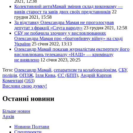
2021, 12:38
Колективний антиМамай змінив склад виконкому —
вивів старост та завів двох своїх представників
22
грудня 2021, 15:58
За відставку Олександра Мамая не проголосував
депутат з фракції «Слуга народу»
23 грудня 2021, 12:58
СБУ не побачила злочину у висловлюваннях
Олександра Мамая про «братовбивчу війну» на сході
України
25 січня 2022, 13:13
Олександр Мамай показав журналістам експертизу його
висловлювань телеканалу «НАШ» — криміналу
не виявлено
12 січня 2023, 20:25
Теги:
Олександр Мамай
,
сепаратизм та колабораціонізм
,
СБУ
,
поліція
,
ОПЗЖ
,
Ілля Кива
,
ЄС (БПП)
,
Андрій Карпов
Коментарі
(
163
)
Вислови свою думку!
Останні новини
Більше новин
Архів
Новини Полтави
Спецпроекти