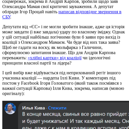
соцмережах, зокрема й Андрій Карпов, зробили щодо заяв
Олександра Мамая свої критичні зауваження. А депутат
облради Ігор Процай навіть
написав відповідне звернення в
СБУ
.
Депутати від «ЄС» і не могли зробити інакше, адже ця історія
може завдати (і вже завдала) удару по власному іміджу. Однак
у цій ситуації найбільш логічними були б заяви про вихід із
коаліції з Олександром Мамаєм. Чи буде від них така заява?
Щоб не гадати на воску, як мольфарка з Галичини,
сформулюємо запитання інакше. Що для Андрія Карпова
переважить:
«хлібні картки» від коаліції
чи ідеологічні
принципи власної партії та лідера?
І цей вибір вже відбувається під неприхований регіт іншого
учасника коаліції — нардепа Іллі Киви. У коментарях під
постом у Facebook Ігоря Головатого (який також посміявся з
важкої ситуації Карпова) Ілля Кива, зокрема, написав (мовою
оригіналу):