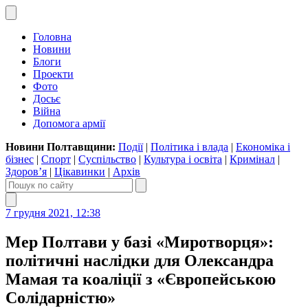
Головна
Новини
Блоги
Проекти
Фото
Досьє
Війна
Допомога армії
Новини Полтавщини:
Події
|
Політика і влада
|
Економіка і
бізнес
|
Спорт
|
Суспільство
|
Культура і освіта
|
Кримінал
|
Здоров’я
|
Цікавинки
|
Архів
7 грудня 2021, 12:38
Мер Полтави у базі «Миротворця»:
політичні наслідки для Олександра
Мамая та коаліції з «Європейською
Солідарністю»