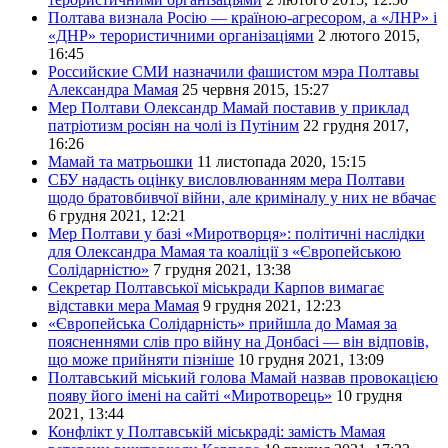
Полтава визнала Росію — країною-агресором, а «ЛНР» і
«ДНР» терористичними організаціями
2 лютого 2015,
16:45
Российские СМИ назначили фашистом мэра Полтавы
Александра Мамая
25 червня 2015, 15:27
Мер Полтави Олександр Мамай поставив у приклад
патріотизм росіян на чолі із Путіним
22 грудня 2017,
16:26
Мамай та матрьошки
11 листопада 2020, 15:15
СБУ надасть оцінку висловлюванням мера Полтави
щодо братовбивчої війни, але криміналу у них не вбачає
6 грудня 2021, 12:21
Мер Полтави у базі «Миротворця»: політичні наслідки
для Олександра Мамая та коаліції з «Європейською
Солідарністю»
7 грудня 2021, 13:38
Секретар Полтавської міськради Карпов вимагає
відставки мера Мамая
9 грудня 2021, 12:23
«Європейська Солідарність» прийшла до Мамая за
поясненнями слів про війну на Донбасі — він відповів,
що може прийняти пізніше
10 грудня 2021, 13:09
Полтавський міський голова Мамай назвав провокацією
появу його імені на сайті «Миротворець»
10 грудня
2021, 13:44
Конфлікт у Полтавській міськраді: замість Мамая