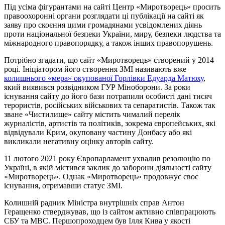
Під усіма фігурантами на сайті Центр «Миротворець» просить
правоохоронні органи розглядати ці публікації на сайті як
заяву про скоєння цими громадянами усвідомлених діянь
проти національної безпеки України, миру, безпеки людства та
міжнародного правопорядку, а також інших правопорушень.
Потрібно згадати, що сайт «Миротворець» створений у 2014
році. Ініціатором його створення ЗМІ називають вже
колишнього «мера» окупованої Горлівки Едуарда Матюху
,
який виявився розвідником ГУР Міноборони. За роки
існування сайту до його бази потрапили особисті дані тисяч
терористів, російських військових та сепаратистів. Також так
зване «Чистилище» сайту містить чималий перелік
журналістів, артистів та політиків, зокрема європейських, які
відвідували Крим, окуповану частину Донбасу або які
викликали негативну оцінку авторів сайту.
11 лютого 2021 року Європарламент ухвалив резолюцію по
Україні, в якій містився заклик до заборони діяльності сайту
«Миротворець». Однак «Миротворець» продовжує своє
існування, отримавши статус ЗМІ.
Колишній радник Міністра внутрішніх справ Антон
Геращенко стверджував, що із сайтом активно співпрацюють
СБУ та МВС. Першопроходцем був Ілля Кива у якості