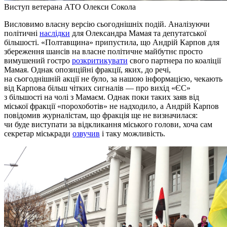
Виступ ветерана АТО Олекси Сокола
Висловимо власну версію сьогоднішніх подій. Аналізуючи
політичні
наслідки
для Олександра Мамая та депутатської
більшості. «Полтавщина» припустила, що Андрій Карпов для
збереження шансів на власне політичне майбутнє просто
вимушений гостро
розкритикувати
свого партнера по коаліції
Мамая. Однак опозиційні фракції, яких, до речі,
на сьогоднішній акції не було, за нашою інформацією, чекають
від Карпова більш чітких сигналів — про вихід «ЄС»
з більшості на чолі з Мамаєм. Однак поки таких заяв від
міської фракції «порохоботів» не надходило, а Андрій Карпов
повідомив журналістам, що фракція ще не визначилася:
чи буде виступати за відкликання міського голови, хоча сам
секретар міськради
озвучив
і таку можливість.