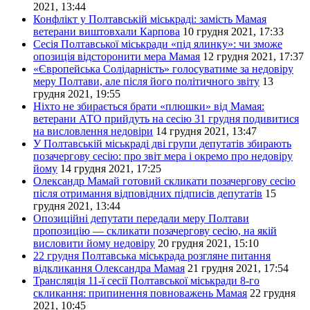
2021, 13:44
Конфлікт у Полтавській міськраді: замість Мамая
ветерани виштовхали Карпова
10 грудня 2021, 17:33
Сесія Полтавської міськради «під ялинку»: чи зможе
опозиція відсторонити мера Мамая
12 грудня 2021, 17:37
«Європейська Солідарність» голосуватиме за недовіру
меру Полтави, але після його політичного звіту
13
грудня 2021, 19:55
Ніхто не збирається брати «плюшки» від Мамая:
ветерани АТО прийдуть на сесію 31 грудня подивитися
на висловлення недовіри
14 грудня 2021, 13:47
У Полтавській міськраді дві групи депутатів збирають
позачергову сесію: про звіт мера і окремо про недовіру
йому
14 грудня 2021, 17:25
Олександр Мамай готовий скликати позачергову сесію
після отримання відповідних підписів депутатів
15
грудня 2021, 13:44
Опозиційні депутати передали меру Полтави
пропозицію — скликати позачергову сесію, на якій
висловити йому недовіру
20 грудня 2021, 15:10
22 грудня Полтавська міськрада розгляне питання
відкликання Олександра Мамая
21 грудня 2021, 17:54
Трансляція 11-ї сесії Полтавської міськради 8-го
скликання: припинення повноважень Мамая
22 грудня
2021, 10:45