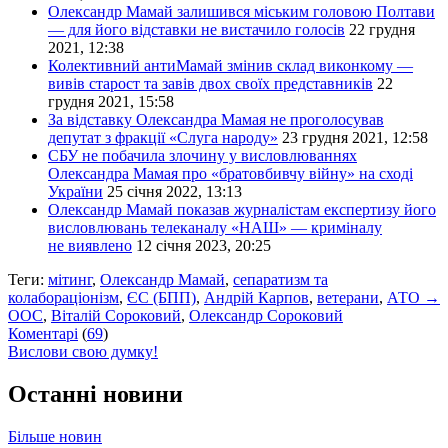
Олександр Мамай залишився міським головою Полтави
— для його відставки не вистачило голосів
22 грудня
2021, 12:38
Колективний антиМамай змінив склад виконкому —
вивів старост та завів двох своїх представників
22
грудня 2021, 15:58
За відставку Олександра Мамая не проголосував
депутат з фракції «Слуга народу»
23 грудня 2021, 12:58
СБУ не побачила злочину у висловлюваннях
Олександра Мамая про «братовбивчу війну» на сході
України
25 січня 2022, 13:13
Олександр Мамай показав журналістам експертизу його
висловлювань телеканалу «НАШ» — криміналу
не виявлено
12 січня 2023, 20:25
Теги:
мітинг
,
Олександр Мамай
,
сепаратизм та
колабораціонізм
,
ЄС (БПП)
,
Андрій Карпов
,
ветерани
,
АТО →
ООС
,
Віталій Сороковий
,
Олександр Сороковий
Коментарі
(
69
)
Вислови свою думку!
Останні новини
Більше новин