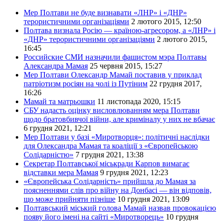
Мер Полтави не буде визнавати «ЛНР» і «ДНР»
терористичними організаціями
2 лютого 2015, 12:50
Полтава визнала Росію — країною-агресором, а «ЛНР» і
«ДНР» терористичними організаціями
2 лютого 2015,
16:45
Российские СМИ назначили фашистом мэра Полтавы
Александра Мамая
25 червня 2015, 15:27
Мер Полтави Олександр Мамай поставив у приклад
патріотизм росіян на чолі із Путіним
22 грудня 2017,
16:26
Мамай та матрьошки
11 листопада 2020, 15:15
СБУ надасть оцінку висловлюванням мера Полтави
щодо братовбивчої війни, але криміналу у них не вбачає
6 грудня 2021, 12:21
Мер Полтави у базі «Миротворця»: політичні наслідки
для Олександра Мамая та коаліції з «Європейською
Солідарністю»
7 грудня 2021, 13:38
Секретар Полтавської міськради Карпов вимагає
відставки мера Мамая
9 грудня 2021, 12:23
«Європейська Солідарність» прийшла до Мамая за
поясненнями слів про війну на Донбасі — він відповів,
що може прийняти пізніше
10 грудня 2021, 13:09
Полтавський міський голова Мамай назвав провокацією
появу його імені на сайті «Миротворець»
10 грудня