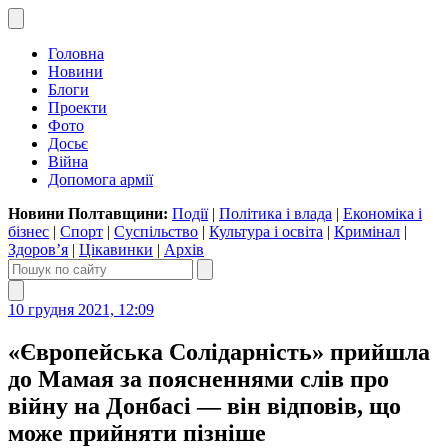
Головна
Новини
Блоги
Проекти
Фото
Досьє
Війна
Допомога армії
Новини Полтавщини:
Події
|
Політика і влада
|
Економіка і
бізнес
|
Спорт
|
Суспільство
|
Культура і освіта
|
Кримінал
|
Здоров’я
|
Цікавинки
|
Архів
10 грудня 2021, 12:09
«Європейська Солідарність» прийшла
до Мамая за поясненнями слів про
війну на Донбасі — він відповів, що
може прийняти пізніше