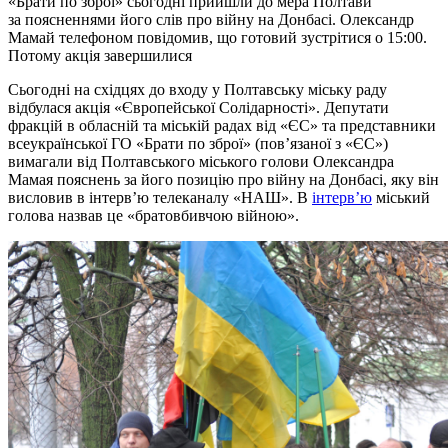
«Брати по зброї» сьогодні прийшли до мера Полтави
за поясненнями його слів про війну на Донбасі. Олександр
Мамай телефоном повідомив, що готовий зустрітися о 15:00.
Потому акція завершилися
Сьогодні на східцях до входу у Полтавську міську раду
відбулася акція «Європейської Солідарності». Депутати
фракцій в обласній та міській радах від «ЄС» та представники
всеукраїнської ГО «Брати по зброї» (пов’язаної з «ЄС»)
вимагали від Полтавського міського голови Олександра
Мамая пояснень за його позицію про війну на Донбасі, яку він
висловив в інтерв’ю телеканалу «НАШ». В
інтерв’ю
міський
голова назвав це «братовбивчою війною».