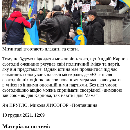
Мітингарі згортають плакати та стяги.
Тому не будемо відкидати можливість того, що Андрій Карпов
сьогодні очевидно рятував свій політичний імідж та партії,
яку він представляє. Однак істина має проявитися під час
важливих голосувань на сесії міськради, де «ЄС» після
сьогоднішніх оцінок висловлюванням мера має голосувати
в унісон з іншими опозиційними партіями. Без цієї умови
сьогоднішню акцію можна сприймати своєрідної «димовою
завісою» як для Карпова, так навіть і для Мамая.
Ян ПРУГЛО
,
Микола ЛИСОГОР
«Полтавщина»
10 грудня 2021, 12:09
Матеріали по темі: