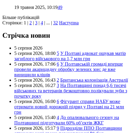
19 травня 2025, 10:19
49
Більше публікацій
Сторінки:
1
|
2
|
3
|
4
| ... |
32
Наступна
Стрічка новин
5 серпня 2026
5 серпня 2026,
18:00
5
У Полтаві адвокат ошукав матір
загиблого військового на 1,7 млн грн
5 серпня 2026,
17:06
6
У Полтавській громаді вперше
провели акарицидну обробку зелених зон: де вже
винищили кліщів
5 серпня 2026,
16:43
2
Британська колонізація Австралії
5 серпня 2026,
16:27
3
На Полтавщині понад 6,6 тисячі
військових та ветеранів безкоштовно полікували зуби з
початку року
5 серпня 2026,
16:00
6
Фігурант справи НАБУ може
отримати новий дорожній підряд у Полтаві на 21 млн
грн
5 серпня 2026,
15:40
4
До опалювального сезону на
Полтавщині підготували 60% об’єктів ЖКГ
5 серпня 2026,
15:17
9
Підрозділи ППО Полтавщини