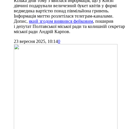
Кілька днів тому з’явилася інформація, що у Києві
дівчині подарували величезний букет квітів у формі
ведмедика вартістю понад півмільйона гривень.
Інформація миттю розлетілася телеграм-каналами.
Допис,
який згодом виявився фейковим
, поширив
і депутат Полтавської міської ради та колишній секретар
міської ради Андрій Карпов.
23 вересня 2025, 10:14
0