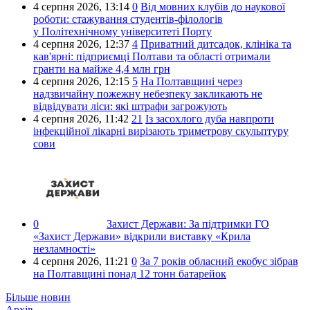
4 серпня 2026,
13:14
0
Від мовних клубів до наукової
роботи: стажування студентів-філологів
у Політехнічному університеті Порту
4 серпня 2026,
12:37
4
Приватний дитсадок, клініка та
кав'ярні: підприємці Полтави та області отримали
гранти на майже 4,4 млн грн
4 серпня 2026,
12:15
5
На Полтавщині через
надзвичайну пожежну небезпеку закликають не
відвідувати ліси: які штрафи загрожують
4 серпня 2026,
11:42
21
Із засохлого дуба навпроти
інфекційної лікарні вирізають триметрову скульптуру
сови
0
Захист Держави:
За підтримки ГО
«Захист Держави» відкрили виставку «Крила
незламності»
4 серпня 2026,
11:21
0
За 7 років обласний екобус зібрав
на Полтавщині понад 12 тонн батарейок
Більше новин
Архів