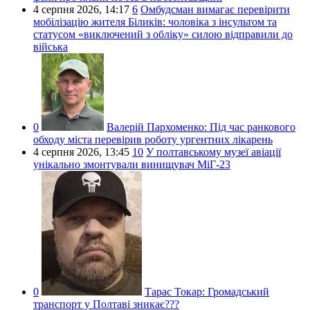
4 серпня 2026,
14:17
6
Омбудсман вимагає перевірити
мобілізацію жителя Біликів: чоловіка з інсультом та
статусом «виключений з обліку» силою відправили до
війська
0
Валерій Пархоменко:
Під час ранкового
обходу міста перевірив роботу ургентних лікарень
4 серпня 2026,
13:45
10
У полтавському музеї авіації
унікально змонтували винищувач МіГ-23
0
Тарас Токар:
Громадський
транспорт у Полтаві зникає???