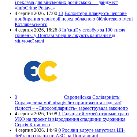
і реклама для військових російською — дайджест
«InfoCrime Poltava»
4 серпня 2026,
17:00
13
Волонтери планують чергове
прибирання території перед обласною бібліотекою імені
Котляревського
4 серпня 2026,
16:26
8
Ін’єкції у стовбур за 100 тисяч
гривень: у Полтаві вперше лікують каштани від
мінуючої молі
0
Європейська Солідарність:
Справделива мобілізація без приниження людської
гідності – «Євросолідарність» зареєструвала законопр
4 серпня 2026,
15:08
1
Гадяцький музей отримав грант
УКФ на проєкт із відродження спадщини художника
Сергія Каташова
4 серпня 2026,
14:49
0
Росіяни вдруге запустила ШІ-
фейк про плани по АЗС на Полтавщині