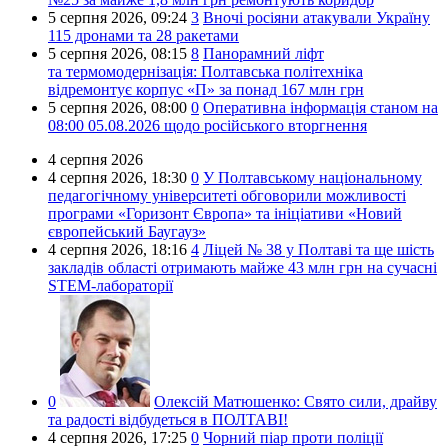
5 серпня 2026,
09:24
3
Вночі росіяни атакували Україну
115 дронами та 28 ракетами
5 серпня 2026,
08:15
8
Панорамний ліфт
та термомодернізація: Полтавська політехніка
відремонтує корпус «П» за понад 167 млн грн
5 серпня 2026,
08:00
0
Оперативна інформація станом на
08:00 05.08.2026 щодо російського вторгнення
4 серпня 2026
4 серпня 2026,
18:30
0
У Полтавському національному
педагогічному університеті обговорили можливості
програми «Горизонт Європа» та ініціативи «Новий
європейський Баугауз»
4 серпня 2026,
18:16
4
Ліцей № 38 у Полтаві та ще шість
закладів області отримають майже 43 млн грн на сучасні
STEM-лабораторії
0
Олексій Матюшенко:
Свято сили, драйву
та радості відбудеться в ПОЛТАВІ!
4 серпня 2026,
17:25
0
Чорний піар проти поліції