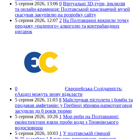
5 серпня 2026,
13:06
0
Віртуальні 3D-тури, інклюзія
та онлайн-крамниця: Полтавський краєзнавчий музей
скасував закупівлю на розробку сайту
5 серпня 2026,
12:07
2
На Полтавщині викрили точку
продажу «паленого» алкоголю та контрабандних
цигарок
0
Європейська Солідарність:
еАкциз можуть знову відкласти
5 серпня 2026,
11:03
8
Майстрував пістолети і бомби та
продавав амфетамін: у Гребінці зброяра-наркоторговця
засудили до 6 років тюрми
5 серпня 2026,
10:26
1
Мор риби на Полтавщині:
екоінспектори взяли проби води з Троянівського
водосховища
5 серпня 2026,
10:03
1
У полтавській гімназії
№25 за майже 1,8 млн грн ремонтують коридор