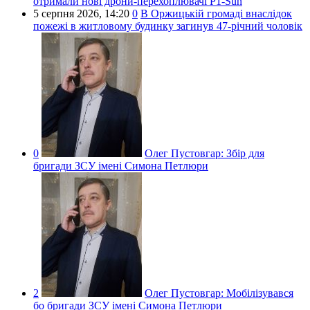
отримали нові дрони-перехоплювачі P1-Sun
5 серпня 2026,
14:20
0
В Оржицькій громаді внаслідок
пожежі в житловому будинку загинув 47-річний чоловік
0
Олег Пустовгар:
Збір для
бригади ЗСУ імені Симона Петлюри
2
Олег Пустовгар:
Мобілізувався
бо бригади ЗСУ імені Симона Петлюри