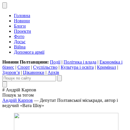
Головна
Новини
Блоги
Проекти
Фото
Досьє
Війна
Допомога армії
Новини Полтавщини:
Події
|
Політика і влада
|
Економіка і
бізнес
|
Спорт
|
Суспільство
|
Культура і освіта
|
Кримінал
|
Здоров’я
|
Цікавинки
|
Архів
# Андрій Карпов
Пошук за тегом
Андрій Карпов
— Депутат Полтавської міськради, автор і
ведучий «Вата Шоу»