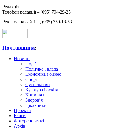
Редакція –
Телефон редакції –
(095) 794-29-25
Реклама на сайті –
,
(095) 750-18-53
Полтавщина
:
Новини
Події
Політика і влада
Економіка і бізнес
Спорт
Суспільство
Культура і освіта
Кримінал
Здоров’я
Цікавинки
Проекти
Блоги
Фоторепортажі
Архів