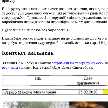
прогулу.
В обґрунтування позовних вимог позивач зазначив, що відповід
та доступу до державної служби, які регулюються на рівні Конст
сфері службової діяльності та корупції) слідчого управління, 
виробничою необхідністю та переслідувало мету дискримінації у
Суд залишив цей позов без задоволення.
Вадим Удовиченко подав апеляцію на це рішення до Другого апе
витребувати рішення суду першої інстанції, оскільки наразі Єд
Контекст звільнень
30 липня 2020 року в Полтаві
затримали на хабарі трьох осіб
. 
радником
голови Полтавської ОДА Олега Синєгубова.