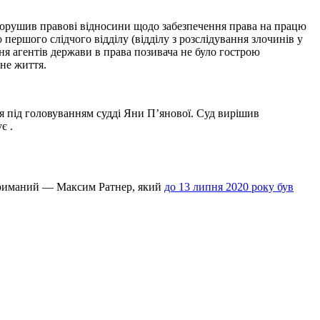
 порушив правові відносини щодо забезпечення права на працю
 першого слідчого відділу (відділу з розслідування злочинів у
ння агентів держави в права позивача не було гострою
йне життя.
я під головуванням судді Яни П’янової. Суд вирішив
є .
атриманий — Максим Ратнер, який
до 13 липня 2020 року був