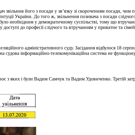
ач звільнив його з посади у зв’язку зі скороченням посади, чим
итуції України. До того ж, звільнення позивача з посади слідчого
не було необхідним у демократичному суспільстві, тому що втруча
 доступі до професії слідчого та втручанням у приватне та сіме
ляційного адміністративного суду. Засідання відбулося 18 серпн
ина судова інформаційно-телекомунікаційна система не функціону
Двоє з яких і були Вадим Самчук та Вадим Удовиченко. Третій з