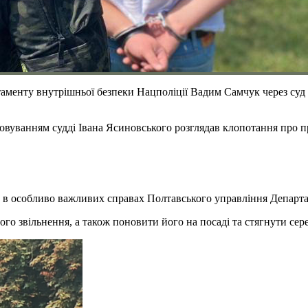
нту внутрішньої безпеки Нацполіції Вадим Самчук через суд хо
вуванням судді Івана Ясиновського розглядав клопотання про пр
в особливо важливих справах Полтавського управління Департам
го звільнення, а також поновити його на посаді та стягнути сер