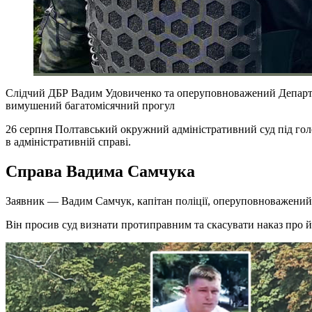
Слідчий ДБР Вадим Удовиченко та оперуповноважений Департаме
вимушений багатомісячний прогул
26 серпня Полтавський окружний адміністративний суд під голо
в адміністративній справі.
Справа Вадима Самчука
Заявник — Вадим Самчук, капітан поліції, оперуповноважений 
Він просив суд визнати протиправним та скасувати наказ про йо