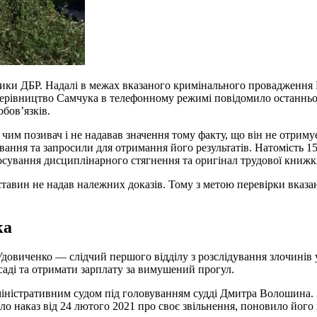
ники ДБР. Надалі в межах вказаного кримінального провадження
рівництво Самчука в телефонному режимі повідомило останньом
обов’язків.
з чим позивач і не надавав значення тому факту, що він не отрим
ння та запросили для отримання його результатів. Натомість 15 
тосування дисциплінарного стягнення та оригінал трудової книжк
ставин не надав належних доказів. Тому з метою перевірки вказ
ка
виченко — слідчий першого відділу з розслідування злочинів у 
саді та отримати зарплату за вимушений прогул.
ністративним судом під головуванням судді Дмитра Волошина. За
о наказ від 24 лютого 2021 про своє звільнення, поновило його 