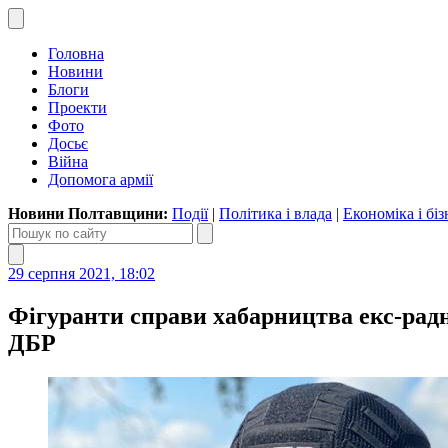
Головна
Новини
Блоги
Проекти
Фото
Досьє
Війна
Допомога армії
Новини Полтавщини:
Події
|
Політика і влада
|
Економіка і біз
29 серпня 2021, 18:02
Фігуранти справи хабарництва екс-радн
ДБР