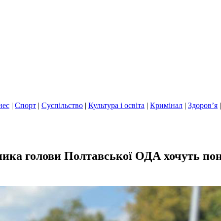
нес
|
Спорт
|
Суспільство
|
Культура і освіта
|
Кримінал
|
Здоров’я
ика голови Полтавської ОДА хочуть понов