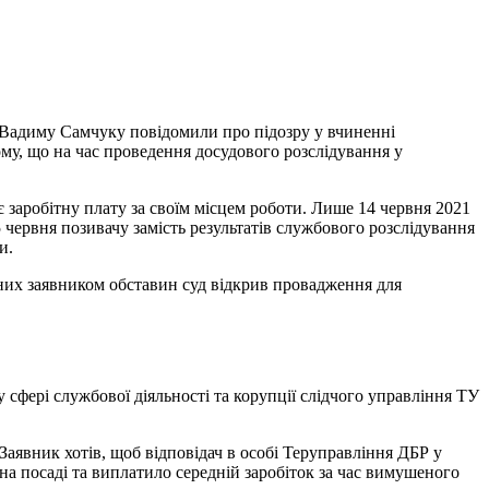
 Вадиму Самчуку повідомили про підозру у вчиненні
у, що на час проведення досудового розслідування у
ує заробітну плату за своїм місцем роботи. Лише 14 червня 2021
червня позивачу замість результатів службового розслідування
и.
аних заявником обставин суд відкрив провадження для
сфері службової діяльності та корупції слідчого управління ТУ
явник хотів, щоб відповідач в особі Теруправління ДБР у
на посаді та виплатило середній заробіток за час вимушеного