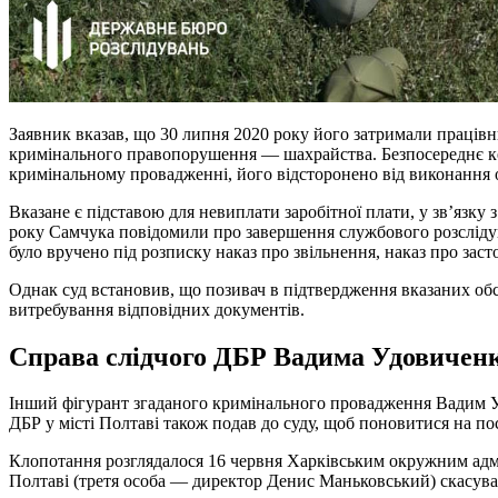
Заявник вказав, що 30 липня 2020 року його затримали праців
кримінального правопорушення — шахрайства. Безпосереднє ке
кримінальному провадженні, його відсторонено від виконання 
Вказане є підставою для невиплати заробітної плати, у зв’язку 
року Самчука повідомили про завершення службового розслідува
було вручено під розписку наказ про звільнення, наказ про зас
Однак суд встановив, що позивач в підтвердження вказаних об
витребування відповідних документів.
Справа слідчого ДБР Вадима Удовичен
Інший фігурант згаданого кримінального провадження Вадим Удо
ДБР у місті Полтаві також подав до суду, щоб поновитися на по
Клопотання розглядалося 16 червня Харківським окружним адмі
Полтаві (третя особа — директор Денис Маньковський) скасувал