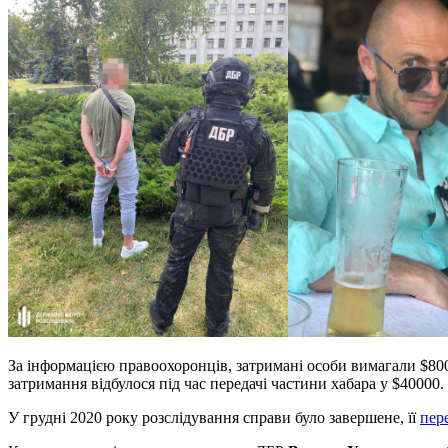
За інформацією правоохоронців, затримані особи вимагали $800
затримання відбулося під час передачі частини хабара у $40000.
У грудні 2020 року розслідування справи було завершене, її
пер