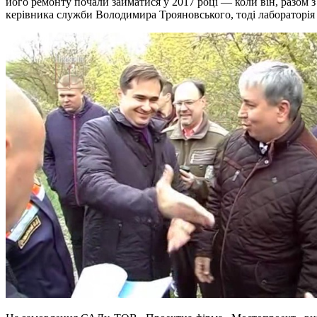
його ремонту почали займатися у 2017 році — коли він, разом з
керівника служби Володимира Трояновського, тоді лабораторія д