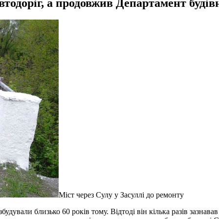
втодоріг, а продовжив Департамент буді
Міст через Сулу у Засуллі до ремонту
 збудували близько 60 років тому. Відтоді він кілька разів зазнав