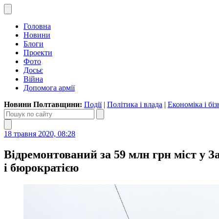
Головна
Новини
Блоги
Проекти
Фото
Досьє
Війна
Допомога армії
Новини Полтавщини:
Події
|
Політика і влада
|
Економіка і біз
18 травня 2020, 08:28
Відремонтований за 59 млн грн міст у 
і бюрократією