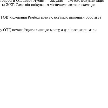
втодороги О1713357 Лубни — Засулля — /М-03/. Документація
іА та ЖКГ. Саме він опікувався місцевими автошляхами до
и ТОВ «Компанія Рембудгарант», яке мало виконати роботи за
ку ОТГ, почала їздити лише до мосту, а далі пасажири мали