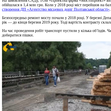
На замовлення САДу, ТОВ «Проектна фірма «Мостопроект» вико
обійшлася в 1,4 млн грн. Коли у 2018 році міст перейшов на б
створення ДП «Агентство місцевих доріг Полтавської області»
.
Безпосередньо ремонт мосту почали у 2018 році. У березні Де
рік — до кінця березня 2019 року. Тоді вартість контракту склал
На час проведення робіт транспорт пустили у кілька об’їздів. 
добиратися пішки.