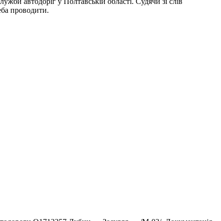
ужби автодоріг у Полтавській області. Судячи зі слів
еба проводити.