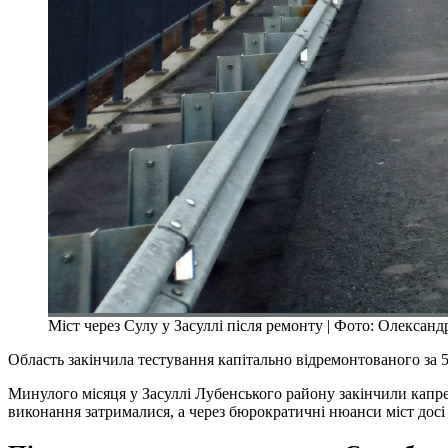
Міст через Сулу у Засуллі після ремонту | Фото: Олексан
Область закінчила тестування капітально відремонтованого за 5
Минулого місяця у Засуллі Лубенського району закінчили капре
виконання затрималися, а через бюрократичні нюанси міст досі