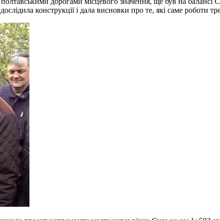
 полтавськими дорогами місцевого значення, ще був на балансі Сл
ослідила конструкції і дала висновки про те, які саме роботи тр