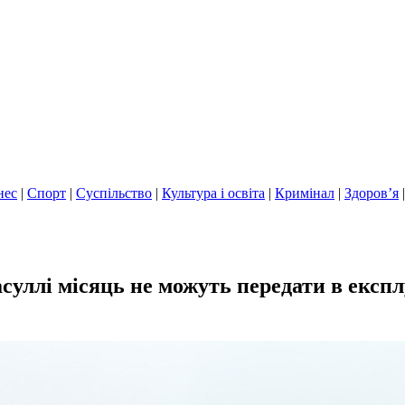
нес
|
Спорт
|
Суспільство
|
Культура і освіта
|
Кримінал
|
Здоров’я
Засуллі місяць не можуть передати в ек