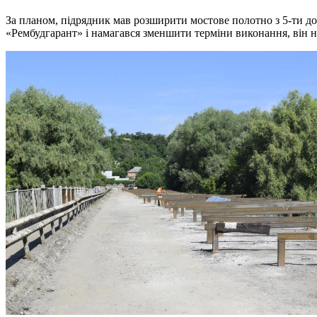
За планом, підрядник мав розширити мостове полотно з 5-ти до
«Рембудгарант» і намагався зменшити терміни виконання, він н