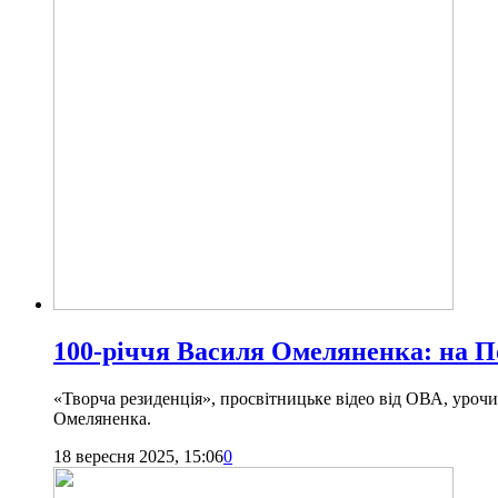
100-річчя Василя Омеляненка: на 
«Творча резиденція», просвітницьке відео від ОВА, уроч
Омеляненка.
18 вересня 2025, 15:06
0