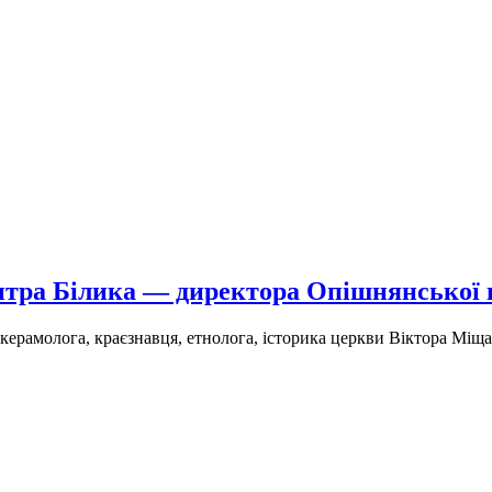
тра Білика — директора Опішнянської 
рамолога, краєзнавця, етнолога, історика церкви Віктора Міщ