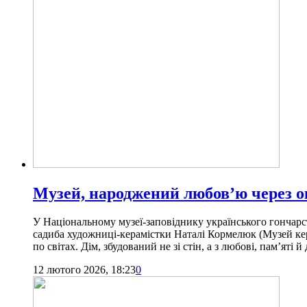
Музей, народжений любов’ю через о
У Національному музеї-заповіднику українського гончарст
садиба художниці-керамістки Наталі Кормелюк (Музей керам
по світах. Дім, збудований не зі стін, а з любові, пам’яті 
12 лютого 2026, 18:23
0