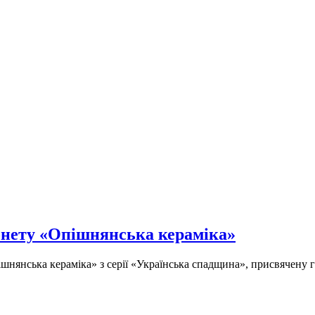
онету «Опішнянська кераміка»
ішнянська кераміка» з серії «Українська спадщина», присвячен