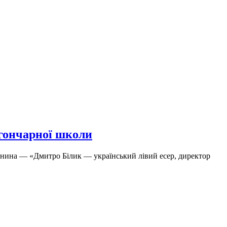
гончарної школи
анина — «Дмитро Білик — український лівий есер, директор