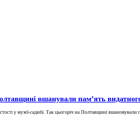
Полтавщині вшанували пам’ять видатног
истості у музеї-садибі. Так цьогоріч на Полтавщині вшановували