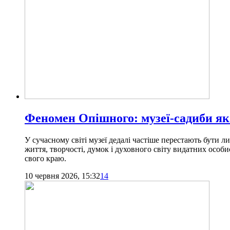
Феномен Опішного: музеї-садиби як п
У сучасному світі музеї дедалі частіше перестають бути л
життя, творчості, думок і духовного світу видатних особи
свого краю.
10 червня 2026, 15:32
14