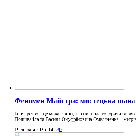
Феномен Майстра: мистецька шана 
Гончарство – це мова глини, яка починає говорити завдя
Пошивайла та Василя Онуфрійовича Омеляненка – метрів у
19 червня 2025, 14:53
0