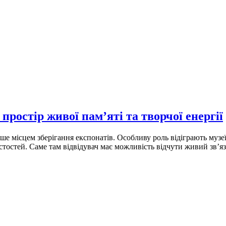
ростір живої пам’яті та творчої енергії
ише місцем зберігання експонатів. Особливу роль відіграють музе
стостей. Саме там відвідувач має можливість відчути живий зв’я