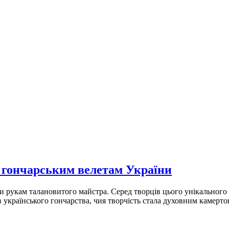
гончарським велетам України
ки рукам талановитого майстра. Серед творців цього унікальног
країнського гончарства, чия творчість стала духовним камертон