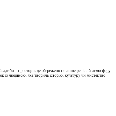
ї-садиби – простори, де збережено не лише речі, а й атмосферу
зок із людиною, яка творила історію, культуру чи мистецтво