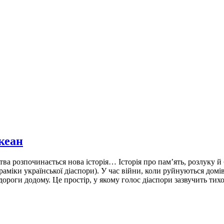
кеан
ва розпочинається нова історія… Історія про пам’ять, розлуку й
іки української діаспори). У час війни, коли руйнуються домівки
й дороги додому. Це простір, у якому голос діаспори зазвучить тихо