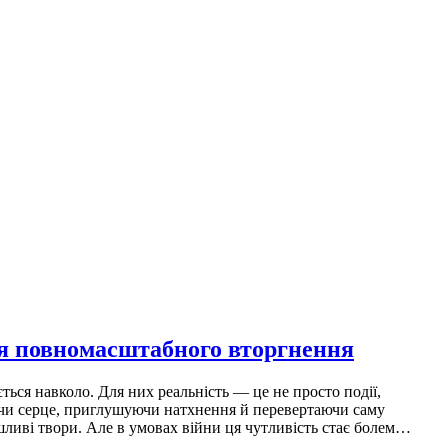
сля повномасштабного вторгнення
ться навколо. Для них реальність — це не просто події,
нячи серце, приглушуючи натхнення й перевертаючи саму
рушливі твори. Але в умовах війни ця чутливість стає болем…