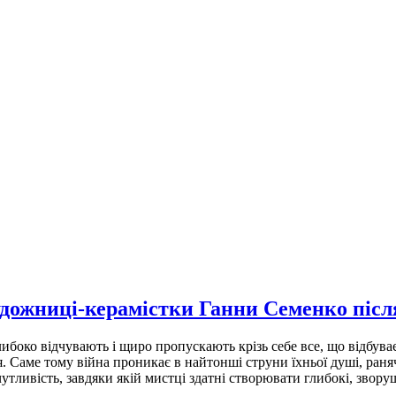
 художниці-керамістки Ганни Семенко пі
либоко відчувають і щиро пропускають крізь себе все, що відбуває
я. Саме тому війна проникає в найтонші струни їхньої душі, ра
 чутливість, завдяки якій мистці здатні створювати глибокі, зво