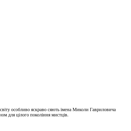
о світу особливо яскраво сяють імена Миколи Гавриловича
ом для цілого покоління мистців.