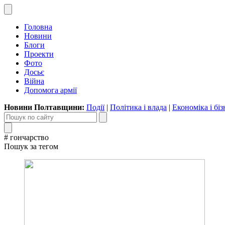
Головна
Новини
Блоги
Проекти
Фото
Досьє
Війна
Допомога армії
Новини Полтавщини:
Події
|
Політика і влада
|
Економіка і біз
# гончарство
Пошук за тегом