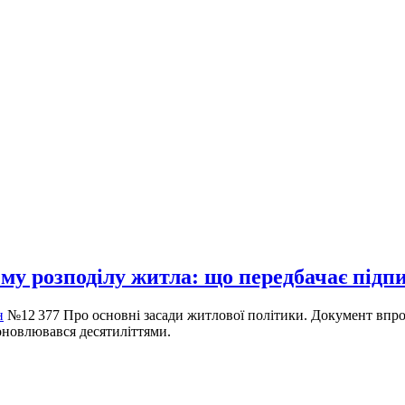
ему розподілу житла: що передбачає під
н
№12 377 Про основні засади житлової політики. Документ впро
оновлювався десятиліттями.