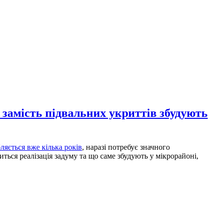
 замість підвальних укриттів збудують
ляється вже кілька років
, наразі потребує значного
ться реалізація задуму та що саме збудують у мікрорайоні,