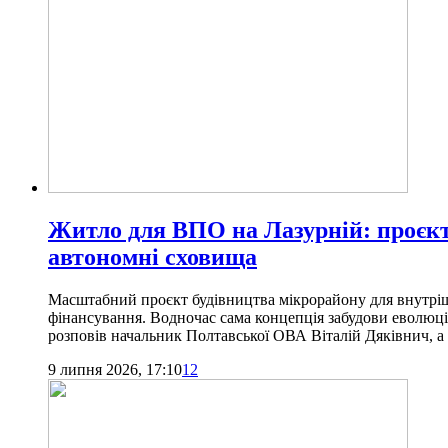
Житло для ВПО на Лазурній: проєкт 
автономні сховища
Масштабний проєкт будівництва мікрорайону для внутріш
фінансування. Водночас сама концепція забудови еволюціон
розповів начальник Полтавської ОВА Віталій Дяківнич, а д
9 липня 2026, 17:10
12