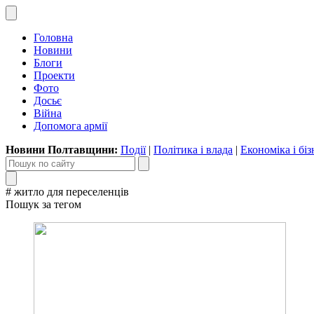
Головна
Новини
Блоги
Проекти
Фото
Досьє
Війна
Допомога армії
Новини Полтавщини:
Події
|
Політика і влада
|
Економіка і біз
# житло для переселенців
Пошук за тегом