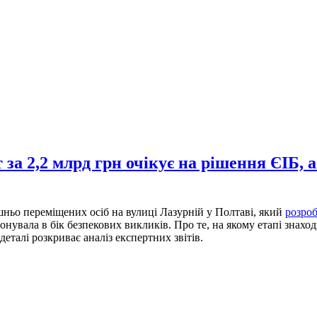
за 2,2 млрд грн очікує на рішення ЄІБ, а
ньо переміщених осіб на вулиці Лазурній у Полтаві, який
розроб
увала в бік безпекових викликів. Про те, на якому етапі знаходи
еталі розкриває аналіз експертних звітів.