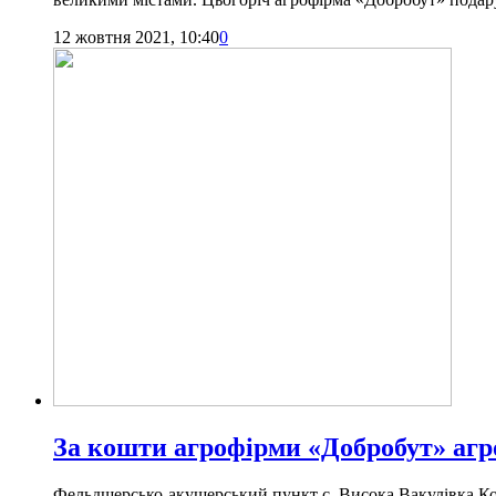
12 жовтня 2021, 10:40
0
За кошти агрофірми «Добробут» агр
Фельдшерсько-акушерський пункт с. Висока Вакулівка Коз