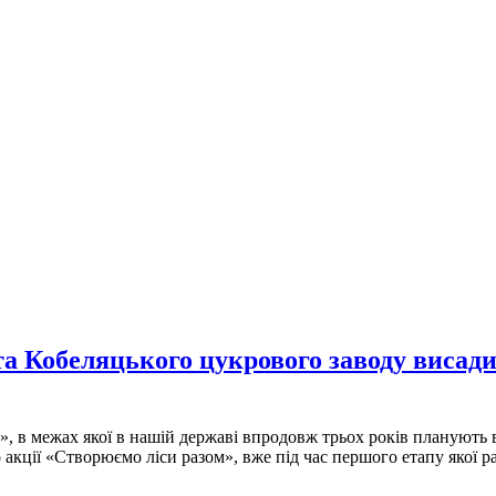
а Кобеляцького цукрового заводу висади
», в межах якої в нашій державі впродовж трьох років планують 
акції «Створюємо ліси разом», вже під час першого етапу якої р