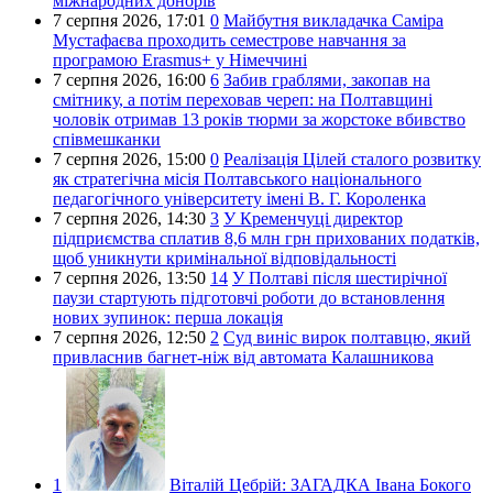
міжнародних донорів
7 серпня 2026,
17:01
0
Майбутня викладачка Саміра
Мустафаєва проходить семестрове навчання за
програмою Erasmus+ у Німеччині
7 серпня 2026,
16:00
6
Забив граблями, закопав на
смітнику, а потім переховав череп: на Полтавщині
чоловік отримав 13 років тюрми за жорстоке вбивство
співмешканки
7 серпня 2026,
15:00
0
Реалізація Цілей сталого розвитку
як стратегічна місія Полтавського національного
педагогічного університету імені В. Г. Короленка
7 серпня 2026,
14:30
3
У Кременчуці директор
підприємства сплатив 8,6 млн грн прихованих податків,
щоб уникнути кримінальної відповідальності
7 серпня 2026,
13:50
14
У Полтаві після шестирічної
паузи стартують підготовчі роботи до встановлення
нових зупинок: перша локація
7 серпня 2026,
12:50
2
Суд виніс вирок полтавцю, який
привласнив багнет-ніж від автомата Калашникова
1
Віталій Цебрій:
ЗАГАДКА Івана Бокого