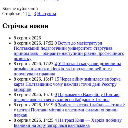
Більше публікацій
Сторінки:
1
|
2
|
3
Наступна
Стрічка новин
8 серпня 2026
8 серпня 2026,
17:52
0
Вступ до магістратури
Полтавський педагогічний університет: стартував
прийом заяв – обирайте наступний рівень професійного
розвитку
8 серпня 2026,
17:23
4
У Полтаві скасували дозволи на
розміщення низки кіосків, які продавали вейпи та
порушували правила
8 серпня 2026,
16:47
15
Через війну змінилася виборча
карта Полтавщини: чому важливі точні дані Реєстру
виборців
8 серпня 2026,
16:10
0
Пархоменко Валерій: у Полтаві
працює школа з веслування на байдарках і каное
8 серпня 2026,
15:19
6
Замість свастик і лайки — стрижі:
у центрі Полтави містяни власними силами оновили
паркан
8 серпня 2026,
14:25
4
На трасі Київ — Харків поблизу
Іванівки на ходу загорілася вантажівка