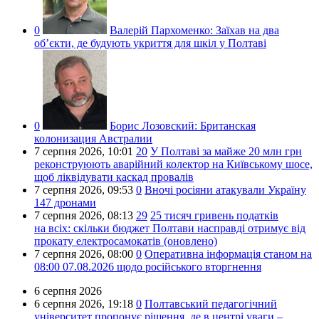
0
Валерій Пархоменко:
Заїхав на два
об’єкти, де будують укриття для шкіл у Полтаві
0
Борис Лозовский:
Британская
колонизация Австралии
7 серпня 2026,
10:01
20
У Полтаві за майже 20 млн грн
реконструюють аварійний колектор на Київському шосе,
щоб ліквідувати каскад провалів
7 серпня 2026,
09:53
0
Вночі росіяни атакували Україну
147 дронами
7 серпня 2026,
08:13
29
25 тисяч гривень податків
на всіх: скільки бюджет Полтави насправді отримує від
прокату електросамокатів (оновлено)
7 серпня 2026,
08:00
0
Оперативна інформація станом на
08:00 07.08.2026 щодо російського вторгнення
6 серпня 2026
6 серпня 2026,
19:18
0
Полтавський педагогічний
університет пропонує рішення, де в центрі уваги –