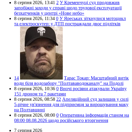
8 серпня 2026,
13:41
2
У Кременчуці суд продовжив
запобіжні заходи у справі щодо трудової експлуатації
безхатченків у центрі «Нове небо»
8 серпня 2026,
11:34
0
У Яреськах зіткнулися мотоцикл
та електроскутер: у ДТП постраждали двоє підлітків
14
Тарас Токар:
Масштабний витік
води біля водозабору "Полтававодоканалу" на Подолі
8 серпня 2026,
10:36
0
Вночі росіяни атакували Україну
151 дроном та 7 ракетами
8 серпня 2026,
08:58
22
Апеляційний суд залишив у силі
5-річне ув'язнення для підприємця за вирощування маку
на Полтавщині
8 серпня 2026,
08:00
0
Оперативна інформація станом на
08:00 08.08.2026 щодо російського вторгнення
7 серпня 2026