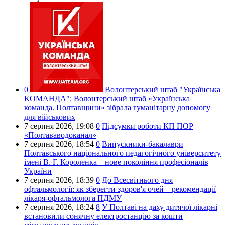
0
Волонтерський штаб "Українська
КОМАНДА":
Волонтерський штаб «Українська
команда. Полтавщини» зібрала гуманітарну допомогу
для військових
7 серпня 2026,
19:08
0
Підсумки роботи КП ПОР
«Полтававодоканал»
7 серпня 2026,
18:54
0
Випускники-бакалаври
Полтавського національного педагогічного університету
імені В. Г. Короленка – нове покоління професіоналів
України
7 серпня 2026,
18:39
0
До Всесвітнього дня
офтальмології: як зберегти здоров'я очей – рекомендації
лікаря-офтальмолога ПДМУ
7 серпня 2026,
18:24
8
У Полтаві на даху дитячої лікарні
встановили сонячну електростанцію за кошти