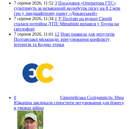
7 серпня 2026,
11:52
3
Посадовця «Оператора ГТС»
судитимуть за незаконний видобуток піску на 8,2 млн
грн у ландшафтному парку «Диканський»
7 серпня 2026,
11:34
1
У Полтаві на вулиці Сінній
сталася потрійна ДТП: Mitsubishi врізався у Toyota на
світлофорі
7 серпня 2026,
11:01
12
Нові правила для депутатів
Полтавської міськради: врегулювання конфлікту
інтересів та Кодекс етики
0
Європейська Солідарність:
Ніна
Южаніна закликала спростити регулювання для бізнесу
в умовах війни