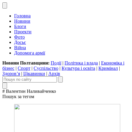
Головна
Новини
Блоги
Проекти
Фото
Досьє
Війна
Допомога армії
Новини Полтавщини:
Події
|
Політика і влада
|
Економіка і
бізнес
|
Спорт
|
Суспільство
|
Культура і освіта
|
Кримінал
|
Здоров’я
|
Цікавинки
|
Архів
# Валентин Наливайченко
Пошук за тегом