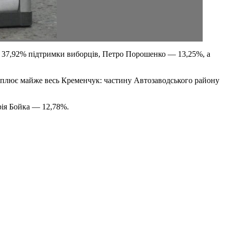
в 37,92% підтримки виборців, Петро Порошенко — 13,25%, а
хоплює майже весь Кременчук: частину Автозаводського району
рія Бойка — 12,78%.