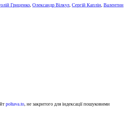
олій Гриценко
,
Олександр Вілкул
,
Сергій Каплін
,
Валентин
айт
poltava.to
, не закритого для індексації пошуковими