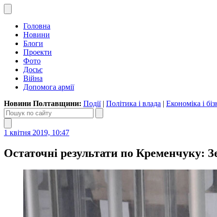
Головна
Новини
Блоги
Проекти
Фото
Досьє
Війна
Допомога армії
Новини Полтавщини:
Події
|
Політика і влада
|
Економіка і біз
1 квітня 2019, 10:47
Остаточні результати по Кременчуку: 