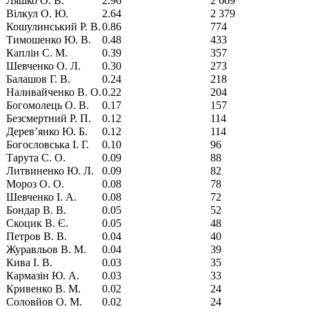
Ляшко О. В.
2.96
2 669
Вілкул О. Ю.
2.64
2 379
Кошулинський Р. В.
0.86
774
Тимошенко Ю. В.
0.48
433
Каплін С. М.
0.39
357
Шевченко О. Л.
0.30
273
Балашов Г. В.
0.24
218
Наливайченко В. О.
0.22
204
Богомолець О. В.
0.17
157
Безсмертний Р. П.
0.12
114
Дерев’янко Ю. Б.
0.12
114
Богословська І. Г.
0.10
96
Тарута С. О.
0.09
88
Литвиненко Ю. Л.
0.09
82
Мороз О. О.
0.08
78
Шевченко І. А.
0.08
72
Бондар В. В.
0.05
52
Скоцик В. Є.
0.05
48
Петров В. В.
0.04
40
Журавльов В. М.
0.04
39
Кива І. В.
0.03
35
Кармазін Ю. А.
0.03
33
Кривенко В. М.
0.02
24
Соловйов О. М.
0.02
24