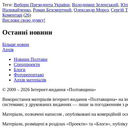
Теги:
Вибори Президента України
,
Володимир Зеленський
,
Юлі
Наливайченко
,
Роман Безсмертний
,
Олександр Мороз
,
Сергій Т
Коментарі
(
26
)
Вислови свою думку!
Останні новини
Більше новин
Архів
Новини Полтави
Спецпроекти
Блоги
Фоторепортажі
Архів матеріалів
© 2009 – 2026 Інтернет-видання «Полтавщина»
Використання матеріалів інтернет-видання «Полтавщина» на ін
системами; у друкованих виданнях — лише за погодженням з р
Матеріали, позначені написом
, опубліковані на комерційній ос
Матеріали, розміщені в розділах «Проекти» та «Блоги», публікую