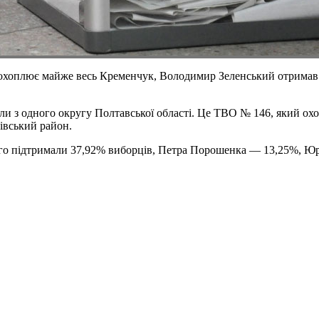
що охоплює майже весь Кременчук, Володимир Зеленський отрима
ли з одного округу Полтавської області. Це ТВО № 146, який о
івський район.
кого підтримали 37,92% виборців, Петра Порошенка — 13,25%, Ю