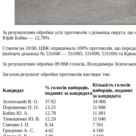
За результатами обробки усіх протоколів з дільниць округа, 
Юрій Бойко — 12,78%
Станом на 10:00, ЦВК опрацювала 100% протоколів, що переда
(виборчі дільниці № 531040 — 531085, 531099, 531100) та Крюк
За результатами обробки 89 868 голосів, Володимира Зеленсь
Загалом результат обробки протоколів виглядає так:
Кількість голосів
% голосів виборців,
Кандидат
виборців, поданих
поданих за кандидата
за кандидата
Зеленський В. О.
37.92
34 086
Порошенко П. О.
13.25
11 908
Бойко Ю. А.
12.78
11 491
Тимошенко Ю. В.
12.29
11 046
Смешко І. П.
8.34
7 501
Гриценко А. С.
4.62
4 160