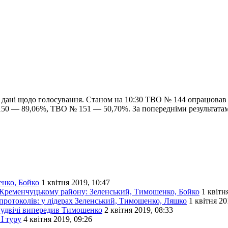
і дані щодо голосування. Станом на 10:30 ТВО № 144 опрацюва
0 — 89,06%, ТВО № 151 — 50,70%. За попередніми результатам
енко, Бойко
1 квітня 2019, 10:47
а Кременчуцькому району: Зеленський, Тимошенко, Бойко
1 квітн
протоколів: у лідерах Зеленський, Тимошенко, Ляшко
1 квітня 20
й удвічі випередив Тимошенко
2 квітня 2019, 08:33
І туру
4 квітня 2019, 09:26