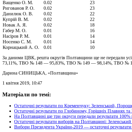
Ващенко О. М.
0.02
23
Ригованов Р. О.
0.02
23
Данилюк О. В.
0.02
22
Купрій В. М.
0.02
22
Новак А. Я.
0.02
18
Габер М. О.
0.01
16
Насіров Р. М.
0.01
14
Носенко С. М.
0.01
14
Корнацький А. О.
0.01
10
За даними ЦВК, решта округів Полтавщини ще не передали ус
73,11%, ТВО № 148 — 95,83%, ТВО № 149 — 98,14%, ТВО № 15
Дарина СИНИЦЬКА
, «Полтавщина»
1 квітня 2019, 10:47
Матеріали по темі:
Остаточні результати по Кременчуку: Зеленський, Порош
Остаточні результати по Глобиному, Горішніх Плавнях т
На Полтавщині ще три округи передали результати 100% 
Остаточні результати виборів на Полтавщині: Зеленськи
Вибори Президента України-2019 — остаточні результати 