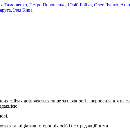
я Тимошенко
,
Петро Порошенко
,
Юрій Бойко
,
Олег Ляшко
,
Анат
арута
,
Ілля Кива
ших сайтах дозволяється лише за наявності гіперпосилання на с
едакцією.
нові.
ться за ініціативи сторонніх осіб і не є редакційними.