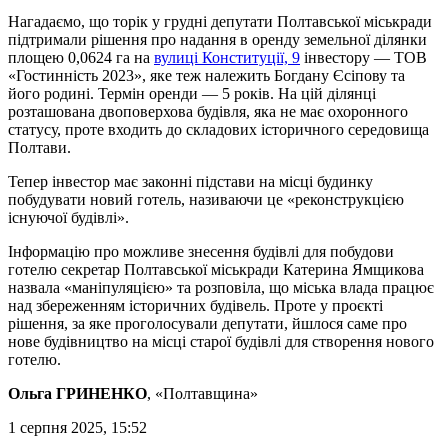
Нагадаємо, що торік у грудні депутати Полтавської міськради
підтримали рішення про надання в оренду земельної ділянки
площею 0,0624 га на
вулиці Конституції, 9
інвестору — ТОВ
«Гостинність 2023», яке теж належить Богдану Єсіпову та
його родині. Термін оренди — 5 років. На цій ділянці
розташована двоповерхова будівля, яка не має охоронного
статусу, проте входить до складових історичного середовища
Полтави.
Тепер інвестор має законні підстави на місці будинку
побудувати новий готель, називаючи це «реконструкцією
існуючої будівлі».
Інформацію про можливе знесення будівлі для побудови
готелю секретар Полтавської міськради Катерина Ямщикова
назвала «маніпуляцією» та розповіла, що міська влада працює
над збереженням історичних будівель. Проте у проєкті
рішення, за яке проголосували депутати, йшлося саме про
нове будівництво на місці старої будівлі для створення нового
готелю.
Ольга ГРИНЕНКО
, «Полтавщина»
1 серпня 2025, 15:52