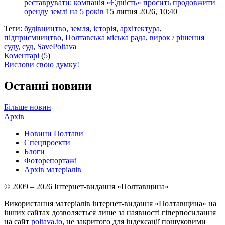
реставрувати: компанія «Єдність» просить продовжити
оренду землі на 5 років
15 липня 2026, 10:40
Теги:
будівництво
,
земля
,
історія
,
архітектура
,
підприємництво
,
Полтавська міська рада
,
вирок / рішення
суду
,
суд
,
SavePoltava
Коментарі
(
5
)
Вислови свою думку!
Останні новини
Більше новин
Архів
Новини Полтави
Спецпроекти
Блоги
Фоторепортажі
Архів матеріалів
© 2009 – 2026 Інтернет-видання «Полтавщина»
Використання матеріалів інтернет-видання «Полтавщина» на
інших сайтах дозволяється лише за наявності гіперпосилання
на сайт
poltava.to
, не закритого для індексації пошуковими