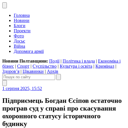
Головна
Новини
Блоги
Проекти
Фото
Досьє
Війна
Допомога армії
Новини Полтавщини:
Події
|
Політика і влада
|
Економіка і
бізнес
|
Спорт
|
Суспільство
|
Культура і освіта
|
Кримінал
|
Здоров’я
|
Цікавинки
|
Архів
1 серпня 2025, 15:52
Підприємець Богдан Єсіпов остаточно
програв суд у справі про скасування
охоронного статусу історичного
будинку