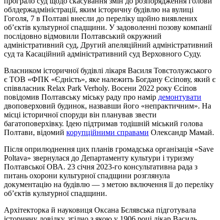
програло суд щодо скасування змін до розпорядження голови
облдержадміністрації, яким історичну будівлю на вулиці
Гоголя, 7 в Полтаві внесли до переліку щойно виявлених
об’єктів культурної спадщини. У задоволенні позову компанії
послідовно відмовили Полтавський окружний
адміністративний суд, Другий апеляційний адміністративний
суд та Касаційний адміністративний суд Верховного Суду.
Власником історичної будівлі лікаря Василя Товстолужського
є ТОВ «ФПК «Єдність», яке належить Богдану Єсіпову, який є
співвласник Relax Park Verholy. Восени 2022 року Єсіпов
повідомив Полтавську міську раду про намір
демонтувати
двоповерховий будинок, назвавши його «непрактичним». На
місці історичної споруди він планував звести
багатоповерхівку. Ідею підтримав тодішній міський голова
Полтави, відомий
корупційними справами
Олександр Мамай.
Після оприлюднення цих планів громадська організація «Save
Poltava» звернулася до Департаменту культури і туризму
Полтавської ОВА. 23 січня 2023-го консультативна рада з
питань охорони культурної спадщини розглянула
документацію на будівлю — з метою включення її до переліку
об’єктів культурної спадщини.
Архітекторка й науковиця Оксана Бєлявська підготувала
історичну довідку, згідно з якою у 1906 році лікар Василь