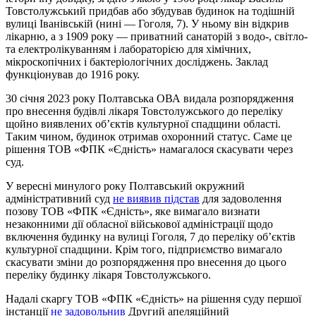
Товстолужський придбав або збудував будинок на тодішній
вулиці Іванівській (нині — Гоголя, 7). У ньому він відкрив
лікарню, а з 1909 року — приватний санаторій з водо-, світло-
та електролікуванням і лабораторією для хімічних,
мікроскопічних і бактеріологічних досліджень. Заклад
функціонував до 1916 року.
30 січня 2023 року Полтавська ОВА видала розпорядження
про внесення будівлі лікаря Товстолужського до переліку
щойно виявлених об’єктів культурної спадщини області.
Таким чином, будинок отримав охоронний статус. Саме це
рішення ТОВ «ФПК «Єдність» намагалося скасувати через
суд.
У вересні минулого року Полтавський окружний
адміністративний суд
не виявив підстав
для задоволення
позову ТОВ «ФПК «Єдність», яке вимагало визнати
незаконними дії обласної військової адміністрації щодо
включення будинку на вулиці Гоголя, 7 до переліку об’єктів
культурної спадщини. Крім того, підприємство вимагало
скасувати зміни до розпорядження про внесення до цього
переліку будинку лікаря Товстолужського.
Надалі скаргу ТОВ «ФПК «Єдність» на рішення суду першої
інстанції
не задовольнив
Другий апеляційний