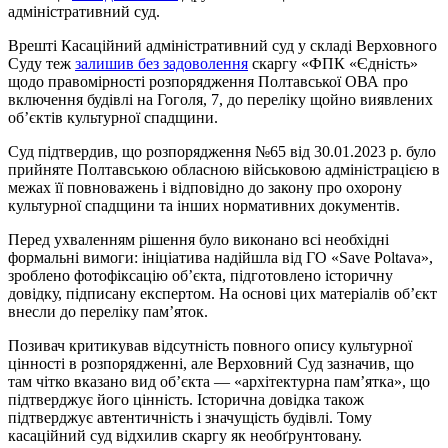
адміністративний суд.
Врешті Касаційний адміністративний суд у складі Верховного
Суду теж
залишив без задоволення
скаргу «ФПК «Єдність»
щодо правомірності розпорядження Полтавської ОВА про
включення будівлі на Гоголя, 7, до переліку щойно виявлених
об’єктів культурної спадщини.
Суд підтвердив, що розпорядження №65 від 30.01.2023 р. було
прийняте Полтавською обласною військовою адміністрацією в
межах її повноважень і відповідно до закону про охорону
культурної спадщини та інших нормативних документів.
Перед ухваленням рішення було виконано всі необхідні
формальні вимоги: ініціатива надійшла від ГО «Save Poltava»,
зроблено фотофіксацію об’єкта, підготовлено історичну
довідку, підписану експертом. На основі цих матеріалів об’єкт
внесли до переліку пам’яток.
Позивач критикував відсутність повного опису культурної
цінності в розпорядженні, але Верховний Суд зазначив, що
там чітко вказано вид об’єкта — «архітектурна пам’ятка», що
підтверджує його цінність. Історична довідка також
підтверджує автентичність і значущість будівлі. Тому
касаційний суд відхилив скаргу як необґрунтовану.