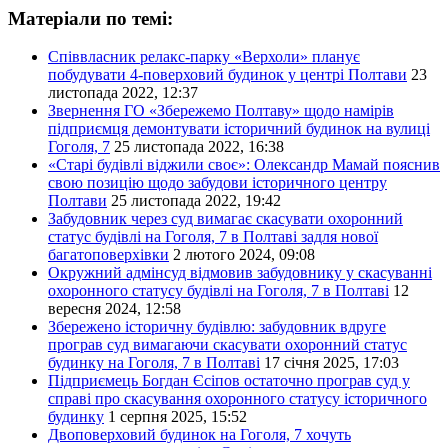
Матеріали по темі:
Співвласник релакс-парку «Верхоли» планує
побудувати 4-поверховий будинок у центрі Полтави
23
листопада 2022, 12:37
Звернення ГО «Збережемо Полтаву» щодо намірів
підприємця демонтувати історичний будинок на вулиці
Гоголя, 7
25 листопада 2022, 16:38
«Старі будівлі віджили своє»: Олександр Мамай пояснив
свою позицію щодо забудови історичного центру
Полтави
25 листопада 2022, 19:42
Забудовник через суд вимагає скасувати охоронний
статус будівлі на Гоголя, 7 в Полтаві задля нової
багатоповерхівки
2 лютого 2024, 09:08
Окружний адмінсуд відмовив забудовнику у скасуванні
охоронного статусу будівлі на Гоголя, 7 в Полтаві
12
вересня 2024, 12:58
Збережено історичну будівлю: забудовник вдруге
програв суд вимагаючи скасувати охоронний статус
будинку на Гоголя, 7 в Полтаві
17 січня 2025, 17:03
Підприємець Богдан Єсіпов остаточно програв суд у
справі про скасування охоронного статусу історичного
будинку
1 серпня 2025, 15:52
Двоповерховий будинок на Гоголя, 7 хочуть