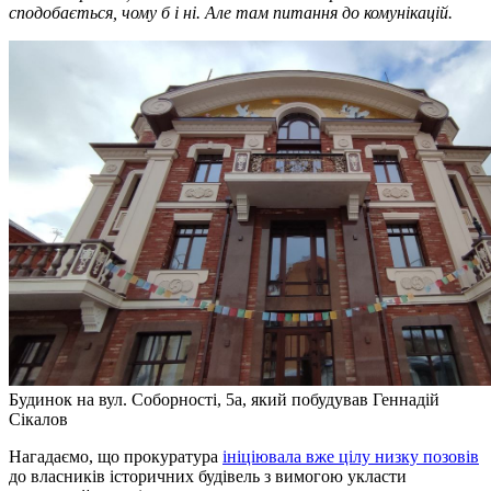
сподобається, чому б і ні. Але там питання до комунікацій.
Будинок на вул. Соборності, 5а, який побудував Геннадій
Сікалов
Нагадаємо, що прокуратура
ініціювала вже цілу низку позовів
до власників історичних будівель з вимогою укласти