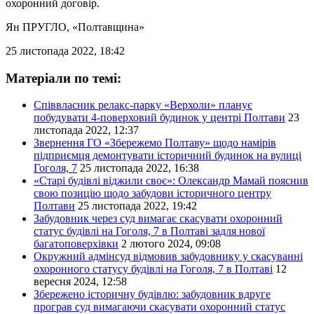
охоронний договір.
Ян ПРУГЛО
, «Полтавщина»
25 листопада 2022, 18:42
Матеріали по темі:
Співвласник релакс-парку «Верхоли» планує
побудувати 4-поверховий будинок у центрі Полтави
23
листопада 2022, 12:37
Звернення ГО «Збережемо Полтаву» щодо намірів
підприємця демонтувати історичний будинок на вулиці
Гоголя, 7
25 листопада 2022, 16:38
«Старі будівлі віджили своє»: Олександр Мамай пояснив
свою позицію щодо забудови історичного центру
Полтави
25 листопада 2022, 19:42
Забудовник через суд вимагає скасувати охоронний
статус будівлі на Гоголя, 7 в Полтаві задля нової
багатоповерхівки
2 лютого 2024, 09:08
Окружний адмінсуд відмовив забудовнику у скасуванні
охоронного статусу будівлі на Гоголя, 7 в Полтаві
12
вересня 2024, 12:58
Збережено історичну будівлю: забудовник вдруге
програв суд вимагаючи скасувати охоронний статус