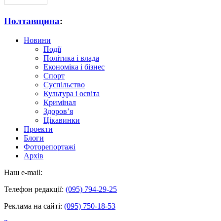
Полтавщина
:
Новини
Події
Політика і влада
Економіка і бізнес
Спорт
Суспільство
Культура і освіта
Кримінал
Здоров’я
Цікавинки
Проекти
Блоги
Фоторепортажі
Архів
Наш e-mail:
Телефон редакції:
(095) 794-29-25
Реклама на сайті:
(095) 750-18-53