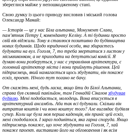
збереглися майже у непошкодженому стані.
Свою думку із цього приводу висловив і міський голова
Олександр Мамай:
— Історія — це у нас Біла альтанка, Монумент Слави,
пам’ятник Петру I, коменданту Келіну. А ті будинки просто
свій вік віджили. Тому я ставлюся позитивно до будівництва
нових будинків. Щодо юридичної особи, яка збираєтесь
будувати на вул. Гоголя, 7, то треба звертатися з листом у
міськвиконком, а не приходити на депутатські комісії. Я
думаю вони розберуться, у нас є управління архітектури, є
головний архітектор міста і вони приймуть рішення. Цей
підприємець, який намагається щось збудувати, він покаже
ескіз, проект. Нічого тут погано не бачу.
От скажіть мені, будь ласка, якщо йти до Білої Альтанки,
справа був скляний павільйон, там Геннадій Сікалов
збудував
будівлю
. Мені подобається, молодець. Вона вписується в
архітектурний ансамбль. Аби так всі будували. Скільки він
витратив коштів і чи воно коштує того? Але виглядає будівля
супер. Коли ще була моя перша каденція, він приніс цей ескіз,
мені сподобалося. І зараз подивіться, яка гарна споруда. Якщо
підприємець покаже, що хоче збудувати на Гоголя, 7, хай
покаже проект, виставимо його на обговорення і як всім