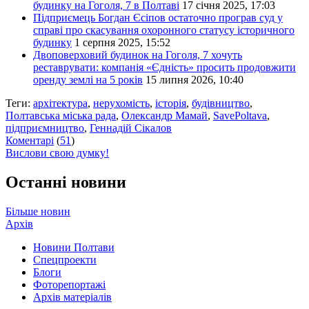
будинку на Гоголя, 7 в Полтаві
17 січня 2025, 17:03
Підприємець Богдан Єсіпов остаточно програв суд у
справі про скасування охоронного статусу історичного
будинку
1 серпня 2025, 15:52
Двоповерховий будинок на Гоголя, 7 хочуть
реставрувати: компанія «Єдність» просить продовжити
оренду землі на 5 років
15 липня 2026, 10:40
Теги:
архітектура
,
нерухомість
,
історія
,
будівництво
,
Полтавська міська рада
,
Олександр Мамай
,
SavePoltava
,
підприємництво
,
Геннадій Сікалов
Коментарі
(
51
)
Вислови свою думку!
Останні новини
Більше новин
Архів
Новини Полтави
Спецпроекти
Блоги
Фоторепортажі
Архів матеріалів