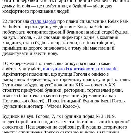
багатоповерхівки замість старих історичних будівель. На його
думку, історія — це пам’ятники, а будівлі — місце для
комфортного проживання людей
22 листопада
стало відомо
про плани співвласника Relax Park
Verholy та агрохолдингу «Єдінство» Богдана Єсіпова
побудувати чотириповерховий будинок на місці старої будівлі
на вул. Гоголя, 7. За словами директора однієї з компаній
холдингу, стара будівля непрактична, в стінах тріщини,
приміщення дорого опалювати, а тому він має плани її
демонтувати й звести нову.
ГО «Збережемо Полтаву», яка опікується пам’ятками
архітектури у місті,
виступило із критикою таких планів
.
Архітектори пояснили, що вулиця Гоголя є однією з
найкращих збережених, в історичному плані, вулиць Полтави.
Тут низка забудов другої половини ХІХ — початку ХХ
століття: прибуткові будинки, ресторани, торговельні ряди,
земська бібліотека та музей (сучасний Державний архів
Полтавської області) і Просвітницький будинок імені Гоголя
(сучасний кінотеатр «Wizoria Колос»).
Будинок на вул. Гоголя, 7, як і будинки поряд № 3 і № 9,
зведені приблизно в один час у стилістиці цегляної історичної
еклектики. Незважаючи на серйозні руйнування історичного
центру, спричинені Другою світовою війною, ці будинки