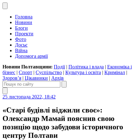
Головна
Новини
Блоги
Проекти
Фото
Досьє
Війна
Допомога армії
Новини Полтавщини:
Події
|
Політика і влада
|
Економіка і
бізнес
|
Спорт
|
Суспільство
|
Культура і освіта
|
Кримінал
|
Здоров’я
|
Цікавинки
|
Архів
25 листопада 2022, 18:42
«Старі будівлі віджили своє»:
Олександр Мамай пояснив свою
позицію щодо забудови історичного
центру Полтави