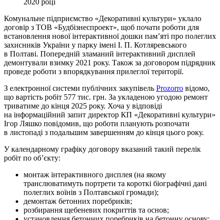
2020 році
Комунальне підприємство «Декоративні культури» уклало
договір з ТОВ «Будбізнеспроект», щоб почати роботи для
встановлення нової інтерактивної дошки пам’яті про полеглих
захисників України у парку імені І. П. Котляревського
в Полтаві. Попередній зламаний інтерактивний дисплей
демонтували взимку 2021 року. Також за договором підрядник
проведе роботи з впорядкування прилеглої території.
З електронної системи публічних закупівель
Prozorro
відомо,
що вартість робіт 577 тис. грн. За укладеною угодою ремонт
триватиме до кінця 2025 року. Хоча у відповіді
на інформаційний запит директор КП «Декоративні культури»
Ігор Ляшко повідомив, що роботи планують розпочати
в листопаді з подальшим завершенням до кінця цього року.
У календарному графіку договору вказаний такий перелік
робіт по об’єкту:
монтаж інтерактивного дисплея (на якому
транслюватимуть портрети та короткі біографічні дані
полеглих воїнів з Полтавської громади);
демонтаж бетонних поребриків;
розбирання щебеневих покриттів та основ;
установлення бетонних поребриків на бетонну основу;