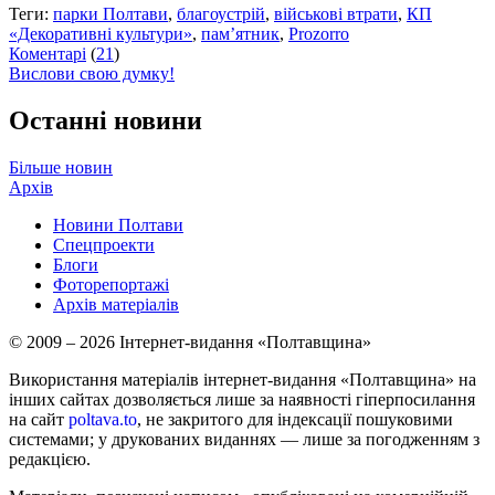
Теги:
парки Полтави
,
благоустрій
,
військові втрати
,
КП
«Декоративні культури»
,
пам’ятник
,
Prozorro
Коментарі
(
21
)
Вислови свою думку!
Останні новини
Більше новин
Архів
Новини Полтави
Спецпроекти
Блоги
Фоторепортажі
Архів матеріалів
© 2009 – 2026 Інтернет-видання «Полтавщина»
Використання матеріалів інтернет-видання «Полтавщина» на
інших сайтах дозволяється лише за наявності гіперпосилання
на сайт
poltava.to
, не закритого для індексації пошуковими
системами; у друкованих виданнях — лише за погодженням з
редакцією.