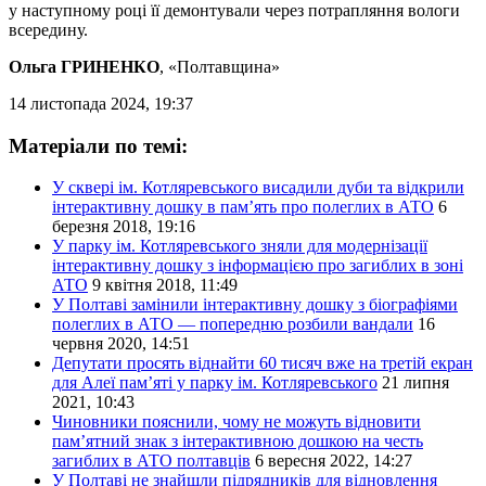
у наступному році її демонтували через потрапляння вологи
всередину.
Ольга ГРИНЕНКО
, «Полтавщина»
14 листопада 2024, 19:37
Матеріали по темі:
У сквері ім. Котляревського висадили дуби та відкрили
інтерактивну дошку в пам’ять про полеглих в АТО
6
березня 2018, 19:16
У парку ім. Котляревського зняли для модернізації
інтерактивну дошку з інформацією про загиблих в зоні
АТО
9 квітня 2018, 11:49
У Полтаві замінили інтерактивну дошку з біографіями
полеглих в АТО — попередню розбили вандали
16
червня 2020, 14:51
Депутати просять віднайти 60 тисяч вже на третій екран
для Алеї пам’яті у парку ім. Котляревського
21 липня
2021, 10:43
Чиновники пояснили, чому не можуть відновити
пам’ятний знак з інтерактивною дошкою на честь
загиблих в АТО полтавців
6 вересня 2022, 14:27
У Полтаві не знайшли підрядників для відновлення