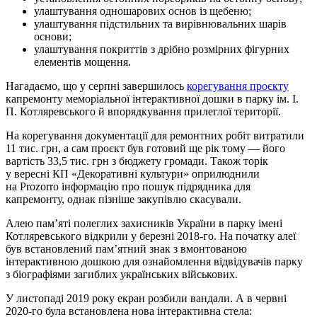
улаштування одношарових основ із щебеню;
улаштування підстильних та вирівнювальних шарів
основи;
улаштування покриттів з дрібно розмірних фігурних
елементів мощення.
Нагадаємо, що у серпні завершилось
корегування проєкту
капремонту меморіальної інтерактивної дошки в парку ім. І.
П. Котляревського й впорядкування прилеглої території.
На корегування документації для ремонтних робіт витратили
11 тис. грн, а сам проєкт був готовий ще рік тому — його
вартість 33,5 тис. грн з бюджету громади. Також торік
у вересні КП «Декоративні культури» оприлюднили
на Prozorro інформацію про пошук підрядника для
капремонту, однак пізніше закупівлю скасували.
Алею пам’яті полеглих захисників України в парку імені
Котляревського відкрили у березні 2018-го. На початку алеї
був встановлений пам’ятний знак з вмонтованою
інтерактивною дошкою для ознайомлення відвідувачів парку
з біографіями загиблих українських військових.
У листопаді 2019 року екран розбили вандали. А в червні
2020-го була встановлена нова інтерактивна стела: