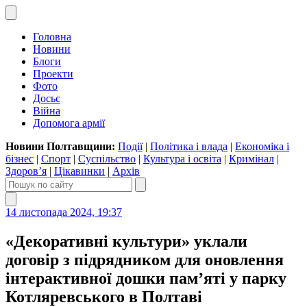
Головна
Новини
Блоги
Проекти
Фото
Досьє
Війна
Допомога армії
Новини Полтавщини:
Події
|
Політика і влада
|
Економіка і
бізнес
|
Спорт
|
Суспільство
|
Культура і освіта
|
Кримінал
|
Здоров’я
|
Цікавинки
|
Архів
14 листопада 2024, 19:37
«Декоративні культури» уклали
договір з підрядником для оновлення
інтерактивної дошки пам’яті у парку
Котляревського в Полтаві