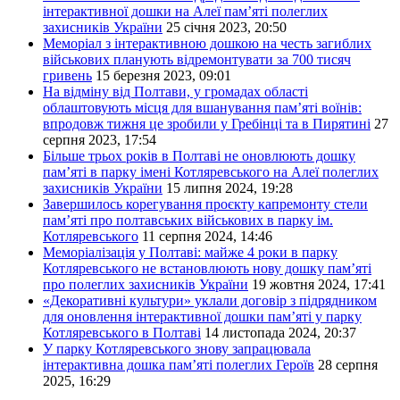
інтерактивної дошки на Алеї пам’яті полеглих
захисників України
25 січня 2023, 20:50
Меморіал з інтерактивною дошкою на честь загиблих
військових планують відремонтувати за 700 тисяч
гривень
15 березня 2023, 09:01
На відміну від Полтави, у громадах області
облаштовують місця для вшанування пам’яті воїнів:
впродовж тижня це зробили у Гребінці та в Пирятині
27
серпня 2023, 17:54
Більше трьох років в Полтаві не оновлюють дошку
пам’яті в парку імені Котляревського на Алеї полеглих
захисників України
15 липня 2024, 19:28
Завершилось корегування проєкту капремонту стели
пам’яті про полтавських військових в парку ім.
Котляревського
11 серпня 2024, 14:46
Меморіалізація у Полтаві: майже 4 роки в парку
Котляревського не встановлюють нову дошку пам’яті
про полеглих захисників України
19 жовтня 2024, 17:41
«Декоративні культури» уклали договір з підрядником
для оновлення інтерактивної дошки пам’яті у парку
Котляревського в Полтаві
14 листопада 2024, 20:37
У парку Котляревського знову запрацювала
інтерактивна дошка пам’яті полеглих Героїв
28 серпня
2025, 16:29