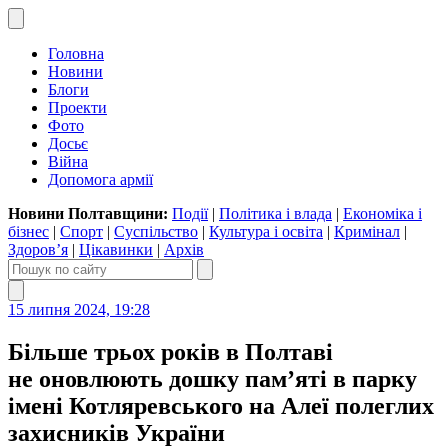
Головна
Новини
Блоги
Проекти
Фото
Досьє
Війна
Допомога армії
Новини Полтавщини:
Події
|
Політика і влада
|
Економіка і
бізнес
|
Спорт
|
Суспільство
|
Культура і освіта
|
Кримінал
|
Здоров’я
|
Цікавинки
|
Архів
15 липня 2024, 19:28
Більше трьох років в Полтаві
не оновлюють дошку пам’яті в парку
імені Котляревського на Алеї полеглих
захисників України