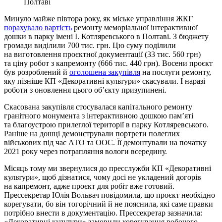
Полтаві
Минуло майже півтора року, як міське управління ЖКГ
порахувало вартість
ремонту меморіальної інтерактивної
дошки в парку імені І. Котляревського в Полтаві. З бюджету
громади виділили 700 тис. грн. Цю суму поділили
на виготовлення проєктної документації (33 тис. 560 грн)
та ціну робот з капремонту (666 тис. 440 грн). Восени проєкт
був розроблений й
оголошена закупівля
на послуги ремонту,
яку пізніше КП «Декоративні культури» скасували. І наразі
роботи з оновлення цього об’єкту призупинені.
Скасована закупівля стосувалася капітального ремонту
гранітного монумента з інтерактивною дошкою пам’яті
та благоустрою прилеглої території в парку Котляревського.
Раніше на дошці демонстрували портрети полеглих
військових під час АТО та ООС. Її демонтували на початку
2021 року через потрапляння вологи всередину.
Місяць тому ми звернулися до пресслужби КП «Декоративні
культури», щоб дізнатися, чому досі не укладений догорів
на капремонт, адже проєкт для робіт вже готовий.
Прессекретар Юлія Вольвач повідомила, що проєкт необхідно
корегувати, бо він тогорічний й не пояснила, які саме правки
потрібно внести в документацію. Прессекретар зазначила:
«Декоративні культури» замовили корегування робочого