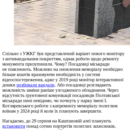
Спільно з УЖКГ був представлений варіант нового монітору
з антивандальним покриттям, однак роботи щодо ремонту
монумента призупинили. Чому? Посадовці міськради
не пояснюють. Можливо на оновлення меморіалу необхідно
більше коштів враховуючи необхідність у системі
відеоспостереження, адже у 2019 році монітор інтерактивної
дошки
розбивали вандали
. Або посадовці розглядають
можливість заміни раніше узгодженого обладнання. Через
відсутність ґрунтовної комунікації посадовців Полтавської
міськради нині невідомо, чи почнуть у парку імені І.
Котляревського роботи з капремонту меморіалу полеглим
воїнам у 2024 році й коли їх планують завершити.
Нагадаємо, до 29 серпня на Каштановій алеї планують
встановити
понад сотню портретів полеглих захисників,