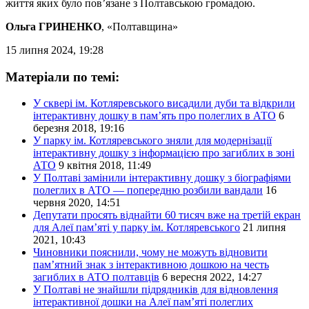
життя яких було пов’язане з Полтавською громадою.
Ольга ГРИНЕНКО
, «Полтавщина»
15 липня 2024, 19:28
Матеріали по темі:
У сквері ім. Котляревського висадили дуби та відкрили
інтерактивну дошку в пам’ять про полеглих в АТО
6
березня 2018, 19:16
У парку ім. Котляревського зняли для модернізації
інтерактивну дошку з інформацією про загиблих в зоні
АТО
9 квітня 2018, 11:49
У Полтаві замінили інтерактивну дошку з біографіями
полеглих в АТО — попередню розбили вандали
16
червня 2020, 14:51
Депутати просять віднайти 60 тисяч вже на третій екран
для Алеї пам’яті у парку ім. Котляревського
21 липня
2021, 10:43
Чиновники пояснили, чому не можуть відновити
пам’ятний знак з інтерактивною дошкою на честь
загиблих в АТО полтавців
6 вересня 2022, 14:27
У Полтаві не знайшли підрядників для відновлення
інтерактивної дошки на Алеї пам’яті полеглих