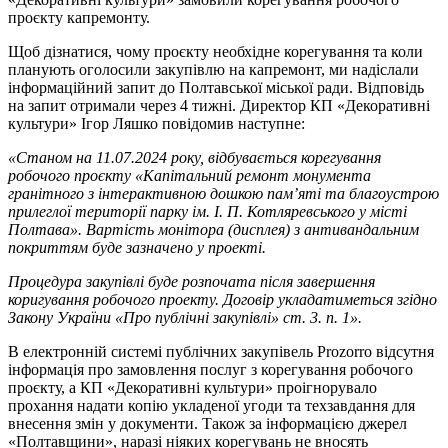
проєкту капремонту.
Щоб дізнатися, чому проєкту необхідне корегування та коли
планують оголосили закупівлю на капремонт, ми надіслали
інформаційний запит до Полтавської міської ради. Відповідь
на запит отримали через 4 тижні. Директор КП «Декоративні
культури» Ігор Ляшко повідомив наступне:
«Станом на 11.07.2024 року, відбувається корегування
робочого проєкту «Капітальний ремонт монумента
гранітного з інтерактивною дошкою пам’яті та благоустрою
прилеглої території парку ім. І. П. Котляревського у місті
Полтава». Вартість монітора (дисплея) з антивандальним
покриттям буде зазначено у проекті.
Процедура закупівлі буде розпочата після завершення
коригування
робочого проекту. Договір укладатиметься згідно
Закону України «Про публічні закупівлі» ст. 3. п. 1».
В електронній системі публічних закупівель Prozorro відсутня
інформація про замовлення послуг з корегування робочого
проєкту, а КП «Декоративні культури» проігнорувало
прохання надати копію укладеної угоди та техзавдання для
внесення змін у документи. Також за інформацією джерел
«Полтавщини», наразі ніяких корегувань не вносять