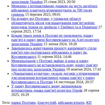
захисників України
25 січня 2023, 20:50
Меморіал з інтерактивною дошкою на честь загиблих
військових планують відремонтувати за 700 тисяч
гривень
15 березня 2023, 09:01
На відміну від Полтави, у громадах області
облаштовують місця для вшанування пам’яті воїнів:
впродовж тижня це зробили у Гребінці та в Пирятині
27
серпня 2023, 17:54
Більше трьох років в Полтаві не оновлюють дошку
пам’яті в парку імені Котляревського на Алеї полеглих
захисників України
15 липня 2024, 19:28
Завершилось корегування проєкту капремонту стели
пам’яті про полтавських військових в парку ім.
Котляревського
11 серпня 2024, 14:46
Меморіалізація у Полтаві: майже 4 роки в парку
Котляревського не встановлюють нову дошку пам’яті
про полеглих захисників України
19 жовтня 2024, 17:41
«Декоративні культури» уклали договір з підрядником
для оновлення інтерактивної дошки пам’яті у парку
Котляревського в Полтаві
14 листопада 2024, 20:37
У парку Котляревського знову запрацювала
інтерактивна дошка пам’яті полеглих Героїв
28 серпня
2025, 16:29
Теги:
парки Полтави
,
благоустрій
,
військові втрати
,
КП