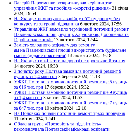
Валерій Пархоменко розкритикував керівництво
управління ЖКГ та пообіцяв «жорсткі рішення»
31 січня
2024, 19:54
На Яківцях ремонтують аварійну об’їзну дорогу: без
конкурсу та за гроші підрядника
6 лютого 2024, 17:56
Управління ЖКГ замовило терміновий поточний ремонт
Павленківської площі, вулиць Харчовиків, Дорошенка та
Героїв-пожежників
13 лютого 2024, 12:44
Замість холодного асфальту для ремонту
ям на Павленківській площі використовують будівельне
сміття (додане пояснення)
13 лютого 2024, 19:18
На Яківцях свіжі латки на дорозі не простояли й тижня
14 лютого 2024, 16:38
З початку року Полтава замовила поточний ремонт 9
вулиць за 1,4 млн грн
3 березня 2024, 11:13
УЖКГ Полтави замовило поточний ремонт ще 5 вулиць
за 616 тис. грн
17 березня 2024, 15:32
УЖКГ Полтави замовило поточний ремонт ще 9 вулиць
за 1,4 млн грн
3 квітня 2024, 11:53
УЖКГ Полтави замовило поточний ремонт ще 7 вулиць
за 847 тис. грн
10 квітня 2024, 12:10
На Половках почали поточний ремонт трьох провулків
11 квітня 2024, 12:41
Обласна група «Прозорість та підзвітність»
рекомендувала Полтавській міськраді розірвати