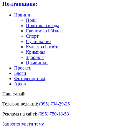
Полтавщина
:
Новини
Події
Політика і влада
Економіка і бізнес
Спорт
Суспільство
Культура і освіта
Кримінал
Здоров’я
Цікавинки
Проекти
Блоги
Фоторепортажі
Архів
Наш e-mail:
Телефон редакції:
(095) 794-29-25
Реклама на сайті:
(095) 750-18-53
Запропонувати тему