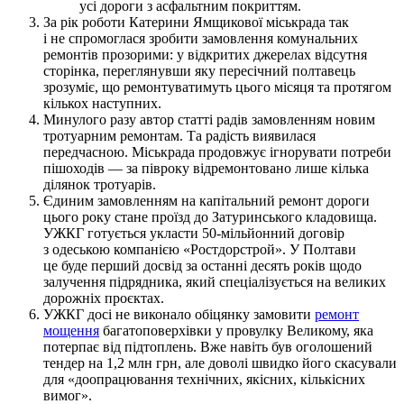
усі дороги з асфальтним покриттям.
За рік роботи Катерини Ямщикової міськрада так
і не спромоглася зробити замовлення комунальних
ремонтів прозорими: у відкритих джерелах відсутня
сторінка, переглянувши яку пересічний полтавець
зрозуміє, що ремонтуватимуть цього місяця та протягом
кількох наступних.
Минулого разу автор статті радів замовленням новим
тротуарним ремонтам. Та радість виявилася
передчасною. Міськрада продовжує ігнорувати потреби
пішоходів — за півроку відремонтовано лише кілька
ділянок тротуарів.
Єдиним замовленням на капітальний ремонт дороги
цього року стане проїзд до Затуринського кладовища.
УЖКГ готується укласти 50-мільйонний договір
з одеською компанією «Ростдорстрой». У Полтави
це буде перший досвід за останні десять років щодо
залучення підрядника, який спеціалізується на великих
дорожніх проєктах.
УЖКГ досі не виконало обіцянку замовити
ремонт
мощення
багатоповерхівки у провулку Великому, яка
потерпає від підтоплень. Вже навіть був оголошений
тендер на 1,2 млн грн, але доволі швидко його скасували
для «доопрацювання технічних, якісних, кількісних
вимог».