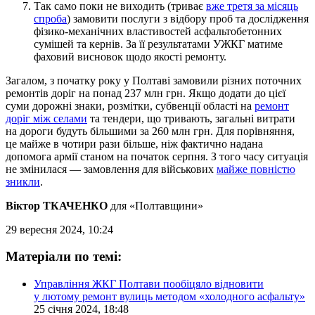
Так само поки не виходить (триває
вже третя за місяць
спроба
) замовити послуги з відбору проб та дослідження
фізико-механічних властивостей асфальтобетонних
сумішей та кернів. За її результатами УЖКГ матиме
фаховий висновок щодо якості ремонту.
Загалом, з початку року у Полтаві замовили різних поточних
ремонтів доріг на понад 237 млн грн. Якщо додати до цієї
суми дорожні знаки, розмітки, субвенції області на
ремонт
доріг між селами
та тендери, що тривають, загальні витрати
на дороги будуть більшими за 260 млн грн. Для порівняння,
це майже в чотири рази більше, ніж фактично надана
допомога армії станом на початок серпня. З того часу ситуація
не змінилася — замовлення для військових
майже повністю
зникли
.
Віктор ТКАЧЕНКО
для «Полтавщини»
29 вересня 2024, 10:24
Матеріали по темі:
Управління ЖКГ Полтави пообіцяло відновити
у лютому ремонт вулиць методом «холодного асфальту»
25 січня 2024, 18:48