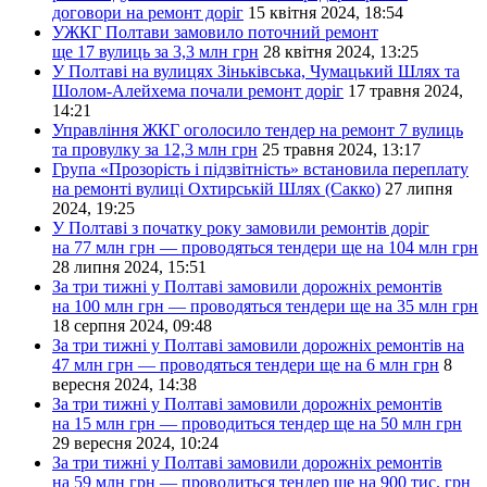
договори на ремонт доріг
15 квітня 2024, 18:54
УЖКГ Полтави замовило поточний ремонт
ще 17 вулиць за 3,3 млн грн
28 квітня 2024, 13:25
У Полтаві на вулицях Зіньківська, Чумацький Шлях та
Шолом-Алейхема почали ремонт доріг
17 травня 2024,
14:21
Управління ЖКГ оголосило тендер на ремонт 7 вулиць
та провулку за 12,3 млн грн
25 травня 2024, 13:17
Група «Прозорість і підзвітність» встановила переплату
на ремонті вулиці Охтирській Шлях (Сакко)
27 липня
2024, 19:25
У Полтаві з початку року замовили ремонтів доріг
на 77 млн грн — проводяться тендери ще на 104 млн грн
28 липня 2024, 15:51
За три тижні у Полтаві замовили дорожніх ремонтів
на 100 млн грн — проводяться тендери ще на 35 млн грн
18 серпня 2024, 09:48
За три тижні у Полтаві замовили дорожніх ремонтів на
47 млн грн — проводяться тендери ще на 6 млн грн
8
вересня 2024, 14:38
За три тижні у Полтаві замовили дорожніх ремонтів
на 15 млн грн — проводиться тендер ще на 50 млн грн
29 вересня 2024, 10:24
За три тижні у Полтаві замовили дорожніх ремонтів
на 59 млн грн — проводиться тендер ще на 900 тис. грн