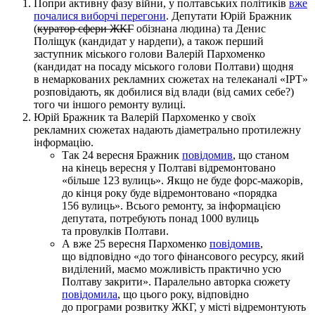
Попри активну фазу війни, у полтавських політиків
вже
почалися виборчі перегони
. Депутати Юрій Бражник
(
куратор сфери ЖКГ
обізнана людина) та Денис
Поліщук (кандидат у нардепи), а також перший
заступник міського голови Валерій Пархоменко
(кандидат на посаду міського голови Полтави) щодня
в немаркованих рекламних сюжетах на телеканалі «ІРТ»
розповідають, як добилися від влади (від самих себе?)
того чи іншого ремонту вулиці.
Юрій Бражник та Валерій Пархоменко у своїх
рекламних сюжетах надають діаметрально протилежну
інформацію.
Так 24 вересня Бражник
повідомив
, що станом
на кінець вересня у Полтаві відремонтовано
«більше 123 вулиць». Якщо не буде форс-мажорів,
до кінця року буде відремонтовано «порядка
156 вулиць». Всього ремонту, за інформацією
депутата, потребують понад 1000 вулиць
та провулків Полтави.
А вже 25 вересня Пархоменко
повідомив
,
що відповідно «до того фінансового ресурсу, який
виділений, маємо можливість практично усю
Полтаву закрити». Паралельно авторка сюжету
повідомила
, що цього року, відповідно
до програми розвитку ЖКГ, у місті відремонтують