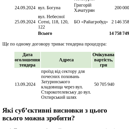
Григорій
24.09.2024
вул. Богуна
200 00
Хачатурян
вул. Небесної
25.09.2024
Сотні, 118, 120,
БО «Райагробуд»
2 146 35
122
Всього
14 758 74
Ще по одному договору триває тендерна процедура:
Дата
Очікувана
оголошення
Адреса
вартість,
тендера
грн
проїзд від сектору для
почесних поховань
Затуринського
13.09.2024
50 705 940
кладовища через вул.
Старокотелевську до вул.
Охтирський шлях
Які суб’єктивні висновки з цього
всього можна зробити?