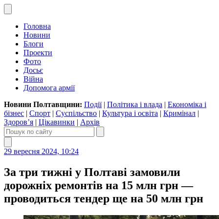
Головна
Новини
Блоги
Проекти
Фото
Досьє
Війна
Допомога армії
Новини Полтавщини:
Події
|
Політика і влада
|
Економіка і
бізнес
|
Спорт
|
Суспільство
|
Культура і освіта
|
Кримінал
|
Здоров’я
|
Цікавинки
|
Архів
29 вересня 2024, 10:24
За три тижні у Полтаві замовили
дорожніх ремонтів на 15 млн грн —
проводиться тендер ще на 50 млн грн