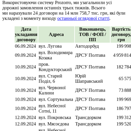
Використовуючи систему Prozorro, ми узагальнили усі
дорожні замовлення останніх трьох тижнів. Всього
ми нарахували 24 договори на 14 млн 758,7 тис. грн, які були
укладені з моменту виходу
останньої оглядової статті
.
Дата
Виконавець,
Вартість
укладання
Адреса
ТОВ / ФОП /
договору,
договору
ПП
грн
06.09.2024
вул. Лугова
Автодорбуд
199 99
вул. Володимира
09.09.2024
ДРСУ Полтава
4 959 81
Козака
пров.
10.09.2024
ДРСУ Полтава
182 78
Кондукторський
вул. Старий
Юрій
10.09.2024
65 57
Поділ, 6
Шаправський
вул. Червоної
10.09.2024
ДРСУ Полтава
73 88
Калини
10.09.2024
вул. Сортувальна
ДРСУ Полтава
199 96
вул. Небесної
10.09.2024
ДРСУ Полтава
186 79
Сотні, 11
12.09.2024
вул. Покровська
Трансдорком
199 31
12.09.2024
вул. Мясоєдова
Трансдорком
199 52
вул. Небесної