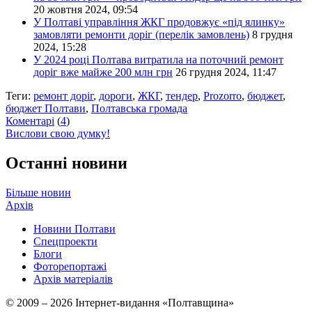
20 жовтня 2024, 09:54
У Полтаві управління ЖКГ продовжує «під ялинку»
замовляти ремонти доріг (перелік замовлень)
8 грудня
2024, 15:28
У 2024 році Полтава витратила на поточний ремонт
доріг вже майже 200 млн грн
26 грудня 2024, 11:47
Теги:
ремонт доріг
,
дороги
,
ЖКГ
,
тендер
,
Prozorro
,
бюджет
,
бюджет Полтави
,
Полтавська громада
Коментарі
(
4
)
Вислови свою думку!
Останні новини
Більше новин
Архів
Новини Полтави
Спецпроекти
Блоги
Фоторепортажі
Архів матеріалів
© 2009 – 2026 Інтернет-видання «Полтавщина»