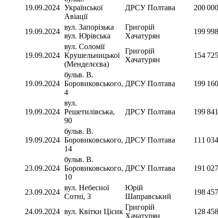
19.09.2024
Української
ДРСУ Полтава
200 00
Авіації
вул. Запорізька
Григорій
19.09.2024
199 99
вул. Юрівська
Хачатурян
вул. Соломії
Григорій
19.09.2024
Крушельницької
154 72
Хачатурян
(Менделєєва)
бульв. В.
19.09.2024
Боровиковського,
ДРСУ Полтава
199 16
4
вул.
19.09.2024
Решетилівська,
ДРСУ Полтава
199 84
90
бульв. В.
19.09.2024
Боровиковського,
ДРСУ Полтава
111 03
14
бульв. В.
23.09.2024
Боровиковського,
ДРСУ Полтава
191 02
10
вул. Небесної
Юрій
23.09.2024
198 45
Сотні, 3
Шаправський
Григорій
24.09.2024
вул. Квітки Цісик
128 45
Хачатурян